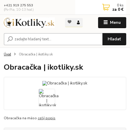
0
ks
+421 919 275 553
za
0 €
(Po-Pia, 10-13 hod.)
Menu
Hľadať
Úvod
Obracačka | ikotliky.sk
Obracačka | ikotliky.sk
Obracačka na mäso
celý popis