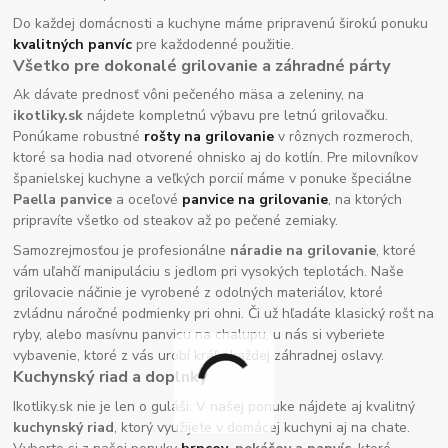
Do každej domácnosti a kuchyne máme pripravenú širokú ponuku
kvalitných panvíc
pre každodenné použitie.
Všetko pre dokonalé grilovanie a záhradné párty
Ak dávate prednosť vôni pečeného mäsa a zeleniny, na
ikotliky.sk
nájdete kompletnú výbavu pre letnú grilovačku.
Ponúkame robustné
rošty na grilovanie
v rôznych rozmeroch,
ktoré sa hodia nad otvorené ohnisko aj do kotlín. Pre milovníkov
španielskej kuchyne a veľkých porcií máme v ponuke špeciálne
Paella panvice
a oceľové
panvice na grilovanie
, na ktorých
pripravíte všetko od steakov až po pečené zemiaky.
Samozrejmosťou je profesionálne
náradie na grilovanie
, ktoré
vám uľahčí manipuláciu s jedlom pri vysokých teplotách. Naše
grilovacie náčinie je vyrobené z odolných materiálov, ktoré
zvládnu náročné podmienky pri ohni. Či už hľadáte klasický rošt na
ryby, alebo masívnu panvicu na chalupu, u nás si vyberiete
vybavenie, ktoré z vás urobí kráľa každej záhradnej oslavy.
Kuchynský riad a doplnky
Ikotliky.sk nie je len o guláši. V našej ponuke nájdete aj kvalitný
kuchynský riad
, ktorý využijete v domácej kuchyni aj na chate.