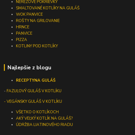
NEREZOVÉ POKRIEVKY
SMALTOVANÉ KOTLÍKY NA GULÁŠ
WOK PANVICE
ROŠTY NA GRILOVANIE
HRNCE
PANVICE
PIZZA
KOTLINY POD KOTLÍKY
Najlepšie z blogu
RECEPTY
NA GULÁŠ
-
FAZUĽOVÝ GULÁŠ V KOTLÍKU
- VEGÁNSKY GULÁŠ V KOTLÍKU
VŠETKO O KOTLÍKOCH
AKÝ VEĽKÝ KOTLÍK NA GULÁŠ?
ÚDRŽBA LIATINOVÉHO RIADU