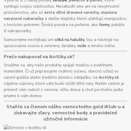
Vyberte si z našej ponuky
hrncov
, pekáčov a panvíc
, ktoré
vynikajú svojou odolnosťou. Nezabudli sme ani na nevyhnutné
príslušenstvo, ako sú
extra dlhé drevené varechy, masívne
nerezové naberačky
a ďalšie doplnky, ktoré uľahčujú manipuláciu
s horúcimi pokrmmi. Široká ponuka na pečenie, ako
formy
, pekáče
či vykrajovačky.
Samozrejme nechýbajú ani
sitká na halušky
, lisy a nástroje na
spracovanie ovocia a zeleniny, škrabky,
nože
a mnoho iného.
Prečo nakupovať na ikotliky.sk?
Snažíme sa, aby naše produkty spájali tradíciu s kvalitnými
materiálmi. Či už pripravujete rodinnú oslavu, obecnú súťaž vo
varení guláša alebo tradičnú domácu zabíjačku, na
ikotliky.sk
nájdete súpravy, ktoré vám budú slúžiť dlhé roky. Naším cieľom je
priniesť vám radosť z varenia, vôňu dreva a chuť poctivého jedla
priamo k vám domov.
Staňte sa členom nášho vernostného gold iKlub-u a
získavajte zľavy, vernostné body a pravidelné
užitočné informácie