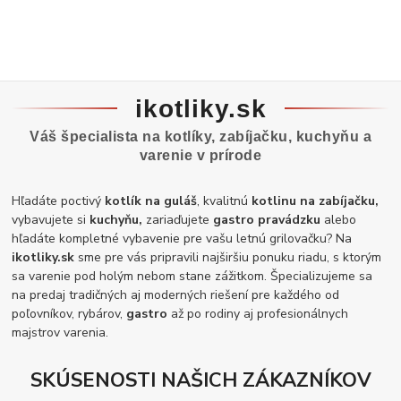
ikotliky.sk
Váš špecialista na kotlíky, zabíjačku, kuchyňu a
varenie v prírode
Hľadáte poctivý
kotlík na guláš
, kvalitnú
kotlinu na zabíjačku,
vybavujete si
kuchyňu,
zariaďujete
gastro pravádzku
alebo
hľadáte kompletné vybavenie pre vašu letnú grilovačku? Na
ikotliky.sk
sme pre vás pripravili najširšiu ponuku riadu, s ktorým
sa varenie pod holým nebom stane zážitkom. Špecializujeme sa
na predaj tradičných aj moderných riešení pre každého od
poľovníkov, rybárov,
gastro
až po rodiny aj profesionálnych
majstrov varenia.
SKÚSENOSTI NAŠICH ZÁKAZNÍKOV