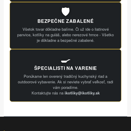
🛡️
BEZPEČNE ZABALENÉ
Všetok tovar dôkladne balíme. Či už ide o liatinové
panvice, kotlíky na guláš, alebo nerezové hrnce - Všetko
je dôkladne a bezpečné zabalené.
🍳
ŠPECIALISTI NA VARENIE
Ponúkame len overený tradičný kuchynský riad a
outdoorové vybavenie. Ak si neviete vybrať veľkosť, radi
vám poradíme.
Kontaktujte nás na
ikotliky@ikotliky.sk