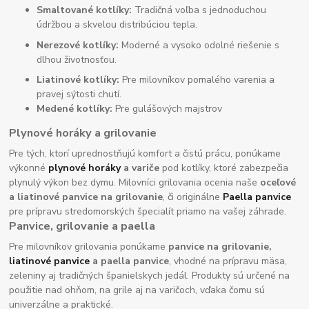
Smaltované kotlíky:
Tradičná voľba s jednoduchou
údržbou a skvelou distribúciou tepla.
Nerezové kotlíky:
Moderné a vysoko odolné riešenie s
dlhou životnosťou.
Liatinové kotlíky:
Pre milovníkov pomalého varenia a
pravej sýtosti chutí.
Medené kotlíky:
Pre gulášových majstrov
Plynové horáky a grilovanie
Pre tých, ktorí uprednostňujú komfort a čistú prácu, ponúkame
výkonné
plynové horáky
a variče
pod kotlíky, ktoré zabezpečia
plynulý výkon bez dymu. Milovníci grilovania ocenia naše
oceľové
a liatinové panvice na grilovanie
, či originálne
Paella panvice
pre prípravu stredomorských špecialít priamo na vašej záhrade.
Panvice, grilovanie a paella
Pre milovníkov grilovania ponúkame
panvice na grilovanie,
liatinové panvice
a paella panvice
, vhodné na prípravu mäsa,
zeleniny aj tradičných španielskych jedál. Produkty sú určené na
použitie nad ohňom, na grile aj na varičoch, vďaka čomu sú
univerzálne a praktické.