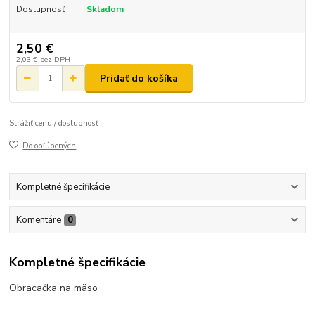
Dostupnosť
Skladom
2,50 €
2,03 €
bez DPH
Pridať do košíka
Strážiť cenu / dostupnosť
Do obľúbených
Kompletné špecifikácie
Komentáre
0
Kompletné špecifikácie
Obracačka na mäso