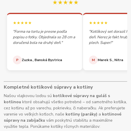
★★★★★
★★★★★
★★★★★
"Forma na tortu je presne podľa
"Kotlíkový set dorazil h
popisu o fotky. Objednala so 28 cm a
deň. Nerez je fakt hrubý,
doručená bola na druhý deň."
plech. Super!"
P
Zuzka., Banská Bystrica
M
Marek S., Nitra
Kompletné kotlíkové súpravy a kotliny
Našou vlajkovou loďou sú
kotlíkové súpravy na guláš s
kotlinou
ktoré obsahujú všetko potrebné – od samotného kotlíka,
cez kotlinu až po varechu, pokrievku, či naberačku. Ak preferujete
varenie vo veľkých kotloch, naše
kotliny (paráky)
a
kotlinové
súpravy na zabíjačku
vám poskytnú stabilitu a maximálne
využitie tepla. Ponúkame kotlíky rôznych materiálov: