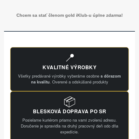
Chcem sa stať členom gold iKlub-u úplne zdarma!
📍
KVALITNÉ VÝROBKY
Všetky predávané výrobky vyberáme osobne
s dôrazom
na kvalitu
. Overené a odskúšané produkty
📦
BLESKOVÁ DOPRAVA PO SR
Posielame kuriérom priamo na vami zvolenú adresu.
Doručenie je spravidla na druhý pracovný deň odo dňa
expedície.