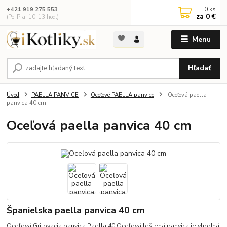
0
ks
+421 919 275 553
za
0 €
(Po-Pia, 10-13 hod.)
Menu
Hľadať
Úvod
PAELLA PANVICE
Oceľové PAELLA panvice
Oceľová paella
panvica 40 cm
Oceľová paella panvica 40 cm
Španielska paella panvica 40 cm
Oceľová Grilovacia panvica Paella 40 Oceľová leštená panvica je vhodná