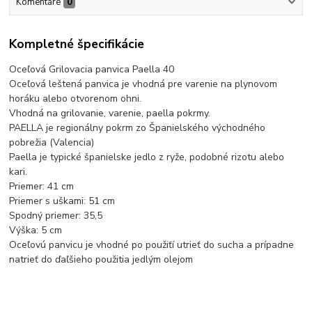
Komentáre
0
Kompletné špecifikácie
Oceľová Grilovacia panvica Paella 40
Oceľová leštená panvica je vhodná pre varenie na plynovom
horáku alebo otvorenom ohni.
Vhodná na grilovanie, varenie, paella pokrmy.
PAELLA je regionálny pokrm zo Španielského východného
pobrežia (Valencia)
Paella je typické španielske jedlo z ryže, podobné rizotu alebo
kari.
Priemer: 41 cm
Priemer s uškami: 51 cm
Spodný priemer: 35,5
Výška: 5 cm
Oceľovú panvicu je vhodné po použiťí utrieť do sucha a prípadne
natrieť do ďaľšieho použitia jedlým olejom