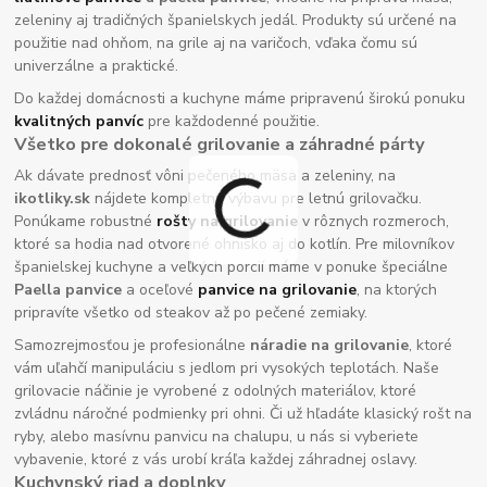
zeleniny aj tradičných španielskych jedál. Produkty sú určené na
použitie nad ohňom, na grile aj na varičoch, vďaka čomu sú
univerzálne a praktické.
Do každej domácnosti a kuchyne máme pripravenú širokú ponuku
kvalitných panvíc
pre každodenné použitie.
Všetko pre dokonalé grilovanie a záhradné párty
Ak dávate prednosť vôni pečeného mäsa a zeleniny, na
ikotliky.sk
nájdete kompletnú výbavu pre letnú grilovačku.
Ponúkame robustné
rošty na grilovanie
v rôznych rozmeroch,
ktoré sa hodia nad otvorené ohnisko aj do kotlín. Pre milovníkov
španielskej kuchyne a veľkých porcií máme v ponuke špeciálne
Paella panvice
a oceľové
panvice na grilovanie
, na ktorých
pripravíte všetko od steakov až po pečené zemiaky.
Samozrejmosťou je profesionálne
náradie na grilovanie
, ktoré
vám uľahčí manipuláciu s jedlom pri vysokých teplotách. Naše
grilovacie náčinie je vyrobené z odolných materiálov, ktoré
zvládnu náročné podmienky pri ohni. Či už hľadáte klasický rošt na
ryby, alebo masívnu panvicu na chalupu, u nás si vyberiete
vybavenie, ktoré z vás urobí kráľa každej záhradnej oslavy.
Kuchynský riad a doplnky