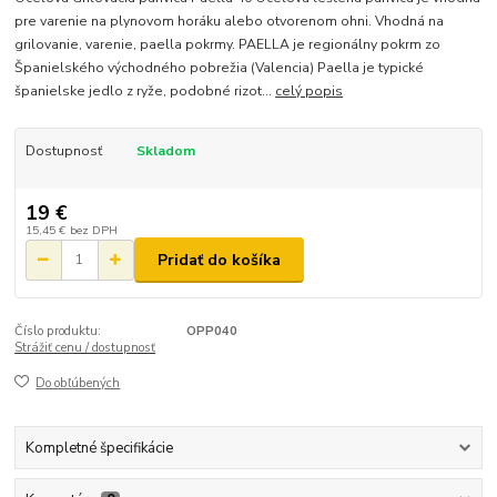
pre varenie na plynovom horáku alebo otvorenom ohni. Vhodná na
grilovanie, varenie, paella pokrmy. PAELLA je regionálny pokrm zo
Španielského východného pobrežia (Valencia) Paella je typické
španielske jedlo z ryže, podobné rizot...
celý popis
Dostupnosť
Skladom
19 €
15,45 €
bez DPH
Pridať do košíka
Číslo produktu:
OPP040
Strážiť cenu / dostupnosť
Do obľúbených
Kompletné špecifikácie