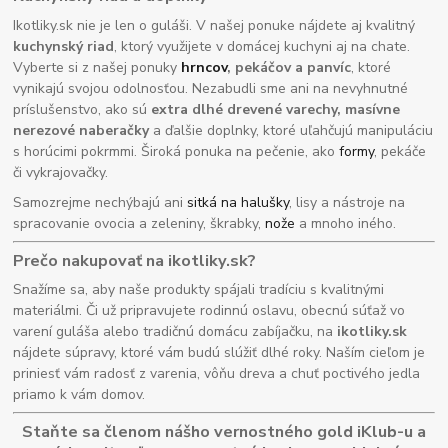
Ikotliky.sk nie je len o guláši. V našej ponuke nájdete aj kvalitný
kuchynský riad
, ktorý využijete v domácej kuchyni aj na chate.
Vyberte si z našej ponuky
hrncov
, pekáčov a panvíc
, ktoré
vynikajú svojou odolnosťou. Nezabudli sme ani na nevyhnutné
príslušenstvo, ako sú
extra dlhé drevené varechy, masívne
nerezové naberačky
a ďalšie doplnky, ktoré uľahčujú manipuláciu
s horúcimi pokrmmi. Široká ponuka na pečenie, ako
formy
, pekáče
či vykrajovačky.
Samozrejme nechýbajú ani
sitká na halušky
, lisy a nástroje na
spracovanie ovocia a zeleniny, škrabky,
nože
a mnoho iného.
Prečo nakupovať na ikotliky.sk?
Snažíme sa, aby naše produkty spájali tradíciu s kvalitnými
materiálmi. Či už pripravujete rodinnú oslavu, obecnú súťaž vo
varení guláša alebo tradičnú domácu zabíjačku, na
ikotliky.sk
nájdete súpravy, ktoré vám budú slúžiť dlhé roky. Naším cieľom je
priniesť vám radosť z varenia, vôňu dreva a chuť poctivého jedla
priamo k vám domov.
Staňte sa členom nášho vernostného gold iKlub-u a