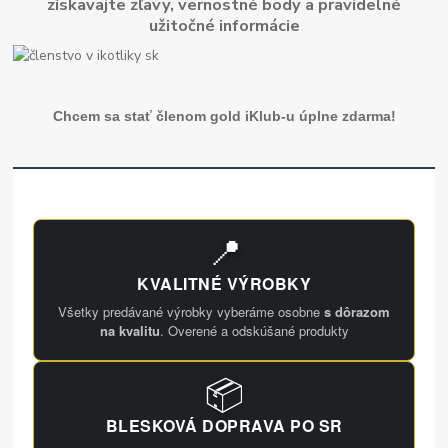
získavajte zľavy, vernostné body a pravidelné
užitočné informácie
Chcem sa stať členom gold iKlub-u úplne zdarma!
📍
KVALITNÉ VÝROBKY
Všetky predávané výrobky vyberáme osobne
s dôrazom
na kvalitu
. Overené a odskúšané produkty
📦
BLESKOVÁ DOPRAVA PO SR