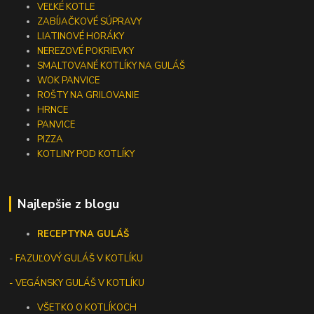
VEĽKÉ KOTLE
ZABÍJAČKOVÉ SÚPRAVY
LIATINOVÉ HORÁKY
NEREZOVÉ POKRIEVKY
SMALTOVANÉ KOTLÍKY NA GULÁŠ
WOK PANVICE
ROŠTY NA GRILOVANIE
HRNCE
PANVICE
PIZZA
KOTLINY POD KOTLÍKY
Najlepšie z blogu
RECEPTY
NA GULÁŠ
-
FAZUĽOVÝ GULÁŠ V KOTLÍKU
- VEGÁNSKY GULÁŠ V KOTLÍKU
VŠETKO O KOTLÍKOCH