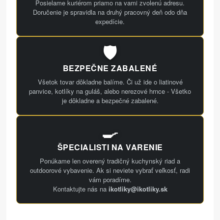
Posielame kuriérom priamo na vami zvolenú adresu.
Doručenie je spravidla na druhý pracovný deň odo dňa
expedície.
🛡️
BEZPEČNE ZABALENÉ
Všetok tovar dôkladne balíme. Či už ide o liatinové
panvice, kotlíky na guláš, alebo nerezové hrnce - Všetko
je dôkladne a bezpečné zabalené.
🍳
ŠPECIALISTI NA VARENIE
Ponúkame len overený tradičný kuchynský riad a
outdoorové vybavenie. Ak si neviete vybrať veľkosť, radi
vám poradíme.
Kontaktujte nás na
ikotliky@ikotliky.sk