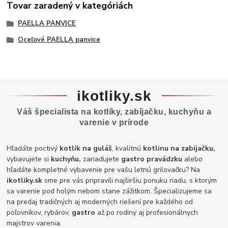
Tovar zaradený v kategóriách
PAELLA PANVICE
Oceľové PAELLA panvice
ikotliky.sk
Váš špecialista na kotlíky, zabíjačku, kuchyňu a
varenie v prírode
Hľadáte poctivý
kotlík na guláš
, kvalitnú
kotlinu na zabíjačku,
vybavujete si
kuchyňu,
zariaďujete
gastro pravádzku
alebo
hľadáte kompletné vybavenie pre vašu letnú grilovačku? Na
ikotliky.sk
sme pre vás pripravili najširšiu ponuku riadu, s ktorým
sa varenie pod holým nebom stane zážitkom. Špecializujeme sa
na predaj tradičných aj moderných riešení pre každého od
poľovníkov, rybárov,
gastro
až po rodiny aj profesionálnych
majstrov varenia.