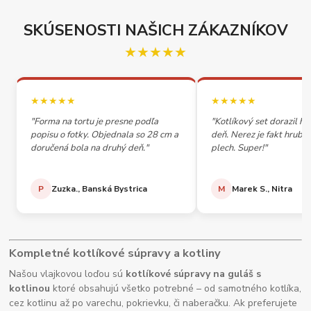
SKÚSENOSTI NAŠICH ZÁKAZNÍKOV
★★★★★
★★★★★
★★★★★
"Forma na tortu je presne podľa
"Kotlíkový set dorazil h
popisu o fotky. Objednala so 28 cm a
deň. Nerez je fakt hrubý,
doručená bola na druhý deň."
plech. Super!"
P
Zuzka., Banská Bystrica
M
Marek S., Nitra
Kompletné kotlíkové súpravy a kotliny
Našou vlajkovou loďou sú
kotlíkové súpravy na guláš s
kotlinou
ktoré obsahujú všetko potrebné – od samotného kotlíka,
cez kotlinu až po varechu, pokrievku, či naberačku. Ak preferujete