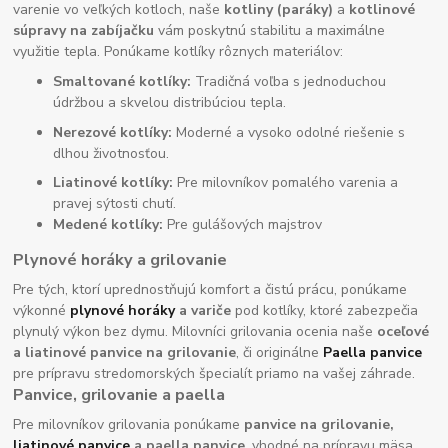
varenie vo veľkých kotloch, naše
kotliny (paráky)
a
kotlinové
súpravy na zabíjačku
vám poskytnú stabilitu a maximálne
využitie tepla. Ponúkame kotlíky rôznych materiálov:
Smaltované kotlíky:
Tradičná voľba s jednoduchou
údržbou a skvelou distribúciou tepla.
Nerezové kotlíky:
Moderné a vysoko odolné riešenie s
dlhou životnosťou.
Liatinové kotlíky:
Pre milovníkov pomalého varenia a
pravej sýtosti chutí.
Medené kotlíky:
Pre gulášových majstrov
Plynové horáky a grilovanie
Pre tých, ktorí uprednostňujú komfort a čistú prácu, ponúkame
výkonné
plynové horáky
a variče
pod kotlíky, ktoré zabezpečia
plynulý výkon bez dymu. Milovníci grilovania ocenia naše
oceľové
a liatinové panvice na grilovanie
, či originálne
Paella panvice
pre prípravu stredomorských špecialít priamo na vašej záhrade.
Panvice, grilovanie a paella
Pre milovníkov grilovania ponúkame
panvice na grilovanie,
liatinové panvice
a paella panvice
, vhodné na prípravu mäsa,