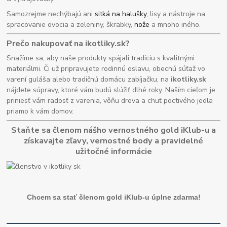
Samozrejme nechýbajú ani
sitká na halušky
, lisy a nástroje na
spracovanie ovocia a zeleniny, škrabky,
nože
a mnoho iného.
Prečo nakupovať na ikotliky.sk?
Snažíme sa, aby naše produkty spájali tradíciu s kvalitnými
materiálmi. Či už pripravujete rodinnú oslavu, obecnú súťaž vo
varení guláša alebo tradičnú domácu zabíjačku, na
ikotliky.sk
nájdete súpravy, ktoré vám budú slúžiť dlhé roky. Naším cieľom je
priniesť vám radosť z varenia, vôňu dreva a chuť poctivého jedla
priamo k vám domov.
Staňte sa členom nášho vernostného gold iKlub-u a
získavajte zľavy, vernostné body a pravidelné
užitočné informácie
Chcem sa stať členom gold iKlub-u úplne zdarma!