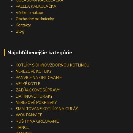
GULÁŠOVÁ KALKULAČKA
PAELLA KALKULAČKA
Všetko o nákupe
Obchodné podmienky
Kontakty
Blog
Najobľúbenejšie kategórie
KOTLÍKY S OHŇOVZDORNOU KOTLINOU
NEREZOVÉ KOTLÍKY
PANVICE NA GRILOVANIE
VEĽKÉ KOTLE
ZABÍJAČKOVÉ SÚPRAVY
LIATINOVÉ HORÁKY
NEREZOVÉ POKRIEVKY
SMALTOVANÉ KOTLÍKY NA GULÁŠ
WOK PANVICE
ROŠTY NA GRILOVANIE
HRNCE