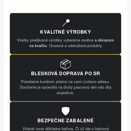
📍
KVALITNÉ VÝROBKY
Všetky predávané výrobky vyberáme osobne
s dôrazom
na kvalitu
. Overené a odskúšané produkty
📦
BLESKOVÁ DOPRAVA PO SR
Posielame kuriérom priamo na vami zvolenú adresu.
Doručenie je spravidla na druhý pracovný deň odo dňa
expedície.
🛡️
BEZPEČNE ZABALENÉ
Všetok tovar dôkladne balíme. Či už ide o liatinové