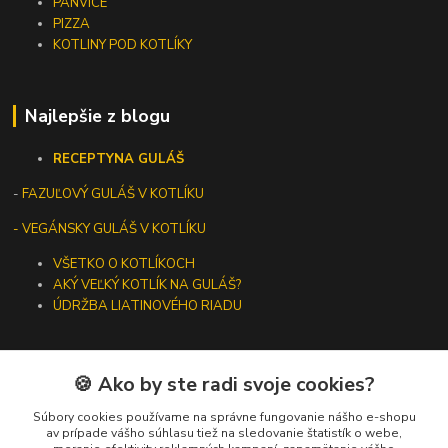
PANVICE
PIZZA
KOTLINY POD KOTLÍKY
Najlepšie z blogu
RECEPTY
NA GULÁŠ
-
FAZUĽOVÝ GULÁŠ V KOTLÍKU
- VEGÁNSKY GULÁŠ V KOTLÍKU
VŠETKO O KOTLÍKOCH
AKÝ VEĽKÝ KOTLÍK NA GULÁŠ?
ÚDRŽBA LIATINOVÉHO RIADU
🍪 Ako by ste radi svoje cookies?
Kontakty
Súbory cookies používame na správne fungovanie nášho e-shopu
av prípade vášho súhlasu tiež na sledovanie štatistík o webe,