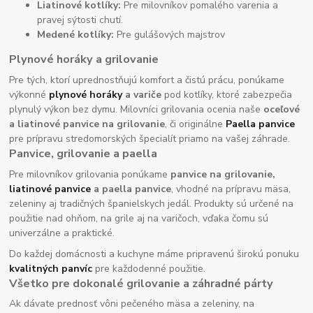
Liatinové kotlíky:
Pre milovníkov pomalého varenia a
pravej sýtosti chutí.
Medené kotlíky:
Pre gulášových majstrov
Plynové horáky a grilovanie
Pre tých, ktorí uprednostňujú komfort a čistú prácu, ponúkame
výkonné
plynové horáky
a variče
pod kotlíky, ktoré zabezpečia
plynulý výkon bez dymu. Milovníci grilovania ocenia naše
oceľové
a liatinové panvice na grilovanie
, či originálne
Paella panvice
pre prípravu stredomorských špecialít priamo na vašej záhrade.
Panvice, grilovanie a paella
Pre milovníkov grilovania ponúkame
panvice na grilovanie,
liatinové panvice
a paella panvice
, vhodné na prípravu mäsa,
zeleniny aj tradičných španielskych jedál. Produkty sú určené na
použitie nad ohňom, na grile aj na varičoch, vďaka čomu sú
univerzálne a praktické.
Do každej domácnosti a kuchyne máme pripravenú širokú ponuku
kvalitných panvíc
pre každodenné použitie.
Všetko pre dokonalé grilovanie a záhradné párty
Ak dávate prednosť vôni pečeného mäsa a zeleniny, na