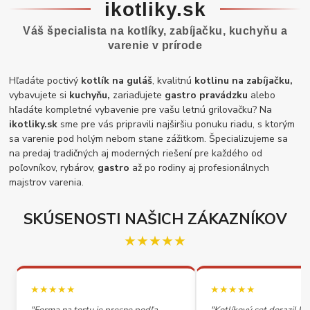
ikotliky.sk
Váš špecialista na kotlíky, zabíjačku, kuchyňu a
varenie v prírode
Hľadáte poctivý
kotlík na guláš
, kvalitnú
kotlinu na zabíjačku,
vybavujete si
kuchyňu,
zariaďujete
gastro pravádzku
alebo
hľadáte kompletné vybavenie pre vašu letnú grilovačku? Na
ikotliky.sk
sme pre vás pripravili najširšiu ponuku riadu, s ktorým
sa varenie pod holým nebom stane zážitkom. Špecializujeme sa
na predaj tradičných aj moderných riešení pre každého od
poľovníkov, rybárov,
gastro
až po rodiny aj profesionálnych
majstrov varenia.
SKÚSENOSTI NAŠICH ZÁKAZNÍKOV
★★★★★
★★★★★
★★★★★