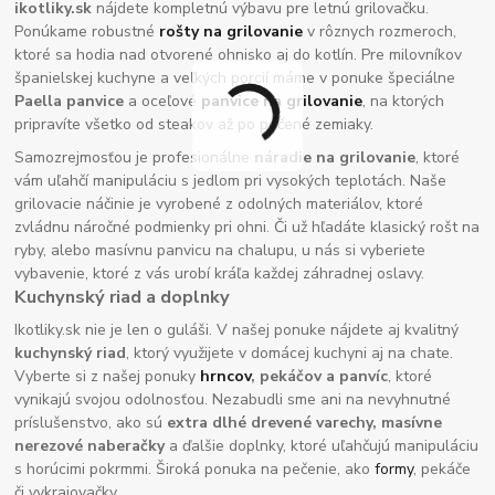
ikotliky.sk
nájdete kompletnú výbavu pre letnú grilovačku.
Ponúkame robustné
rošty na grilovanie
v rôznych rozmeroch,
ktoré sa hodia nad otvorené ohnisko aj do kotlín. Pre milovníkov
španielskej kuchyne a veľkých porcií máme v ponuke špeciálne
Paella panvice
a oceľové
panvice na grilovanie
, na ktorých
pripravíte všetko od steakov až po pečené zemiaky.
Samozrejmosťou je profesionálne
náradie na grilovanie
, ktoré
vám uľahčí manipuláciu s jedlom pri vysokých teplotách. Naše
grilovacie náčinie je vyrobené z odolných materiálov, ktoré
zvládnu náročné podmienky pri ohni. Či už hľadáte klasický rošt na
ryby, alebo masívnu panvicu na chalupu, u nás si vyberiete
vybavenie, ktoré z vás urobí kráľa každej záhradnej oslavy.
Kuchynský riad a doplnky
Ikotliky.sk nie je len o guláši. V našej ponuke nájdete aj kvalitný
kuchynský riad
, ktorý využijete v domácej kuchyni aj na chate.
Vyberte si z našej ponuky
hrncov
, pekáčov a panvíc
, ktoré
vynikajú svojou odolnosťou. Nezabudli sme ani na nevyhnutné
príslušenstvo, ako sú
extra dlhé drevené varechy, masívne
nerezové naberačky
a ďalšie doplnky, ktoré uľahčujú manipuláciu
s horúcimi pokrmmi. Široká ponuka na pečenie, ako
formy
, pekáče
či vykrajovačky.