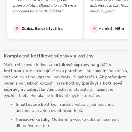
"Forma na tortu je presne podľa
"Kotlíkový set dorazil h
popisu o fotky. Objednala so 28 cm a
deň. Nerez je fakt hrubý,
doručená bola na druhý deň."
plech. Super!"
P
Zuzka., Banská Bystrica
M
Marek S., Nitra
Kompletné kotlíkové súpravy a kotliny
Našou vlajkovou loďou sú
kotlíkové súpravy na guláš s
kotlinou
ktoré obsahujú všetko potrebné – od samotného kotlíka,
cez kotlinu až po varechu, pokrievku, či naberačku. Ak preferujete
varenie vo veľkých kotloch, naše
kotliny (paráky)
a
kotlinové
súpravy na zabíjačku
vám poskytnú stabilitu a maximálne
využitie tepla. Ponúkame kotlíky rôznych materiálov:
Smaltované kotlíky:
Tradičná voľba s jednoduchou
údržbou a skvelou distribúciou tepla.
Nerezové kotlíky:
Moderné a vysoko odolné riešenie s
dlhou životnosťou.