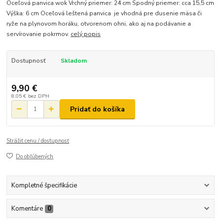
Oceľová panvica wok Vrchný priemer: 24 cm Spodný priemer: cca 15,5 cm
Výška: 6 cm Oceľová leštená panvica je vhodná pre dusenie mäsa či
ryže na plynovom horáku, otvorenom ohni, ako aj na podávanie a
servírovanie pokrmov.
celý popis
Dostupnosť
Skladom
9,90 €
8,05 €
bez DPH
Pridať do košíka
Strážiť cenu / dostupnosť
Do obľúbených
Kompletné špecifikácie
Komentáre
0