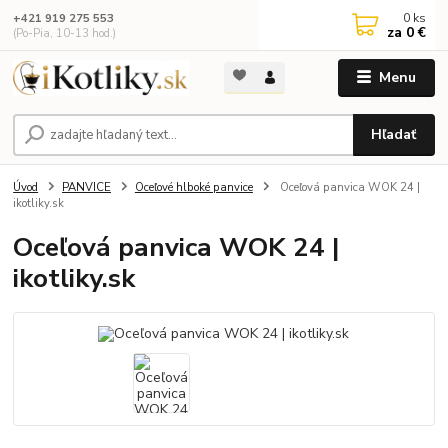
0
ks
+421 919 275 553
za
0 €
(Po-Pia, 10-13 hod.)
Menu
Hľadať
Úvod
PANVICE
Oceľové hlboké panvice
Oceľová panvica WOK 24 |
ikotliky.sk
Oceľová panvica WOK 24 |
ikotliky.sk