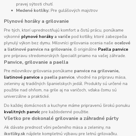
pravej sýtosti chutí.
Medené kotlíky:
Pre gulášových majstrov
Plynové horáky a grilovanie
Pre tých, ktorí uprednostňujú komfort a čistú prácu, ponúkame
výkonné
plynové horáky
a variče
pod kotlíky, ktoré zabezpečia
plynulý výkon bez dymu. Milovníci grilovania ocenia naše
oceľové
a liatinové panvice na grilovanie
, či originálne
Paella panvice
pre prípravu stredomorských špecialít priamo na vašej záhrade.
Panvice, grilovanie a paella
Pre milovníkov grilovania ponúkame
panvice na grilovanie,
liatinové panvice
a paella panvice
, vhodné na prípravu mäsa,
zeleniny aj tradičných španielskych jedál. Produkty sú určené na
použitie nad ohňom, na grile aj na varičoch, vďaka čomu sú
univerzálne a praktické.
Do každej domácnosti a kuchyne máme pripravenú širokú ponuku
kvalitných panvíc
pre každodenné použitie.
Všetko pre dokonalé grilovanie a záhradné párty
Ak dávate prednosť vôni pečeného mäsa a zeleniny, na
ikotliky.sk
nájdete kompletnú výbavu pre letnú grilovačku.