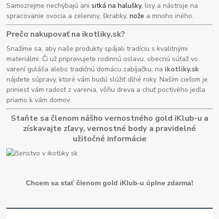
Samozrejme nechýbajú ani
sitká na halušky
, lisy a nástroje na
spracovanie ovocia a zeleniny, škrabky,
nože
a mnoho iného.
Prečo nakupovať na ikotliky.sk?
Snažíme sa, aby naše produkty spájali tradíciu s kvalitnými
materiálmi. Či už pripravujete rodinnú oslavu, obecnú súťaž vo
varení guláša alebo tradičnú domácu zabíjačku, na
ikotliky.sk
nájdete súpravy, ktoré vám budú slúžiť dlhé roky. Naším cieľom je
priniesť vám radosť z varenia, vôňu dreva a chuť poctivého jedla
priamo k vám domov.
Staňte sa členom nášho vernostného gold iKlub-u a
získavajte zľavy, vernostné body a pravidelné
užitočné informácie
Chcem sa stať členom gold iKlub-u úplne zdarma!