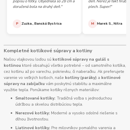
popisu o fotky. Objednala so 28 cm a
deň. Nerez je fakt hrubý,
doručená bola na druhý deň."
plech. Super!"
P
Zuzka., Banská Bystrica
M
Marek S., Nitra
Kompletné kotlíkové súpravy a kotliny
Našou vlajkovou loďou sú
kotlíkové súpravy na guláš s
kotlinou
ktoré obsahujú všetko potrebné – od samotného kotlíka,
cez kotlinu až po varechu, pokrievku, či naberačku. Ak preferujete
varenie vo veľkých kotloch, naše
kotliny (paráky)
a
kotlinové
súpravy na zabíjačku
vám poskytnú stabilitu a maximálne
využitie tepla. Ponúkame kotlíky rôznych materiálov:
Smaltované kotlíky:
Tradičná voľba s jednoduchou
údržbou a skvelou distribúciou tepla.
Nerezové kotlíky:
Moderné a vysoko odolné riešenie s
dlhou životnosťou.
Liatinové kotlíky:
Pre milovníkov pomalého varenia a