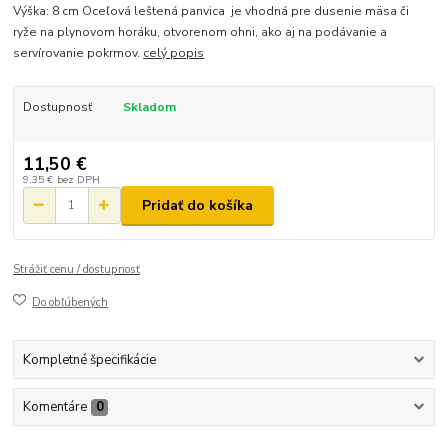
Výška: 8 cm Oceľová leštená panvica je vhodná pre dusenie mäsa či
ryže na plynovom horáku, otvorenom ohni, ako aj na podávanie a
servírovanie pokrmov.
celý popis
Dostupnosť
Skladom
11,50 €
9,35 €
bez DPH
Pridať do košíka
Strážiť cenu / dostupnosť
Do obľúbených
Kompletné špecifikácie
Komentáre
0