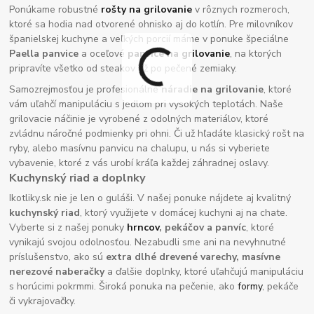
Ponúkame robustné
rošty na grilovanie
v rôznych rozmeroch,
ktoré sa hodia nad otvorené ohnisko aj do kotlín. Pre milovníkov
španielskej kuchyne a veľkých porcií máme v ponuke špeciálne
Paella panvice
a oceľové
panvice na grilovanie
, na ktorých
pripravíte všetko od steakov až po pečené zemiaky.
Samozrejmosťou je profesionálne
náradie na grilovanie
, ktoré
vám uľahčí manipuláciu s jedlom pri vysokých teplotách. Naše
grilovacie náčinie je vyrobené z odolných materiálov, ktoré
zvládnu náročné podmienky pri ohni. Či už hľadáte klasický rošt na
ryby, alebo masívnu panvicu na chalupu, u nás si vyberiete
vybavenie, ktoré z vás urobí kráľa každej záhradnej oslavy.
Kuchynský riad a doplnky
Ikotliky.sk nie je len o guláši. V našej ponuke nájdete aj kvalitný
kuchynský riad
, ktorý využijete v domácej kuchyni aj na chate.
Vyberte si z našej ponuky
hrncov
, pekáčov a panvíc
, ktoré
vynikajú svojou odolnosťou. Nezabudli sme ani na nevyhnutné
príslušenstvo, ako sú
extra dlhé drevené varechy, masívne
nerezové naberačky
a ďalšie doplnky, ktoré uľahčujú manipuláciu
s horúcimi pokrmmi. Široká ponuka na pečenie, ako
formy
, pekáče
či vykrajovačky.