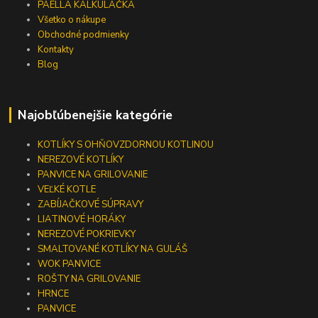
PAELLA KALKULAČKA
Všetko o nákupe
Obchodné podmienky
Kontakty
Blog
Najobľúbenejšie kategórie
KOTLÍKY S OHŇOVZDORNOU KOTLINOU
NEREZOVÉ KOTLÍKY
PANVICE NA GRILOVANIE
VEĽKÉ KOTLE
ZABÍJAČKOVÉ SÚPRAVY
LIATINOVÉ HORÁKY
NEREZOVÉ POKRIEVKY
SMALTOVANÉ KOTLÍKY NA GULÁŠ
WOK PANVICE
ROŠTY NA GRILOVANIE
HRNCE
PANVICE