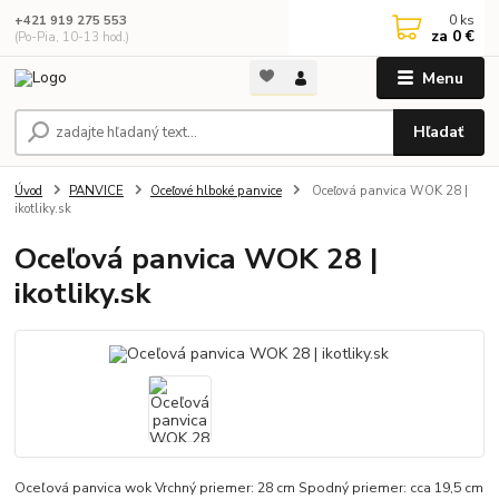
0
ks
+421 919 275 553
za
0 €
(Po-Pia, 10-13 hod.)
Menu
Hľadať
Úvod
PANVICE
Oceľové hlboké panvice
Oceľová panvica WOK 28 |
ikotliky.sk
Oceľová panvica WOK 28 |
ikotliky.sk
Oceľová panvica wok Vrchný priemer: 28 cm Spodný priemer: cca 19,5 cm