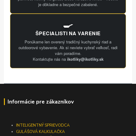
je dôkladne a bezpečné zabalené.
🍳
ŠPECIALISTI NA VARENIE
Ponúkame len overený tradičný kuchynský riad a
outdoorové vybavenie. Ak si neviete vybrať veľkosť, radi
vám poradíme.
Kontaktujte nás na
ikotliky@ikotliky.sk
Informácie pre zákazníkov
INTELIGENTNÝ SPRIEVODCA
GULÁŠOVÁ KALKULAČKA