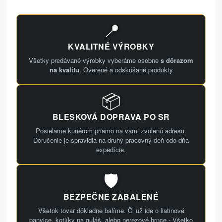
📍
KVALITNÉ VÝROBKY
Všetky predávané výrobky vyberáme osobne
s dôrazom
na kvalitu
. Overené a odskúšané produkty
📦
BLESKOVÁ DOPRAVA PO SR
Posielame kuriérom priamo na vami zvolenú adresu.
Doručenie je spravidla na druhý pracovný deň odo dňa
expedície.
🛡️
BEZPEČNE ZABALENÉ
Všetok tovar dôkladne balíme. Či už ide o liatinové
panvice, kotlíky na guláš, alebo nerezové hrnce - Všetko