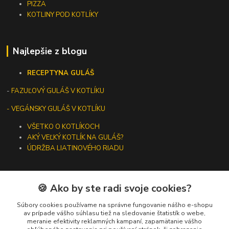
PIZZA
KOTLINY POD KOTLÍKY
Najlepšie z blogu
RECEPTY
NA GULÁŠ
-
FAZUĽOVÝ GULÁŠ V KOTLÍKU
- VEGÁNSKY GULÁŠ V KOTLÍKU
VŠETKO O KOTLÍKOCH
AKÝ VEĽKÝ KOTLÍK NA GULÁŠ?
ÚDRŽBA LIATINOVÉHO RIADU
🍪 Ako by ste radi svoje cookies?
Kontakty
Súbory cookies používame na správne fungovanie nášho e-shopu
av prípade vášho súhlasu tiež na sledovanie štatistík o webe,
meranie efektivity reklamných kampaní, zapamätanie vášho
+421 919 275 553