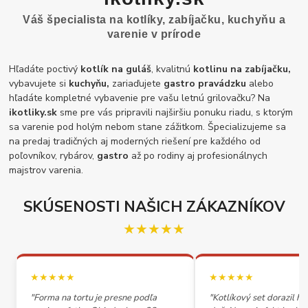
Váš špecialista na kotlíky, zabíjačku, kuchyňu a
varenie v prírode
Hľadáte poctivý
kotlík na guláš
, kvalitnú
kotlinu na zabíjačku,
vybavujete si
kuchyňu,
zariaďujete
gastro pravádzku
alebo
hľadáte kompletné vybavenie pre vašu letnú grilovačku? Na
ikotliky.sk
sme pre vás pripravili najširšiu ponuku riadu, s ktorým
sa varenie pod holým nebom stane zážitkom. Špecializujeme sa
na predaj tradičných aj moderných riešení pre každého od
poľovníkov, rybárov,
gastro
až po rodiny aj profesionálnych
majstrov varenia.
SKÚSENOSTI NAŠICH ZÁKAZNÍKOV
★★★★★
★★★★★
★★★★★
"Forma na tortu je presne podľa
"Kotlíkový set dorazil h