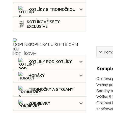
KOTLÍKY S TROJNOŽKOU
KOTLÍKOVÉ SETY
EXCLUSIVE
DOPLNKY KU KOTLÍKOVM
Kompl
KOTLINY POD KOTLÍKY
Komple
HORÁKY
Oceľová 
Vrchný pr
TROJNOŽKY A STOJANY
Spodný p
Výška: 9
Oceľová l
POKRIEVKY
servírova