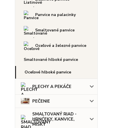
Panvice na palacinky
Smaltované panvice
Oceľové a železné panvice
Smaltované hlboké panvice
Oceľové hlboké panvice
PLECHY A PEKÁČE
PEČENIE
SMALTOVANÝ RIAD -
HRNĆEKY, KANVICE,
MISKY