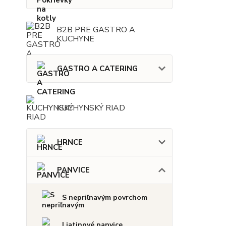
B2B PRE GASTRO A
KUCHYNE
GASTRO A CATERING
KUCHYNSKÝ RIAD
HRNCE
PANVICE
S nepriľnavým povrchom
Liatinové panvice