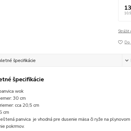
13
10,
Strážiť
Do 
etné špecifikácie
tné špecifikácie
panvica wok
iemer: 30 cm
riemer: cca 20,5 cm
,5 cm
eštená panvica je vhodná pre dusenie mäsa či ryže na plynovom 
nie pokrmov.