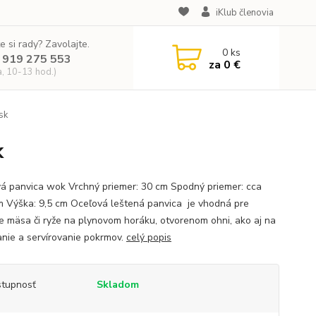
iKlub členovia
e si rady? Zavolajte.
0
ks
 919 275 553
za
0 €
a, 10-13 hod.)
sk
k
á panvica wok Vrchný priemer: 30 cm Spodný priemer: cca
m Výška: 9,5 cm Oceľová leštená panvica je vhodná pre
e mäsa či ryže na plynovom horáku, otvorenom ohni, ako aj na
nie a servírovanie pokrmov.
celý popis
tupnosť
Skladom