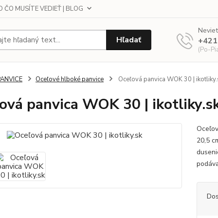
 ČO MUSÍTE VEDIEŤ | BLOG
Neviet
Hľadať
+421
(Po-Pi
PANVICE
Oceľové hlboké panvice
Oceľová panvica WOK 30 | ikotliky.
ová panvica WOK 30 | ikotliky.s
Oceľov
20,5 c
duseni
podáva
Dos