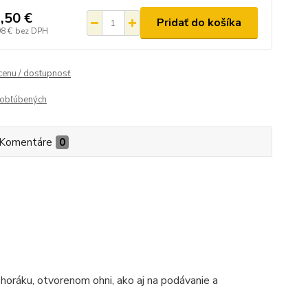
,50 €
Pridať do košíka
98 €
bez DPH
 cenu / dostupnosť
obľúbených
Komentáre
0
horáku, otvorenom ohni, ako aj na podávanie a