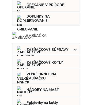
OPEKANIE V PRÍRODE
DOPLNKY NA
GRILOVANIE
ZABÍJAČKA
ZABÍJAČKOVÉ SÚPRAVY
ZABÍJAČKOVÉ KOTLY
VEĽKÉ HRNCE NA
ZABÍJAČKU
NÁDOBY NA MASŤ
Pokrievky na kotly