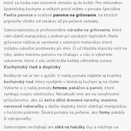
ktoré sa hodia nad otvorené ohnisko aj do kotlín. Pre milovníkov
španielskej kuchyne a veľkých porcií máme v ponuke špeciálne
Paella panvice
a oceľové
panvice na grilovanie
, na ktorých
pripravíte všetko od steakov až po pečené zemiaky.
Samozrejmosťou je profesionálne
náradie na grilovanie
, ktoré
vám uľahčí manipuláciu s jedlom pri vysokých teplotách. Naše
grilovacie náčinie je vyrobené z odolných materiálov, ktoré
zvládnu náročné podmienky pri ohni. Či už hľadáte klasický rošt na
ryby, alebo masívnu panvicu na chalupu, u nás si vyberiete
vybavenie, ktoré z vás urobí kráľa každej záhradnej oslavy.
Kuchynský riad a doplnky
Ikotliky.sk nie je len o guláši. V našej ponuke nájdete aj kvalitný
kuchynský riad
, ktorý využijete v domácej kuchyni aj na chate.
Vyberte si z našej ponuky
hrncov
, pekáčov a panvíc
, ktoré
vynikajú svojou odolnosťou. Nezabudli sme ani na nevyhnutné
príslušenstvo, ako sú
extra dlhé drevené varechy, masívne
nerezové naberačky
a ďalšie doplnky, ktoré uľahčujú manipuláciu
s horúcimi pokrmmi. Široká ponuka na pečenie, ako
formy
, pekáče
či vykrajovačky.
Samozrejme nechýbajú ani
sitká na halušky
, lisy a nástroje na