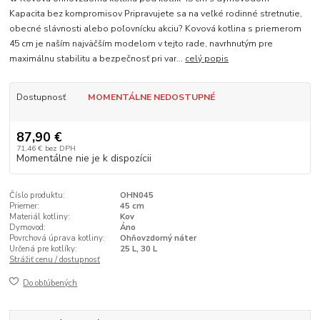
Kapacita bez kompromisov Pripravujete sa na veľké rodinné stretnutie,
obecné slávnosti alebo poľovnícku akciu? Kovová kotlina s priemerom
45 cm je naším najväčším modelom v tejto rade, navrhnutým pre
maximálnu stabilitu a bezpečnosť pri var...
celý popis
Dostupnosť
MOMENTÁLNE NEDOSTUPNÉ
87,90 €
71,46 €
bez DPH
Momentálne nie je k dispozícii
Číslo produktu:
OHN045
Priemer:
45 cm
Materiál kotliny:
Kov
Dymovod:
Áno
Povrchová úprava kotliny:
Ohňovzdorný náter
Určená pre kotlíky:
25 L, 30 L
Strážiť cenu / dostupnosť
Do obľúbených