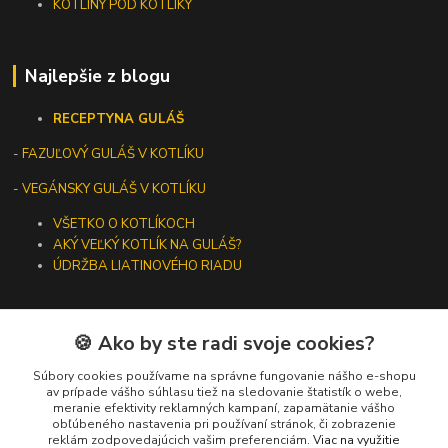
KOTLINY POD KOTLÍKY
Najlepšie z blogu
RECEPTY
NA GULÁŠ
-
FAZUĽOVÝ GULÁŠ V KOTLÍKU
- VEGÁNSKY GULÁŠ V KOTLÍKU
VŠETKO O KOTLÍKOCH
AKÝ VEĽKÝ KOTLÍK NA GULÁŠ?
ÚDRŽBA LIATINOVÉHO RIADU
🍪 Ako by ste radi svoje cookies?
Kontakty
Súbory cookies používame na správne fungovanie nášho e-shopu
av prípade vášho súhlasu tiež na sledovanie štatistík o webe,
meranie efektivity reklamných kampaní, zapamätanie vášho
+421 919 275 553
obľúbeného nastavenia pri používaní stránok, či zobrazenie
(Po-Pia, 10-13 hod.)
reklám zodpovedajúcich vašim preferenciám.
Viac na využitie