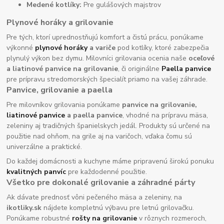
Medené kotlíky:
Pre gulášových majstrov
Plynové horáky a grilovanie
Pre tých, ktorí uprednostňujú komfort a čistú prácu, ponúkame
výkonné
plynové horáky
a variče
pod kotlíky, ktoré zabezpečia
plynulý výkon bez dymu. Milovníci grilovania ocenia naše
oceľové
a liatinové panvice na grilovanie
, či originálne
Paella panvice
pre prípravu stredomorských špecialít priamo na vašej záhrade.
Panvice, grilovanie a paella
Pre milovníkov grilovania ponúkame
panvice na grilovanie,
liatinové panvice
a paella panvice
, vhodné na prípravu mäsa,
zeleniny aj tradičných španielskych jedál. Produkty sú určené na
použitie nad ohňom, na grile aj na varičoch, vďaka čomu sú
univerzálne a praktické.
Do každej domácnosti a kuchyne máme pripravenú širokú ponuku
kvalitných panvíc
pre každodenné použitie.
Všetko pre dokonalé grilovanie a záhradné párty
Ak dávate prednosť vôni pečeného mäsa a zeleniny, na
ikotliky.sk
nájdete kompletnú výbavu pre letnú grilovačku.
Ponúkame robustné
rošty na grilovanie
v rôznych rozmeroch,