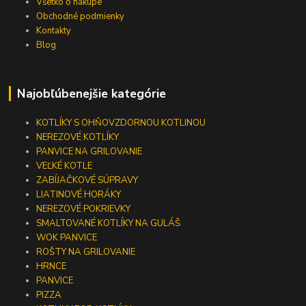
Všetko o nákupe
Obchodné podmienky
Kontakty
Blog
Najobľúbenejšie kategórie
KOTLÍKY S OHŇOVZDORNOU KOTLINOU
NEREZOVÉ KOTLÍKY
PANVICE NA GRILOVANIE
VEĽKÉ KOTLE
ZABÍJAČKOVÉ SÚPRAVY
LIATINOVÉ HORÁKY
NEREZOVÉ POKRIEVKY
SMALTOVANÉ KOTLÍKY NA GULÁŠ
WOK PANVICE
ROŠTY NA GRILOVANIE
HRNCE
PANVICE
PIZZA