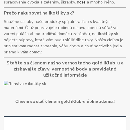
spracovanie ovocia a zeleniny, škrabky,
nože
a mnoho iného.
Prečo nakupovať na ikotliky.sk?
Snažíme sa, aby naše produkty spájali tradíciu s kvalitnými
materiálmi. Či už pripravujete rodinnú oslavu, obecnú súťaž vo
varení guláša alebo tradičnú domácu zabíjačku, na
ikotliky.sk
nájdete súpravy, ktoré vám budú slúžiť dlhé roky. Naším cieľom je
priniesť vám radosť z varenia, vôňu dreva a chuť poctivého jedla
priamo k vám domov.
Staňte sa členom nášho vernostného gold iKlub-u a
získavajte zľavy, vernostné body a pravidelné
užitočné informácie
Chcem sa stať členom gold iKlub-u úplne zdarma!