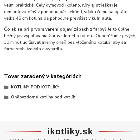
veľmi praktické. Celý dymovod (koleno, rúry aj strieška) je
demontovateľný v priebehu pár sekúnd, vďaka čomu sa aj táto
veľká 45 cm kotlina dá pohodlne prevážať v kufri auta.
Čo ak sa pri prvom varení objaví zápach z farby?
Je to úplne
bežný jav vypaľovania žiaruvzdorného náteru. Odporúčame prvých
30 minút udržiavať mierny oheň bez vloženého kotlíka, aby sa
farba stabilizovala a vytvrdla.
Tovar zaradený v kategóriách
KOTLINY POD KOTLÍKY
Ohňovzdorné kotliny pod kotlík
ikotliky.sk