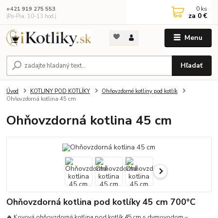
0
ks
+421 919 275 553
za
0 €
(Po-Pia, 10-13 hod.)
Menu
Hľadať
Úvod
KOTLINY POD KOTLÍKY
Ohňovzdorné kotliny pod kotlík
Ohňovzdorná kotlina 45 cm
Ohňovzdorná kotlina 45 cm
Ohňovzdorná kotlina pod kotlíky 45 cm 700°C
🔥 Kovová ohňovzdorná kotlina pod kotlík 45 cm s dymovodom –