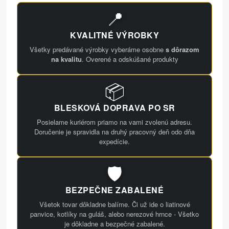
📍
KVALITNÉ VÝROBKY
Všetky predávané výrobky vyberáme osobne
s dôrazom
na kvalitu
. Overené a odskúšané produkty
📦
BLESKOVÁ DOPRAVA PO SR
Posielame kuriérom priamo na vami zvolenú adresu.
Doručenie je spravidla na druhý pracovný deň odo dňa
expedície.
🛡️
BEZPEČNE ZABALENÉ
Všetok tovar dôkladne balíme. Či už ide o liatinové
panvice, kotlíky na guláš, alebo nerezové hrnce - Všetko
je dôkladne a bezpečné zabalené.