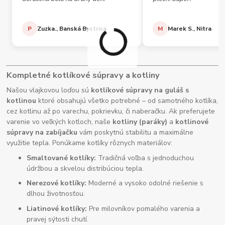
P
Zuzka., Banská Bystrica
M
Marek S., Nitra
Kompletné kotlíkové súpravy a kotliny
Našou vlajkovou loďou sú
kotlíkové súpravy na guláš s
kotlinou
ktoré obsahujú všetko potrebné – od samotného kotlíka,
cez kotlinu až po varechu, pokrievku, či naberačku. Ak preferujete
varenie vo veľkých kotloch, naše
kotliny (paráky)
a
kotlinové
súpravy na zabíjačku
vám poskytnú stabilitu a maximálne
využitie tepla. Ponúkame kotlíky rôznych materiálov:
Smaltované kotlíky:
Tradičná voľba s jednoduchou
údržbou a skvelou distribúciou tepla.
Nerezové kotlíky:
Moderné a vysoko odolné riešenie s
dlhou životnosťou.
Liatinové kotlíky:
Pre milovníkov pomalého varenia a
pravej sýtosti chutí.