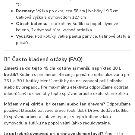
°C
Rozmery:
Výška po okraj cca 58 cm | Nožičky 19,5 cm |
Celková výška s dymovodom 127 cm
Obsah balenia:
Telo kotliny, šuflík na popol, dymové
koleno, 2x dymová rúra, vrchná strieška.
Využitie:
Pod kotlíky, veľké paella panvice, liatinové pláty a
pekáče.
🙋‍♂️ Často kladené otázky (FAQ)
Zmestí sa do tejto 45 cm kotliny aj menší, napríklad 20 L
kotlík?
Kotlina s priemerom 45 cm je primárne optimalizovaná pre
25 L a 30 L kotlíky. Menší kotlík by do nej zapadol príliš hlboko
alebo by prepadol. Pre maximálnu efektivitu odporúčame dodržať
odporúčaný rozmer, aby teplo správne prúdilo okolo stien kotlíka.
Môžem v nej kúriť aj briketami alebo len drevom?
Odporúčame
používať klasické palivové drevo (buk, dub). Drevo dodáva kotlíku
tú správnu arómu a sálavé teplo je v tejto kotline vďaka
dymovodu a šuflíku na popol veľmi ľahko regulovateľné.
Je potrebné dymovod pri preprave demontovať?
Áno, je to