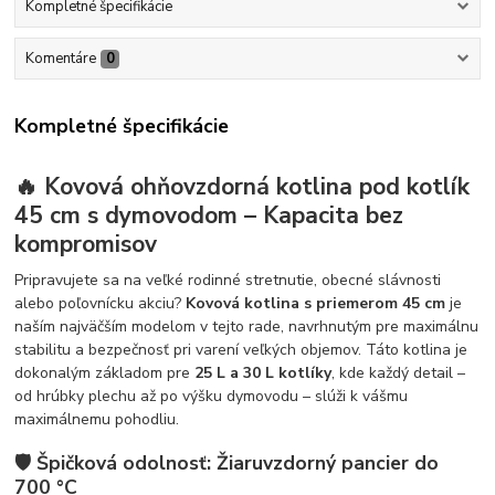
Kompletné špecifikácie
Komentáre
0
Kompletné špecifikácie
🔥 Kovová ohňovzdorná kotlina pod kotlík
45 cm s dymovodom – Kapacita bez
kompromisov
Pripravujete sa na veľké rodinné stretnutie, obecné slávnosti
alebo poľovnícku akciu?
Kovová kotlina s priemerom 45 cm
je
naším najväčším modelom v tejto rade, navrhnutým pre maximálnu
stabilitu a bezpečnosť pri varení veľkých objemov. Táto kotlina je
dokonalým základom pre
25 L a 30 L kotlíky
, kde každý detail –
od hrúbky plechu až po výšku dymovodu – slúži k vášmu
maximálnemu pohodliu.
🛡️ Špičková odolnosť: Žiaruvzdorný pancier do
700 °C