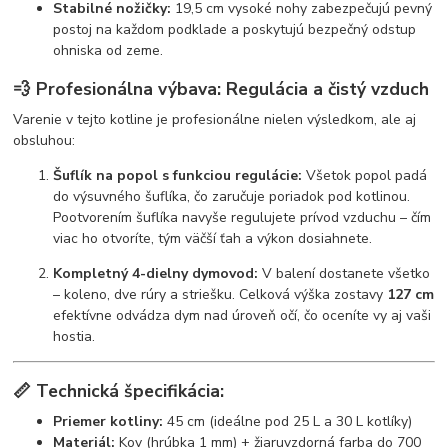
Stabilné nožičky:
19,5 cm vysoké nohy zabezpečujú pevný
postoj na každom podklade a poskytujú bezpečný odstup
ohniska od zeme.
💨 Profesionálna výbava: Regulácia a čistý vzduch
Varenie v tejto kotline je profesionálne nielen výsledkom, ale aj
obsluhou:
Šuflík na popol s funkciou regulácie:
Všetok popol padá
do výsuvného šuflíka, čo zaručuje poriadok pod kotlinou.
Pootvorením šuflíka navyše regulujete prívod vzduchu – čím
viac ho otvoríte, tým väčší ťah a výkon dosiahnete.
Kompletný 4-dielny dymovod:
V balení dostanete všetko
– koleno, dve rúry a striešku. Celková výška zostavy
127 cm
efektívne odvádza dym nad úroveň očí, čo oceníte vy aj vaši
hostia.
📏 Technická špecifikácia:
Priemer kotliny:
45 cm (ideálne pod 25 L a 30 L kotlíky)
Materiál:
Kov (hrúbka 1 mm) + žiaruvzdorná farba do 700