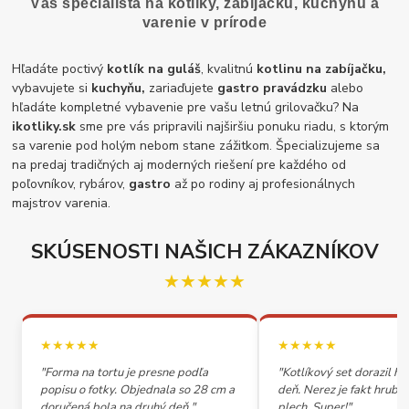
Váš špecialista na kotlíky, zabíjačku, kuchyňu a
varenie v prírode
Hľadáte poctivý
kotlík na guláš
, kvalitnú
kotlinu na zabíjačku,
vybavujete si
kuchyňu,
zariaďujete
gastro pravádzku
alebo
hľadáte kompletné vybavenie pre vašu letnú grilovačku? Na
ikotliky.sk
sme pre vás pripravili najširšiu ponuku riadu, s ktorým
sa varenie pod holým nebom stane zážitkom. Špecializujeme sa
na predaj tradičných aj moderných riešení pre každého od
poľovníkov, rybárov,
gastro
až po rodiny aj profesionálnych
majstrov varenia.
SKÚSENOSTI NAŠICH ZÁKAZNÍKOV
★★★★★
★★★★★
★★★★★
"Forma na tortu je presne podľa
"Kotlíkový set dorazil h
popisu o fotky. Objednala so 28 cm a
deň. Nerez je fakt hrubý,
doručená bola na druhý deň."
plech. Super!"