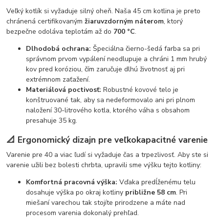
Veľký kotlík si vyžaduje silný oheň. Naša 45 cm kotlina je preto
chránená certifikovaným
žiaruvzdorným náterom
, ktorý
bezpečne odoláva teplotám až do
700 °C
.
Dlhodobá ochrana:
Špeciálna čierno-šedá farba sa pri
správnom prvom vypálení neodlupuje a chráni 1 mm hrubý
kov pred koróziou, čím zaručuje dlhú životnosť aj pri
extrémnom zaťažení.
Materiálová poctivosť:
Robustné kovové telo je
konštruované tak, aby sa nedeformovalo ani pri plnom
naložení 30-litrového kotla, ktorého váha s obsahom
presahuje 35 kg.
📐 Ergonomický dizajn pre veľkokapacitné varenie
Varenie pre 40 a viac ľudí si vyžaduje čas a trpezlivosť. Aby ste si
varenie užili bez bolesti chrbta, upravili sme výšku tejto kotliny:
Komfortná pracovná výška:
Vďaka predĺženému telu
dosahuje výška po okraj kotliny
približne 58 cm
. Pri
miešaní varechou tak stojíte prirodzene a máte nad
procesom varenia dokonalý prehľad.