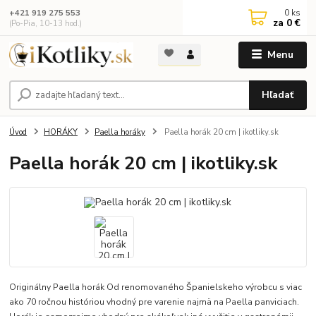
0
ks
+421 919 275 553
za
0 €
(Po-Pia, 10-13 hod.)
Menu
Hľadať
Úvod
HORÁKY
Paella horáky
Paella horák 20 cm | ikotliky.sk
Paella horák 20 cm | ikotliky.sk
Originálny Paella horák Od renomovaného Španielskeho výrobcu s viac
ako 70 ročnou históriou vhodný pre varenie najmä na Paella panviciach.