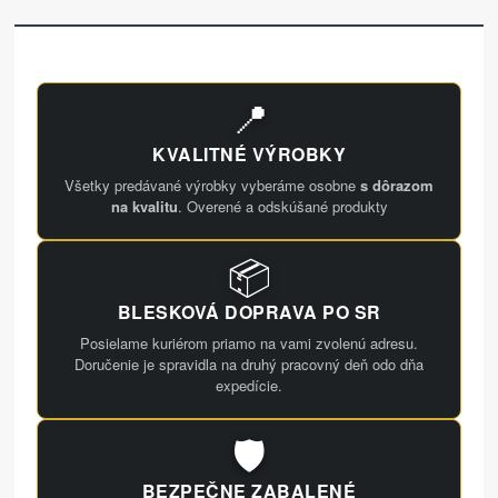
📍
KVALITNÉ VÝROBKY
Všetky predávané výrobky vyberáme osobne
s dôrazom
na kvalitu
. Overené a odskúšané produkty
📦
BLESKOVÁ DOPRAVA PO SR
Posielame kuriérom priamo na vami zvolenú adresu.
Doručenie je spravidla na druhý pracovný deň odo dňa
expedície.
🛡️
BEZPEČNE ZABALENÉ