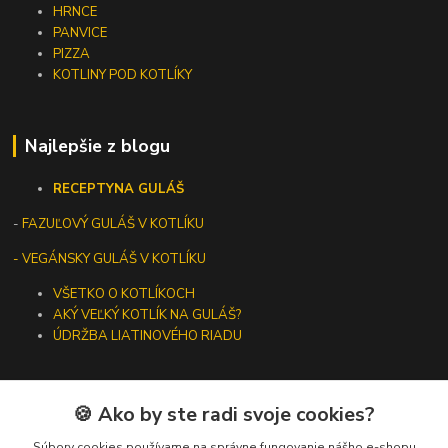
HRNCE
PANVICE
PIZZA
KOTLINY POD KOTLÍKY
Najlepšie z blogu
RECEPTY
NA GULÁŠ
-
FAZUĽOVÝ GULÁŠ V KOTLÍKU
- VEGÁNSKY GULÁŠ V KOTLÍKU
VŠETKO O KOTLÍKOCH
AKÝ VEĽKÝ KOTLÍK NA GULÁŠ?
ÚDRŽBA LIATINOVÉHO RIADU
🍪 Ako by ste radi svoje cookies?
Kontakty
Súbory cookies používame na správne fungovanie nášho e-shopu