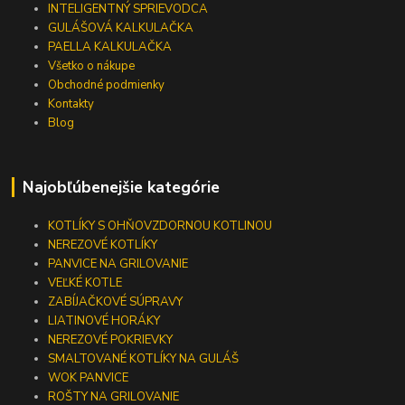
INTELIGENTNÝ SPRIEVODCA
GULÁŠOVÁ KALKULAČKA
PAELLA KALKULAČKA
Všetko o nákupe
Obchodné podmienky
Kontakty
Blog
Najobľúbenejšie kategórie
KOTLÍKY S OHŇOVZDORNOU KOTLINOU
NEREZOVÉ KOTLÍKY
PANVICE NA GRILOVANIE
VEĽKÉ KOTLE
ZABÍJAČKOVÉ SÚPRAVY
LIATINOVÉ HORÁKY
NEREZOVÉ POKRIEVKY
SMALTOVANÉ KOTLÍKY NA GULÁŠ
WOK PANVICE
ROŠTY NA GRILOVANIE