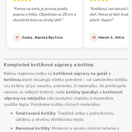
★★★★★
★★★★★
"Forma na tortu je presne podľa
"Kotlíkový set dorazil h
popisu o fotky. Objednala so 28 cm a
deň. Nerez je fakt hrubý,
doručená bola na druhý deň."
plech. Super!"
P
Zuzka., Banská Bystrica
M
Marek S., Nitra
Kompletné kotlíkové súpravy a kotliny
Našou vlajkovou loďou sú
kotlíkové súpravy na guláš s
kotlinou
ktoré obsahujú všetko potrebné – od samotného kotlíka,
cez kotlinu až po varechu, pokrievku, či naberačku. Ak preferujete
varenie vo veľkých kotloch, naše
kotliny (paráky)
a
kotlinové
súpravy na zabíjačku
vám poskytnú stabilitu a maximálne
využitie tepla. Ponúkame kotlíky rôznych materiálov:
Smaltované kotlíky:
Tradičná voľba s jednoduchou
údržbou a skvelou distribúciou tepla.
Nerezové kotlíky:
Moderné a vysoko odolné riešenie s