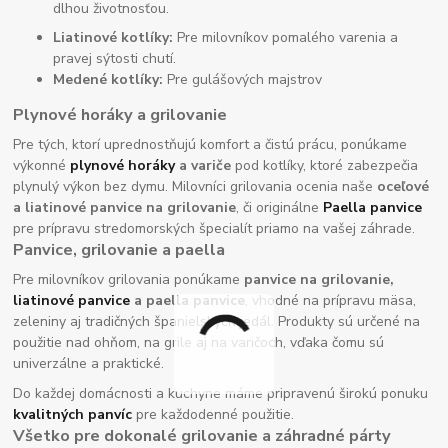
dlhou životnosťou.
Liatinové kotlíky:
Pre milovníkov pomalého varenia a
pravej sýtosti chutí.
Medené kotlíky:
Pre gulášových majstrov
Plynové horáky a grilovanie
Pre tých, ktorí uprednostňujú komfort a čistú prácu, ponúkame
výkonné
plynové horáky
a variče
pod kotlíky, ktoré zabezpečia
plynulý výkon bez dymu. Milovníci grilovania ocenia naše
oceľové
a liatinové panvice na grilovanie
, či originálne
Paella panvice
pre prípravu stredomorských špecialít priamo na vašej záhrade.
Panvice, grilovanie a paella
Pre milovníkov grilovania ponúkame
panvice na grilovanie,
liatinové panvice
a paella panvice
, vhodné na prípravu mäsa,
zeleniny aj tradičných španielskych jedál. Produkty sú určené na
použitie nad ohňom, na grile aj na varičoch, vďaka čomu sú
univerzálne a praktické.
Do každej domácnosti a kuchyne máme pripravenú širokú ponuku
kvalitných panvíc
pre každodenné použitie.
Všetko pre dokonalé grilovanie a záhradné párty