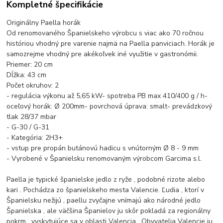
Kompletné špecifikácie
Originálny Paella horák
Od renomovaného Španielskeho výrobcu s viac ako 70 ročnou
históriou vhodný pre varenie najmä na Paella panviciach. Horák je
samozrejme vhodný pre akékoľvek iné využitie v gastronómii.
Priemer: 20 cm
Dĺžka: 43 cm
Počet okruhov: 2
- regulácia výkonu až 5,65 kW- spotreba PB max 410/400 g / h-
oceľový horák: Ø 200mm- povrchová úprava: smalt- prevádzkový
tlak 28/37 mbar
- G-30 / G-31
- Kategória: 2H3+
- vstup pre propán butánovú hadicu s vnútorným Ø 8 - 9 mm
- Vyrobené v Španielsku renomovaným výrobcom Garcima s.l.
Paella je typické španielske jedlo z ryže , podobné rizote alebo
kari . Pochádza zo španielskeho mesta Valencie. Ľudia , ktorí v
Španielsku nežijú , paellu zvyčajne vnímajú ako národné jedlo
Španielska , ale väčšina Španielov ju skôr pokladá za regionálny
pokrm , vyskytujúce sa v oblasti Valencia . Obyvatelia Valencie ju