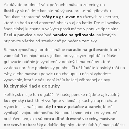
Ak dávate prednosť vôni pečeného mäsa a zeleniny, na
ikotliky.sk
nájdete kompletnú výbavu pre letnú grilovačku.
Ponúkame robustné
rošty na grilovanie
v rôznych rozmeroch,
ktoré sa hodia nad otvorené ohnisko aj do kotlín. Pre milovníkov
španielskej kuchyne a veľkých porcií máme v ponuke špeciálne
Paella panvice
a oceľové
panvice na grilovanie
, na ktorých
pripravíte všetko od steakov až po pečené zemiaky.
Samozrejmosťou je profesionálne
náradie na grilovanie
, ktoré
vám uľahčí manipuláciu s jedlom pri vysokých teplotách. Naše
grilovacie náčinie je vyrobené z odolných materiálov, ktoré
zvládnu náročné podmienky pri ohni. Či už hľadáte klasický rošt na
ryby, alebo masívnu panvicu na chalupu, u nás si vyberiete
vybavenie, ktoré z vás urobí kráľa každej záhradnej oslavy.
Kuchynský riad a doplnky
Ikotliky.sk nie je len o guláši. V našej ponuke nájdete aj kvalitný
kuchynský riad
, ktorý využijete v domácej kuchyni aj na chate.
Vyberte si z našej ponuky
hrncov
, pekáčov a panvíc
, ktoré
vynikajú svojou odolnosťou. Nezabudli sme ani na nevyhnutné
príslušenstvo, ako sú
extra dlhé drevené varechy, masívne
nerezové naberačky
a ďalšie doplnky, ktoré uľahčujú manipuláciu