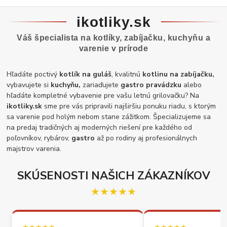
ikotliky.sk
Váš špecialista na kotlíky, zabíjačku, kuchyňu a
varenie v prírode
Hľadáte poctivý
kotlík na guláš
, kvalitnú
kotlinu na zabíjačku,
vybavujete si
kuchyňu,
zariaďujete
gastro pravádzku
alebo
hľadáte kompletné vybavenie pre vašu letnú grilovačku? Na
ikotliky.sk
sme pre vás pripravili najširšiu ponuku riadu, s ktorým
sa varenie pod holým nebom stane zážitkom. Špecializujeme sa
na predaj tradičných aj moderných riešení pre každého od
poľovníkov, rybárov,
gastro
až po rodiny aj profesionálnych
majstrov varenia.
SKÚSENOSTI NAŠICH ZÁKAZNÍKOV
★★★★★