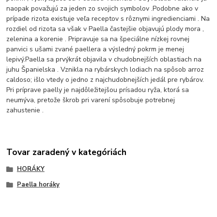
naopak považujú za jeden zo svojich symbolov .Podobne ako v
prípade rizota existuje veľa receptov s rôznymi ingredienciami . Na
rozdiel od rizota sa však v Paella častejšie objavujú plody mora ,
zelenina a korenie . Pripravuje sa na špeciálne nízkej rovnej
panvici s ušami zvané paellera a výsledný pokrm je menej
lepivý.Paella sa prvýkrát objavila v chudobnejších oblastiach na
juhu Španielska . Vznikla na rybárskych lodiach na spôsob arroz
caldoso; išlo vtedy o jedno z najchudobnejších jedál pre rybárov.
Pri príprave paelly je najdôležitejšou prísadou ryža, ktorá sa
neumýva, pretože škrob pri varení spôsobuje potrebnej
zahustenie .
Tovar zaradený v kategóriách
HORÁKY
Paella horáky