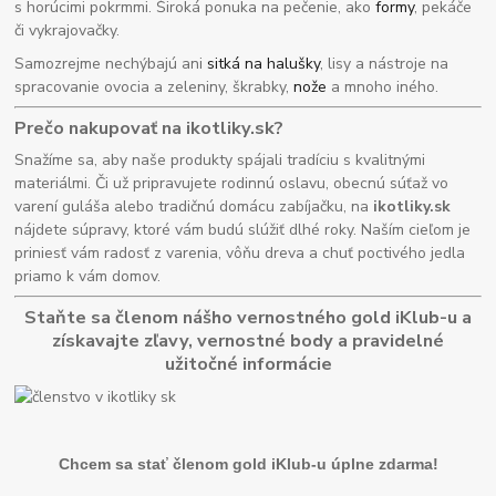
s horúcimi pokrmmi. Široká ponuka na pečenie, ako
formy
, pekáče
či vykrajovačky.
Samozrejme nechýbajú ani
sitká na halušky
, lisy a nástroje na
spracovanie ovocia a zeleniny, škrabky,
nože
a mnoho iného.
Prečo nakupovať na ikotliky.sk?
Snažíme sa, aby naše produkty spájali tradíciu s kvalitnými
materiálmi. Či už pripravujete rodinnú oslavu, obecnú súťaž vo
varení guláša alebo tradičnú domácu zabíjačku, na
ikotliky.sk
nájdete súpravy, ktoré vám budú slúžiť dlhé roky. Naším cieľom je
priniesť vám radosť z varenia, vôňu dreva a chuť poctivého jedla
priamo k vám domov.
Staňte sa členom nášho vernostného gold iKlub-u a
získavajte zľavy, vernostné body a pravidelné
užitočné informácie
Chcem sa stať členom gold iKlub-u úplne zdarma!