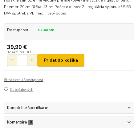
Horák je samozrejme vhodný pre akékoľvek iné využitie v gastronómii.
Priemer: 20 cm Dĺžka: 43 cm Počet okruhov: 2 - regulácia výkonu až 5,65
kW- spotreba PB max ...
celý popis
Dostupnosť
Skladom
39,90 €
32,44 €
bez DPH
Pridať do košíka
Strážiť cenu / dostupnosť
Do obľúbených
Kompletné špecifikácie
Komentáre
0