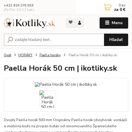
0
ks
+421 919 275 553
za
0 €
(Po-Pia, 10-13 hod.)
Menu
Hľadať
Úvod
HORÁKY
Paella horáky
Paella Horák 50 cm | ikotliky.sk
Paella Horák 50 cm | ikotliky.sk
Dvojitý Paella horák 500 mm Originálny Paella horák (dvojhorák: vonkajší
a vnútorný kruh) na propán bután od renomovaného Španielskeho