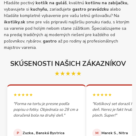
Hľadáte poctivý
kotlík na guláš
, kvalitnú
kotlinu na zabíjačku,
vybavujete si
kuchyňu,
zariaďujete
gastro pravádzku
alebo
hľadáte kompletné vybavenie pre vašu letnú grilovačku? Na
ikotliky.sk
sme pre vás pripravili najširšiu ponuku riadu, s ktorým
sa varenie pod holým nebom stane zážitkom. Špecializujeme sa
na predaj tradičných aj moderných riešení pre každého od
poľovníkov, rybárov,
gastro
až po rodiny aj profesionálnych
majstrov varenia.
SKÚSENOSTI NAŠICH ZÁKAZNÍKOV
★★★★★
★★★★★
★★★★★
"Forma na tortu je presne podľa
"Kotlíkový set dorazil h
popisu o fotky. Objednala so 28 cm a
deň. Nerez je fakt hrubý,
doručená bola na druhý deň."
plech. Super!"
P
Zuzka., Banská Bystrica
M
Marek S., Nitra