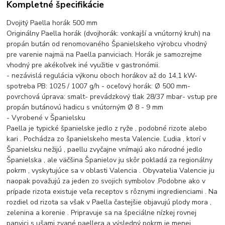
Kompletné špecifikácie
Dvojitý Paella horák 500 mm
Originálny Paella horák (dvojhorák: vonkajší a vnútorný kruh) na
propán bután od renomovaného Španielskeho výrobcu vhodný
pre varenie najmä na Paella panviciach. Horák je samozrejme
vhodný pre akékoľvek iné využitie v gastronómii.
- nezávislá regulácia výkonu oboch horákov až do 14,1 kW-
spotreba PB: 1025 / 1007 g/h - oceľový horák: Ø 500 mm-
povrchová úprava: smalt- prevádzkový tlak 28/37 mbar- vstup pre
propán butánovú hadicu s vnútorným Ø 8 - 9 mm
- Vyrobené v Španielsku
Paella je typické španielske jedlo z ryže , podobné rizote alebo
kari . Pochádza zo španielskeho mesta Valencie. Ľudia , ktorí v
Španielsku nežijú , paellu zvyčajne vnímajú ako národné jedlo
Španielska , ale väčšina Španielov ju skôr pokladá za regionálny
pokrm , vyskytujúce sa v oblasti Valencia . Obyvatelia Valencie ju
naopak považujú za jeden zo svojich symbolov .Podobne ako v
prípade rizota existuje veľa receptov s rôznymi ingredienciami . Na
rozdiel od rizota sa však v Paella častejšie objavujú plody mora ,
zelenina a korenie . Pripravuje sa na špeciálne nízkej rovnej
panvici s ušami zvané paellera a výsledný pokrm je menej