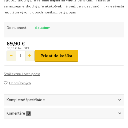
výrobcu vhodný pre varenie najmä na Paella panviciach. Horák je
samozrejme vhodný pre akékoľvek iné využitie v gastronómii. - nezávislá
regulácia výkonu oboch horáko...
celý popis
Dostupnosť
Skladom
69,90 €
56,83 €
bez DPH
Pridať do košíka
Strážiť cenu / dostupnosť
Do obľúbených
Kompletné špecifikácie
Komentáre
0