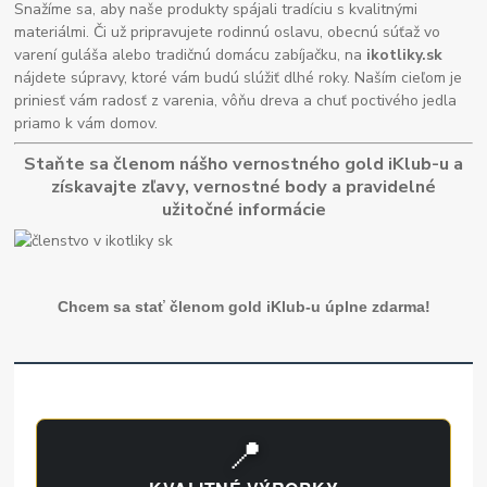
Snažíme sa, aby naše produkty spájali tradíciu s kvalitnými
materiálmi. Či už pripravujete rodinnú oslavu, obecnú súťaž vo
varení guláša alebo tradičnú domácu zabíjačku, na
ikotliky.sk
nájdete súpravy, ktoré vám budú slúžiť dlhé roky. Naším cieľom je
priniesť vám radosť z varenia, vôňu dreva a chuť poctivého jedla
priamo k vám domov.
Staňte sa členom nášho vernostného gold iKlub-u a
získavajte zľavy, vernostné body a pravidelné
užitočné informácie
Chcem sa stať členom gold iKlub-u úplne zdarma!
📍