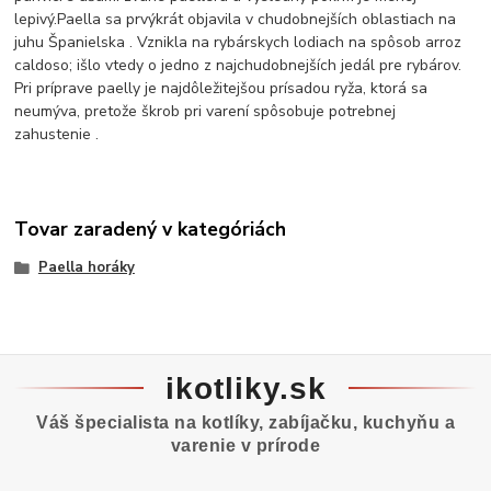
lepivý.Paella sa prvýkrát objavila v chudobnejších oblastiach na
juhu Španielska . Vznikla na rybárskych lodiach na spôsob arroz
caldoso; išlo vtedy o jedno z najchudobnejších jedál pre rybárov.
Pri príprave paelly je najdôležitejšou prísadou ryža, ktorá sa
neumýva, pretože škrob pri varení spôsobuje potrebnej
zahustenie .
Tovar zaradený v kategóriách
Paella horáky
ikotliky.sk
Váš špecialista na kotlíky, zabíjačku, kuchyňu a
varenie v prírode