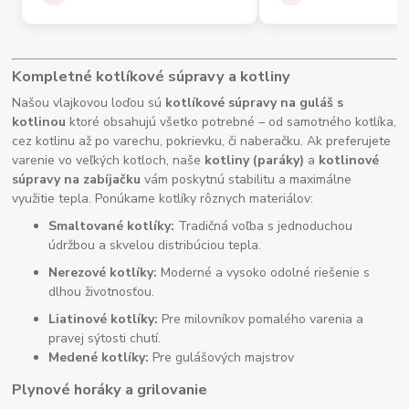
Kompletné kotlíkové súpravy a kotliny
Našou vlajkovou loďou sú
kotlíkové súpravy na guláš s
kotlinou
ktoré obsahujú všetko potrebné – od samotného kotlíka,
cez kotlinu až po varechu, pokrievku, či naberačku. Ak preferujete
varenie vo veľkých kotloch, naše
kotliny (paráky)
a
kotlinové
súpravy na zabíjačku
vám poskytnú stabilitu a maximálne
využitie tepla. Ponúkame kotlíky rôznych materiálov:
Smaltované kotlíky:
Tradičná voľba s jednoduchou
údržbou a skvelou distribúciou tepla.
Nerezové kotlíky:
Moderné a vysoko odolné riešenie s
dlhou životnosťou.
Liatinové kotlíky:
Pre milovníkov pomalého varenia a
pravej sýtosti chutí.
Medené kotlíky:
Pre gulášových majstrov
Plynové horáky a grilovanie