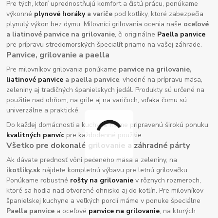
Pre tých, ktorí uprednostňujú komfort a čistú prácu, ponúkame
výkonné
plynové horáky
a variče
pod kotlíky, ktoré zabezpečia
plynulý výkon bez dymu. Milovníci grilovania ocenia naše
oceľové
a liatinové panvice na grilovanie
, či originálne
Paella panvice
pre prípravu stredomorských špecialít priamo na vašej záhrade.
Panvice, grilovanie a paella
Pre milovníkov grilovania ponúkame
panvice na grilovanie,
liatinové panvice
a paella panvice
, vhodné na prípravu mäsa,
zeleniny aj tradičných španielskych jedál. Produkty sú určené na
použitie nad ohňom, na grile aj na varičoch, vďaka čomu sú
univerzálne a praktické.
Do každej domácnosti a kuchyne máme pripravenú širokú ponuku
kvalitných panvíc
pre každodenné použitie.
Všetko pre dokonalé grilovanie a záhradné párty
Ak dávate prednosť vôni pečeného mäsa a zeleniny, na
ikotliky.sk
nájdete kompletnú výbavu pre letnú grilovačku.
Ponúkame robustné
rošty na grilovanie
v rôznych rozmeroch,
ktoré sa hodia nad otvorené ohnisko aj do kotlín. Pre milovníkov
španielskej kuchyne a veľkých porcií máme v ponuke špeciálne
Paella panvice
a oceľové
panvice na grilovanie
, na ktorých