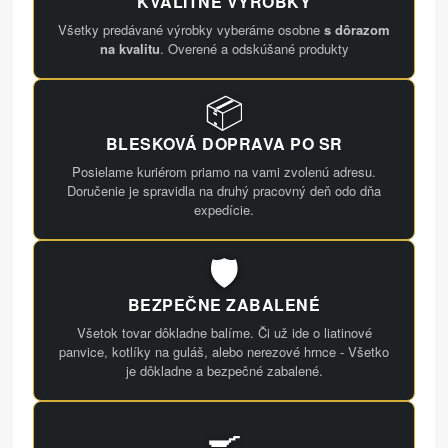
KVALITNÉ VÝROBKY
Všetky predávané výrobky vyberáme osobne
s dôrazom
na kvalitu
. Overené a odskúšané produkty
📦
BLESKOVÁ DOPRAVA PO SR
Posielame kuriérom priamo na vami zvolenú adresu.
Doručenie je spravidla na druhý pracovný deň odo dňa
expedície.
🛡️
BEZPEČNE ZABALENÉ
Všetok tovar dôkladne balíme. Či už ide o liatinové
panvice, kotlíky na guláš, alebo nerezové hrnce - Všetko
je dôkladne a bezpečné zabalené.
🍳