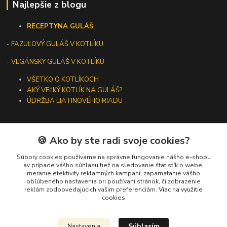
Najlepšie z blogu
RECEPTY
NA GULÁŠ
-
FAZUĽOVÝ GULÁŠ V KOTLÍKU
- VEGÁNSKY GULÁŠ V KOTLÍKU
VŠETKO O KOTLÍKOCH
AKÝ VEĽKÝ KOTLÍK NA GULÁŠ?
ÚDRŽBA LIATINOVÉHO RIADU
🍪 Ako by ste radi svoje cookies?
Kontakty
Súbory cookies používame na správne fungovanie nášho e-shopu
av prípade vášho súhlasu tiež na sledovanie štatistík o webe,
meranie efektivity reklamných kampaní, zapamätanie vášho
+421 919 275 553
obľúbeného nastavenia pri používaní stránok, či zobrazenie
(Po-Pia, 10-13 hod.)
reklám zodpovedajúcich vašim preferenciám.
Viac na využitie
cookies
ikotliky@ikotliky.sk
Súhlasím
Nastavenia