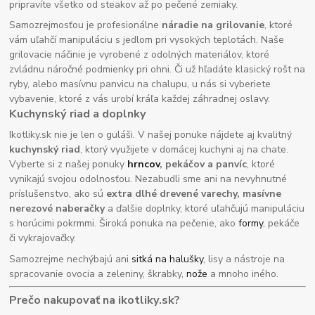
pripravíte všetko od steakov až po pečené zemiaky.
Samozrejmosťou je profesionálne
náradie na grilovanie
, ktoré
vám uľahčí manipuláciu s jedlom pri vysokých teplotách. Naše
grilovacie náčinie je vyrobené z odolných materiálov, ktoré
zvládnu náročné podmienky pri ohni. Či už hľadáte klasický rošt na
ryby, alebo masívnu panvicu na chalupu, u nás si vyberiete
vybavenie, ktoré z vás urobí kráľa každej záhradnej oslavy.
Kuchynský riad a doplnky
Ikotliky.sk nie je len o guláši. V našej ponuke nájdete aj kvalitný
kuchynský riad
, ktorý využijete v domácej kuchyni aj na chate.
Vyberte si z našej ponuky
hrncov
, pekáčov a panvíc
, ktoré
vynikajú svojou odolnosťou. Nezabudli sme ani na nevyhnutné
príslušenstvo, ako sú
extra dlhé drevené varechy, masívne
nerezové naberačky
a ďalšie doplnky, ktoré uľahčujú manipuláciu
s horúcimi pokrmmi. Široká ponuka na pečenie, ako
formy
, pekáče
či vykrajovačky.
Samozrejme nechýbajú ani
sitká na halušky
, lisy a nástroje na
spracovanie ovocia a zeleniny, škrabky,
nože
a mnoho iného.
Prečo nakupovať na ikotliky.sk?