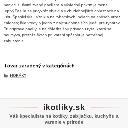
panvici s ušami zvané paellera a výsledný pokrm je menej
lepivý.Paella sa prvýkrát objavila v chudobnejších oblastiach na
juhu Španielska . Vznikla na rybárskych lodiach na spôsob arroz
caldoso; išlo vtedy o jedno z najchudobnejších jedál pre rybárov.
Pri príprave paelly je najdôležitejšou prísadou ryža, ktorá sa
neumýva, pretože škrob pri varení spôsobuje potrebnej
zahustenie .
Tovar zaradený v kategóriách
HORÁKY
ikotliky.sk
Váš špecialista na kotlíky, zabíjačku, kuchyňu a
varenie v prírode