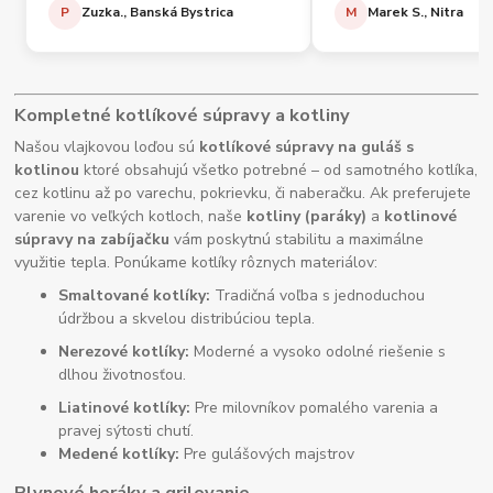
P
Zuzka., Banská Bystrica
M
Marek S., Nitra
Kompletné kotlíkové súpravy a kotliny
Našou vlajkovou loďou sú
kotlíkové súpravy na guláš s
kotlinou
ktoré obsahujú všetko potrebné – od samotného kotlíka,
cez kotlinu až po varechu, pokrievku, či naberačku. Ak preferujete
varenie vo veľkých kotloch, naše
kotliny (paráky)
a
kotlinové
súpravy na zabíjačku
vám poskytnú stabilitu a maximálne
využitie tepla. Ponúkame kotlíky rôznych materiálov:
Smaltované kotlíky:
Tradičná voľba s jednoduchou
údržbou a skvelou distribúciou tepla.
Nerezové kotlíky:
Moderné a vysoko odolné riešenie s
dlhou životnosťou.
Liatinové kotlíky:
Pre milovníkov pomalého varenia a
pravej sýtosti chutí.
Medené kotlíky:
Pre gulášových majstrov
Plynové horáky a grilovanie