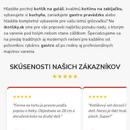
Hľadáte poctivý
kotlík na guláš
, kvalitnú
kotlinu na zabíjačku,
vybavujete si
kuchyňu,
zariaďujete
gastro pravádzku
alebo
hľadáte kompletné vybavenie pre vašu letnú grilovačku? Na
ikotliky.sk
sme pre vás pripravili najširšiu ponuku riadu, s ktorým
sa varenie pod holým nebom stane zážitkom. Špecializujeme sa
na predaj tradičných aj moderných riešení pre každého od
poľovníkov, rybárov,
gastro
až po rodiny aj profesionálnych
majstrov varenia.
SKÚSENOSTI NAŠICH ZÁKAZNÍKOV
★★★★★
★★★★★
★★★★★
"Forma na tortu je presne podľa
"Kotlíkový set dorazil h
popisu o fotky. Objednala so 28 cm a
deň. Nerez je fakt hrubý,
doručená bola na druhý deň."
plech. Super!"