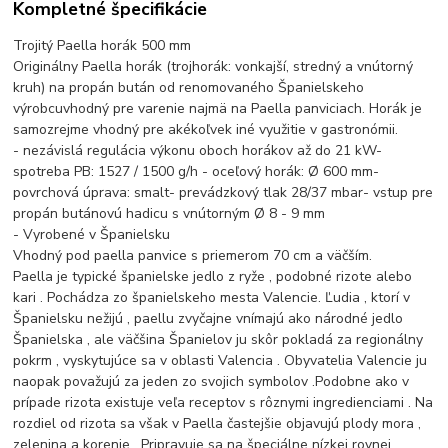
Kompletné špecifikácie
Trojitý Paella horák 500 mm
Originálny Paella horák (trojhorák: vonkajší, stredný a vnútorný
kruh) na propán bután od renomovaného Španielskeho
výrobcuvhodný pre varenie najmä na Paella panviciach. Horák je
samozrejme vhodný pre akékoľvek iné využitie v gastronómii.
- nezávislá regulácia výkonu oboch horákov až do 21 kW-
spotreba PB: 1527 / 1500 g/h - oceľový horák: Ø 600 mm-
povrchová úprava: smalt- prevádzkový tlak 28/37 mbar- vstup pre
propán butánovú hadicu s vnútorným Ø 8 - 9 mm
- Vyrobené v Španielsku
Vhodný pod paella panvice s priemerom 70 cm a väčším.
Paella je typické španielske jedlo z ryže , podobné rizote alebo
kari . Pochádza zo španielskeho mesta Valencie. Ľudia , ktorí v
Španielsku nežijú , paellu zvyčajne vnímajú ako národné jedlo
Španielska , ale väčšina Španielov ju skôr pokladá za regionálny
pokrm , vyskytujúce sa v oblasti Valencia . Obyvatelia Valencie ju
naopak považujú za jeden zo svojich symbolov .Podobne ako v
prípade rizota existuje veľa receptov s rôznymi ingredienciami . Na
rozdiel od rizota sa však v Paella častejšie objavujú plody mora ,
zelenina a korenie . Pripravuje sa na špeciálne nízkej rovnej