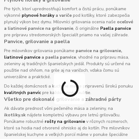
Pre tých, ktorí uprednostňujú komfort a čistú prácu, ponúkame
výkonné
plynové horáky
a variče
pod kotlíky, ktoré zabezpečia
plynulý výkon bez dymu. Milovníci grilovania ocenia naše
oceľové
a liatinové panvice na grilovanie
, či originálne
Paella panvice
pre prípravu stredomorských špecialít priamo na vašej záhrade.
Panvice, grilovanie a paella
Pre milovníkov grilovania ponúkame
panvice na grilovanie,
liatinové panvice
a paella panvice
, vhodné na prípravu mäsa,
zeleniny aj tradičných španielskych jedál. Produkty sú určené na
použitie nad ohňom, na grile aj na varičoch, vďaka čomu sú
univerzálne a praktické.
Do každej domácnosti a kuchyne máme pripravenú širokú ponuku
kvalitných panvíc
pre každodenné použitie.
Všetko pre dokonalé grilovanie a záhradné párty
Ak dávate prednosť vôni pečeného mäsa a zeleniny, na
ikotliky.sk
nájdete kompletnú výbavu pre letnú grilovačku.
Ponúkame robustné
rošty na grilovanie
v rôznych rozmeroch,
ktoré sa hodia nad otvorené ohnisko aj do kotlín. Pre milovníkov
španielskej kuchyne a veľkých porcií máme v ponuke špeciálne