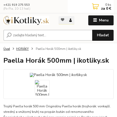
0
ks
+421 919 275 553
za
0 €
(Po-Pia, 10-13 hod.)
Menu
Hľadať
Úvod
HORÁKY
Paella Horák 500mm | ikotliky.sk
Paella Horák 500mm | ikotliky.sk
Trojitý Paella horák 500 mm Originálny Paella horák (trojhorák: vonkajší,
stredný a vnútorný kruh) na propán bután od renomovaného