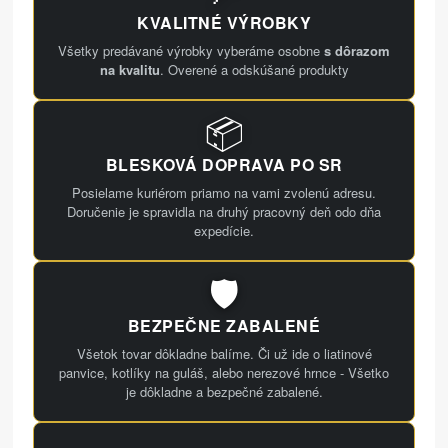
KVALITNÉ VÝROBKY
Všetky predávané výrobky vyberáme osobne
s dôrazom
na kvalitu
. Overené a odskúšané produkty
📦
BLESKOVÁ DOPRAVA PO SR
Posielame kuriérom priamo na vami zvolenú adresu.
Doručenie je spravidla na druhý pracovný deň odo dňa
expedície.
🛡️
BEZPEČNE ZABALENÉ
Všetok tovar dôkladne balíme. Či už ide o liatinové
panvice, kotlíky na guláš, alebo nerezové hrnce - Všetko
je dôkladne a bezpečné zabalené.