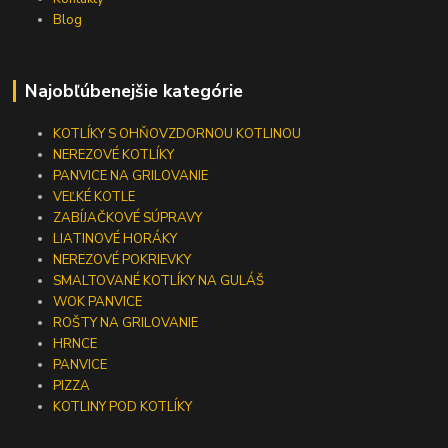
Blog
Najobľúbenejšie kategórie
KOTLÍKY S OHŇOVZDORNOU KOTLINOU
NEREZOVÉ KOTLÍKY
PANVICE NA GRILOVANIE
VEĽKÉ KOTLE
ZABÍJAČKOVÉ SÚPRAVY
LIATINOVÉ HORÁKY
NEREZOVÉ POKRIEVKY
SMALTOVANÉ KOTLÍKY NA GULÁŠ
WOK PANVICE
ROŠTY NA GRILOVANIE
HRNCE
PANVICE
PIZZA
KOTLINY POD KOTLÍKY