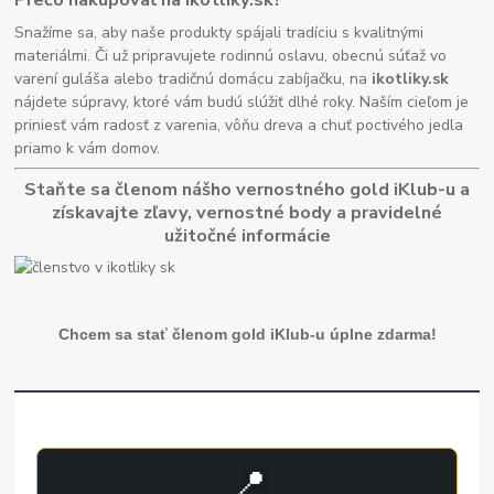
Snažíme sa, aby naše produkty spájali tradíciu s kvalitnými
materiálmi. Či už pripravujete rodinnú oslavu, obecnú súťaž vo
varení guláša alebo tradičnú domácu zabíjačku, na
ikotliky.sk
nájdete súpravy, ktoré vám budú slúžiť dlhé roky. Naším cieľom je
priniesť vám radosť z varenia, vôňu dreva a chuť poctivého jedla
priamo k vám domov.
Staňte sa členom nášho vernostného gold iKlub-u a
získavajte zľavy, vernostné body a pravidelné
užitočné informácie
Chcem sa stať členom gold iKlub-u úplne zdarma!
📍