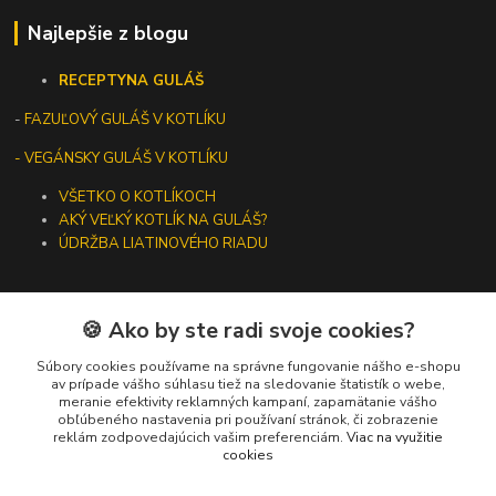
Najlepšie z blogu
RECEPTY
NA GULÁŠ
-
FAZUĽOVÝ GULÁŠ V KOTLÍKU
- VEGÁNSKY GULÁŠ V KOTLÍKU
VŠETKO O KOTLÍKOCH
AKÝ VEĽKÝ KOTLÍK NA GULÁŠ?
ÚDRŽBA LIATINOVÉHO RIADU
🍪 Ako by ste radi svoje cookies?
Kontakty
Súbory cookies používame na správne fungovanie nášho e-shopu
av prípade vášho súhlasu tiež na sledovanie štatistík o webe,
meranie efektivity reklamných kampaní, zapamätanie vášho
+421 919 275 553
obľúbeného nastavenia pri používaní stránok, či zobrazenie
(Po-Pia, 10-13 hod.)
reklám zodpovedajúcich vašim preferenciám.
Viac na využitie
cookies
ikotliky@ikotliky.sk