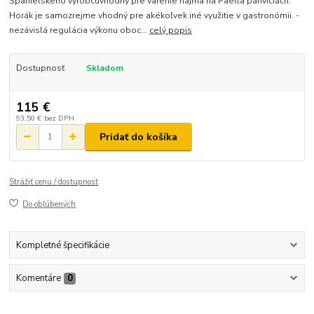
Španielskeho výrobcuvhodný pre varenie najmä na Paella panviciach.
Horák je samozrejme vhodný pre akékoľvek iné využitie v gastronómii. -
nezávislá regulácia výkonu oboc...
celý popis
Dostupnosť
Skladom
115 €
93,50 €
bez DPH
Pridať do košíka
Strážiť cenu / dostupnosť
Do obľúbených
Kompletné špecifikácie
Komentáre
0