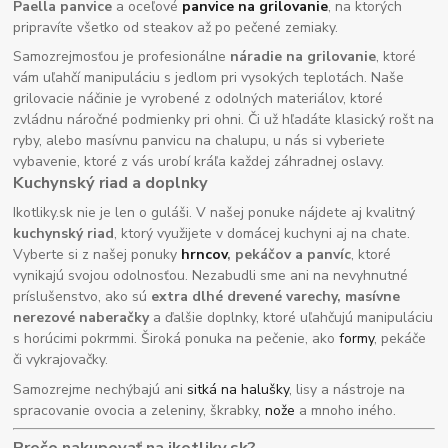
Paella panvice
a oceľové
panvice na grilovanie
, na ktorých
pripravíte všetko od steakov až po pečené zemiaky.
Samozrejmosťou je profesionálne
náradie na grilovanie
, ktoré
vám uľahčí manipuláciu s jedlom pri vysokých teplotách. Naše
grilovacie náčinie je vyrobené z odolných materiálov, ktoré
zvládnu náročné podmienky pri ohni. Či už hľadáte klasický rošt na
ryby, alebo masívnu panvicu na chalupu, u nás si vyberiete
vybavenie, ktoré z vás urobí kráľa každej záhradnej oslavy.
Kuchynský riad a doplnky
Ikotliky.sk nie je len o guláši. V našej ponuke nájdete aj kvalitný
kuchynský riad
, ktorý využijete v domácej kuchyni aj na chate.
Vyberte si z našej ponuky
hrncov
, pekáčov a panvíc
, ktoré
vynikajú svojou odolnosťou. Nezabudli sme ani na nevyhnutné
príslušenstvo, ako sú
extra dlhé drevené varechy, masívne
nerezové naberačky
a ďalšie doplnky, ktoré uľahčujú manipuláciu
s horúcimi pokrmmi. Široká ponuka na pečenie, ako
formy
, pekáče
či vykrajovačky.
Samozrejme nechýbajú ani
sitká na halušky
, lisy a nástroje na
spracovanie ovocia a zeleniny, škrabky,
nože
a mnoho iného.
Prečo nakupovať na ikotliky.sk?