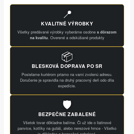
📍
KVALITNÉ VÝROBKY
Všetky predávané výrobky vyberáme osobne
s dôrazom
na kvalitu
. Overené a odskúšané produkty
📦
BLESKOVÁ DOPRAVA PO SR
Posielame kuriérom priamo na vami zvolenú adresu.
Doručenie je spravidla na druhý pracovný deň odo dňa
expedície.
🛡️
BEZPEČNE ZABALENÉ
Všetok tovar dôkladne balíme. Či už ide o liatinové
panvice, kotlíky na guláš, alebo nerezové hrnce - Všetko
je dôkladne a bezpečné zabalené.