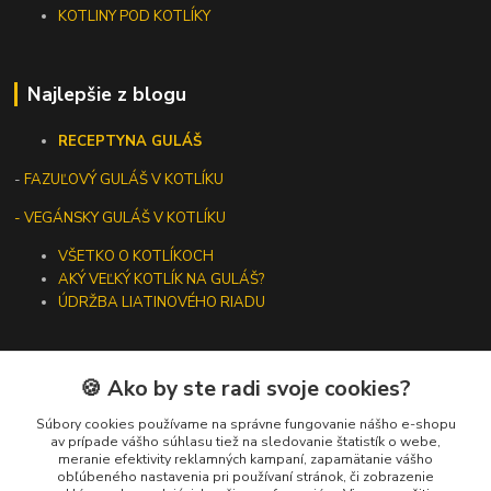
KOTLINY POD KOTLÍKY
Najlepšie z blogu
RECEPTY
NA GULÁŠ
-
FAZUĽOVÝ GULÁŠ V KOTLÍKU
- VEGÁNSKY GULÁŠ V KOTLÍKU
VŠETKO O KOTLÍKOCH
AKÝ VEĽKÝ KOTLÍK NA GULÁŠ?
ÚDRŽBA LIATINOVÉHO RIADU
🍪 Ako by ste radi svoje cookies?
Kontakty
Súbory cookies používame na správne fungovanie nášho e-shopu
av prípade vášho súhlasu tiež na sledovanie štatistík o webe,
meranie efektivity reklamných kampaní, zapamätanie vášho
+421 919 275 553
obľúbeného nastavenia pri používaní stránok, či zobrazenie