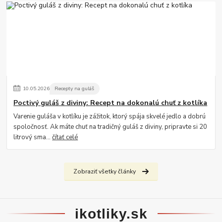
10
.
05
.
2026
Recepty na guláš
Poctivý guláš z diviny: Recept na dokonalú chuť z kotlíka
Varenie guláša v kotlíku je zážitok, ktorý spája skvelé jedlo a dobrú
spoločnosť. Ak máte chuť na tradičný guláš z diviny, pripravte si 20
litrový sma...
čítať celé
Zobraziť všetky články
ikotliky.sk