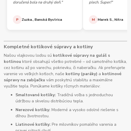
doručená bola na druhý deň."
plech. Super!"
P
Zuzka., Banská Bystrica
M
Marek S., Nitra
Kompletné kotlíkové súpravy a kotliny
Našou vlajkovou loďou sú
kotlíkové súpravy na guláš s
kotlinou
ktoré obsahujú všetko potrebné – od samotného kotlíka,
cez kotlinu až po varechu, pokrievku, či naberačku. Ak preferujete
varenie vo veľkých kotloch, naše
kotliny (paráky)
a
kotlinové
súpravy na zabíjačku
vám poskytnú stabilitu a maximálne
využitie tepla. Ponúkame kotlíky rôznych materiálov:
Smaltované kotlíky:
Tradičná voľba s jednoduchou
údržbou a skvelou distribúciou tepla.
Nerezové kotlíky:
Moderné a vysoko odolné riešenie s
dlhou životnosťou.
Liatinové kotlíky:
Pre milovníkov pomalého varenia a
pravej sýtosti chutí.