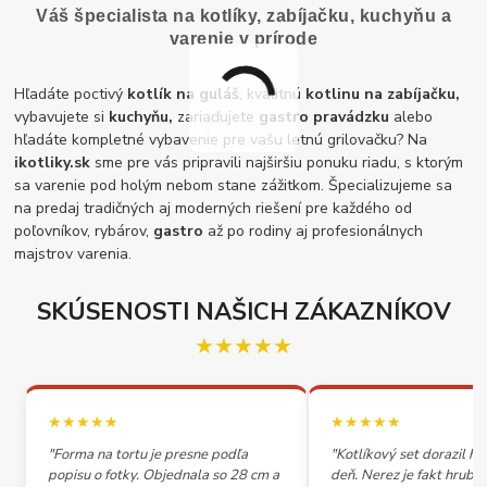
Váš špecialista na kotlíky, zabíjačku, kuchyňu a
varenie v prírode
Hľadáte poctivý
kotlík na guláš
, kvalitnú
kotlinu na zabíjačku,
vybavujete si
kuchyňu,
zariaďujete
gastro pravádzku
alebo
hľadáte kompletné vybavenie pre vašu letnú grilovačku? Na
ikotliky.sk
sme pre vás pripravili najširšiu ponuku riadu, s ktorým
sa varenie pod holým nebom stane zážitkom. Špecializujeme sa
na predaj tradičných aj moderných riešení pre každého od
poľovníkov, rybárov,
gastro
až po rodiny aj profesionálnych
majstrov varenia.
SKÚSENOSTI NAŠICH ZÁKAZNÍKOV
★★★★★
★★★★★
★★★★★
"Forma na tortu je presne podľa
"Kotlíkový set dorazil h
popisu o fotky. Objednala so 28 cm a
deň. Nerez je fakt hrubý,