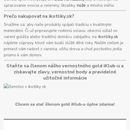
spracovanie ovocia a zeleniny, škrabky,
nože
a mnoho iného.
Prečo nakupovať na ikotliky.sk?
Snažíme sa, aby naše produkty spájali tradíciu s kvalitnými
materiálmi. Či už pripravujete rodinnú oslavu, obecnú súťaž vo
varení guláša alebo tradičnú domácu zabíjačku, na
ikotliky.sk
nájdete súpravy, ktoré vám budú slúžiť dlhé roky. Naším cieľom je
priniesť vám radosť z varenia, vôňu dreva a chuť poctivého jedla
priamo k vám domov.
Staňte sa členom nášho vernostného gold iKlub-u a
získavajte zľavy, vernostné body a pravidelné
užitočné informácie
Chcem sa stať členom gold iKlub-u úplne zdarma!