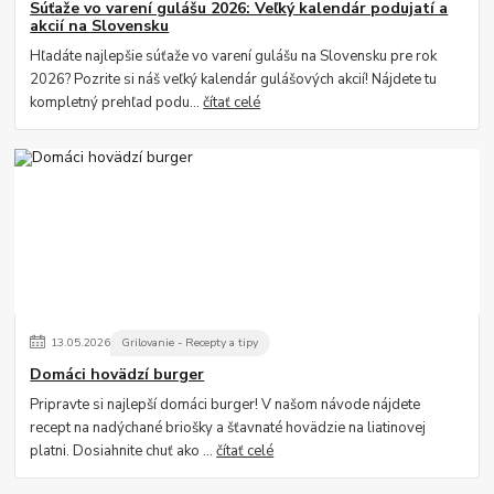
Súťaže vo varení gulášu 2026: Veľký kalendár podujatí a
akcií na Slovensku
Hľadáte najlepšie súťaže vo varení gulášu na Slovensku pre rok
2026? Pozrite si náš veľký kalendár gulášových akcií! Nájdete tu
kompletný prehľad podu...
čítať celé
13
.
05
.
2026
Grilovanie - Recepty a tipy
Domáci hovädzí burger
Pripravte si najlepší domáci burger! V našom návode nájdete
recept na nadýchané briošky a šťavnaté hovädzie na liatinovej
platni. Dosiahnite chuť ako ...
čítať celé