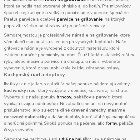
ktoré sa hodia nad otvorené ohnisko aj do kotlín. Pre milovníkov
španielskej kuchyne a veľkých porcií máme v ponuke špeciálne
Paella panvice
a oceľové
panvice na grilovanie
, na ktorých
pripravíte všetko od steakov až po pečené zemiaky.
Samozrejmosťou je profesionálne
náradie na grilovanie
, ktoré
vám uľahčí manipuláciu s jedlom pri vysokých teplotách. Naše
grilovacie náčinie je vyrobené z odolných materiálov, ktoré
zvládnu náročné podmienky pri ohni. Či už hľadáte klasický rošt na
ryby, alebo masívnu panvicu na chalupu, u nás si vyberiete
vybavenie, ktoré z vás urobí kráľa každej záhradnej oslavy.
Kuchynský riad a doplnky
Ikotliky.sk nie je len o guláši. V našej ponuke nájdete aj kvalitný
kuchynský riad
, ktorý využijete v domácej kuchyni aj na chate.
Vyberte si z našej ponuky
hrncov
, pekáčov a panvíc
, ktoré
vynikajú svojou odolnosťou. Nezabudli sme ani na nevyhnutné
príslušenstvo, ako sú
extra dlhé drevené varechy, masívne
nerezové naberačky
a ďalšie doplnky, ktoré uľahčujú manipuláciu
s horúcimi pokrmmi. Široká ponuka na pečenie, ako
formy
, pekáče
či vykrajovačky.
Samozrejme nechýbajú ani
sitká na halušky
, lisy a nástroje na