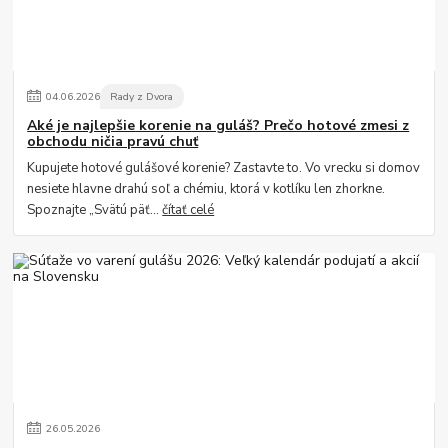
04
.
06
.
2026
Rady z Dvora
Aké je najlepšie korenie na guláš? Prečo hotové zmesi z
obchodu ničia pravú chuť
Kupujete hotové gulášové korenie? Zastavte to. Vo vrecku si domov
nesiete hlavne drahú soľ a chémiu, ktorá v kotlíku len zhorkne.
Spoznajte „Svätú päť...
čítať celé
26
.
05
.
2026