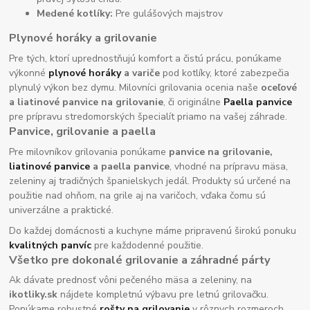
Medené kotlíky:
Pre gulášových majstrov
Plynové horáky a grilovanie
Pre tých, ktorí uprednostňujú komfort a čistú prácu, ponúkame
výkonné
plynové horáky
a variče
pod kotlíky, ktoré zabezpečia
plynulý výkon bez dymu. Milovníci grilovania ocenia naše
oceľové
a liatinové panvice na grilovanie
, či originálne
Paella panvice
pre prípravu stredomorských špecialít priamo na vašej záhrade.
Panvice, grilovanie a paella
Pre milovníkov grilovania ponúkame
panvice na grilovanie,
liatinové panvice
a paella panvice
, vhodné na prípravu mäsa,
zeleniny aj tradičných španielskych jedál. Produkty sú určené na
použitie nad ohňom, na grile aj na varičoch, vďaka čomu sú
univerzálne a praktické.
Do každej domácnosti a kuchyne máme pripravenú širokú ponuku
kvalitných panvíc
pre každodenné použitie.
Všetko pre dokonalé grilovanie a záhradné párty
Ak dávate prednosť vôni pečeného mäsa a zeleniny, na
ikotliky.sk
nájdete kompletnú výbavu pre letnú grilovačku.
Ponúkame robustné
rošty na grilovanie
v rôznych rozmeroch,