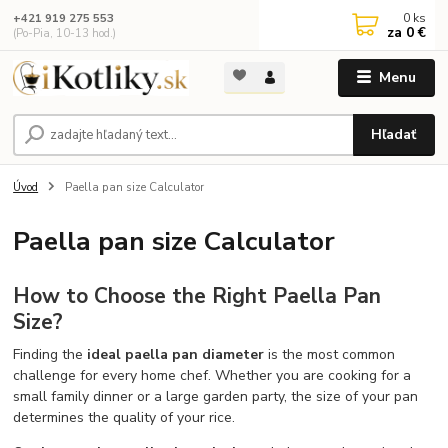
0
ks
+421 919 275 553
za
0 €
(Po-Pia, 10-13 hod.)
Menu
Hľadať
Úvod
Paella pan size Calculator
Paella pan size Calculator
How to Choose the Right Paella Pan
Size?
Finding the
ideal paella pan diameter
is the most common
challenge for every home chef. Whether you are cooking for a
small family dinner or a large garden party, the size of your pan
determines the quality of your rice.