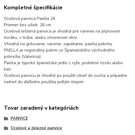
Kompletné špecifikácie
Oceľová panvica Paella 26
Priemer bez ušiek: 26 cm
Oceľová leštená panvica je vhodná pre varenie na plynovom
horáku, v trúbe, alebo otvorenom ohni.
Vhodná na grilovanie, varenie, zapekanie, paella pokrmy.
PAELLA je regionálny pokrm zo Španielského východného
pobrežia (Valencia)
Paella je typické španielske jedlo z ryže, podobné rizotu alebo
kari.
Oceľovú panvicu je vhodné po použiťí utrieť do sucha a prípadne
natrieť do ďaľšieho použitia jedlým olejom
Tovar zaradený v kategóriách
PANVICE
Oceľové a železné panvice