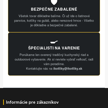
🛡️
BEZPEČNE ZABALENÉ
Všetok tovar dôkladne balíme. Či už ide o liatinové
panvice, kotlíky na guláš, alebo nerezové hrnce - Všetko
je dôkladne a bezpečné zabalené.
🍳
ŠPECIALISTI NA VARENIE
Ponúkame len overený tradičný kuchynský riad a
outdoorové vybavenie. Ak si neviete vybrať veľkosť, radi
vám poradíme.
Kontaktujte nás na
ikotliky@ikotliky.sk
Informácie pre zákazníkov