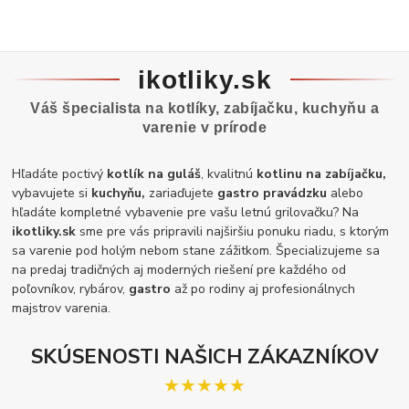
ikotliky.sk
Váš špecialista na kotlíky, zabíjačku, kuchyňu a
varenie v prírode
Hľadáte poctivý
kotlík na guláš
, kvalitnú
kotlinu na zabíjačku,
vybavujete si
kuchyňu,
zariaďujete
gastro pravádzku
alebo
hľadáte kompletné vybavenie pre vašu letnú grilovačku? Na
ikotliky.sk
sme pre vás pripravili najširšiu ponuku riadu, s ktorým
sa varenie pod holým nebom stane zážitkom. Špecializujeme sa
na predaj tradičných aj moderných riešení pre každého od
poľovníkov, rybárov,
gastro
až po rodiny aj profesionálnych
majstrov varenia.
SKÚSENOSTI NAŠICH ZÁKAZNÍKOV
★★★★★