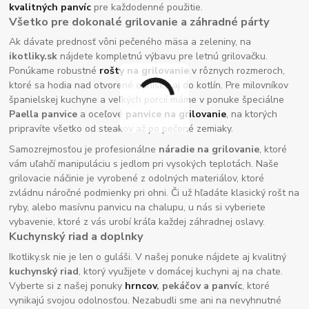
kvalitných panvíc
pre každodenné použitie.
Všetko pre dokonalé grilovanie a záhradné párty
Ak dávate prednosť vôni pečeného mäsa a zeleniny, na
ikotliky.sk
nájdete kompletnú výbavu pre letnú grilovačku.
Ponúkame robustné
rošty na grilovanie
v rôznych rozmeroch,
ktoré sa hodia nad otvorené ohnisko aj do kotlín. Pre milovníkov
španielskej kuchyne a veľkých porcií máme v ponuke špeciálne
Paella panvice
a oceľové
panvice na grilovanie
, na ktorých
pripravíte všetko od steakov až po pečené zemiaky.
Samozrejmosťou je profesionálne
náradie na grilovanie
, ktoré
vám uľahčí manipuláciu s jedlom pri vysokých teplotách. Naše
grilovacie náčinie je vyrobené z odolných materiálov, ktoré
zvládnu náročné podmienky pri ohni. Či už hľadáte klasický rošt na
ryby, alebo masívnu panvicu na chalupu, u nás si vyberiete
vybavenie, ktoré z vás urobí kráľa každej záhradnej oslavy.
Kuchynský riad a doplnky
Ikotliky.sk nie je len o guláši. V našej ponuke nájdete aj kvalitný
kuchynský riad
, ktorý využijete v domácej kuchyni aj na chate.
Vyberte si z našej ponuky
hrncov
, pekáčov a panvíc
, ktoré
vynikajú svojou odolnosťou. Nezabudli sme ani na nevyhnutné