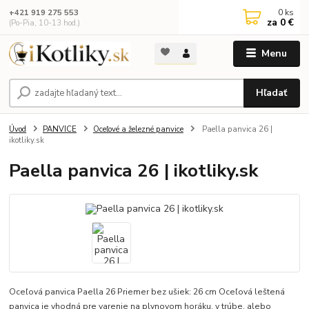
0
ks
+421 919 275 553
za
0 €
(Po-Pia, 10-13 hod.)
Menu
Hľadať
Úvod
PANVICE
Oceľové a železné panvice
Paella panvica 26 |
ikotliky.sk
Paella panvica 26 | ikotliky.sk
Oceľová panvica Paella 26 Priemer bez ušiek: 26 cm Oceľová leštená
panvica je vhodná pre varenie na plynovom horáku, v trúbe, alebo