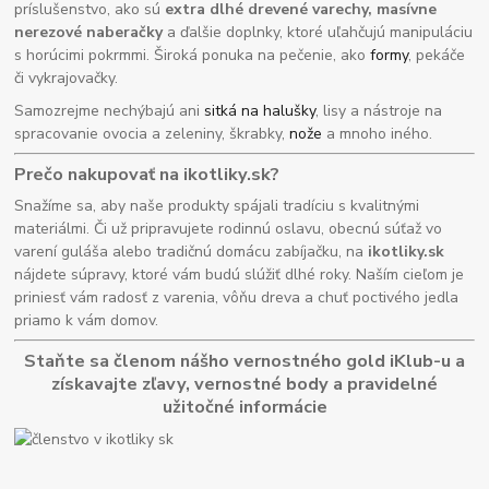
príslušenstvo, ako sú
extra dlhé drevené varechy, masívne
nerezové naberačky
a ďalšie doplnky, ktoré uľahčujú manipuláciu
s horúcimi pokrmmi. Široká ponuka na pečenie, ako
formy
, pekáče
či vykrajovačky.
Samozrejme nechýbajú ani
sitká na halušky
, lisy a nástroje na
spracovanie ovocia a zeleniny, škrabky,
nože
a mnoho iného.
Prečo nakupovať na ikotliky.sk?
Snažíme sa, aby naše produkty spájali tradíciu s kvalitnými
materiálmi. Či už pripravujete rodinnú oslavu, obecnú súťaž vo
varení guláša alebo tradičnú domácu zabíjačku, na
ikotliky.sk
nájdete súpravy, ktoré vám budú slúžiť dlhé roky. Naším cieľom je
priniesť vám radosť z varenia, vôňu dreva a chuť poctivého jedla
priamo k vám domov.
Staňte sa členom nášho vernostného gold iKlub-u a
získavajte zľavy, vernostné body a pravidelné
užitočné informácie