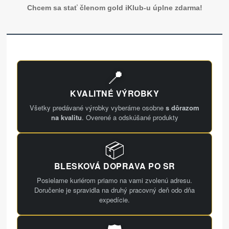
Chcem sa stať členom gold iKlub-u úplne zdarma!
📍
KVALITNÉ VÝROBKY
Všetky predávané výrobky vyberáme osobne
s dôrazom
na kvalitu
. Overené a odskúšané produkty
📦
BLESKOVÁ DOPRAVA PO SR
Posielame kuriérom priamo na vami zvolenú adresu.
Doručenie je spravidla na druhý pracovný deň odo dňa
expedície.