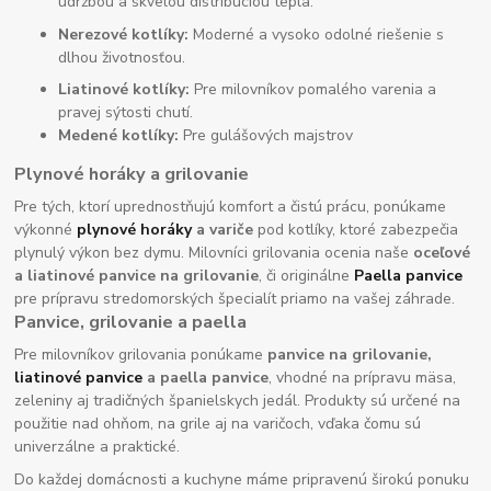
údržbou a skvelou distribúciou tepla.
Nerezové kotlíky:
Moderné a vysoko odolné riešenie s
dlhou životnosťou.
Liatinové kotlíky:
Pre milovníkov pomalého varenia a
pravej sýtosti chutí.
Medené kotlíky:
Pre gulášových majstrov
Plynové horáky a grilovanie
Pre tých, ktorí uprednostňujú komfort a čistú prácu, ponúkame
výkonné
plynové horáky
a variče
pod kotlíky, ktoré zabezpečia
plynulý výkon bez dymu. Milovníci grilovania ocenia naše
oceľové
a liatinové panvice na grilovanie
, či originálne
Paella panvice
pre prípravu stredomorských špecialít priamo na vašej záhrade.
Panvice, grilovanie a paella
Pre milovníkov grilovania ponúkame
panvice na grilovanie,
liatinové panvice
a paella panvice
, vhodné na prípravu mäsa,
zeleniny aj tradičných španielskych jedál. Produkty sú určené na
použitie nad ohňom, na grile aj na varičoch, vďaka čomu sú
univerzálne a praktické.
Do každej domácnosti a kuchyne máme pripravenú širokú ponuku