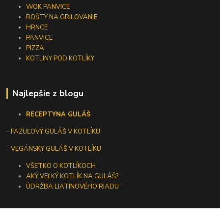
WOK PANVICE
ROŠTY NA GRILOVANIE
HRNCE
PANVICE
PIZZA
KOTLINY POD KOTLÍKY
Najlepšie z blogu
RECEPTY
NA GULÁŠ
-
FAZUĽOVÝ GULÁŠ V KOTLÍKU
- VEGÁNSKY GULÁŠ V KOTLÍKU
VŠETKO O KOTLÍKOCH
AKÝ VEĽKÝ KOTLÍK NA GULÁŠ?
ÚDRŽBA LIATINOVÉHO RIADU