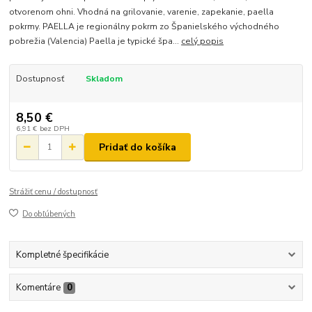
otvorenom ohni. Vhodná na grilovanie, varenie, zapekanie, paella
pokrmy. PAELLA je regionálny pokrm zo Španielského východného
pobrežia (Valencia) Paella je typické špa...
celý popis
Dostupnosť
Skladom
8,50 €
6,91 €
bez DPH
Pridať do košíka
Strážiť cenu / dostupnosť
Do obľúbených
Kompletné špecifikácie
Komentáre
0