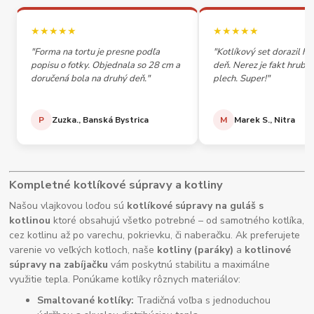
★★★★★
★★★★★
"Forma na tortu je presne podľa
"Kotlíkový set dorazil h
popisu o fotky. Objednala so 28 cm a
deň. Nerez je fakt hrubý,
doručená bola na druhý deň."
plech. Super!"
P
Zuzka., Banská Bystrica
M
Marek S., Nitra
Kompletné kotlíkové súpravy a kotliny
Našou vlajkovou loďou sú
kotlíkové súpravy na guláš s
kotlinou
ktoré obsahujú všetko potrebné – od samotného kotlíka,
cez kotlinu až po varechu, pokrievku, či naberačku. Ak preferujete
varenie vo veľkých kotloch, naše
kotliny (paráky)
a
kotlinové
súpravy na zabíjačku
vám poskytnú stabilitu a maximálne
využitie tepla. Ponúkame kotlíky rôznych materiálov:
Smaltované kotlíky:
Tradičná voľba s jednoduchou