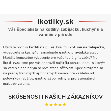
ikotliky.sk
Váš špecialista na kotlíky, zabíjačku, kuchyňu a
varenie v prírode
Hľadáte poctivý
kotlík na guláš
, kvalitnú
kotlinu na zabíjačku,
vybavujete si
kuchyňu,
zariaďujete
gastro pravádzku
alebo
hľadáte kompletné vybavenie pre vašu letnú grilovačku? Na
ikotliky.sk
sme pre vás pripravili najširšiu ponuku riadu, s ktorým
sa varenie pod holým nebom stane zážitkom. Špecializujeme sa
na predaj tradičných aj moderných riešení pre každého od
poľovníkov, rybárov,
gastro
až po rodiny aj profesionálnych
majstrov varenia.
SKÚSENOSTI NAŠICH ZÁKAZNÍKOV
★★★★★