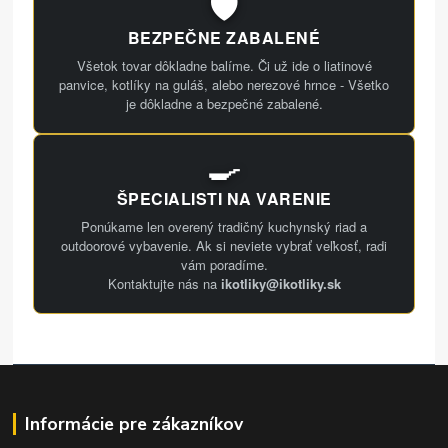
🛡️
BEZPEČNE ZABALENÉ
Všetok tovar dôkladne balíme. Či už ide o liatinové
panvice, kotlíky na guláš, alebo nerezové hrnce - Všetko
je dôkladne a bezpečné zabalené.
🍳
ŠPECIALISTI NA VARENIE
Ponúkame len overený tradičný kuchynský riad a
outdoorové vybavenie. Ak si neviete vybrať veľkosť, radi
vám poradíme.
Kontaktujte nás na
ikotliky@ikotliky.sk
Informácie pre zákazníkov