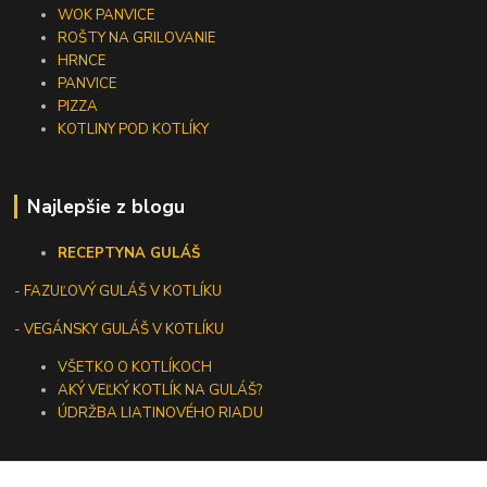
WOK PANVICE
ROŠTY NA GRILOVANIE
HRNCE
PANVICE
PIZZA
KOTLINY POD KOTLÍKY
Najlepšie z blogu
RECEPTY
NA GULÁŠ
-
FAZUĽOVÝ GULÁŠ V KOTLÍKU
- VEGÁNSKY GULÁŠ V KOTLÍKU
VŠETKO O KOTLÍKOCH
AKÝ VEĽKÝ KOTLÍK NA GULÁŠ?
ÚDRŽBA LIATINOVÉHO RIADU