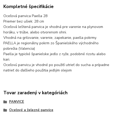
Kompletné špecifikácie
Oceľová panvica Paella 28
Priemer bez ušiek: 28 cm
Oceľová leštená panvica je vhodná pre varenie na plynovom
horáku, v trúbe, alebo otvorenom ohni.
Vhodná na grilovanie, varenie, zapekanie, paella pokrmy.
PAELLA je regionálny pokrm zo Španielského východného
pobrežia (Valencia)
Paella je typické španielske jedlo z ryže, podobné rizotu alebo
kari.
Oceľovú panvicu je vhodné po použiťí utrieť do sucha a prípadne
natrieť do ďaľšieho použitia jedlým olejom
Tovar zaradený v kategóriách
PANVICE
Oceľové a železné panvice