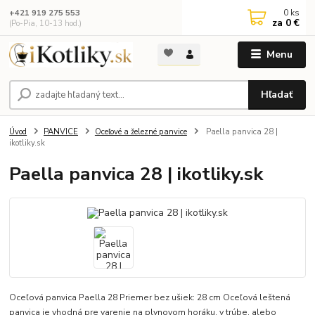
0
ks
+421 919 275 553
za
0 €
(Po-Pia, 10-13 hod.)
Menu
Hľadať
Úvod
PANVICE
Oceľové a železné panvice
Paella panvica 28 |
ikotliky.sk
Paella panvica 28 | ikotliky.sk
Oceľová panvica Paella 28 Priemer bez ušiek: 28 cm Oceľová leštená
panvica je vhodná pre varenie na plynovom horáku, v trúbe, alebo