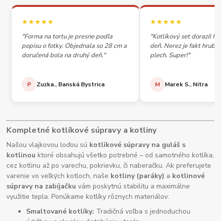
★★★★★
★★★★★
"Forma na tortu je presne podľa
"Kotlíkový set dorazil h
popisu o fotky. Objednala so 28 cm a
deň. Nerez je fakt hrubý,
doručená bola na druhý deň."
plech. Super!"
P
Zuzka., Banská Bystrica
M
Marek S., Nitra
Kompletné kotlíkové súpravy a kotliny
Našou vlajkovou loďou sú
kotlíkové súpravy na guláš s
kotlinou
ktoré obsahujú všetko potrebné – od samotného kotlíka,
cez kotlinu až po varechu, pokrievku, či naberačku. Ak preferujete
varenie vo veľkých kotloch, naše
kotliny (paráky)
a
kotlinové
súpravy na zabíjačku
vám poskytnú stabilitu a maximálne
využitie tepla. Ponúkame kotlíky rôznych materiálov:
Smaltované kotlíky:
Tradičná voľba s jednoduchou