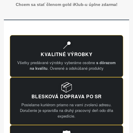
Chcem sa stať členom gold iKlub-u úplne zdarma!
📍
KVALITNÉ VÝROBKY
Všetky predávané výrobky vyberáme osobne
s dôrazom
na kvalitu
. Overené a odskúšané produkty
📦
BLESKOVÁ DOPRAVA PO SR
Posielame kuriérom priamo na vami zvolenú adresu.
Doručenie je spravidla na druhý pracovný deň odo dňa
expedície.