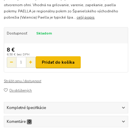
otvorenom ohni. Vhodná na grilovanie, varenie, zapekanie, paella
pokrmy. PAELLA je regionálny pokrm zo Španielského východného
pobrežia (Valencia) Paella je typické špa...
celý popis
Dostupnosť
Skladom
8 €
6,50 €
bez DPH
Pridať do košíka
Strážiť cenu / dostupnosť
Do obľúbených
Kompletné špecifikácie
Komentáre
0