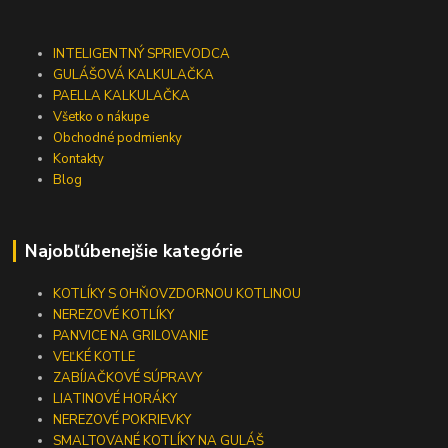
INTELIGENTNÝ SPRIEVODCA
GULÁŠOVÁ KALKULAČKA
PAELLA KALKULAČKA
Všetko o nákupe
Obchodné podmienky
Kontakty
Blog
Najobľúbenejšie kategórie
KOTLÍKY S OHŇOVZDORNOU KOTLINOU
NEREZOVÉ KOTLÍKY
PANVICE NA GRILOVANIE
VEĽKÉ KOTLE
ZABÍJAČKOVÉ SÚPRAVY
LIATINOVÉ HORÁKY
NEREZOVÉ POKRIEVKY
SMALTOVANÉ KOTLÍKY NA GULÁŠ