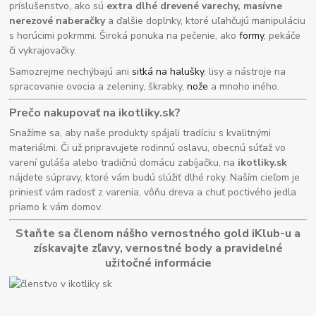
príslušenstvo, ako sú
extra dlhé drevené varechy, masívne
nerezové naberačky
a ďalšie doplnky, ktoré uľahčujú manipuláciu
s horúcimi pokrmmi. Široká ponuka na pečenie, ako
formy
, pekáče
či vykrajovačky.
Samozrejme nechýbajú ani
sitká na halušky
, lisy a nástroje na
spracovanie ovocia a zeleniny, škrabky,
nože
a mnoho iného.
Prečo nakupovať na ikotliky.sk?
Snažíme sa, aby naše produkty spájali tradíciu s kvalitnými
materiálmi. Či už pripravujete rodinnú oslavu, obecnú súťaž vo
varení guláša alebo tradičnú domácu zabíjačku, na
ikotliky.sk
nájdete súpravy, ktoré vám budú slúžiť dlhé roky. Naším cieľom je
priniesť vám radosť z varenia, vôňu dreva a chuť poctivého jedla
priamo k vám domov.
Staňte sa členom nášho vernostného gold iKlub-u a
získavajte zľavy, vernostné body a pravidelné
užitočné informácie