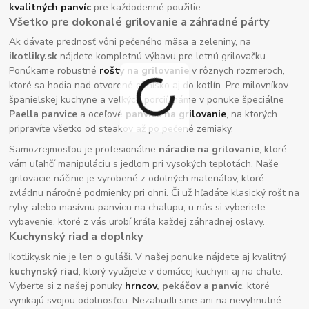
kvalitných panvíc
pre každodenné použitie.
Všetko pre dokonalé grilovanie a záhradné párty
Ak dávate prednosť vôni pečeného mäsa a zeleniny, na
ikotliky.sk
nájdete kompletnú výbavu pre letnú grilovačku.
Ponúkame robustné
rošty na grilovanie
v rôznych rozmeroch,
ktoré sa hodia nad otvorené ohnisko aj do kotlín. Pre milovníkov
španielskej kuchyne a veľkých porcií máme v ponuke špeciálne
Paella panvice
a oceľové
panvice na grilovanie
, na ktorých
pripravíte všetko od steakov až po pečené zemiaky.
Samozrejmosťou je profesionálne
náradie na grilovanie
, ktoré
vám uľahčí manipuláciu s jedlom pri vysokých teplotách. Naše
grilovacie náčinie je vyrobené z odolných materiálov, ktoré
zvládnu náročné podmienky pri ohni. Či už hľadáte klasický rošt na
ryby, alebo masívnu panvicu na chalupu, u nás si vyberiete
vybavenie, ktoré z vás urobí kráľa každej záhradnej oslavy.
Kuchynský riad a doplnky
Ikotliky.sk nie je len o guláši. V našej ponuke nájdete aj kvalitný
kuchynský riad
, ktorý využijete v domácej kuchyni aj na chate.
Vyberte si z našej ponuky
hrncov
, pekáčov a panvíc
, ktoré
vynikajú svojou odolnosťou. Nezabudli sme ani na nevyhnutné