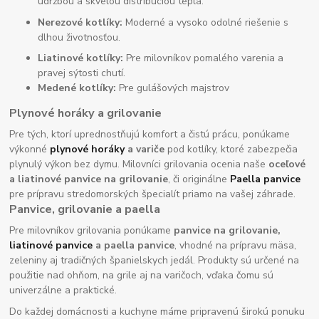
údržbou a skvelou distribúciou tepla.
Nerezové kotlíky:
Moderné a vysoko odolné riešenie s
dlhou životnosťou.
Liatinové kotlíky:
Pre milovníkov pomalého varenia a
pravej sýtosti chutí.
Medené kotlíky:
Pre gulášových majstrov
Plynové horáky a grilovanie
Pre tých, ktorí uprednostňujú komfort a čistú prácu, ponúkame
výkonné
plynové horáky
a variče
pod kotlíky, ktoré zabezpečia
plynulý výkon bez dymu. Milovníci grilovania ocenia naše
oceľové
a liatinové panvice na grilovanie
, či originálne
Paella panvice
pre prípravu stredomorských špecialít priamo na vašej záhrade.
Panvice, grilovanie a paella
Pre milovníkov grilovania ponúkame
panvice na grilovanie,
liatinové panvice
a paella panvice
, vhodné na prípravu mäsa,
zeleniny aj tradičných španielskych jedál. Produkty sú určené na
použitie nad ohňom, na grile aj na varičoch, vďaka čomu sú
univerzálne a praktické.
Do každej domácnosti a kuchyne máme pripravenú širokú ponuku