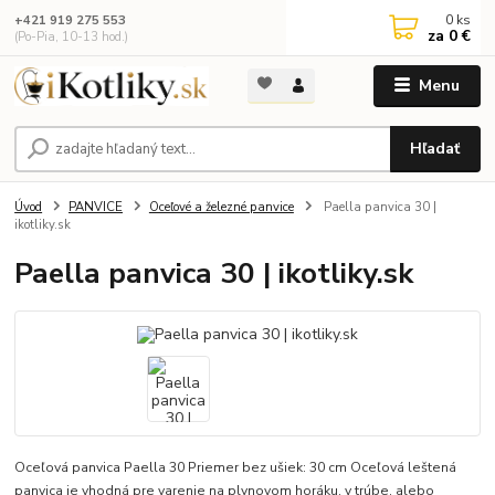
0
ks
+421 919 275 553
za
0 €
(Po-Pia, 10-13 hod.)
Menu
Hľadať
Úvod
PANVICE
Oceľové a železné panvice
Paella panvica 30 |
ikotliky.sk
Paella panvica 30 | ikotliky.sk
Oceľová panvica Paella 30 Priemer bez ušiek: 30 cm Oceľová leštená
panvica je vhodná pre varenie na plynovom horáku, v trúbe, alebo