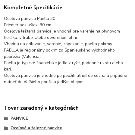
Kompletné špecifikácie
Oceľová panvica Paella 30
Priemer bez ušiek: 30 cm
Oceľová leštená panvica je vhodná pre varenie na plynovom
horáku, v trúbe, alebo otvorenom ohni.
Vhodná na grilovanie, varenie, zapekanie, paella pokrmy.
PAELLA je regionálny pokrm zo Španielského východného
pobrežia (Valencia)
Paella je typické španielske jedlo z ryže, podobné rizotu alebo
kari.
Oceľovú panvicu je vhodné po použiťí utrieť do sucha a prípadne
natrieť do ďaľšieho použitia jedlým olejom
Tovar zaradený v kategóriách
PANVICE
Oceľové a železné panvice