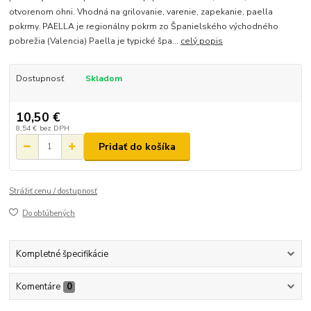
otvorenom ohni. Vhodná na grilovanie, varenie, zapekanie, paella
pokrmy. PAELLA je regionálny pokrm zo Španielského východného
pobrežia (Valencia) Paella je typické špa...
celý popis
Dostupnosť
Skladom
10,50 €
8,54 €
bez DPH
Pridať do košíka
Strážiť cenu / dostupnosť
Do obľúbených
Kompletné špecifikácie
Komentáre
0