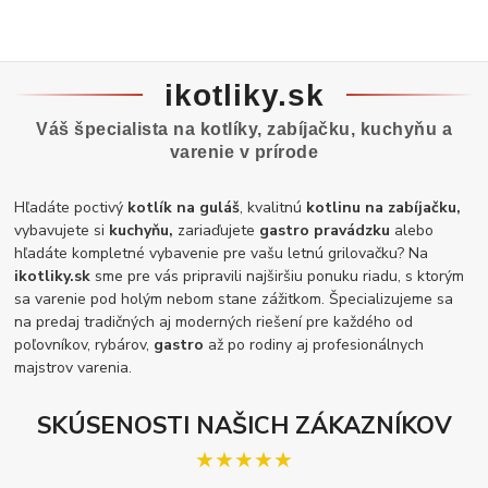
ikotliky.sk
Váš špecialista na kotlíky, zabíjačku, kuchyňu a
varenie v prírode
Hľadáte poctivý
kotlík na guláš
, kvalitnú
kotlinu na zabíjačku,
vybavujete si
kuchyňu,
zariaďujete
gastro pravádzku
alebo
hľadáte kompletné vybavenie pre vašu letnú grilovačku? Na
ikotliky.sk
sme pre vás pripravili najširšiu ponuku riadu, s ktorým
sa varenie pod holým nebom stane zážitkom. Špecializujeme sa
na predaj tradičných aj moderných riešení pre každého od
poľovníkov, rybárov,
gastro
až po rodiny aj profesionálnych
majstrov varenia.
SKÚSENOSTI NAŠICH ZÁKAZNÍKOV
★★★★★