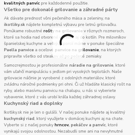
kvalitných panvíc
pre každodenné použitie.
Všetko pre dokonalé grilovanie a záhradné párty
Ak dávate prednosť vôni pečeného mäsa a zeleniny, na
ikotliky.sk
nájdete kompletnú výbavu pre letnú grilovačku.
Ponúkame robustné
rošty na grilovanie
v rôznych rozmeroch,
ktoré sa hodia nad otvorené ohnisko aj do kotlín. Pre milovníkov
španielskej kuchyne a veľkých porcií máme v ponuke špeciálne
Paella panvice
a oceľové
panvice na grilovanie
, na ktorých
pripravíte všetko od steakov až po pečené zemiaky.
Samozrejmosťou je profesionálne
náradie na grilovanie
, ktoré
vám uľahčí manipuláciu s jedlom pri vysokých teplotách. Naše
grilovacie náčinie je vyrobené z odolných materiálov, ktoré
zvládnu náročné podmienky pri ohni. Či už hľadáte klasický rošt na
ryby, alebo masívnu panvicu na chalupu, u nás si vyberiete
vybavenie, ktoré z vás urobí kráľa každej záhradnej oslavy.
Kuchynský riad a doplnky
Ikotliky.sk nie je len o guláši. V našej ponuke nájdete aj kvalitný
kuchynský riad
, ktorý využijete v domácej kuchyni aj na chate.
Vyberte si z našej ponuky
hrncov
, pekáčov a panvíc
, ktoré
vynikajú svojou odolnosťou. Nezabudli sme ani na nevyhnutné