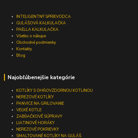
INTELIGENTNÝ SPRIEVODCA
GULÁŠOVÁ KALKULAČKA
PAELLA KALKULAČKA
Všetko o nákupe
Obchodné podmienky
Kontakty
Blog
Najobľúbenejšie kategórie
KOTLÍKY S OHŇOVZDORNOU KOTLINOU
NEREZOVÉ KOTLÍKY
PANVICE NA GRILOVANIE
VEĽKÉ KOTLE
ZABÍJAČKOVÉ SÚPRAVY
LIATINOVÉ HORÁKY
NEREZOVÉ POKRIEVKY
SMALTOVANÉ KOTLÍKY NA GULÁŠ