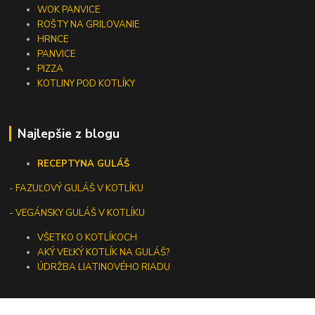
WOK PANVICE
ROŠTY NA GRILOVANIE
HRNCE
PANVICE
PIZZA
KOTLINY POD KOTLÍKY
Najlepšie z blogu
RECEPTY
NA GULÁŠ
-
FAZUĽOVÝ GULÁŠ V KOTLÍKU
- VEGÁNSKY GULÁŠ V KOTLÍKU
VŠETKO O KOTLÍKOCH
AKÝ VEĽKÝ KOTLÍK NA GULÁŠ?
ÚDRŽBA LIATINOVÉHO RIADU