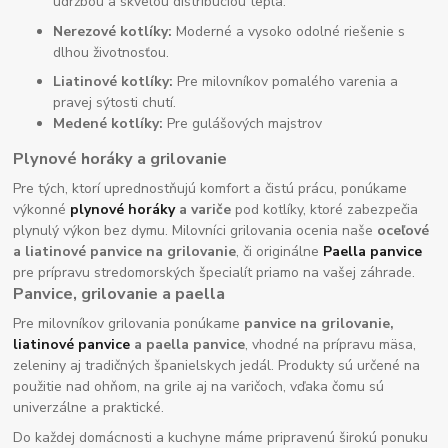
údržbou a skvelou distribúciou tepla.
Nerezové kotlíky:
Moderné a vysoko odolné riešenie s
dlhou životnosťou.
Liatinové kotlíky:
Pre milovníkov pomalého varenia a
pravej sýtosti chutí.
Medené kotlíky:
Pre gulášových majstrov
Plynové horáky a grilovanie
Pre tých, ktorí uprednostňujú komfort a čistú prácu, ponúkame
výkonné
plynové horáky
a variče
pod kotlíky, ktoré zabezpečia
plynulý výkon bez dymu. Milovníci grilovania ocenia naše
oceľové
a liatinové panvice na grilovanie
, či originálne
Paella panvice
pre prípravu stredomorských špecialít priamo na vašej záhrade.
Panvice, grilovanie a paella
Pre milovníkov grilovania ponúkame
panvice na grilovanie,
liatinové panvice
a paella panvice
, vhodné na prípravu mäsa,
zeleniny aj tradičných španielskych jedál. Produkty sú určené na
použitie nad ohňom, na grile aj na varičoch, vďaka čomu sú
univerzálne a praktické.
Do každej domácnosti a kuchyne máme pripravenú širokú ponuku