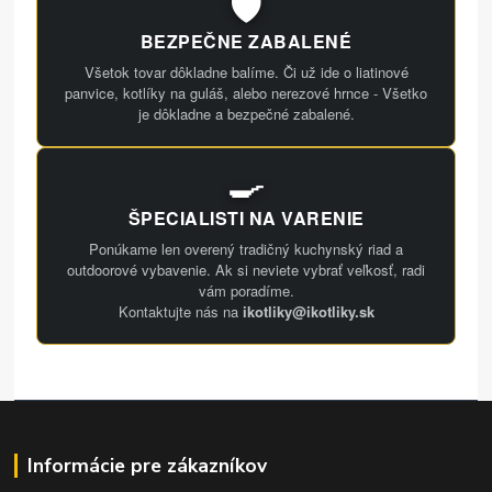
🛡️
BEZPEČNE ZABALENÉ
Všetok tovar dôkladne balíme. Či už ide o liatinové
panvice, kotlíky na guláš, alebo nerezové hrnce - Všetko
je dôkladne a bezpečné zabalené.
🍳
ŠPECIALISTI NA VARENIE
Ponúkame len overený tradičný kuchynský riad a
outdoorové vybavenie. Ak si neviete vybrať veľkosť, radi
vám poradíme.
Kontaktujte nás na
ikotliky@ikotliky.sk
Informácie pre zákazníkov