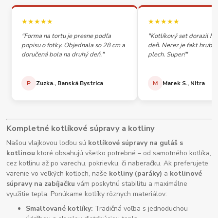
★★★★★
★★★★★
"Forma na tortu je presne podľa
"Kotlíkový set dorazil h
popisu o fotky. Objednala so 28 cm a
deň. Nerez je fakt hrubý,
doručená bola na druhý deň."
plech. Super!"
P
Zuzka., Banská Bystrica
M
Marek S., Nitra
Kompletné kotlíkové súpravy a kotliny
Našou vlajkovou loďou sú
kotlíkové súpravy na guláš s
kotlinou
ktoré obsahujú všetko potrebné – od samotného kotlíka,
cez kotlinu až po varechu, pokrievku, či naberačku. Ak preferujete
varenie vo veľkých kotloch, naše
kotliny (paráky)
a
kotlinové
súpravy na zabíjačku
vám poskytnú stabilitu a maximálne
využitie tepla. Ponúkame kotlíky rôznych materiálov:
Smaltované kotlíky:
Tradičná voľba s jednoduchou