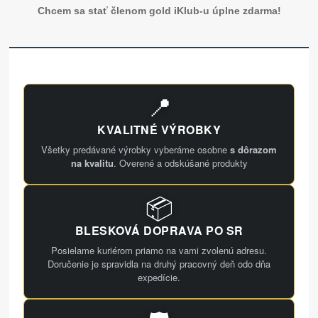
Chcem sa stať členom gold iKlub-u úplne zdarma!
📍
KVALITNÉ VÝROBKY
Všetky predávané výrobky vyberáme osobne
s dôrazom
na kvalitu
. Overené a odskúšané produkty
📦
BLESKOVÁ DOPRAVA PO SR
Posielame kuriérom priamo na vami zvolenú adresu.
Doručenie je spravidla na druhý pracovný deň odo dňa
expedície.