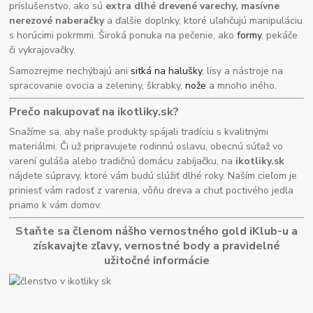
príslušenstvo, ako sú
extra dlhé drevené varechy, masívne
nerezové naberačky
a ďalšie doplnky, ktoré uľahčujú manipuláciu
s horúcimi pokrmmi. Široká ponuka na pečenie, ako
formy
, pekáče
či vykrajovačky.
Samozrejme nechýbajú ani
sitká na halušky
, lisy a nástroje na
spracovanie ovocia a zeleniny, škrabky,
nože
a mnoho iného.
Prečo nakupovať na ikotliky.sk?
Snažíme sa, aby naše produkty spájali tradíciu s kvalitnými
materiálmi. Či už pripravujete rodinnú oslavu, obecnú súťaž vo
varení guláša alebo tradičnú domácu zabíjačku, na
ikotliky.sk
nájdete súpravy, ktoré vám budú slúžiť dlhé roky. Naším cieľom je
priniesť vám radosť z varenia, vôňu dreva a chuť poctivého jedla
priamo k vám domov.
Staňte sa členom nášho vernostného gold iKlub-u a
získavajte zľavy, vernostné body a pravidelné
užitočné informácie