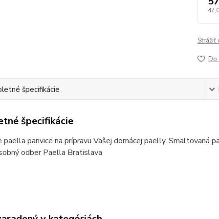
57
47,
Strážiť
Do 
etné špecifikácie
tné špecifikácie
e paella panvice na prípravu Vašej domácej paelly. Smaltovaná p
sobný odber Paella Bratislava
zaradený v kategóriách