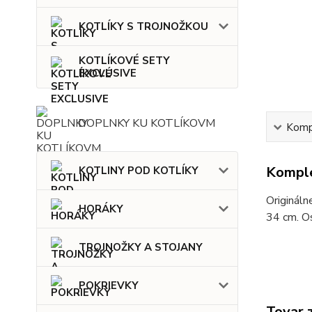
KOTLÍKY S TROJNOŽKOU
KOTLÍKOVÉ SETY
EXCLUSIVE
DOPLNKY KU KOTLÍKOVM
Kompl
Komple
KOTLINY POD KOTLÍKY
Origináln
HORÁKY
34 cm. O
TROJNOŽKY A STOJANY
POKRIEVKY
Tovar 