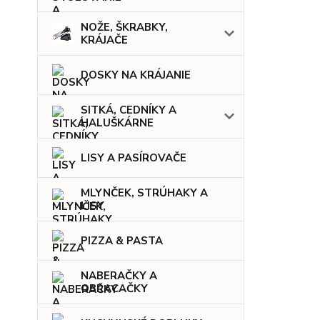
NOŽE, ŠKRABKY,
KRÁJAČE
DOSKY NA KRÁJANIE
SITKÁ, CEDNÍKY A
HALUŠKÁRNE
LISY A PASÍROVAČE
MLYNČEK, STRÚHAKY A
LISY
PIZZA & PASTA
NABERAČKY A
OBRACAČKY