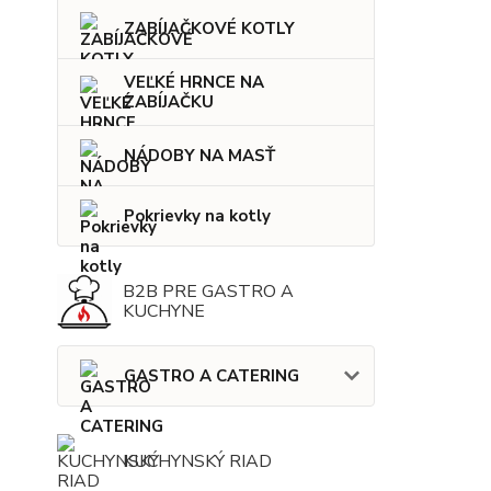
ZABÍJAČKOVÉ KOTLY
VEĽKÉ HRNCE NA
ZABÍJAČKU
NÁDOBY NA MASŤ
Pokrievky na kotly
B2B PRE GASTRO A
KUCHYNE
GASTRO A CATERING
KUCHYNSKÝ RIAD