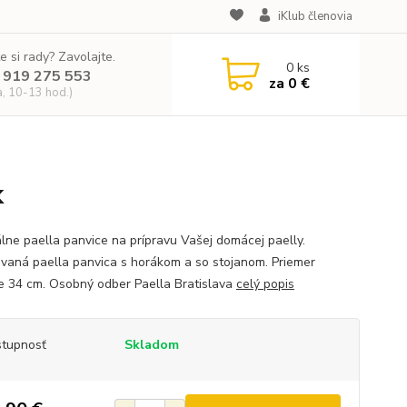
iKlub členovia
e si rady? Zavolajte.
0
ks
 919 275 553
za
0 €
a, 10-13 hod.)
k
álne paella panvice na prípravu Vašej domácej paelly.
vaná paella panvica s horákom a so stojanom. Priemer
e 34 cm. Osobný odber Paella Bratislava
celý popis
tupnosť
Skladom