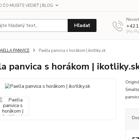
 ČO MUSÍTE VEDIEŤ | BLOG
Neviet
Hľadať
+421
(Po-Pi
PAELLA PANVICE
Paella panvica s horákom | ikotliky.sk
la panvica s horákom | ikotliky.s
Origin
Smalto
panvic
Dos