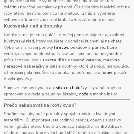
grilovacie náčinie je vyrobené z odolných materiálov, ktoré
zvládnu náročné podmienky pri ohni. Či už hľadáte klasický rošt na
ryby, alebo masívnu panvicu na chalupu, u nás si vyberiete
vybavenie, ktoré z vás urobí kráľa každej záhradnej oslavy.
Kuchynský riad a doplnky
Ikotliky.sk nie je len o guláši. V našej ponuke nájdete aj kvalitný
kuchynský riad
, ktorý využijete v domácej kuchyni aj na chate.
Vyberte si z našej ponuky
hrncov
, pekáčov a panvíc
, ktoré
vynikajú svojou odolnosťou. Nezabudli sme ani na nevyhnutné
príslušenstvo, ako sú
extra dlhé drevené varechy, masívne
nerezové naberačky
a ďalšie doplnky, ktoré uľahčujú manipuláciu
s horúcimi pokrmmi. Široká ponuka na pečenie, ako
formy
, pekáče
či vykrajovačky.
Samozrejme nechýbajú ani
sitká na halušky
, lisy a nástroje na
spracovanie ovocia a zeleniny, škrabky,
nože
a mnoho iného.
Prečo nakupovať na ikotliky.sk?
Snažíme sa, aby naše produkty spájali tradíciu s kvalitnými
materiálmi. Či už pripravujete rodinnú oslavu, obecnú súťaž vo
varení guláša alebo tradičnú domácu zabíjačku, na
ikotliky.sk
nájdete súpravy, ktoré vám budú slúžiť dlhé roky. Naším cieľom je