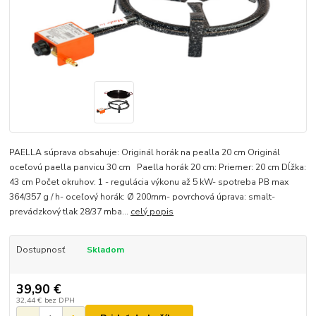
PAELLA súprava obsahuje: Originál horák na pealla 20 cm Originál
oceľovú paella panvicu 30 cm Paella horák 20 cm: Priemer: 20 cm Dĺžka:
43 cm Počet okruhov: 1 - regulácia výkonu až 5 kW- spotreba PB max
364/357 g / h- oceľový horák: Ø 200mm- povrchová úprava: smalt-
prevádzkový tlak 28/37 mba...
celý popis
Dostupnosť
Skladom
39,90 €
32,44 €
bez DPH