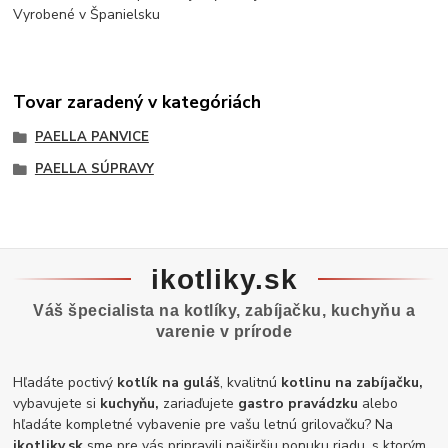
Vyrobené v Španielsku
Tovar zaradený v kategóriách
PAELLA PANVICE
PAELLA SÚPRAVY
ikotliky.sk
Váš špecialista na kotlíky, zabíjačku, kuchyňu a
varenie v prírode
Hľadáte poctivý
kotlík na guláš
, kvalitnú
kotlinu na zabíjačku,
vybavujete si
kuchyňu,
zariaďujete
gastro pravádzku
alebo
hľadáte kompletné vybavenie pre vašu letnú grilovačku? Na
ikotliky.sk
sme pre vás pripravili najširšiu ponuku riadu, s ktorým