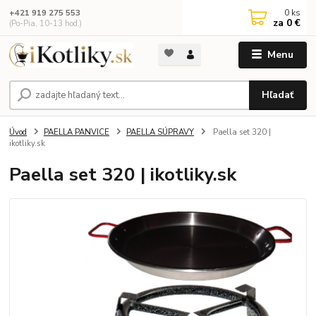
0
ks
+421 919 275 553
za
0 €
(Po-Pia, 10-13 hod.)
Menu
Hľadať
Úvod
PAELLA PANVICE
PAELLA SÚPRAVY
Paella set 320 |
ikotliky.sk
Paella set 320 | ikotliky.sk