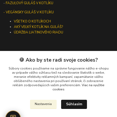
-
FAZUĽOVÝ GULÁŠ V KOTLÍKU
- VEGÁNSKY GULÁŠ V KOTLÍKU
VŠETKO O KOTLÍKOCH
AKÝ VEĽKÝ KOTLÍK NA GULÁŠ?
ÚDRŽBA LIATINOVÉHO RIADU
🍪 Ako by ste radi svoje cookies?
Kontakty
Súbory cookies používame na správne fungovanie nášho e-shopu
+421 919 275 553
av prípade vášho súhlasu tiež na sledovanie štatistík o webe,
meranie efektivity reklamných kampaní, zapamätanie vášho
(Po-Pia, 10-13 hod.)
obľúbeného nastavenia pri používaní stránok, či zobrazenie
reklám zodpovedajúcich vašim preferenciám.
Viac na využitie
ikotliky@ikotliky.sk
cookies
Súhlasím
Nastavenia