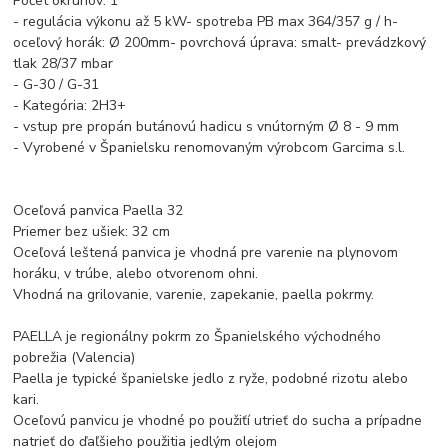
Počet okruhov: 1
- regulácia výkonu až 5 kW- spotreba PB max 364/357 g / h-
oceľový horák: Ø 200mm- povrchová úprava: smalt- prevádzkový
tlak 28/37 mbar
- G-30 / G-31
- Kategória: 2H3+
- vstup pre propán butánovú hadicu s vnútorným Ø 8 - 9 mm
- Vyrobené v Španielsku renomovaným výrobcom Garcima s.l.
Oceľová panvica Paella 32
Priemer bez ušiek: 32 cm
Oceľová leštená panvica je vhodná pre varenie na plynovom
horáku, v trúbe, alebo otvorenom ohni.
Vhodná na grilovanie, varenie, zapekanie, paella pokrmy.
PAELLA je regionálny pokrm zo Španielského východného
pobrežia (Valencia)
Paella je typické španielske jedlo z ryže, podobné rizotu alebo
kari.
Oceľovú panvicu je vhodné po použiťí utrieť do sucha a prípadne
natrieť do ďaľšieho použitia jedlým olejom