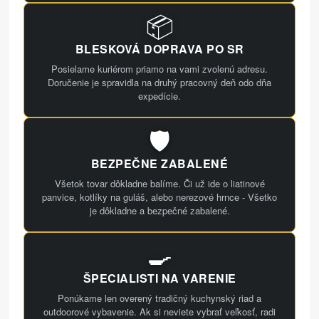
📦
BLESKOVÁ DOPRAVA PO SR
Posielame kuriérom priamo na vami zvolenú adresu.
Doručenie je spravidla na druhý pracovný deň odo dňa
expedície.
🛡️
BEZPEČNE ZABALENÉ
Všetok tovar dôkladne balíme. Či už ide o liatinové
panvice, kotlíky na guláš, alebo nerezové hrnce - Všetko
je dôkladne a bezpečné zabalené.
🍳
ŠPECIALISTI NA VARENIE
Ponúkame len overený tradičný kuchynský riad a
outdoorové vybavenie. Ak si neviete vybrať veľkosť, radi