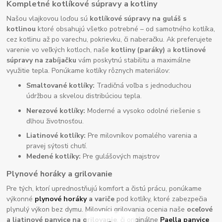
Kompletné kotlíkové súpravy a kotliny
Našou vlajkovou loďou sú
kotlíkové súpravy na guláš s
kotlinou
ktoré obsahujú všetko potrebné – od samotného kotlíka,
cez kotlinu až po varechu, pokrievku, či naberačku. Ak preferujete
varenie vo veľkých kotloch, naše
kotliny (paráky)
a
kotlinové
súpravy na zabíjačku
vám poskytnú stabilitu a maximálne
využitie tepla. Ponúkame kotlíky rôznych materiálov:
Smaltované kotlíky:
Tradičná voľba s jednoduchou
údržbou a skvelou distribúciou tepla.
Nerezové kotlíky:
Moderné a vysoko odolné riešenie s
dlhou životnosťou.
Liatinové kotlíky:
Pre milovníkov pomalého varenia a
pravej sýtosti chutí.
Medené kotlíky:
Pre gulášových majstrov
Plynové horáky a grilovanie
Pre tých, ktorí uprednostňujú komfort a čistú prácu, ponúkame
výkonné
plynové horáky
a variče
pod kotlíky, ktoré zabezpečia
plynulý výkon bez dymu. Milovníci grilovania ocenia naše
oceľové
a liatinové panvice na grilovanie
, či originálne
Paella panvice