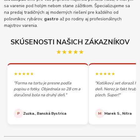
sa varenie pod holým nebom stane zážitkom. Špecializujeme sa
na predaj tradičných aj moderných riešení pre každého od
poľovníkov, rybárov,
gastro
až po rodiny aj profesionálnych
majstrov varenia.
SKÚSENOSTI NAŠICH ZÁKAZNÍKOV
★★★★★
★★★★★
★★★★★
"Forma na tortu je presne podľa
"Kotlíkový set dorazil h
popisu o fotky. Objednala so 28 cm a
deň. Nerez je fakt hrubý,
doručená bola na druhý deň."
plech. Super!"
P
Zuzka., Banská Bystrica
M
Marek S., Nitra