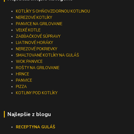
KOTLÍKY S OHŇOVZDORNOU KOTLINOU
NEREZOVÉ KOTLÍKY
PANVICE NA GRILOVANIE
VEĽKÉ KOTLE
ZABÍJAČKOVÉ SÚPRAVY
LIATINOVÉ HORÁKY
NEREZOVÉ POKRIEVKY
SMALTOVANÉ KOTLÍKY NA GULÁŠ
WOK PANVICE
ROŠTY NA GRILOVANIE
HRNCE
PANVICE
PIZZA
KOTLINY POD KOTLÍKY
Najlepšie z blogu
RECEPTY
NA GULÁŠ