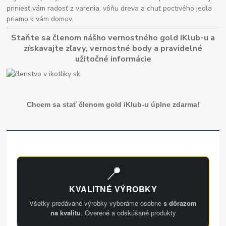
priniesť vám radosť z varenia, vôňu dreva a chuť poctivého jedla
priamo k vám domov.
Staňte sa členom nášho vernostného gold iKlub-u a
získavajte zľavy, vernostné body a pravidelné
užitočné informácie
Chcem sa stať členom gold iKlub-u úplne zdarma!
📍
KVALITNÉ VÝROBKY
Všetky predávané výrobky vyberáme osobne
s dôrazom
na kvalitu
. Overené a odskúšané produkty