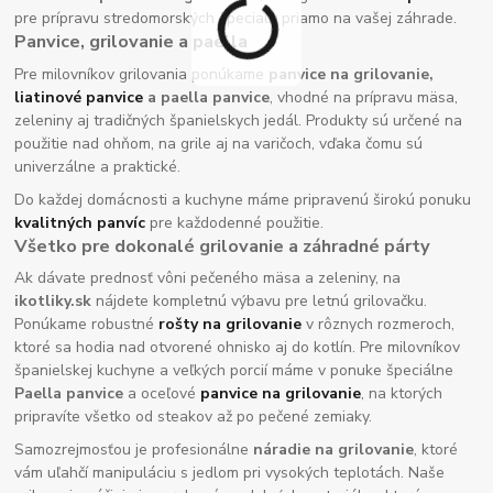
pre prípravu stredomorských špecialít priamo na vašej záhrade.
Panvice, grilovanie a paella
Pre milovníkov grilovania ponúkame
panvice na grilovanie,
liatinové panvice
a paella panvice
, vhodné na prípravu mäsa,
zeleniny aj tradičných španielskych jedál. Produkty sú určené na
použitie nad ohňom, na grile aj na varičoch, vďaka čomu sú
univerzálne a praktické.
Do každej domácnosti a kuchyne máme pripravenú širokú ponuku
kvalitných panvíc
pre každodenné použitie.
Všetko pre dokonalé grilovanie a záhradné párty
Ak dávate prednosť vôni pečeného mäsa a zeleniny, na
ikotliky.sk
nájdete kompletnú výbavu pre letnú grilovačku.
Ponúkame robustné
rošty na grilovanie
v rôznych rozmeroch,
ktoré sa hodia nad otvorené ohnisko aj do kotlín. Pre milovníkov
španielskej kuchyne a veľkých porcií máme v ponuke špeciálne
Paella panvice
a oceľové
panvice na grilovanie
, na ktorých
pripravíte všetko od steakov až po pečené zemiaky.
Samozrejmosťou je profesionálne
náradie na grilovanie
, ktoré
vám uľahčí manipuláciu s jedlom pri vysokých teplotách. Naše