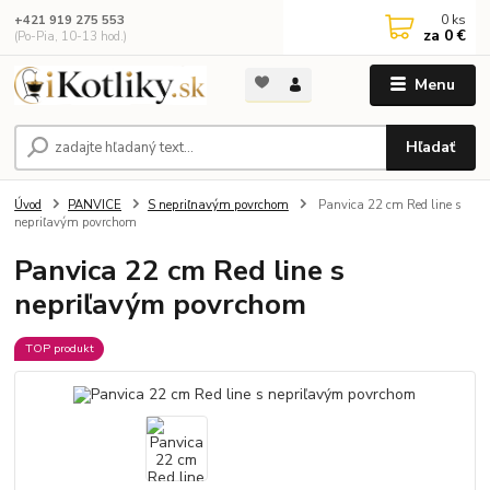
0
ks
+421 919 275 553
za
0 €
(Po-Pia, 10-13 hod.)
Menu
Hľadať
Úvod
PANVICE
S nepriľnavým povrchom
Panvica 22 cm Red line s
nepriľavým povrchom
Panvica 22 cm Red line s
nepriľavým povrchom
TOP produkt