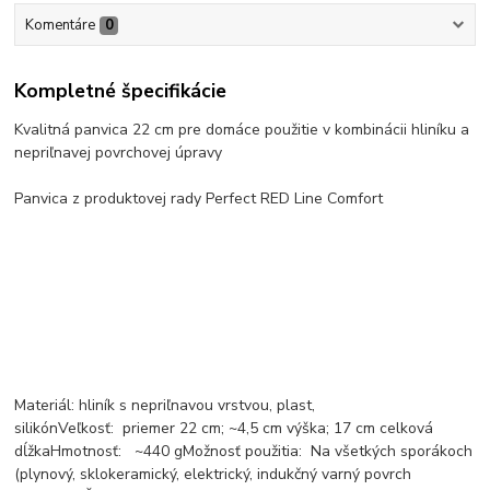
Komentáre
0
Kompletné špecifikácie
Kvalitná panvica 22 cm pre domáce použitie v kombinácii hliníku a
nepriľnavej povrchovej úpravy
Panvica z produktovej rady Perfect RED Line Comfort
Materiál: hliník s nepriľnavou vrstvou, plast,
silikónVeľkosť: priemer 22 cm; ~4,5 cm výška; 17 cm celková
dĺžkaHmotnosť: ~440 gMožnosť použitia: Na všetkých sporákoch
(plynový, sklokeramický, elektrický, indukčný varný povrch