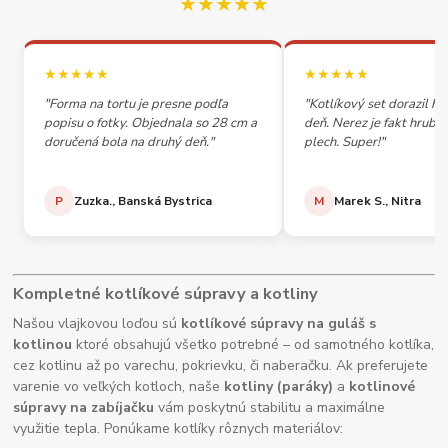
★★★★★
★★★★★
★★★★★
"Forma na tortu je presne podľa
"Kotlíkový set dorazil h
popisu o fotky. Objednala so 28 cm a
deň. Nerez je fakt hrubý,
doručená bola na druhý deň."
plech. Super!"
P
Zuzka., Banská Bystrica
M
Marek S., Nitra
Kompletné kotlíkové súpravy a kotliny
Našou vlajkovou loďou sú
kotlíkové súpravy na guláš s
kotlinou
ktoré obsahujú všetko potrebné – od samotného kotlíka,
cez kotlinu až po varechu, pokrievku, či naberačku. Ak preferujete
varenie vo veľkých kotloch, naše
kotliny (paráky)
a
kotlinové
súpravy na zabíjačku
vám poskytnú stabilitu a maximálne
využitie tepla. Ponúkame kotlíky rôznych materiálov: