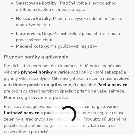
Smaltované kotlíky:
Tradičná voľba s jednoduchou
údržbou a skvelou distribúciou tepla.
Nerezové kotlíky:
Moderné a vysoko odolné riešenie s
dlhou životnosťou.
Liatinové kotlíky:
Pre milovníkov pomalého varenia a
pravej sýtosti chutí.
Medené kotlíky:
Pre gulášových majstrov
Plynové horáky a grilovanie
Pre tých, ktorí uprednostňujú komfort a čistú prácu, ponúkame
výkonné
plynové horáky
a variče
pod kotlíky, ktoré zabezpečia
plynulý výkon bez dymu. Milovníci grilovania ocenia naše
oceľové
a liatinové panvice na grilovanie
, či originálne
Paella panvice
pre prípravu stredomorských špecialít priamo na vašej záhrade.
Panvice, grilovanie a paella
Pre milovníkov grilovania ponúkame
panvice na grilovanie,
liatinové panvice
a paella panvice
, vhodné na prípravu mäsa,
zeleniny aj tradičných španielskych jedál. Produkty sú určené na
použitie nad ohňom, na grile aj na varičoch, vďaka čomu sú
univerzálne a praktické.