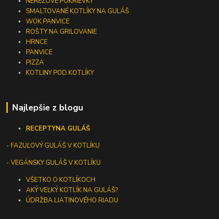
NEREZOVÉ POKRIEVKY
SMALTOVANÉ KOTLÍKY NA GULÁŠ
WOK PANVICE
ROŠTY NA GRILOVANIE
HRNCE
PANVICE
PIZZA
KOTLINY POD KOTLÍKY
Najlepšie z blogu
RECEPTY
NA GULÁŠ
-
FAZUĽOVÝ GULÁŠ V KOTLÍKU
- VEGÁNSKY GULÁŠ V KOTLÍKU
VŠETKO O KOTLÍKOCH
AKÝ VEĽKÝ KOTLÍK NA GULÁŠ?
ÚDRŽBA LIATINOVÉHO RIADU