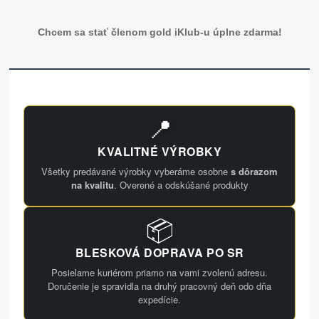
Chcem sa stať členom gold iKlub-u úplne zdarma!
📍
KVALITNÉ VÝROBKY
Všetky predávané výrobky vyberáme osobne
s dôrazom
na kvalitu
. Overené a odskúšané produkty
📦
BLESKOVÁ DOPRAVA PO SR
Posielame kuriérom priamo na vami zvolenú adresu.
Doručenie je spravidla na druhý pracovný deň odo dňa
expedície.