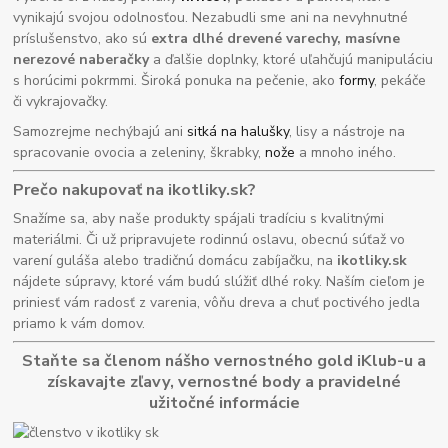
vynikajú svojou odolnosťou. Nezabudli sme ani na nevyhnutné
príslušenstvo, ako sú
extra dlhé drevené varechy, masívne
nerezové naberačky
a ďalšie doplnky, ktoré uľahčujú manipuláciu
s horúcimi pokrmmi. Široká ponuka na pečenie, ako
formy
, pekáče
či vykrajovačky.
Samozrejme nechýbajú ani
sitká na halušky
, lisy a nástroje na
spracovanie ovocia a zeleniny, škrabky,
nože
a mnoho iného.
Prečo nakupovať na ikotliky.sk?
Snažíme sa, aby naše produkty spájali tradíciu s kvalitnými
materiálmi. Či už pripravujete rodinnú oslavu, obecnú súťaž vo
varení guláša alebo tradičnú domácu zabíjačku, na
ikotliky.sk
nájdete súpravy, ktoré vám budú slúžiť dlhé roky. Naším cieľom je
priniesť vám radosť z varenia, vôňu dreva a chuť poctivého jedla
priamo k vám domov.
Staňte sa členom nášho vernostného gold iKlub-u a
získavajte zľavy, vernostné body a pravidelné
užitočné informácie