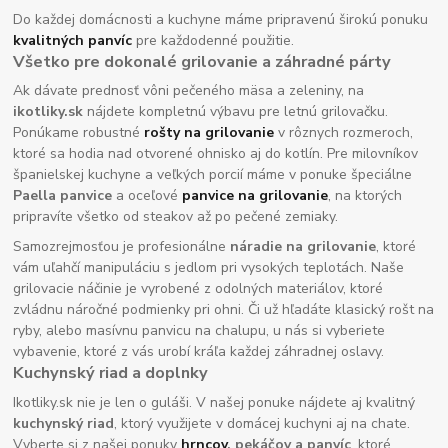
Do každej domácnosti a kuchyne máme pripravenú širokú ponuku
kvalitných panvíc
pre každodenné použitie.
Všetko pre dokonalé grilovanie a záhradné párty
Ak dávate prednosť vôni pečeného mäsa a zeleniny, na
ikotliky.sk
nájdete kompletnú výbavu pre letnú grilovačku.
Ponúkame robustné
rošty na grilovanie
v rôznych rozmeroch,
ktoré sa hodia nad otvorené ohnisko aj do kotlín. Pre milovníkov
španielskej kuchyne a veľkých porcií máme v ponuke špeciálne
Paella panvice
a oceľové
panvice na grilovanie
, na ktorých
pripravíte všetko od steakov až po pečené zemiaky.
Samozrejmosťou je profesionálne
náradie na grilovanie
, ktoré
vám uľahčí manipuláciu s jedlom pri vysokých teplotách. Naše
grilovacie náčinie je vyrobené z odolných materiálov, ktoré
zvládnu náročné podmienky pri ohni. Či už hľadáte klasický rošt na
ryby, alebo masívnu panvicu na chalupu, u nás si vyberiete
vybavenie, ktoré z vás urobí kráľa každej záhradnej oslavy.
Kuchynský riad a doplnky
Ikotliky.sk nie je len o guláši. V našej ponuke nájdete aj kvalitný
kuchynský riad
, ktorý využijete v domácej kuchyni aj na chate.
Vyberte si z našej ponuky
hrncov
, pekáčov a panvíc
, ktoré