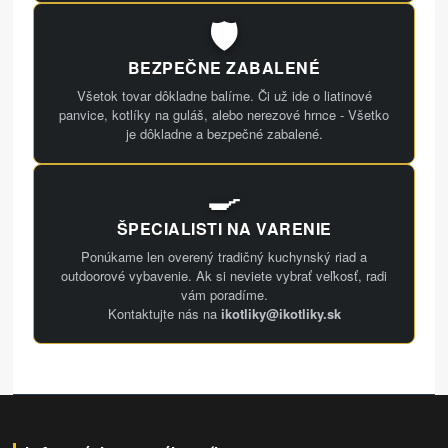
🛡️
BEZPEČNE ZABALENÉ
Všetok tovar dôkladne balíme. Či už ide o liatinové
panvice, kotlíky na guláš, alebo nerezové hrnce - Všetko
je dôkladne a bezpečné zabalené.
🍳
ŠPECIALISTI NA VARENIE
Ponúkame len overený tradičný kuchynský riad a
outdoorové vybavenie. Ak si neviete vybrať veľkosť, radi
vám poradíme.
Kontaktujte nás na
ikotliky@ikotliky.sk