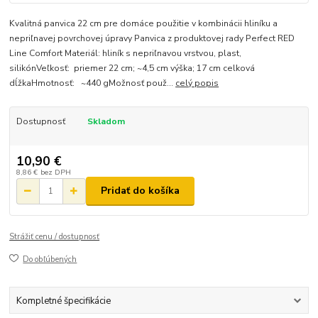
Kvalitná panvica 22 cm pre domáce použitie v kombinácii hliníku a
nepriľnavej povrchovej úpravy Panvica z produktovej rady Perfect RED
Line Comfort Materiál: hliník s nepriľnavou vrstvou, plast,
silikónVeľkosť: priemer 22 cm; ~4,5 cm výška; 17 cm celková
dĺžkaHmotnosť: ~440 gMožnosť použ...
celý popis
Dostupnosť
Skladom
10,90 €
8,86 €
bez DPH
Pridať do košíka
Strážiť cenu / dostupnosť
Do obľúbených
Kompletné špecifikácie