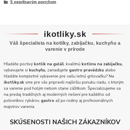
S nepriľnavým povrchom
ikotliky.sk
Váš špecialista na kotlíky, zabíjačku, kuchyňu a
varenie v prírode
Hľadáte poctivý
kotlík na guláš
, kvalitnú
kotlinu na zabíjačku,
vybavujete si
kuchyňu,
zariaďujete
gastro pravádzku
alebo
hľadáte kompletné vybavenie pre vašu letnú grilovačku? Na
ikotliky.sk
sme pre vás pripravili najširšiu ponuku riadu, s ktorým
sa varenie pod holým nebom stane zážitkom. Špecializujeme sa
na predaj tradičných aj moderných riešení pre každého od
poľovníkov, rybárov,
gastro
až po rodiny aj profesionálnych
majstrov varenia.
SKÚSENOSTI NAŠICH ZÁKAZNÍKOV