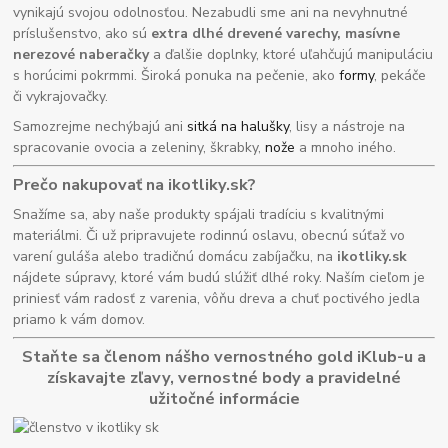
vynikajú svojou odolnosťou. Nezabudli sme ani na nevyhnutné
príslušenstvo, ako sú
extra dlhé drevené varechy, masívne
nerezové naberačky
a ďalšie doplnky, ktoré uľahčujú manipuláciu
s horúcimi pokrmmi. Široká ponuka na pečenie, ako
formy
, pekáče
či vykrajovačky.
Samozrejme nechýbajú ani
sitká na halušky
, lisy a nástroje na
spracovanie ovocia a zeleniny, škrabky,
nože
a mnoho iného.
Prečo nakupovať na ikotliky.sk?
Snažíme sa, aby naše produkty spájali tradíciu s kvalitnými
materiálmi. Či už pripravujete rodinnú oslavu, obecnú súťaž vo
varení guláša alebo tradičnú domácu zabíjačku, na
ikotliky.sk
nájdete súpravy, ktoré vám budú slúžiť dlhé roky. Naším cieľom je
priniesť vám radosť z varenia, vôňu dreva a chuť poctivého jedla
priamo k vám domov.
Staňte sa členom nášho vernostného gold iKlub-u a
získavajte zľavy, vernostné body a pravidelné
užitočné informácie