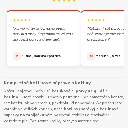
★★★★★
★★★★★
★★★★★
"Forma na tortu je presne podľa
"Kotlíkový set dorazil h
popisu o fotky. Objednala so 28 cm a
deň. Nerez je fakt hrubý,
doručená bola na druhý deň."
plech. Super!"
P
Zuzka., Banská Bystrica
M
Marek S., Nitra
Kompletné kotlíkové súpravy a kotliny
Našou vlajkovou loďou sú
kotlíkové súpravy na guláš s
kotlinou
ktoré obsahujú všetko potrebné – od samotného kotlíka,
cez kotlinu až po varechu, pokrievku, či naberačku. Ak preferujete
varenie vo veľkých kotloch, naše
kotliny (paráky)
a
kotlinové
súpravy na zabíjačku
vám poskytnú stabilitu a maximálne
využitie tepla. Ponúkame kotlíky rôznych materiálov: