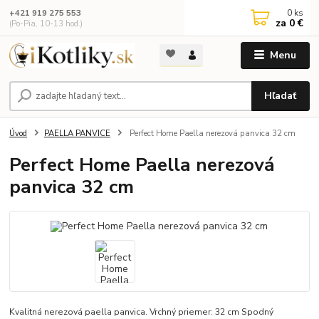
0
ks
+421 919 275 553
za
0 €
(Po-Pia, 10-13 hod.)
Menu
Hľadať
Úvod
PAELLA PANVICE
Perfect Home Paella nerezová panvica 32 cm
Perfect Home Paella nerezová
panvica 32 cm
Kvalitná nerezová paella panvica. Vrchný priemer: 32 cm Spodný