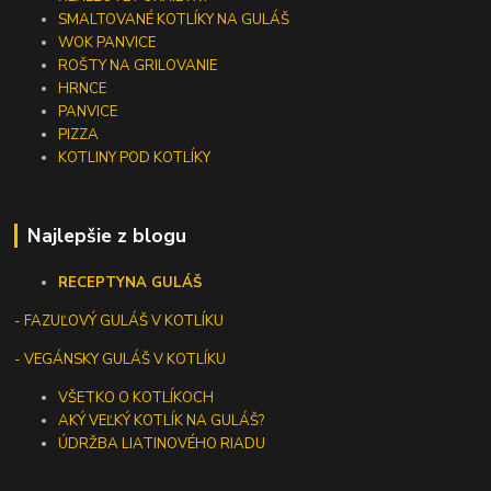
SMALTOVANÉ KOTLÍKY NA GULÁŠ
WOK PANVICE
ROŠTY NA GRILOVANIE
HRNCE
PANVICE
PIZZA
KOTLINY POD KOTLÍKY
Najlepšie z blogu
RECEPTY
NA GULÁŠ
-
FAZUĽOVÝ GULÁŠ V KOTLÍKU
- VEGÁNSKY GULÁŠ V KOTLÍKU
VŠETKO O KOTLÍKOCH
AKÝ VEĽKÝ KOTLÍK NA GULÁŠ?
ÚDRŽBA LIATINOVÉHO RIADU