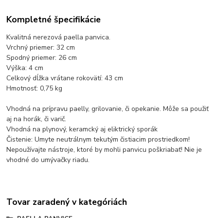
Kompletné špecifikácie
Kvalitná nerezová paella panvica.
Vrchný priemer: 32 cm
Spodný priemer: 26 cm
Výška: 4 cm
Celkový dĺžka vrátane rokovätí: 43 cm
Hmotnosť: 0,75 kg
Vhodná na prípravu paelly, grilovanie, či opekanie. Môže sa použiť
aj na horák, či varič.
Vhodná na plynový, keramcký aj eliktrický sporák
Čistenie: Umyte neutrálnym tekutým čistiacim prostriedkom!
Nepoužívajte nástroje, ktoré by mohli panvicu poškriabať! Nie je
vhodné do umývačky riadu.
Tovar zaradený v kategóriách