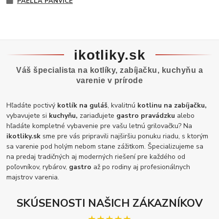
PAELLA PANVICE
ikotliky.sk
Váš špecialista na kotlíky, zabíjačku, kuchyňu a
varenie v prírode
Hľadáte poctivý
kotlík na guláš
, kvalitnú
kotlinu na zabíjačku,
vybavujete si
kuchyňu,
zariaďujete
gastro pravádzku
alebo
hľadáte kompletné vybavenie pre vašu letnú grilovačku? Na
ikotliky.sk
sme pre vás pripravili najširšiu ponuku riadu, s ktorým
sa varenie pod holým nebom stane zážitkom. Špecializujeme sa
na predaj tradičných aj moderných riešení pre každého od
poľovníkov, rybárov,
gastro
až po rodiny aj profesionálnych
majstrov varenia.
SKÚSENOSTI NAŠICH ZÁKAZNÍKOV