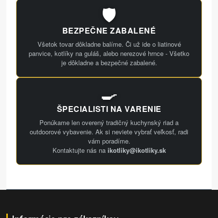
🛡️
BEZPEČNE ZABALENÉ
Všetok tovar dôkladne balíme. Či už ide o liatinové
panvice, kotlíky na guláš, alebo nerezové hrnce - Všetko
je dôkladne a bezpečné zabalené.
🍳
ŠPECIALISTI NA VARENIE
Ponúkame len overený tradičný kuchynský riad a
outdoorové vybavenie. Ak si neviete vybrať veľkosť, radi
vám poradíme.
Kontaktujte nás na
ikotliky@ikotliky.sk