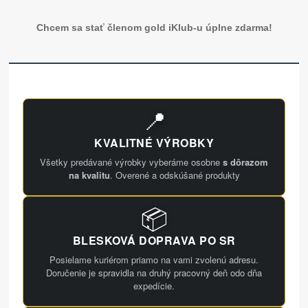
Chcem sa stať členom gold iKlub-u úplne zdarma!
📍
KVALITNÉ VÝROBKY
Všetky predávané výrobky vyberáme osobne
s dôrazom
na kvalitu
. Overené a odskúšané produkty
📦
BLESKOVÁ DOPRAVA PO SR
Posielame kuriérom priamo na vami zvolenú adresu.
Doručenie je spravidla na druhý pracovný deň odo dňa
expedície.