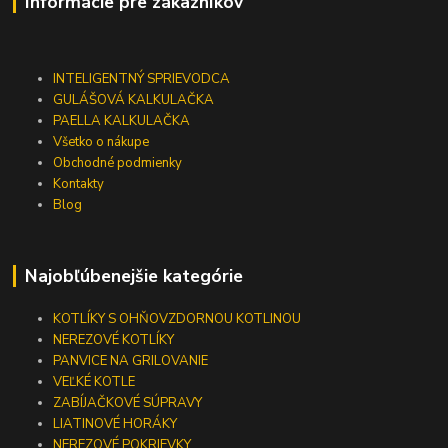
Informácie pre zákazníkov
INTELIGENTNÝ SPRIEVODCA
GULÁŠOVÁ KALKULAČKA
PAELLA KALKULAČKA
Všetko o nákupe
Obchodné podmienky
Kontakty
Blog
Najobľúbenejšie kategórie
KOTLÍKY S OHŇOVZDORNOU KOTLINOU
NEREZOVÉ KOTLÍKY
PANVICE NA GRILOVANIE
VEĽKÉ KOTLE
ZABÍJAČKOVÉ SÚPRAVY
LIATINOVÉ HORÁKY
NEREZOVÉ POKRIEVKY