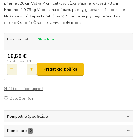
priemer: 26 cm Výška: 4 cm Celkový dĺžka vrátane rokovätí: 43 cm
Hmotnosť: 0,75 kg Vhodná na prípravu paelly, grilovanie, či opekanie.
Môže sa použiť aj na horák, či varič. Vhodná na plynový, keramcký aj
eliktrický sporák Čistenie: Umyt...
celý popis
Dostupnosť
Skladom
18,50 €
15,04 €
bez DPH
Pridať do košíka
Strážiť cenu / dostupnosť
Do obľúbených
Kompletné špecifikácie
Komentáre
0