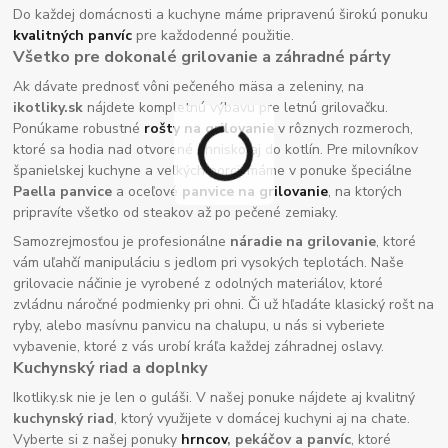
Do každej domácnosti a kuchyne máme pripravenú širokú ponuku
kvalitných panvíc
pre každodenné použitie.
Všetko pre dokonalé grilovanie a záhradné párty
Ak dávate prednosť vôni pečeného mäsa a zeleniny, na
ikotliky.sk
nájdete kompletnú výbavu pre letnú grilovačku.
Ponúkame robustné
rošty na grilovanie
v rôznych rozmeroch,
ktoré sa hodia nad otvorené ohnisko aj do kotlín. Pre milovníkov
španielskej kuchyne a veľkých porcií máme v ponuke špeciálne
Paella panvice
a oceľové
panvice na grilovanie
, na ktorých
pripravíte všetko od steakov až po pečené zemiaky.
Samozrejmosťou je profesionálne
náradie na grilovanie
, ktoré
vám uľahčí manipuláciu s jedlom pri vysokých teplotách. Naše
grilovacie náčinie je vyrobené z odolných materiálov, ktoré
zvládnu náročné podmienky pri ohni. Či už hľadáte klasický rošt na
ryby, alebo masívnu panvicu na chalupu, u nás si vyberiete
vybavenie, ktoré z vás urobí kráľa každej záhradnej oslavy.
Kuchynský riad a doplnky
Ikotliky.sk nie je len o guláši. V našej ponuke nájdete aj kvalitný
kuchynský riad
, ktorý využijete v domácej kuchyni aj na chate.
Vyberte si z našej ponuky
hrncov
, pekáčov a panvíc
, ktoré