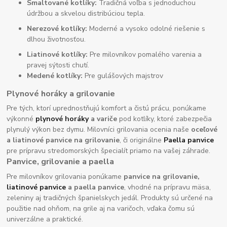
Smaltované kotlíky:
Tradičná voľba s jednoduchou
údržbou a skvelou distribúciou tepla.
Nerezové kotlíky:
Moderné a vysoko odolné riešenie s
dlhou životnosťou.
Liatinové kotlíky:
Pre milovníkov pomalého varenia a
pravej sýtosti chutí.
Medené kotlíky:
Pre gulášových majstrov
Plynové horáky a grilovanie
Pre tých, ktorí uprednostňujú komfort a čistú prácu, ponúkame
výkonné
plynové horáky
a variče
pod kotlíky, ktoré zabezpečia
plynulý výkon bez dymu. Milovníci grilovania ocenia naše
oceľové
a liatinové panvice na grilovanie
, či originálne
Paella panvice
pre prípravu stredomorských špecialít priamo na vašej záhrade.
Panvice, grilovanie a paella
Pre milovníkov grilovania ponúkame
panvice na grilovanie,
liatinové panvice
a paella panvice
, vhodné na prípravu mäsa,
zeleniny aj tradičných španielskych jedál. Produkty sú určené na
použitie nad ohňom, na grile aj na varičoch, vďaka čomu sú
univerzálne a praktické.