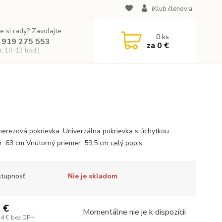
iKlub členovia
e si rady? Zavolajte.
0
ks
 919 275 553
za
0 €
a, 10-13 hod.)
nerezová pokrievka. Univerzálna pokrievka s úchytkou.
r: 63 cm Vnútorný priemer: 59,5 cm
celý popis
tupnosť
Nie je skladom
 €
Momentálne nie je k dispozícii
14 €
bez DPH