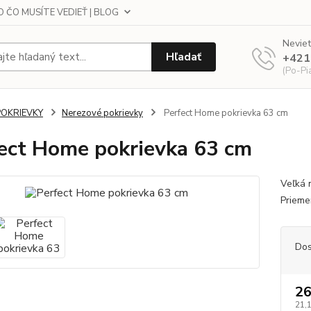
 ČO MUSÍTE VEDIEŤ | BLOG
Neviet
Hľadať
+421
(Po-Pi
POKRIEVKY
Nerezové pokrievky
Perfect Home pokrievka 63 cm
ect Home pokrievka 63 cm
Veľká 
Prieme
Dos
26
21,