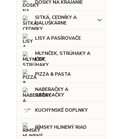
DOSKY NA KRÁJANIE
SITKÁ, CEDNÍKY A
HALUŠKÁRNE
LISY A PASÍROVAČE
MLYNČEK, STRÚHAKY A
LISY
PIZZA & PASTA
NABERAČKY A
OBRACAČKY
KUCHYNSKÉ DOPLNKY
RÍMSKY HLINENÝ RIAD