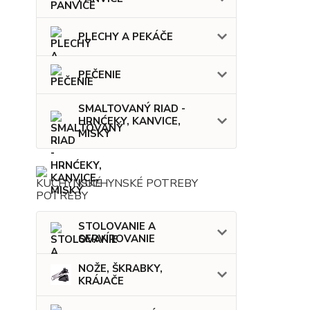
PLECHY A PEKÁČE
PEČENIE
SMALTOVANÝ RIAD -
HRNĆEKY, KANVICE,
MISKY
KUCHYNSKÉ POTREBY
STOLOVANIE A
SERVÍROVANIE
NOŽE, ŠKRABKY,
KRÁJAČE