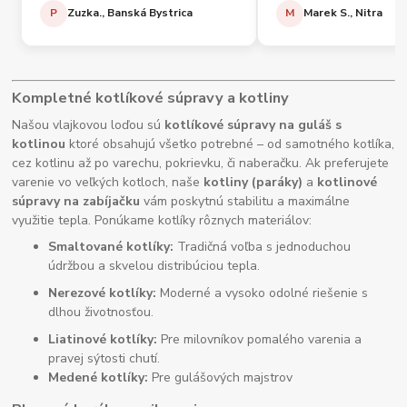
P
Zuzka., Banská Bystrica
M
Marek S., Nitra
Kompletné kotlíkové súpravy a kotliny
Našou vlajkovou loďou sú
kotlíkové súpravy na guláš s
kotlinou
ktoré obsahujú všetko potrebné – od samotného kotlíka,
cez kotlinu až po varechu, pokrievku, či naberačku. Ak preferujete
varenie vo veľkých kotloch, naše
kotliny (paráky)
a
kotlinové
súpravy na zabíjačku
vám poskytnú stabilitu a maximálne
využitie tepla. Ponúkame kotlíky rôznych materiálov:
Smaltované kotlíky:
Tradičná voľba s jednoduchou
údržbou a skvelou distribúciou tepla.
Nerezové kotlíky:
Moderné a vysoko odolné riešenie s
dlhou životnosťou.
Liatinové kotlíky:
Pre milovníkov pomalého varenia a
pravej sýtosti chutí.
Medené kotlíky:
Pre gulášových majstrov