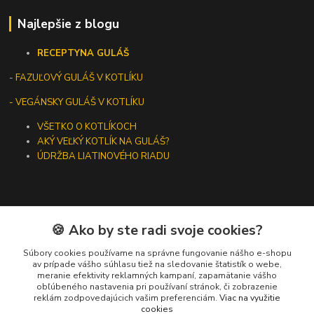
Najlepšie z blogu
RECEPTY
NA GULÁŠ
-
FAZUĽOVÝ GULÁŠ V KOTLÍKU
- VEGÁNSKY GULÁŠ V KOTLÍKU
VŠETKO O KOTLÍKOCH
AKÝ VEĽKÝ KOTLÍK NA GULÁŠ?
ÚDRŽBA LIATINOVÉHO RIADU
🍪 Ako by ste radi svoje cookies?
Kontakty
Súbory cookies používame na správne fungovanie nášho e-shopu
+421 919 275 553
av prípade vášho súhlasu tiež na sledovanie štatistík o webe,
meranie efektivity reklamných kampaní, zapamätanie vášho
(Po-Pia, 10-13 hod.)
obľúbeného nastavenia pri používaní stránok, či zobrazenie
reklám zodpovedajúcich vašim preferenciám.
Viac na využitie
ikotliky@ikotliky.sk
cookies