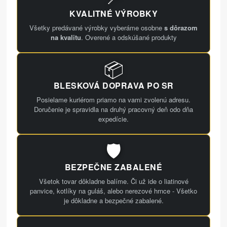
KVALITNÉ VÝROBKY
Všetky predávané výrobky vyberáme osobne
s dôrazom
na kvalitu
. Overené a odskúšané produkty
📦
BLESKOVÁ DOPRAVA PO SR
Posielame kuriérom priamo na vami zvolenú adresu.
Doručenie je spravidla na druhý pracovný deň odo dňa
expedície.
🛡️
BEZPEČNE ZABALENÉ
Všetok tovar dôkladne balíme. Či už ide o liatinové
panvice, kotlíky na guláš, alebo nerezové hrnce - Všetko
je dôkladne a bezpečné zabalené.