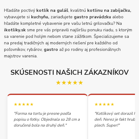
Hľadáte poctivý
kotlík na guláš
, kvalitnú
kotlinu na zabíjačku,
vybavujete si
kuchyňu,
zariaďujete
gastro pravádzku
alebo
hľadáte kompletné vybavenie pre vašu letnú grilovačku? Na
ikotliky.sk
sme pre vás pripravili najširšiu ponuku riadu, s ktorým
sa varenie pod holým nebom stane zážitkom. Špecializujeme sa
na predaj tradičných aj moderných riešení pre každého od
poľovníkov, rybárov,
gastro
až po rodiny aj profesionálnych
majstrov varenia.
SKÚSENOSTI NAŠICH ZÁKAZNÍKOV
★★★★★
★★★★★
★★★★★
"Forma na tortu je presne podľa
"Kotlíkový set dorazil h
popisu o fotky. Objednala so 28 cm a
deň. Nerez je fakt hrubý,
doručená bola na druhý deň."
plech. Super!"