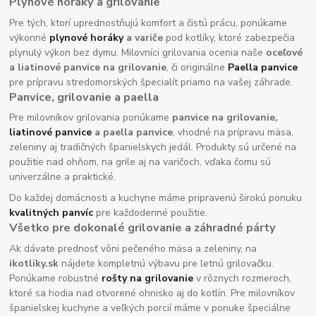
Plynové horáky a grilovanie
Pre tých, ktorí uprednostňujú komfort a čistú prácu, ponúkame
výkonné
plynové horáky
a variče
pod kotlíky, ktoré zabezpečia
plynulý výkon bez dymu. Milovníci grilovania ocenia naše
oceľové
a liatinové panvice na grilovanie
, či originálne
Paella panvice
pre prípravu stredomorských špecialít priamo na vašej záhrade.
Panvice, grilovanie a paella
Pre milovníkov grilovania ponúkame
panvice na grilovanie,
liatinové panvice
a paella panvice
, vhodné na prípravu mäsa,
zeleniny aj tradičných španielskych jedál. Produkty sú určené na
použitie nad ohňom, na grile aj na varičoch, vďaka čomu sú
univerzálne a praktické.
Do každej domácnosti a kuchyne máme pripravenú širokú ponuku
kvalitných panvíc
pre každodenné použitie.
Všetko pre dokonalé grilovanie a záhradné párty
Ak dávate prednosť vôni pečeného mäsa a zeleniny, na
ikotliky.sk
nájdete kompletnú výbavu pre letnú grilovačku.
Ponúkame robustné
rošty na grilovanie
v rôznych rozmeroch,
ktoré sa hodia nad otvorené ohnisko aj do kotlín. Pre milovníkov
španielskej kuchyne a veľkých porcií máme v ponuke špeciálne