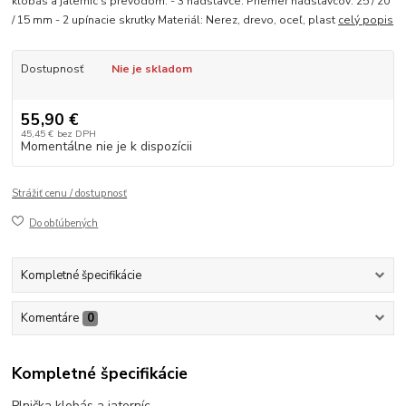
klobás a jaterníc s prevodom. - 3 nádstavce. Priemer nádstavcov: 25 / 20
/ 15 mm - 2 upínacie skrutky Materiál: Nerez, drevo, oceľ, plast
celý popis
Dostupnosť
Nie je skladom
55,90 €
45,45 €
bez DPH
Momentálne nie je k dispozícii
Strážiť cenu / dostupnosť
Do obľúbených
Kompletné špecifikácie
Komentáre
0
Kompletné špecifikácie
Plnička klobás a jaterníc.