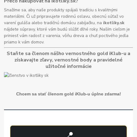
Prečo nakupovať na ikotliky.sk?
Snažíme sa, aby naše produkty spájali tradíciu s kvalitnými
materiálmi. Či už pripravujete rodinnú oslavu, obecnú súťaž vo
varení guláša alebo tradičnú domácu zabíjačku, na
ikotliky.sk
nájdete súpravy, ktoré vám budú slúžiť dlhé roky. Naším cieľom je
priniesť vám radosť z varenia, vôňu dreva a chuť poctivého jedla
priamo k vám domov.
Staňte sa členom nášho vernostného gold iKlub-u a
získavajte zľavy, vernostné body a pravidelné
užitočné informácie
Chcem sa stať členom gold iKlub-u úplne zdarma!
📍