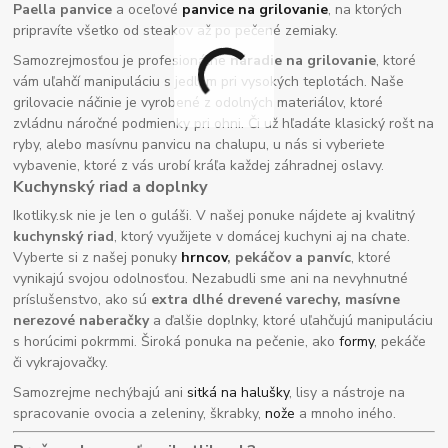
Paella panvice
a oceľové
panvice na grilovanie
, na ktorých
pripravíte všetko od steakov až po pečené zemiaky.
Samozrejmosťou je profesionálne
náradie na grilovanie
, ktoré
vám uľahčí manipuláciu s jedlom pri vysokých teplotách. Naše
grilovacie náčinie je vyrobené z odolných materiálov, ktoré
zvládnu náročné podmienky pri ohni. Či už hľadáte klasický rošt na
ryby, alebo masívnu panvicu na chalupu, u nás si vyberiete
vybavenie, ktoré z vás urobí kráľa každej záhradnej oslavy.
Kuchynský riad a doplnky
Ikotliky.sk nie je len o guláši. V našej ponuke nájdete aj kvalitný
kuchynský riad
, ktorý využijete v domácej kuchyni aj na chate.
Vyberte si z našej ponuky
hrncov
, pekáčov a panvíc
, ktoré
vynikajú svojou odolnosťou. Nezabudli sme ani na nevyhnutné
príslušenstvo, ako sú
extra dlhé drevené varechy, masívne
nerezové naberačky
a ďalšie doplnky, ktoré uľahčujú manipuláciu
s horúcimi pokrmmi. Široká ponuka na pečenie, ako
formy
, pekáče
či vykrajovačky.
Samozrejme nechýbajú ani
sitká na halušky
, lisy a nástroje na
spracovanie ovocia a zeleniny, škrabky,
nože
a mnoho iného.