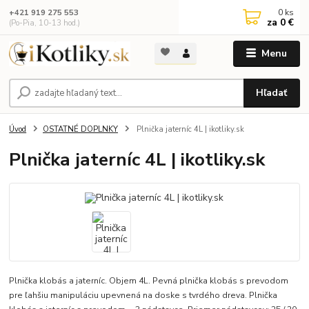
0
ks
+421 919 275 553
za
0 €
(Po-Pia, 10-13 hod.)
Menu
Hľadať
Úvod
OSTATNÉ DOPLNKY
Plnička jaterníc 4L | ikotliky.sk
Plnička jaterníc 4L | ikotliky.sk
Plnička klobás a jaterníc. Objem 4L. Pevná plnička klobás s prevodom
pre ľahšiu manipuláciu upevnená na doske s tvrdého dreva. Plnička