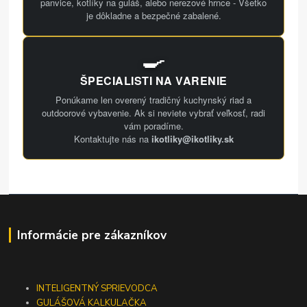
panvice, kotlíky na guláš, alebo nerezové hrnce - Všetko
je dôkladne a bezpečné zabalené.
🍳
ŠPECIALISTI NA VARENIE
Ponúkame len overený tradičný kuchynský riad a
outdoorové vybavenie. Ak si neviete vybrať veľkosť, radi
vám poradíme.
Kontaktujte nás na
ikotliky@ikotliky.sk
Informácie pre zákazníkov
INTELIGENTNÝ SPRIEVODCA
GULÁŠOVÁ KALKULAČKA