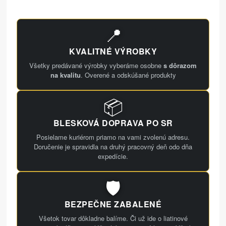
📍
KVALITNÉ VÝROBKY
Všetky predávané výrobky vyberáme osobne
s dôrazom
na kvalitu
. Overené a odskúšané produkty
📦
BLESKOVÁ DOPRAVA PO SR
Posielame kuriérom priamo na vami zvolenú adresu.
Doručenie je spravidla na druhý pracovný deň odo dňa
expedície.
🛡️
BEZPEČNE ZABALENÉ
Všetok tovar dôkladne balíme. Či už ide o liatinové