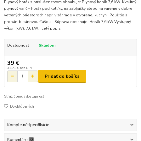
Plynový horák s príslušenstvom obsahuje: Plynový horák 7,6 kW Kvalitný
plynový varič – horák pod kotlíky, na zabíjačky alebo na varenie v dobre
vetraných priestoroch napr. v záhrade v otvorenej kuchyni. Použitie s
propán-butánovou fľašou. Súprava obsahuje: Horák 7,6 kW Výstupný
výkon (kW): 7,6 kW...
celý popis
Dostupnosť
Skladom
39 €
31,71 €
bez DPH
Pridať do košíka
Strážiť cenu / dostupnosť
Do obľúbených
Kompletné špecifikácie
Komentáre
0