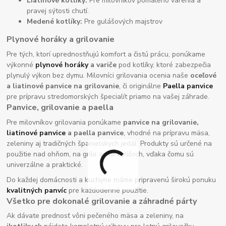
Liatinové kotlíky:
Pre milovníkov pomalého varenia a
pravej sýtosti chutí.
Medené kotlíky:
Pre gulášových majstrov
Plynové horáky a grilovanie
Pre tých, ktorí uprednostňujú komfort a čistú prácu, ponúkame
výkonné
plynové horáky
a variče
pod kotlíky, ktoré zabezpečia
plynulý výkon bez dymu. Milovníci grilovania ocenia naše
oceľové
a liatinové panvice na grilovanie
, či originálne
Paella panvice
pre prípravu stredomorských špecialít priamo na vašej záhrade.
Panvice, grilovanie a paella
Pre milovníkov grilovania ponúkame
panvice na grilovanie,
liatinové panvice
a paella panvice
, vhodné na prípravu mäsa,
zeleniny aj tradičných španielskych jedál. Produkty sú určené na
použitie nad ohňom, na grile aj na varičoch, vďaka čomu sú
univerzálne a praktické.
Do každej domácnosti a kuchyne máme pripravenú širokú ponuku
kvalitných panvíc
pre každodenné použitie.
Všetko pre dokonalé grilovanie a záhradné párty
Ak dávate prednosť vôni pečeného mäsa a zeleniny, na