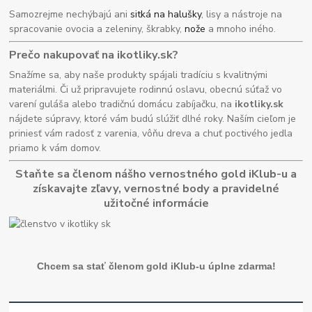
Samozrejme nechýbajú ani
sitká na halušky
, lisy a nástroje na
spracovanie ovocia a zeleniny, škrabky,
nože
a mnoho iného.
Prečo nakupovať na ikotliky.sk?
Snažíme sa, aby naše produkty spájali tradíciu s kvalitnými
materiálmi. Či už pripravujete rodinnú oslavu, obecnú súťaž vo
varení guláša alebo tradičnú domácu zabíjačku, na
ikotliky.sk
nájdete súpravy, ktoré vám budú slúžiť dlhé roky. Naším cieľom je
priniesť vám radosť z varenia, vôňu dreva a chuť poctivého jedla
priamo k vám domov.
Staňte sa členom nášho vernostného gold iKlub-u a
získavajte zľavy, vernostné body a pravidelné
užitočné informácie
Chcem sa stať členom gold iKlub-u úplne zdarma!