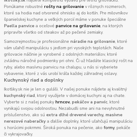
ikotliky.sk
nájdete kompletnú výbavu pre letnú grilovačku.
Ponúkame robustné
rošty na grilovanie
v rôznych rozmeroch,
ktoré sa hodia nad otvorené ohnisko aj do kotlín. Pre milovníkov
španielskej kuchyne a veľkých porcií máme v ponuke špeciálne
Paella panvice
a oceľové
panvice na grilovanie
, na ktorých
pripravíte všetko od steakov až po pečené zemiaky.
Samozrejmosťou je profesionálne
náradie na grilovanie
, ktoré
vám uľahčí manipuláciu s jedlom pri vysokých teplotách. Naše
grilovacie náčinie je vyrobené z odolných materiálov, ktoré
zvládnu náročné podmienky pri ohni. Či už hľadáte klasický rošt na
ryby, alebo masívnu panvicu na chalupu, u nás si vyberiete
vybavenie, ktoré z vás urobí kráľa každej záhradnej oslavy.
Kuchynský riad a doplnky
Ikotliky.sk nie je len o guláši. V našej ponuke nájdete aj kvalitný
kuchynský riad
, ktorý využijete v domácej kuchyni aj na chate.
Vyberte si z našej ponuky
hrncov
, pekáčov a panvíc
, ktoré
vynikajú svojou odolnosťou. Nezabudli sme ani na nevyhnutné
príslušenstvo, ako sú
extra dlhé drevené varechy, masívne
nerezové naberačky
a ďalšie doplnky, ktoré uľahčujú manipuláciu
s horúcimi pokrmmi. Široká ponuka na pečenie, ako
formy
, pekáče
či vykrajovačky.