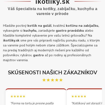
ikotliky.sk
Váš špecialista na kotlíky, zabíjačku, kuchyňu a
varenie v prírode
Hľadáte poctivý
kotlík na guláš
, kvalitnú
kotlinu na zabíjačku,
vybavujete si
kuchyňu,
zariaďujete
gastro pravádzku
alebo
hľadáte kompletné vybavenie pre vašu letnú grilovačku? Na
ikotliky.sk
sme pre vás pripravili najširšiu ponuku riadu, s ktorým
sa varenie pod holým nebom stane zážitkom. Špecializujeme sa
na predaj tradičných aj moderných riešení pre každého od
poľovníkov, rybárov,
gastro
až po rodiny aj profesionálnych
majstrov varenia.
SKÚSENOSTI NAŠICH ZÁKAZNÍKOV
★★★★★
★★★★★
★★★★★
"Forma na tortu je presne podľa
"Kotlíkový set dorazil h