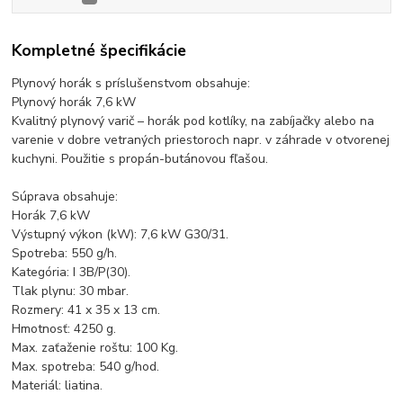
Kompletné špecifikácie
Plynový horák s príslušenstvom obsahuje:
Plynový horák 7,6 kW
Kvalitný plynový varič – horák pod kotlíky, na zabíjačky alebo na
varenie v dobre vetraných priestoroch napr. v záhrade v otvorenej
kuchyni. Použitie s propán-butánovou fľašou.
Súprava obsahuje:
Horák 7,6 kW
Výstupný výkon (kW): 7,6 kW G30/31.
Spotreba: 550 g/h.
Kategória: I 3B/P(30).
Tlak plynu: 30 mbar.
Rozmery: 41 x 35 x 13 cm.
Hmotnosť: 4250 g.
Max. zaťaženie roštu: 100 Kg.
Max. spotreba: 540 g/hod.
Materiál: liatina.