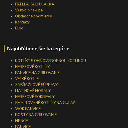
PAELLA KALKULAČKA
Všetko o nákupe
Obchodné podmienky
Kontakty
Blog
Najobľúbenejšie kategórie
KOTLÍKY S OHŇOVZDORNOU KOTLINOU
NEREZOVÉ KOTLÍKY
PANVICE NA GRILOVANIE
VEĽKÉ KOTLE
ZABÍJAČKOVÉ SÚPRAVY
LIATINOVÉ HORÁKY
NEREZOVÉ POKRIEVKY
SMALTOVANÉ KOTLÍKY NA GULÁŠ
WOK PANVICE
ROŠTY NA GRILOVANIE
HRNCE
PANVICE