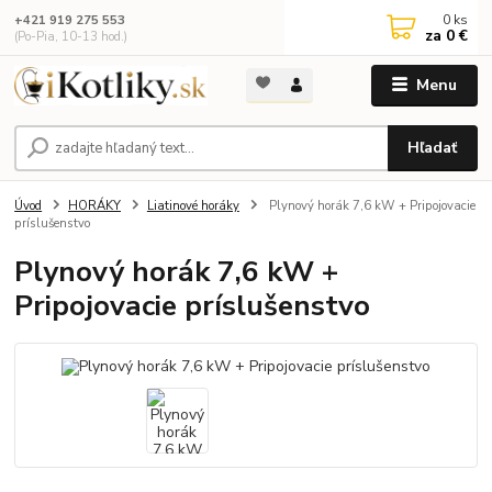
0
ks
+421 919 275 553
za
0 €
(Po-Pia, 10-13 hod.)
Menu
Hľadať
Úvod
HORÁKY
Liatinové horáky
Plynový horák 7,6 kW + Pripojovacie
príslušenstvo
Plynový horák 7,6 kW +
Pripojovacie príslušenstvo