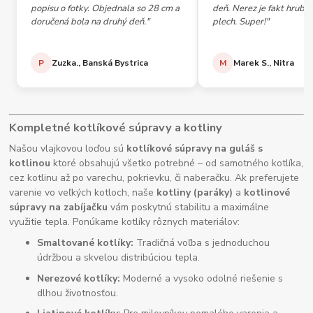
popisu o fotky. Objednala so 28 cm a
deň. Nerez je fakt hrubý,
doručená bola na druhý deň."
plech. Super!"
P
Zuzka., Banská Bystrica
M
Marek S., Nitra
Kompletné kotlíkové súpravy a kotliny
Našou vlajkovou loďou sú
kotlíkové súpravy na guláš s
kotlinou
ktoré obsahujú všetko potrebné – od samotného kotlíka,
cez kotlinu až po varechu, pokrievku, či naberačku. Ak preferujete
varenie vo veľkých kotloch, naše
kotliny (paráky)
a
kotlinové
súpravy na zabíjačku
vám poskytnú stabilitu a maximálne
využitie tepla. Ponúkame kotlíky rôznych materiálov:
Smaltované kotlíky:
Tradičná voľba s jednoduchou
údržbou a skvelou distribúciou tepla.
Nerezové kotlíky:
Moderné a vysoko odolné riešenie s
dlhou životnosťou.