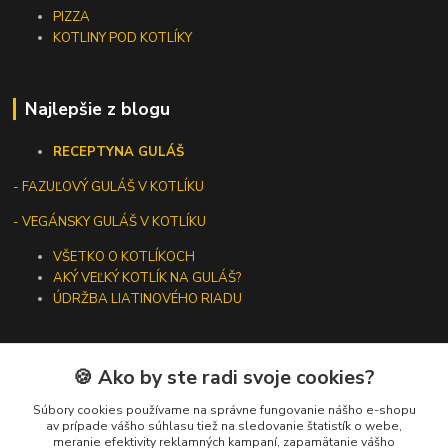
PIZZA
KOTLINY POD KOTLÍKY
Najlepšie z blogu
RECEPTY
NA GULÁŠ
-
FAZUĽOVÝ GULÁŠ V KOTLÍKU
- VEGÁNSKY GULÁŠ V KOTLÍKU
VŠETKO O KOTLÍKOCH
AKÝ VEĽKÝ KOTLÍK NA GULÁŠ?
ÚDRŽBA LIATINOVÉHO RIADU
🍪 Ako by ste radi svoje cookies?
Kontakty
Súbory cookies používame na správne fungovanie nášho e-shopu
av prípade vášho súhlasu tiež na sledovanie štatistík o webe,
meranie efektivity reklamných kampaní, zapamätanie vášho