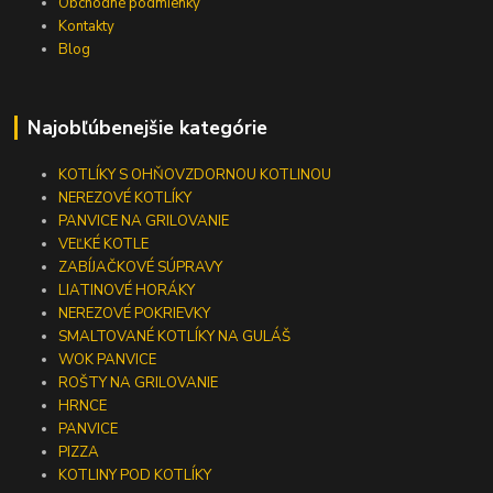
Obchodné podmienky
Kontakty
Blog
Najobľúbenejšie kategórie
KOTLÍKY S OHŇOVZDORNOU KOTLINOU
NEREZOVÉ KOTLÍKY
PANVICE NA GRILOVANIE
VEĽKÉ KOTLE
ZABÍJAČKOVÉ SÚPRAVY
LIATINOVÉ HORÁKY
NEREZOVÉ POKRIEVKY
SMALTOVANÉ KOTLÍKY NA GULÁŠ
WOK PANVICE
ROŠTY NA GRILOVANIE
HRNCE
PANVICE
PIZZA
KOTLINY POD KOTLÍKY