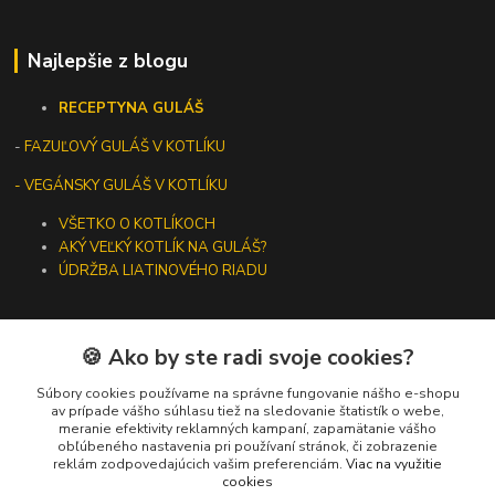
Najlepšie z blogu
RECEPTY
NA GULÁŠ
-
FAZUĽOVÝ GULÁŠ V KOTLÍKU
- VEGÁNSKY GULÁŠ V KOTLÍKU
VŠETKO O KOTLÍKOCH
AKÝ VEĽKÝ KOTLÍK NA GULÁŠ?
ÚDRŽBA LIATINOVÉHO RIADU
🍪 Ako by ste radi svoje cookies?
Kontakty
Súbory cookies používame na správne fungovanie nášho e-shopu
av prípade vášho súhlasu tiež na sledovanie štatistík o webe,
meranie efektivity reklamných kampaní, zapamätanie vášho
+421 919 275 553
obľúbeného nastavenia pri používaní stránok, či zobrazenie
(Po-Pia, 10-13 hod.)
reklám zodpovedajúcich vašim preferenciám.
Viac na využitie
cookies