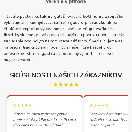
varenie v prírode
Hľadáte poctivý
kotlík na guláš
, kvalitnú
kotlinu na zabíjačku,
vybavujete si
kuchyňu,
zariaďujete
gastro pravádzku
alebo
hľadáte kompletné vybavenie pre vašu letnú grilovačku? Na
ikotliky.sk
sme pre vás pripravili najširšiu ponuku riadu, s ktorým
sa varenie pod holým nebom stane zážitkom. Špecializujeme sa
na predaj tradičných aj moderných riešení pre každého od
poľovníkov, rybárov,
gastro
až po rodiny aj profesionálnych
majstrov varenia.
SKÚSENOSTI NAŠICH ZÁKAZNÍKOV
★★★★★
★★★★★
★★★★★
"Forma na tortu je presne podľa
"Kotlíkový set dorazil h
popisu o fotky. Objednala so 28 cm a
deň. Nerez je fakt hrubý,
doručená bola na druhý deň."
plech. Super!"