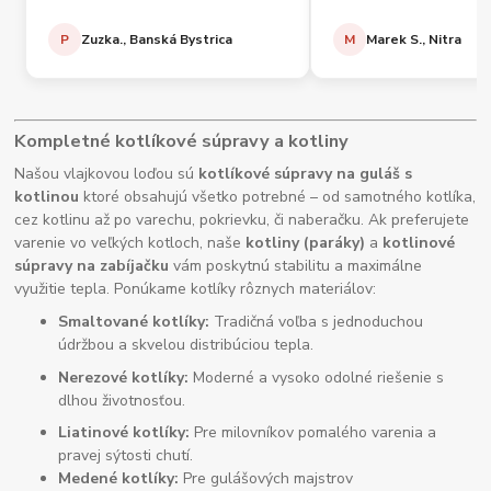
P
Zuzka., Banská Bystrica
M
Marek S., Nitra
Kompletné kotlíkové súpravy a kotliny
Našou vlajkovou loďou sú
kotlíkové súpravy na guláš s
kotlinou
ktoré obsahujú všetko potrebné – od samotného kotlíka,
cez kotlinu až po varechu, pokrievku, či naberačku. Ak preferujete
varenie vo veľkých kotloch, naše
kotliny (paráky)
a
kotlinové
súpravy na zabíjačku
vám poskytnú stabilitu a maximálne
využitie tepla. Ponúkame kotlíky rôznych materiálov:
Smaltované kotlíky:
Tradičná voľba s jednoduchou
údržbou a skvelou distribúciou tepla.
Nerezové kotlíky:
Moderné a vysoko odolné riešenie s
dlhou životnosťou.
Liatinové kotlíky:
Pre milovníkov pomalého varenia a
pravej sýtosti chutí.
Medené kotlíky:
Pre gulášových majstrov