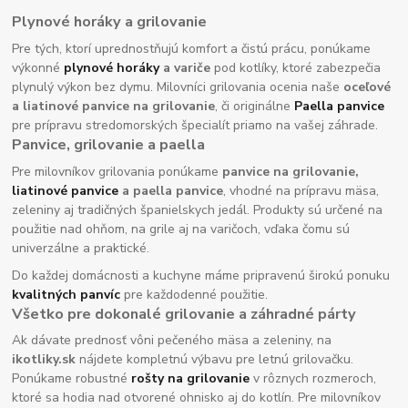
Plynové horáky a grilovanie
Pre tých, ktorí uprednostňujú komfort a čistú prácu, ponúkame
výkonné
plynové horáky
a variče
pod kotlíky, ktoré zabezpečia
plynulý výkon bez dymu. Milovníci grilovania ocenia naše
oceľové
a liatinové panvice na grilovanie
, či originálne
Paella panvice
pre prípravu stredomorských špecialít priamo na vašej záhrade.
Panvice, grilovanie a paella
Pre milovníkov grilovania ponúkame
panvice na grilovanie,
liatinové panvice
a paella panvice
, vhodné na prípravu mäsa,
zeleniny aj tradičných španielskych jedál. Produkty sú určené na
použitie nad ohňom, na grile aj na varičoch, vďaka čomu sú
univerzálne a praktické.
Do každej domácnosti a kuchyne máme pripravenú širokú ponuku
kvalitných panvíc
pre každodenné použitie.
Všetko pre dokonalé grilovanie a záhradné párty
Ak dávate prednosť vôni pečeného mäsa a zeleniny, na
ikotliky.sk
nájdete kompletnú výbavu pre letnú grilovačku.
Ponúkame robustné
rošty na grilovanie
v rôznych rozmeroch,
ktoré sa hodia nad otvorené ohnisko aj do kotlín. Pre milovníkov