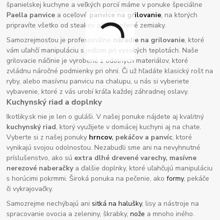
španielskej kuchyne a veľkých porcií máme v ponuke špeciálne
Paella panvice
a oceľové
panvice na grilovanie
, na ktorých
pripravíte všetko od steakov až po pečené zemiaky.
Samozrejmosťou je profesionálne
náradie na grilovanie
, ktoré
vám uľahčí manipuláciu s jedlom pri vysokých teplotách. Naše
grilovacie náčinie je vyrobené z odolných materiálov, ktoré
zvládnu náročné podmienky pri ohni. Či už hľadáte klasický rošt na
ryby, alebo masívnu panvicu na chalupu, u nás si vyberiete
vybavenie, ktoré z vás urobí kráľa každej záhradnej oslavy.
Kuchynský riad a doplnky
Ikotliky.sk nie je len o guláši. V našej ponuke nájdete aj kvalitný
kuchynský riad
, ktorý využijete v domácej kuchyni aj na chate.
Vyberte si z našej ponuky
hrncov
, pekáčov a panvíc
, ktoré
vynikajú svojou odolnosťou. Nezabudli sme ani na nevyhnutné
príslušenstvo, ako sú
extra dlhé drevené varechy, masívne
nerezové naberačky
a ďalšie doplnky, ktoré uľahčujú manipuláciu
s horúcimi pokrmmi. Široká ponuka na pečenie, ako
formy
, pekáče
či vykrajovačky.
Samozrejme nechýbajú ani
sitká na halušky
, lisy a nástroje na
spracovanie ovocia a zeleniny, škrabky,
nože
a mnoho iného.