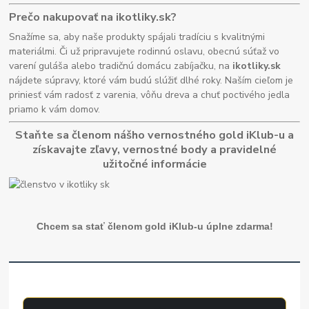
Prečo nakupovať na ikotliky.sk?
Snažíme sa, aby naše produkty spájali tradíciu s kvalitnými
materiálmi. Či už pripravujete rodinnú oslavu, obecnú súťaž vo
varení guláša alebo tradičnú domácu zabíjačku, na
ikotliky.sk
nájdete súpravy, ktoré vám budú slúžiť dlhé roky. Naším cieľom je
priniesť vám radosť z varenia, vôňu dreva a chuť poctivého jedla
priamo k vám domov.
Staňte sa členom nášho vernostného gold iKlub-u a
získavajte zľavy, vernostné body a pravidelné
užitočné informácie
Chcem sa stať členom gold iKlub-u úplne zdarma!