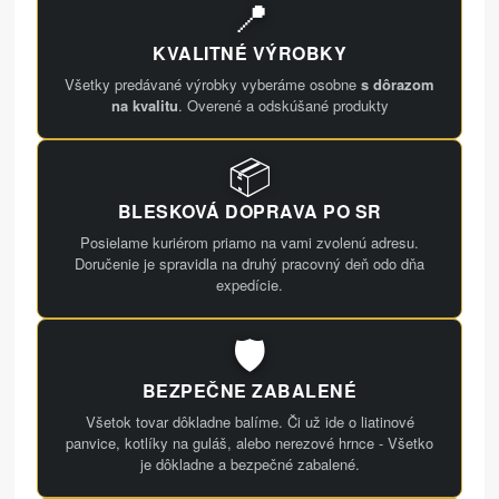
📍
KVALITNÉ VÝROBKY
Všetky predávané výrobky vyberáme osobne
s dôrazom
na kvalitu
. Overené a odskúšané produkty
📦
BLESKOVÁ DOPRAVA PO SR
Posielame kuriérom priamo na vami zvolenú adresu.
Doručenie je spravidla na druhý pracovný deň odo dňa
expedície.
🛡️
BEZPEČNE ZABALENÉ
Všetok tovar dôkladne balíme. Či už ide o liatinové
panvice, kotlíky na guláš, alebo nerezové hrnce - Všetko
je dôkladne a bezpečné zabalené.