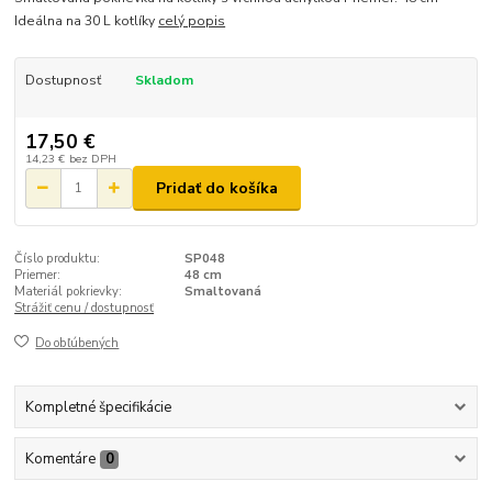
Ideálna na 30 L kotlíky
celý popis
Dostupnosť
Skladom
17,50 €
14,23 €
bez DPH
Pridať do košíka
Číslo produktu:
SP048
Priemer:
48 cm
Materiál pokrievky:
Smaltovaná
Strážiť cenu / dostupnosť
Do obľúbených
Kompletné špecifikácie
Komentáre
0