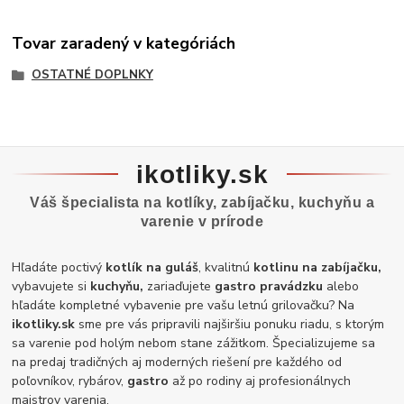
Tovar zaradený v kategóriách
OSTATNÉ DOPLNKY
ikotliky.sk
Váš špecialista na kotlíky, zabíjačku, kuchyňu a
varenie v prírode
Hľadáte poctivý
kotlík na guláš
, kvalitnú
kotlinu na zabíjačku,
vybavujete si
kuchyňu,
zariaďujete
gastro pravádzku
alebo
hľadáte kompletné vybavenie pre vašu letnú grilovačku? Na
ikotliky.sk
sme pre vás pripravili najširšiu ponuku riadu, s ktorým
sa varenie pod holým nebom stane zážitkom. Špecializujeme sa
na predaj tradičných aj moderných riešení pre každého od
poľovníkov, rybárov,
gastro
až po rodiny aj profesionálnych
majstrov varenia.