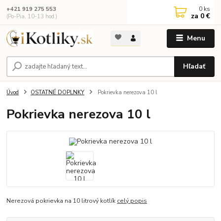
0
ks
+421 919 275 553
za
0 €
(Po-Pia, 10-13 hod.)
Menu
Hľadať
Úvod
OSTATNÉ DOPLNKY
Pokrievka nerezova 10 l
Pokrievka nerezova 10 l
Nerezová pokrievka na 10 litrový kotlík
celý popis