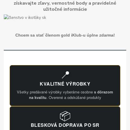
získavajte zľavy, vernostné body a pravidelné
užitočné informácie
Chcem sa stať členom gold iKlub-u úplne zdarma!
📍
KVALITNÉ VÝROBKY
Všetky predávané výrobky vyberáme osobne
s dôrazom
na kvalitu
. Overené a odskúšané produkty
📦
BLESKOVÁ DOPRAVA PO SR