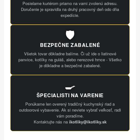
Posielame kuriérom priamo na vami zvolenú adresu.
Doručenie je spravidla na druhý pracovný deň odo dňa
expedície.
🛡️
BEZPEČNE ZABALENÉ
Všetok tovar dôkladne balíme. Či už ide o liatinové
panvice, kotlíky na guláš, alebo nerezové hrnce - Všetko
je dôkladne a bezpečné zabalené.
🍳
ŠPECIALISTI NA VARENIE
Ponúkame len overený tradičný kuchynský riad a
outdoorové vybavenie. Ak si neviete vybrať veľkosť, radi
vám poradíme.
Kontaktujte nás na
ikotliky@ikotliky.sk