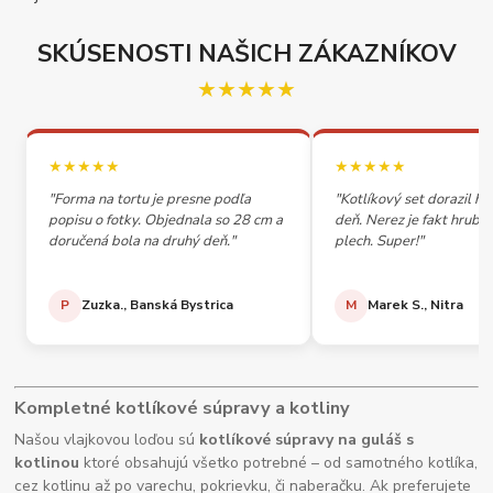
SKÚSENOSTI NAŠICH ZÁKAZNÍKOV
★★★★★
★★★★★
★★★★★
"Forma na tortu je presne podľa
"Kotlíkový set dorazil h
popisu o fotky. Objednala so 28 cm a
deň. Nerez je fakt hrubý,
doručená bola na druhý deň."
plech. Super!"
P
Zuzka., Banská Bystrica
M
Marek S., Nitra
Kompletné kotlíkové súpravy a kotliny
Našou vlajkovou loďou sú
kotlíkové súpravy na guláš s
kotlinou
ktoré obsahujú všetko potrebné – od samotného kotlíka,
cez kotlinu až po varechu, pokrievku, či naberačku. Ak preferujete