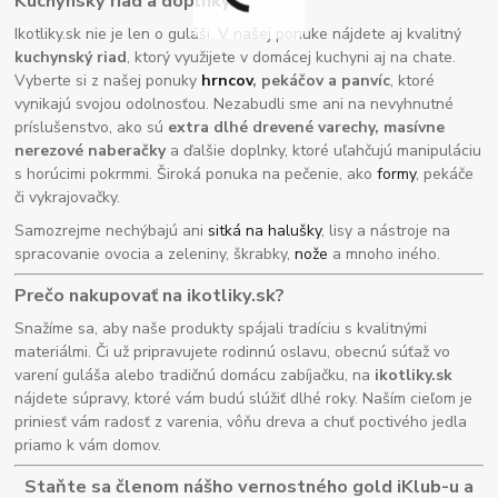
Kuchynský riad a doplnky
Ikotliky.sk nie je len o guláši. V našej ponuke nájdete aj kvalitný
kuchynský riad
, ktorý využijete v domácej kuchyni aj na chate.
Vyberte si z našej ponuky
hrncov
, pekáčov a panvíc
, ktoré
vynikajú svojou odolnosťou. Nezabudli sme ani na nevyhnutné
príslušenstvo, ako sú
extra dlhé drevené varechy, masívne
nerezové naberačky
a ďalšie doplnky, ktoré uľahčujú manipuláciu
s horúcimi pokrmmi. Široká ponuka na pečenie, ako
formy
, pekáče
či vykrajovačky.
Samozrejme nechýbajú ani
sitká na halušky
, lisy a nástroje na
spracovanie ovocia a zeleniny, škrabky,
nože
a mnoho iného.
Prečo nakupovať na ikotliky.sk?
Snažíme sa, aby naše produkty spájali tradíciu s kvalitnými
materiálmi. Či už pripravujete rodinnú oslavu, obecnú súťaž vo
varení guláša alebo tradičnú domácu zabíjačku, na
ikotliky.sk
nájdete súpravy, ktoré vám budú slúžiť dlhé roky. Naším cieľom je
priniesť vám radosť z varenia, vôňu dreva a chuť poctivého jedla
priamo k vám domov.
Staňte sa členom nášho vernostného gold iKlub-u a