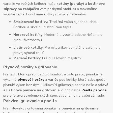
varenie vo veľkých kotloch, naše
kotliny (paráky)
a
kotlinové
súpravy na zabíjačku
vám poskytnú stabilitu a maximálne
využitie tepla. Ponúkame kotlíky rôznych materiálov:
Smaltované kotlíky:
Tradičná voľba s jednoduchou
údržbou a skvelou distribúciou tepla.
Nerezové kotlíky:
Moderné a vysoko odolné riešenie s
dlhou životnosťou.
Liatinové kotlíky:
Pre milovníkov pomalého varenia a
pravej sýtosti chutí.
Medené kotlíky:
Pre gulášových majstrov
Plynové horáky a grilovanie
Pre tých, ktorí uprednostňujú komfort a čistú prácu, ponúkame
výkonné
plynové horáky
a variče
pod kotlíky, ktoré zabezpečia
plynulý výkon bez dymu. Milovníci grilovania ocenia naše
oceľové
a liatinové panvice na grilovanie
, či originálne
Paella panvice
pre prípravu stredomorských špecialít priamo na vašej záhrade.
Panvice, grilovanie a paella
Pre milovníkov grilovania ponúkame
panvice na grilovanie,