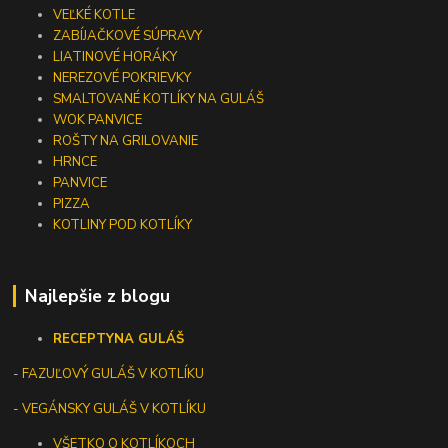
VEĽKÉ KOTLE
ZABÍJAČKOVÉ SÚPRAVY
LIATINOVÉ HORÁKY
NEREZOVÉ POKRIEVKY
SMALTOVANÉ KOTLÍKY NA GULÁŠ
WOK PANVICE
ROŠTY NA GRILOVANIE
HRNCE
PANVICE
PIZZA
KOTLINY POD KOTLÍKY
Najlepšie z blogu
RECEPTY
NA GULÁŠ
-
FAZUĽOVÝ GULÁŠ V KOTLÍKU
- VEGÁNSKY GULÁŠ V KOTLÍKU
VŠETKO O KOTLÍKOCH