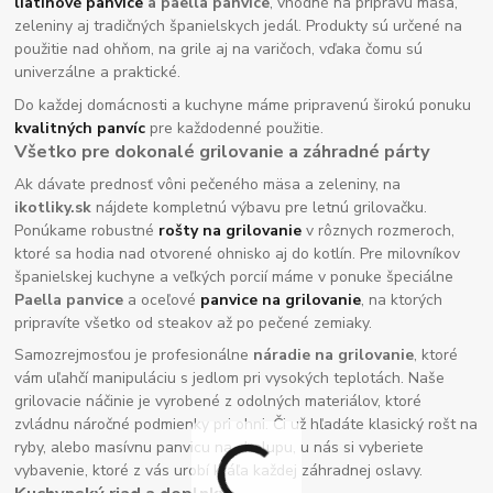
liatinové panvice
a paella panvice
, vhodné na prípravu mäsa,
zeleniny aj tradičných španielskych jedál. Produkty sú určené na
použitie nad ohňom, na grile aj na varičoch, vďaka čomu sú
univerzálne a praktické.
Do každej domácnosti a kuchyne máme pripravenú širokú ponuku
kvalitných panvíc
pre každodenné použitie.
Všetko pre dokonalé grilovanie a záhradné párty
Ak dávate prednosť vôni pečeného mäsa a zeleniny, na
ikotliky.sk
nájdete kompletnú výbavu pre letnú grilovačku.
Ponúkame robustné
rošty na grilovanie
v rôznych rozmeroch,
ktoré sa hodia nad otvorené ohnisko aj do kotlín. Pre milovníkov
španielskej kuchyne a veľkých porcií máme v ponuke špeciálne
Paella panvice
a oceľové
panvice na grilovanie
, na ktorých
pripravíte všetko od steakov až po pečené zemiaky.
Samozrejmosťou je profesionálne
náradie na grilovanie
, ktoré
vám uľahčí manipuláciu s jedlom pri vysokých teplotách. Naše
grilovacie náčinie je vyrobené z odolných materiálov, ktoré
zvládnu náročné podmienky pri ohni. Či už hľadáte klasický rošt na
ryby, alebo masívnu panvicu na chalupu, u nás si vyberiete
vybavenie, ktoré z vás urobí kráľa každej záhradnej oslavy.