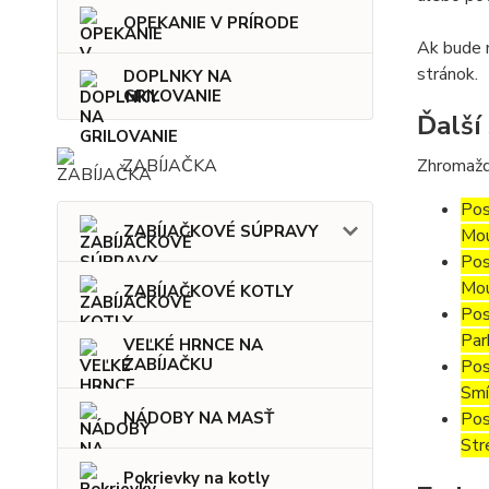
OPEKANIE V PRÍRODE
Ak bude m
stránok.
DOPLNKY NA
GRILOVANIE
Ďalší
Zhromažd
ZABÍJAČKA
Pos
ZABÍJAČKOVÉ SÚPRAVY
Mou
Pos
Mou
ZABÍJAČKOVÉ KOTLY
Pos
Par
VEĽKÉ HRNCE NA
ZABÍJAČKU
Pos
Smí
Pos
NÁDOBY NA MASŤ
Str
Pokrievky na kotly