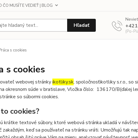
 ČO MUSÍTE VEDIEŤ | BLOG
Neviet
Hľadať
+421
(Po-Pi
ráca s cookies
a s cookies
ovateľ webovej stránky
ikotliky.sk
, spoločnosťikotliky s.r.o., so
na okresnom súde v bratislave,
Vložka číslo:
136170/B
(ďalej l
stránke so súbormi cookies.
 to cookies?
ú krátke textové súbory, ktoré webová stránka ukladá v návštev
č zakaždým, keď sa používateľ na stránku vráti. Umožňujú tak napr
určitý obsah šitý práve Vám na mieru, analyzovať návštevnosť w