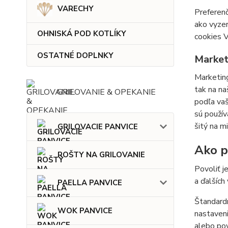
VARECHY
Preferenč
ako vyzer
OHNISKÁ POD KOTLÍKY
cookies V
OSTATNÉ DOPLNKY
Market
Marketing
tak na na
GRILOVANIE & OPEKANIE
podľa vaš
sú použív
šitý na m
GRILOVACIE PANVICE
Ako po
ROŠTY NA GRILOVANIE
Povoliť j
a ďalších
PAELLA PANVICE
Štandardn
WOK PANVICE
nastaveni
alebo pov