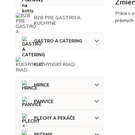
Zmien
Práca s o
B2B PRE GASTRO A
právnych 
KUCHYNE
GASTRO A CATERING
KUCHYNSKÝ RIAD
HRNCE
PANVICE
PLECHY A PEKÁČE
PEČENIE