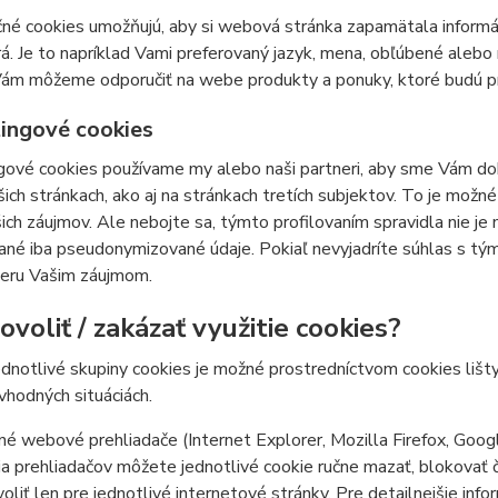
né cookies umožňujú, aby si webová stránka zapamätala informá
á. Je to napríklad Vami preferovaný jazyk, mena, obľúbené ale
ám môžeme odporučiť na webe produkty a ponuky, ktoré budú pre
ingové cookies
ové cookies používame my alebo naši partneri, aby sme Vám doká
šich stránkach, ako aj na stránkach tretích subjektov. To je mož
ich záujmov. Ale nebojte sa, týmto profilovaním spravidla nie je
ané iba pseudonymizované údaje. Pokiaľ nevyjadríte súhlas s tý
ieru Vašim záujmom.
voliť / zakázať využitie cookies?
ednotlivé skupiny cookies je možné prostredníctvom cookies lišt
 vhodných situáciách.
é webové prehliadače (Internet Explorer, Mozilla Firefox, Goog
a prehliadačov môžete jednotlivé cookie ručne mazať, blokovať či 
oliť len pre jednotlivé internetové stránky. Pre detailnejšie inf