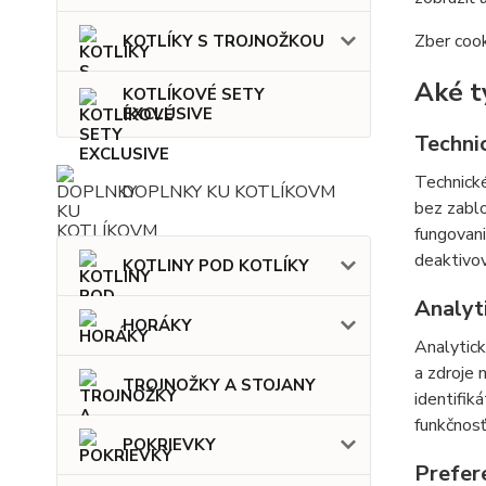
Zber cook
KOTLÍKY S TROJNOŽKOU
Aké t
KOTLÍKOVÉ SETY
EXCLUSIVE
Techni
Technické
DOPLNKY KU KOTLÍKOVM
bez zablo
fungovani
deaktivov
KOTLINY POD KOTLÍKY
Analyt
HORÁKY
Analytic
a zdroje
TROJNOŽKY A STOJANY
identifik
funkčnosť
POKRIEVKY
Prefer