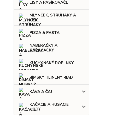
LISY A PASÍROVAČE
MLYNČEK, STRÚHAKY A
LISY
PIZZA & PASTA
NABERAČKY A
OBRACAČKY
KUCHYNSKÉ DOPLNKY
RÍMSKY HLINENÝ RIAD
KÁVA A ČAJ
KAČACIE A HUSACIE
HODY