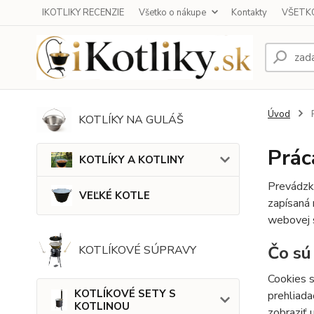
IKOTLIKY RECENZIE
Všetko o nákupe
Kontakty
VŠETKO
Úvod
P
KOTLÍKY NA GULÁŠ
Prác
KOTLÍKY A KOTLINY
Prevádzk
VEĽKÉ KOTLE
zapísaná 
webovej 
Čo sú
KOTLÍKOVÉ SÚPRAVY
Cookies s
KOTLÍKOVÉ SETY S
prehliada
KOTLINOU
zobraziť 