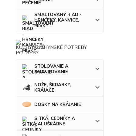
SMALTOVANÝ RIAD -
HRNĆEKY, KANVICE,
MISKY
KUCHYNSKÉ POTREBY
STOLOVANIE A
SERVÍROVANIE
NOŽE, ŠKRABKY,
KRÁJAČE
DOSKY NA KRÁJANIE
SITKÁ, CEDNÍKY A
HALUŠKÁRNE