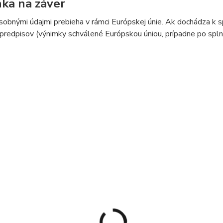
ka na záver
sobnými údajmi prebieha v rámci Európskej únie. Ak dochádza k 
predpisov (výnimky schválené Európskou úniou, prípadne po splne