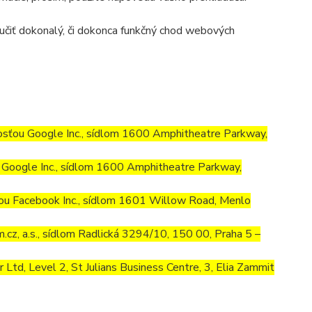
učiť dokonalý, či dokonca funkčný chod webových
osťou Google Inc., sídlom 1600 Amphitheatre Parkway,
Google Inc., sídlom 1600 Amphitheatre Parkway,
ou Facebook Inc., sídlom 1601 Willow Road, Menlo
cz, a.s., sídlom Radlická 3294/10, 150 00, Praha 5 –
td, Level 2, St Julians Business Centre, 3, Elia Zammit