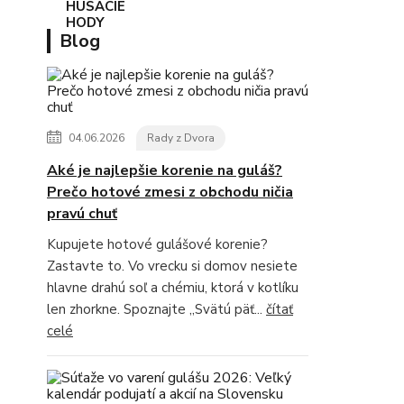
Blog
04.06.2026
Rady z Dvora
Aké je najlepšie korenie na guláš?
Prečo hotové zmesi z obchodu ničia
pravú chuť
Kupujete hotové gulášové korenie?
Zastavte to. Vo vrecku si domov nesiete
hlavne drahú soľ a chémiu, ktorá v kotlíku
len zhorkne. Spoznajte „Svätú päť...
čítať
celé