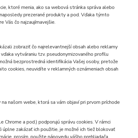
cie, ktoré menia, ako sa webová stránka správa alebo
bo naposledy prezerané produkty a pod. Vďaka týmto
 Vás čo najzaujímavejšie.
zali zobraziť čo najrelevantnejší obsah alebo reklamy
né vďaka vytváraniu tzv. pseudonymizovaného profilu
 možná bezprostredná identifikácia Vašej osoby, pretože
mito cookies, neuvidíte v reklamných oznámeniach obsah
y na našom webe, ktorá sa vám objaví pri prvom príchode
le Chrome a pod.) podporujú správu cookies. V rámci
úplne zakázať ich použitie, je možné ich tiež blokovať
ormácie, prosím, použite nápovedu vášho prehliadača.