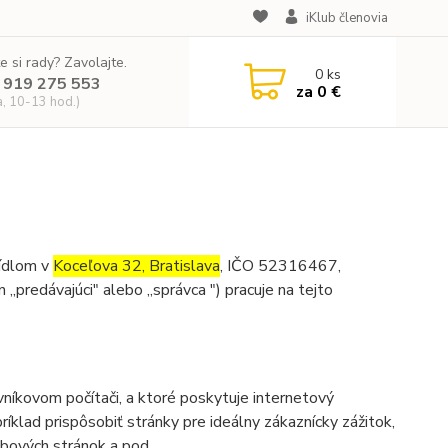
iKlub členovia
e si rady? Zavolajte.
0
ks
 919 275 553
za
0 €
a, 10-13 hod.)
 sídlom v
Koceľova 32, Bratislava
, IČO 52316467,
en „predávajúci" alebo „správca ") pracuje na tejto
níkovom počítači, a ktoré poskytuje internetový
íklad prispôsobiť stránky pre ideálny zákaznícky zážitok,
ebových stránok a pod.