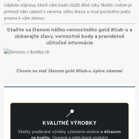
nájdete súpravy, ktoré vám budú slúžiť dlhé roky. Naším cieľom je
priniesť vám radosť z varenia, vôňu dreva a chuť poctivého jedla
priamo k vám domov.
Staňte sa členom nášho vernostného gold iKlub-u a
získavajte zľavy, vernostné body a pravidelné
užitočné informácie
Chcem sa stať členom gold iKlub-u úplne zdarma!
📍
KVALITNÉ VÝROBKY
Všetky predávané výrobky vyberáme osobne
s dôrazom
na kvalitu
. Overené a odskúšané produkty