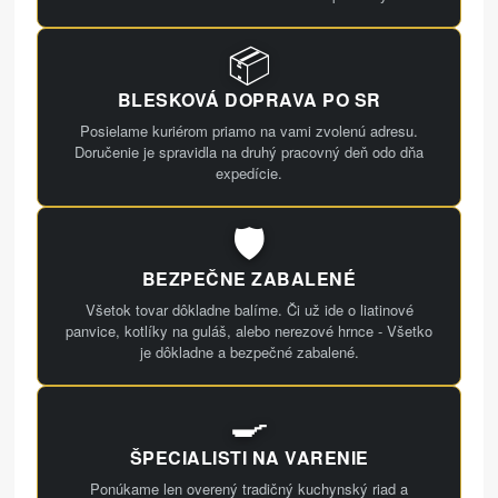
📦
BLESKOVÁ DOPRAVA PO SR
Posielame kuriérom priamo na vami zvolenú adresu.
Doručenie je spravidla na druhý pracovný deň odo dňa
expedície.
🛡️
BEZPEČNE ZABALENÉ
Všetok tovar dôkladne balíme. Či už ide o liatinové
panvice, kotlíky na guláš, alebo nerezové hrnce - Všetko
je dôkladne a bezpečné zabalené.
🍳
ŠPECIALISTI NA VARENIE
Ponúkame len overený tradičný kuchynský riad a