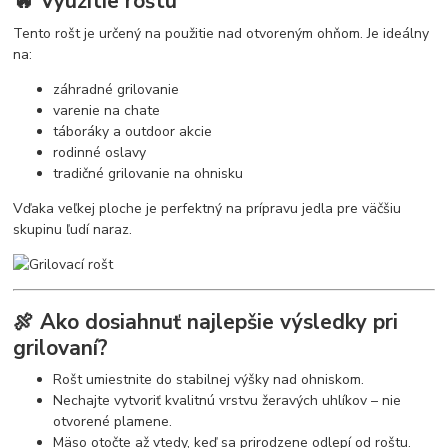
🔥 Využitie roštu
Tento rošt je určený na použitie nad otvoreným ohňom. Je ideálny
na:
záhradné grilovanie
varenie na chate
táboráky a outdoor akcie
rodinné oslavy
tradičné grilovanie na ohnisku
Vďaka veľkej ploche je perfektný na prípravu jedla pre väčšiu
skupinu ľudí naraz.
🍖 Ako dosiahnuť najlepšie výsledky pri
grilovaní?
Rošt umiestnite do stabilnej výšky nad ohniskom.
Nechajte vytvoriť kvalitnú vrstvu žeravých uhlíkov – nie
otvorené plamene.
Mäso otočte až vtedy, keď sa prirodzene odlepí od roštu.