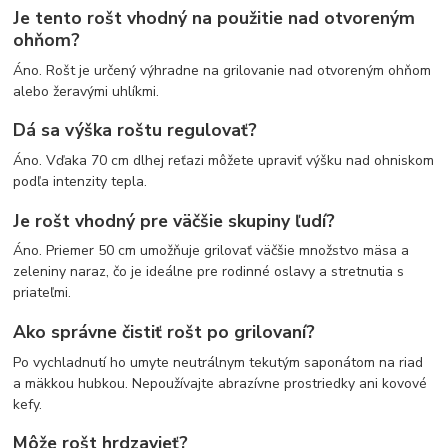
Je tento rošt vhodný na použitie nad otvoreným
ohňom?
Áno. Rošt je určený výhradne na grilovanie nad otvoreným ohňom
alebo žeravými uhlíkmi.
Dá sa výška roštu regulovať?
Áno. Vďaka 70 cm dlhej reťazi môžete upraviť výšku nad ohniskom
podľa intenzity tepla.
Je rošt vhodný pre väčšie skupiny ľudí?
Áno. Priemer 50 cm umožňuje grilovať väčšie množstvo mäsa a
zeleniny naraz, čo je ideálne pre rodinné oslavy a stretnutia s
priateľmi.
Ako správne čistiť rošt po grilovaní?
Po vychladnutí ho umyte neutrálnym tekutým saponátom na riad
a mäkkou hubkou. Nepoužívajte abrazívne prostriedky ani kovové
kefy.
Môže rošt hrdzavieť?