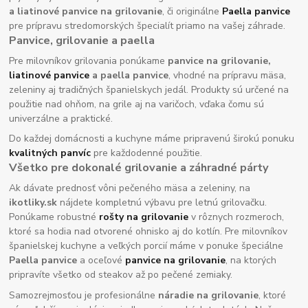
a liatinové panvice na grilovanie
, či originálne
Paella panvice
pre prípravu stredomorských špecialít priamo na vašej záhrade.
Panvice, grilovanie a paella
Pre milovníkov grilovania ponúkame
panvice na grilovanie,
liatinové panvice
a paella panvice
, vhodné na prípravu mäsa,
zeleniny aj tradičných španielskych jedál. Produkty sú určené na
použitie nad ohňom, na grile aj na varičoch, vďaka čomu sú
univerzálne a praktické.
Do každej domácnosti a kuchyne máme pripravenú širokú ponuku
kvalitných panvíc
pre každodenné použitie.
Všetko pre dokonalé grilovanie a záhradné párty
Ak dávate prednosť vôni pečeného mäsa a zeleniny, na
ikotliky.sk
nájdete kompletnú výbavu pre letnú grilovačku.
Ponúkame robustné
rošty na grilovanie
v rôznych rozmeroch,
ktoré sa hodia nad otvorené ohnisko aj do kotlín. Pre milovníkov
španielskej kuchyne a veľkých porcií máme v ponuke špeciálne
Paella panvice
a oceľové
panvice na grilovanie
, na ktorých
pripravíte všetko od steakov až po pečené zemiaky.
Samozrejmosťou je profesionálne
náradie na grilovanie
, ktoré