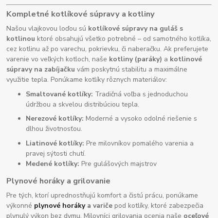
Kompletné kotlíkové súpravy a kotliny
Našou vlajkovou loďou sú
kotlíkové súpravy na guláš s
kotlinou
ktoré obsahujú všetko potrebné – od samotného kotlíka,
cez kotlinu až po varechu, pokrievku, či naberačku. Ak preferujete
varenie vo veľkých kotloch, naše
kotliny (paráky)
a
kotlinové
súpravy na zabíjačku
vám poskytnú stabilitu a maximálne
využitie tepla. Ponúkame kotlíky rôznych materiálov:
Smaltované kotlíky:
Tradičná voľba s jednoduchou
údržbou a skvelou distribúciou tepla.
Nerezové kotlíky:
Moderné a vysoko odolné riešenie s
dlhou životnosťou.
Liatinové kotlíky:
Pre milovníkov pomalého varenia a
pravej sýtosti chutí.
Medené kotlíky:
Pre gulášových majstrov
Plynové horáky a grilovanie
Pre tých, ktorí uprednostňujú komfort a čistú prácu, ponúkame
výkonné
plynové horáky
a variče
pod kotlíky, ktoré zabezpečia
plynulý výkon bez dymu. Milovníci grilovania ocenia naše
oceľové