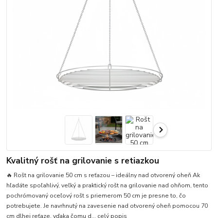
Kvalitný rošť na grilovanie s retiazkou
🔥 Rošt na grilovanie 50 cm s reťazou – ideálny nad otvorený oheň Ak
hľadáte spoľahlivý, veľký a praktický rošt na grilovanie nad ohňom, tento
pochrómovaný oceľový rošt s priemerom 50 cm je presne to, čo
potrebujete. Je navrhnutý na zavesenie nad otvorený oheň pomocou 70
cm dlhej reťaze, vďaka čomu d...
celý popis