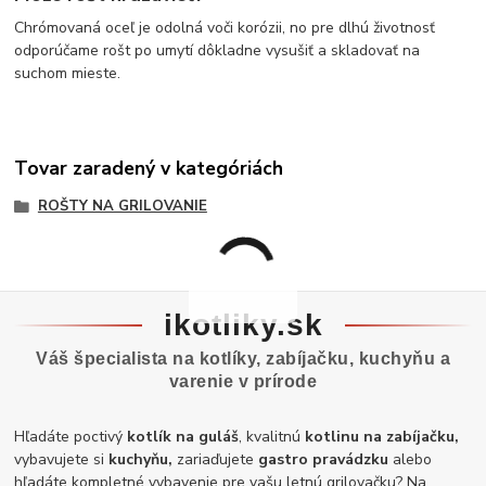
Chrómovaná oceľ je odolná voči korózii, no pre dlhú životnosť
odporúčame rošt po umytí dôkladne vysušiť a skladovať na
suchom mieste.
Tovar zaradený v kategóriách
ROŠTY NA GRILOVANIE
ikotliky.sk
Váš špecialista na kotlíky, zabíjačku, kuchyňu a
varenie v prírode
Hľadáte poctivý
kotlík na guláš
, kvalitnú
kotlinu na zabíjačku,
vybavujete si
kuchyňu,
zariaďujete
gastro pravádzku
alebo
hľadáte kompletné vybavenie pre vašu letnú grilovačku? Na