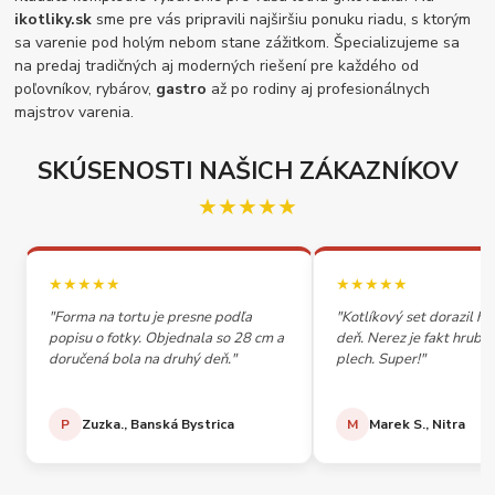
ikotliky.sk
sme pre vás pripravili najširšiu ponuku riadu, s ktorým
sa varenie pod holým nebom stane zážitkom. Špecializujeme sa
na predaj tradičných aj moderných riešení pre každého od
poľovníkov, rybárov,
gastro
až po rodiny aj profesionálnych
majstrov varenia.
SKÚSENOSTI NAŠICH ZÁKAZNÍKOV
★★★★★
★★★★★
★★★★★
"Forma na tortu je presne podľa
"Kotlíkový set dorazil h
popisu o fotky. Objednala so 28 cm a
deň. Nerez je fakt hrubý,
doručená bola na druhý deň."
plech. Super!"
P
Zuzka., Banská Bystrica
M
Marek S., Nitra