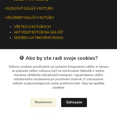
-
FAZUĽOVÝ GULÁŠ V KOTLÍKU
- VEGÁNSKY GULÁŠ V KOTLÍKU
VŠETKO O KOTLÍKOCH
AKÝ VEĽKÝ KOTLÍK NA GULÁŠ?
ÚDRŽBA LIATINOVÉHO RIADU
🍪 Ako by ste radi svoje cookies?
Kontakty
Súbory cookies používame na správne fungovanie nášho e-shopu
av prípade vášho súhlasu tiež na sledovanie štatistík o webe,
meranie efektivity reklamných kampaní, zapamätanie vášho
+421 919 275 553
obľúbeného nastavenia pri používaní stránok, či zobrazenie
(Po-Pia, 10-13 hod.)
reklám zodpovedajúcich vašim preferenciám.
Viac na využitie
cookies
ikotliky@ikotliky.sk
Súhlasím
Nastavenia