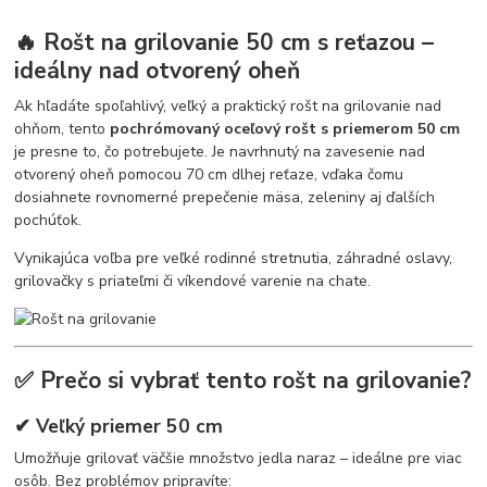
🔥 Rošt na grilovanie 50 cm s reťazou –
ideálny nad otvorený oheň
Ak hľadáte spoľahlivý, veľký a praktický rošt na grilovanie nad
ohňom, tento
pochrómovaný oceľový rošt s priemerom 50 cm
je presne to, čo potrebujete. Je navrhnutý na zavesenie nad
otvorený oheň pomocou 70 cm dlhej reťaze, vďaka čomu
dosiahnete rovnomerné prepečenie mäsa, zeleniny aj ďalších
pochúťok.
Vynikajúca voľba pre veľké rodinné stretnutia, záhradné oslavy,
grilovačky s priateľmi či víkendové varenie na chate.
✅ Prečo si vybrať tento rošt na grilovanie?
✔ Veľký priemer 50 cm
Umožňuje grilovať väčšie množstvo jedla naraz – ideálne pre viac
osôb. Bez problémov pripravíte: