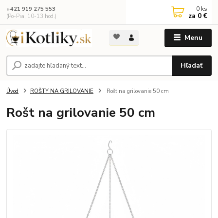
0
ks
+421 919 275 553
za
0 €
(Po-Pia, 10-13 hod.)
Menu
Hľadať
Úvod
ROŠTY NA GRILOVANIE
Rošt na grilovanie 50 cm
Rošt na grilovanie 50 cm