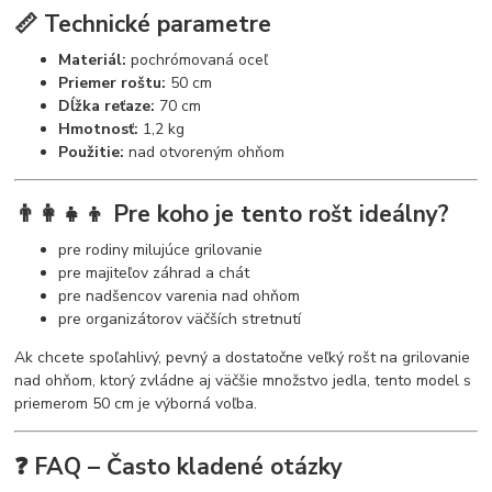
📏 Technické parametre
Materiál:
pochrómovaná oceľ
Priemer roštu:
50 cm
Dĺžka reťaze:
70 cm
Hmotnosť:
1,2 kg
Použitie:
nad otvoreným ohňom
👨‍👩‍👧‍👦 Pre koho je tento rošt ideálny?
pre rodiny milujúce grilovanie
pre majiteľov záhrad a chát
pre nadšencov varenia nad ohňom
pre organizátorov väčších stretnutí
Ak chcete spoľahlivý, pevný a dostatočne veľký rošt na grilovanie
nad ohňom, ktorý zvládne aj väčšie množstvo jedla, tento model s
priemerom 50 cm je výborná voľba.
❓ FAQ – Často kladené otázky