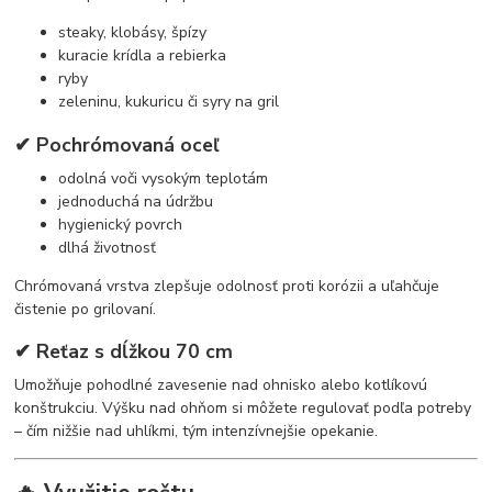
steaky, klobásy, špízy
kuracie krídla a rebierka
ryby
zeleninu, kukuricu či syry na gril
✔ Pochrómovaná oceľ
odolná voči vysokým teplotám
jednoduchá na údržbu
hygienický povrch
dlhá životnosť
Chrómovaná vrstva zlepšuje odolnosť proti korózii a uľahčuje
čistenie po grilovaní.
✔ Reťaz s dĺžkou 70 cm
Umožňuje pohodlné zavesenie nad ohnisko alebo kotlíkovú
konštrukciu. Výšku nad ohňom si môžete regulovať podľa potreby
– čím nižšie nad uhlíkmi, tým intenzívnejšie opekanie.