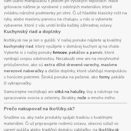
vám uľahčí manipuláciu s jedlom pri vysokých teplotách. Naše
grilovacie náčinie je vyrobené z odolných materiálov, ktoré
zvládnu náročné podmienky pri ohni. Či už hľadáte klasický rošt na
ryby, alebo masívnu panvicu na chalupu, u nás si vyberiete
vybavenie, ktoré z vás urobí kráľa každej záhradnej oslavy.
Kuchynský riad a doplnky
Ikotliky.sk nie je len o guláši. V našej ponuke nájdete aj kvalitný
kuchynský riad
, ktorý využijete v domácej kuchyni aj na chate.
Vyberte si z našej ponuky
hrncov
, pekáčov a panvíc
, ktoré
vynikajú svojou odolnosťou. Nezabudli sme ani na nevyhnutné
príslušenstvo, ako sú
extra dlhé drevené varechy, masívne
nerezové naberačky
a ďalšie doplnky, ktoré uľahčujú manipuláciu
s horúcimi pokrmmi. Široká ponuka na pečenie, ako
formy
, pekáče
či vykrajovačky.
Samozrejme nechýbajú ani
sitká na halušky
, lisy a nástroje na
spracovanie ovocia a zeleniny, škrabky,
nože
a mnoho iného.
Prečo nakupovať na ikotliky.sk?
Snažíme sa, aby naše produkty spájali tradíciu s kvalitnými
materiálmi. Či už pripravujete rodinnú oslavu, obecnú súťaž vo
varení guláša alebo tradičnú domácu zabíjačku, na
ikotliky.sk