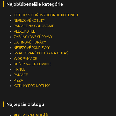
Najobľúbenejšie kategórie
KOTLÍKY S OHŇOVZDORNOU KOTLINOU
NEREZOVÉ KOTLÍKY
PANVICE NA GRILOVANIE
VEĽKÉ KOTLE
ZABÍJAČKOVÉ SÚPRAVY
LIATINOVÉ HORÁKY
NEREZOVÉ POKRIEVKY
SMALTOVANÉ KOTLÍKY NA GULÁŠ
WOK PANVICE
ROŠTY NA GRILOVANIE
HRNCE
PANVICE
PIZZA
KOTLINY POD KOTLÍKY
Najlepšie z blogu
RECEPTY
NA GULÁŠ