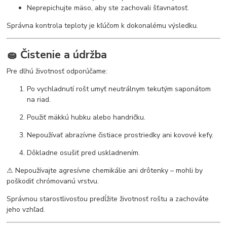
Neprepichujte mäso, aby ste zachovali šťavnatosť.
Správna kontrola teploty je kľúčom k dokonalému výsledku.
🧽 Čistenie a údržba
Pre dlhú životnosť odporúčame:
Po vychladnutí rošt umyť neutrálnym tekutým saponátom
na riad.
Použiť mäkkú hubku alebo handričku.
Nepoužívať abrazívne čistiace prostriedky ani kovové kefy.
Dôkladne osušiť pred uskladnením.
⚠ Nepoužívajte agresívne chemikálie ani drôtenky – mohli by
poškodiť chrómovanú vrstvu.
Správnou starostlivosťou predĺžite životnosť roštu a zachováte
jeho vzhľad.