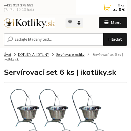
0
ks
+421 919 275 553
za
0 €
(Po-Pia, 10-13 hod.)
Menu
Hľadať
Úvod
KOTLÍKY A KOTLINY
Servírovacie kotlíky
Servírovací set 6 ks |
ikotliky.sk
Servírovací set 6 ks | ikotliky.sk