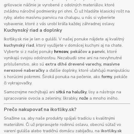
grilovacie náčinie je vyrobené z odolných materiálov, ktoré
zvládnu náročné podmienky pri ohni. Či už hľadáte klasický rošt na
ryby, alebo masívnu panvicu na chalupu, u nás si vyberiete
vybavenie, ktoré z vás urobí kráľa každej záhradnej oslavy.
Kuchynský riad a doplnky
Ikotliky.sk nie je len o guláši. V našej ponuke nájdete aj kvalitný
kuchynský riad
, ktorý využijete v domácej kuchyni aj na chate.
Vyberte si z našej ponuky
hrncov
, pekáčov a panvíc
, ktoré
vynikajú svojou odolnosťou. Nezabudli sme ani na nevyhnutné
príslušenstvo, ako sú
extra dlhé drevené varechy, masívne
nerezové naberačky
a ďalšie doplnky, ktoré uľahčujú manipuláciu
s horúcimi pokrmmi. Široká ponuka na pečenie, ako
formy
, pekáče
či vykrajovačky.
Samozrejme nechýbajú ani
sitká na halušky
, lisy a nástroje na
spracovanie ovocia a zeleniny, škrabky,
nože
a mnoho iného.
Prečo nakupovať na ikotliky.sk?
Snažíme sa, aby naše produkty spájali tradíciu s kvalitnými
materiálmi. Či už pripravujete rodinnú oslavu, obecnú súťaž vo
varení guláša alebo tradičnú domácu zabíjačku, na
ikotliky.sk