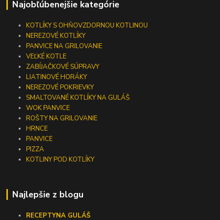
Najobľúbenejšie kategórie
KOTLÍKY S OHŇOVZDORNOU KOTLINOU
NEREZOVÉ KOTLÍKY
PANVICE NA GRILOVANIE
VEĽKÉ KOTLE
ZABÍJAČKOVÉ SÚPRAVY
LIATINOVÉ HORÁKY
NEREZOVÉ POKRIEVKY
SMALTOVANÉ KOTLÍKY NA GULÁŠ
WOK PANVICE
ROŠTY NA GRILOVANIE
HRNCE
PANVICE
PIZZA
KOTLINY POD KOTLÍKY
Najlepšie z blogu
RECEPTY
NA GULÁŠ