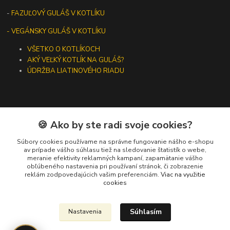
-
FAZUĽOVÝ GULÁŠ V KOTLÍKU
- VEGÁNSKY GULÁŠ V KOTLÍKU
VŠETKO O KOTLÍKOCH
AKÝ VEĽKÝ KOTLÍK NA GULÁŠ?
ÚDRŽBA LIATINOVÉHO RIADU
🍪 Ako by ste radi svoje cookies?
Kontakty
Súbory cookies používame na správne fungovanie nášho e-shopu
+421 919 275 553
av prípade vášho súhlasu tiež na sledovanie štatistík o webe,
meranie efektivity reklamných kampaní, zapamätanie vášho
(Po-Pia, 10-13 hod.)
obľúbeného nastavenia pri používaní stránok, či zobrazenie
reklám zodpovedajúcich vašim preferenciám.
Viac na využitie
ikotliky@ikotliky.sk
cookies
Súhlasím
Nastavenia