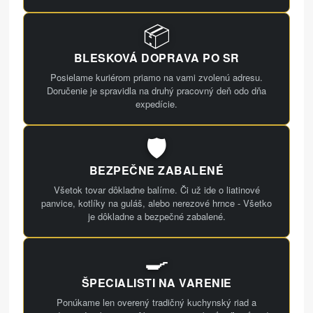
📦
BLESKOVÁ DOPRAVA PO SR
Posielame kuriérom priamo na vami zvolenú adresu.
Doručenie je spravidla na druhý pracovný deň odo dňa
expedície.
🛡️
BEZPEČNE ZABALENÉ
Všetok tovar dôkladne balíme. Či už ide o liatinové
panvice, kotlíky na guláš, alebo nerezové hrnce - Všetko
je dôkladne a bezpečné zabalené.
🍳
ŠPECIALISTI NA VARENIE
Ponúkame len overený tradičný kuchynský riad a