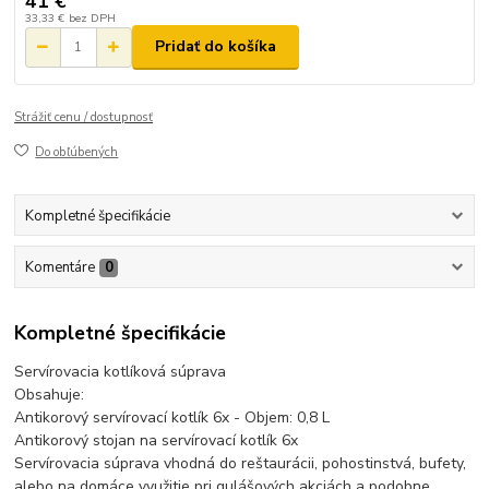
41 €
33,33 €
bez DPH
Pridať do košíka
Strážiť cenu / dostupnosť
Do obľúbených
Kompletné špecifikácie
Komentáre
0
Kompletné špecifikácie
Servírovacia kotlíková súprava
Obsahuje:
Antikorový servírovací kotlík 6x - Objem: 0,8 L
Antikorový stojan na servírovací kotlík 6x
Servírovacia súprava vhodná do reštaurácii, pohostinstvá, bufety,
alebo na domáce využitie pri gulášových akciách a podobne.