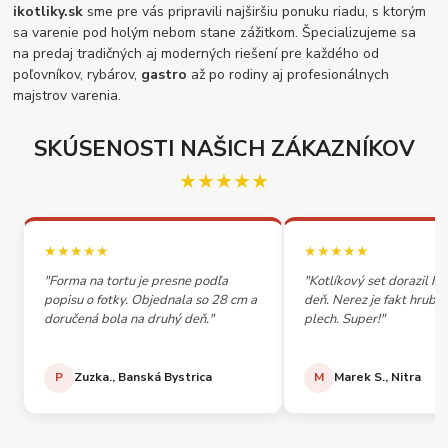
ikotliky.sk
sme pre vás pripravili najširšiu ponuku riadu, s ktorým
sa varenie pod holým nebom stane zážitkom. Špecializujeme sa
na predaj tradičných aj moderných riešení pre každého od
poľovníkov, rybárov,
gastro
až po rodiny aj profesionálnych
majstrov varenia.
SKÚSENOSTI NAŠICH ZÁKAZNÍKOV
★★★★★
★★★★★
★★★★★
"Forma na tortu je presne podľa
"Kotlíkový set dorazil h
popisu o fotky. Objednala so 28 cm a
deň. Nerez je fakt hrubý,
doručená bola na druhý deň."
plech. Super!"
P
Zuzka., Banská Bystrica
M
Marek S., Nitra