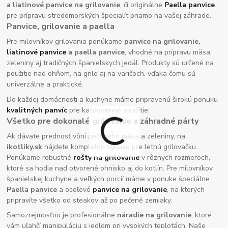
a liatinové panvice na grilovanie
, či originálne
Paella panvice
pre prípravu stredomorských špecialít priamo na vašej záhrade.
Panvice, grilovanie a paella
Pre milovníkov grilovania ponúkame
panvice na grilovanie,
liatinové panvice
a paella panvice
, vhodné na prípravu mäsa,
zeleniny aj tradičných španielskych jedál. Produkty sú určené na
použitie nad ohňom, na grile aj na varičoch, vďaka čomu sú
univerzálne a praktické.
Do každej domácnosti a kuchyne máme pripravenú širokú ponuku
kvalitných panvíc
pre každodenné použitie.
Všetko pre dokonalé grilovanie a záhradné párty
Ak dávate prednosť vôni pečeného mäsa a zeleniny, na
ikotliky.sk
nájdete kompletnú výbavu pre letnú grilovačku.
Ponúkame robustné
rošty na grilovanie
v rôznych rozmeroch,
ktoré sa hodia nad otvorené ohnisko aj do kotlín. Pre milovníkov
španielskej kuchyne a veľkých porcií máme v ponuke špeciálne
Paella panvice
a oceľové
panvice na grilovanie
, na ktorých
pripravíte všetko od steakov až po pečené zemiaky.
Samozrejmosťou je profesionálne
náradie na grilovanie
, ktoré
vám uľahčí manipuláciu s jedlom pri vysokých teplotách. Naše