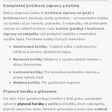
Kompletné kotlíkové súpravy a kotliny
Našou vlajkovou loďou sú
kotlíkové súpravy na guláš s
kotlinou
ktoré obsahujú všetko potrebné – od samotného kotlíka,
cez kotlinu až po varechu, pokrievku, či naberačku. Ak preferujete
varenie vo veľkých kotloch, naše
kotliny (paráky)
a
kotlinové
súpravy na zabíjačku
vám poskytnú stabilitu a maximálne
využitie tepla. Ponúkame kotlíky rôznych materiálov:
Smaltované kotlíky:
Tradičná voľba s jednoduchou
údržbou a skvelou distribúciou tepla.
Nerezové kotlíky:
Moderné a vysoko odolné riešenie s
dlhou životnosťou.
Liatinové kotlíky:
Pre milovníkov pomalého varenia a
pravej sýtosti chutí.
Medené kotlíky:
Pre gulášových majstrov
Plynové horáky a grilovanie
Pre tých, ktorí uprednostňujú komfort a čistú prácu, ponúkame
výkonné
plynové horáky
a variče
pod kotlíky, ktoré zabezpečia
plynulý výkon bez dymu. Milovníci grilovania ocenia naše
oceľové