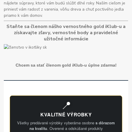
nájdete súpravy, ktoré vám budú slúžiť dlhé roky. Naším cieľom je
priniesť vám radosť z varenia, vôňu dreva a chuť poctivého jedla
priamo k vám domov.
Staňte sa členom nášho vernostného gold iKlub-u a
získavajte zľavy, vernostné body a pravidelné
užitočné informácie
Chcem sa stať členom gold iKlub-u úplne zdarma!
📍
KVALITNÉ VÝROBKY
Všetky predávané výrobky vyberáme osobne
s dôrazom
na kvalitu
. Overené a odskúšané produkty