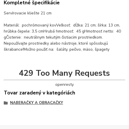
Kompletné špecifikácie
Servírovacie kliešte 21 cm
Materiál: pochrómovaný kovVeľkosť: dĺžka: 21 cm; šírka: 13 cm,
hrúbka čepele: 3,5 cmHrubá hmotnosť: 45 gHmotnosť netto: 40
gČistenie: neutrálnym tekutým čistiacim prostriedkom.
Nepoužívajte prostriedky alebo nástroje, ktoré spôsobujú
škrabance!Možno použiť na: šaláty, pečivo, mäso, špagety
429 Too Many Requests
openresty
Tovar zaradený v kategóriách
NABERAČKY A OBRACAČKY