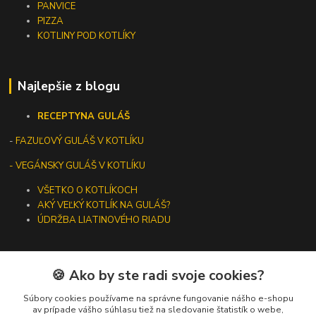
PANVICE
PIZZA
KOTLINY POD KOTLÍKY
Najlepšie z blogu
RECEPTY
NA GULÁŠ
-
FAZUĽOVÝ GULÁŠ V KOTLÍKU
- VEGÁNSKY GULÁŠ V KOTLÍKU
VŠETKO O KOTLÍKOCH
AKÝ VEĽKÝ KOTLÍK NA GULÁŠ?
ÚDRŽBA LIATINOVÉHO RIADU
🍪 Ako by ste radi svoje cookies?
Kontakty
Súbory cookies používame na správne fungovanie nášho e-shopu
av prípade vášho súhlasu tiež na sledovanie štatistík o webe,