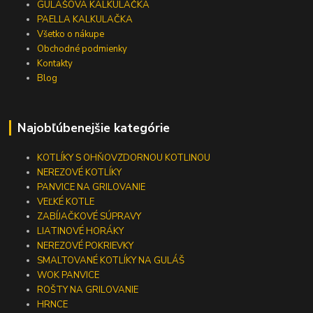
GULÁŠOVÁ KALKULAČKA
PAELLA KALKULAČKA
Všetko o nákupe
Obchodné podmienky
Kontakty
Blog
Najobľúbenejšie kategórie
KOTLÍKY S OHŇOVZDORNOU KOTLINOU
NEREZOVÉ KOTLÍKY
PANVICE NA GRILOVANIE
VEĽKÉ KOTLE
ZABÍJAČKOVÉ SÚPRAVY
LIATINOVÉ HORÁKY
NEREZOVÉ POKRIEVKY
SMALTOVANÉ KOTLÍKY NA GULÁŠ
WOK PANVICE
ROŠTY NA GRILOVANIE
HRNCE