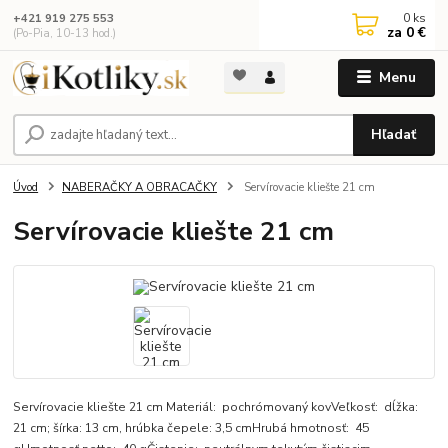
0
ks
+421 919 275 553
za
0 €
(Po-Pia, 10-13 hod.)
Menu
Hľadať
Úvod
NABERAČKY A OBRACAČKY
Servírovacie kliešte 21 cm
Servírovacie kliešte 21 cm
Servírovacie kliešte 21 cm Materiál: pochrómovaný kovVeľkosť: dĺžka:
21 cm; šírka: 13 cm, hrúbka čepele: 3,5 cmHrubá hmotnosť: 45