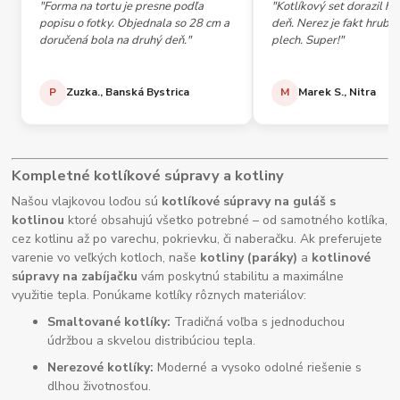
"Forma na tortu je presne podľa
"Kotlíkový set dorazil h
popisu o fotky. Objednala so 28 cm a
deň. Nerez je fakt hrubý,
doručená bola na druhý deň."
plech. Super!"
P
Zuzka., Banská Bystrica
M
Marek S., Nitra
Kompletné kotlíkové súpravy a kotliny
Našou vlajkovou loďou sú
kotlíkové súpravy na guláš s
kotlinou
ktoré obsahujú všetko potrebné – od samotného kotlíka,
cez kotlinu až po varechu, pokrievku, či naberačku. Ak preferujete
varenie vo veľkých kotloch, naše
kotliny (paráky)
a
kotlinové
súpravy na zabíjačku
vám poskytnú stabilitu a maximálne
využitie tepla. Ponúkame kotlíky rôznych materiálov:
Smaltované kotlíky:
Tradičná voľba s jednoduchou
údržbou a skvelou distribúciou tepla.
Nerezové kotlíky:
Moderné a vysoko odolné riešenie s
dlhou životnosťou.