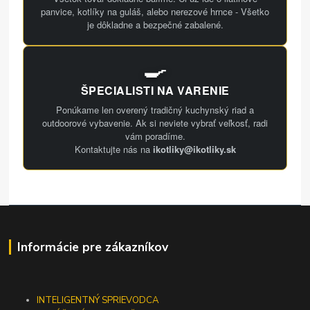
panvice, kotlíky na guláš, alebo nerezové hrnce - Všetko
je dôkladne a bezpečné zabalené.
🍳
ŠPECIALISTI NA VARENIE
Ponúkame len overený tradičný kuchynský riad a
outdoorové vybavenie. Ak si neviete vybrať veľkosť, radi
vám poradíme.
Kontaktujte nás na
ikotliky@ikotliky.sk
Informácie pre zákazníkov
INTELIGENTNÝ SPRIEVODCA