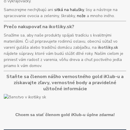
či vykrajovačky.
Samozrejme nechýbajú ani
sitká na halušky
, lisy a nástroje na
spracovanie ovocia a zeleniny, škrabky,
nože
a mnoho iného.
Prečo nakupovať na ikotliky.sk?
Snažíme sa, aby naše produkty spájali tradíciu s kvalitnými
materiálmi. Či už pripravujete rodinnú oslavu, obecnú súťaž vo
varení guláša alebo tradičnú domácu zabíjačku, na
ikotliky.sk
nájdete súpravy, ktoré vám budú slúžiť dlhé roky. Naším cieľom je
priniesť vám radosť z varenia, vôňu dreva a chuť poctivého jedla
priamo k vám domov.
Staňte sa členom nášho vernostného gold iKlub-u a
získavajte zľavy, vernostné body a pravidelné
užitočné informácie
Chcem sa stať členom gold iKlub-u úplne zdarma!