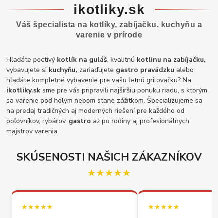
ikotliky.sk
Váš špecialista na kotlíky, zabíjačku, kuchyňu a
varenie v prírode
Hľadáte poctivý
kotlík na guláš
, kvalitnú
kotlinu na zabíjačku,
vybavujete si
kuchyňu,
zariaďujete
gastro pravádzku
alebo
hľadáte kompletné vybavenie pre vašu letnú grilovačku? Na
ikotliky.sk
sme pre vás pripravili najširšiu ponuku riadu, s ktorým
sa varenie pod holým nebom stane zážitkom. Špecializujeme sa
na predaj tradičných aj moderných riešení pre každého od
poľovníkov, rybárov,
gastro
až po rodiny aj profesionálnych
majstrov varenia.
SKÚSENOSTI NAŠICH ZÁKAZNÍKOV
★★★★★
★★★★★
★★★★★