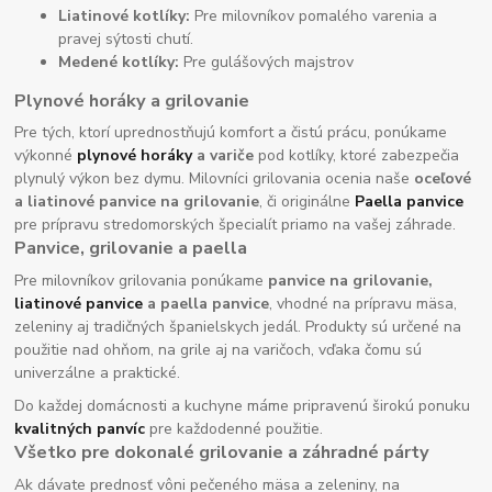
Liatinové kotlíky:
Pre milovníkov pomalého varenia a
pravej sýtosti chutí.
Medené kotlíky:
Pre gulášových majstrov
Plynové horáky a grilovanie
Pre tých, ktorí uprednostňujú komfort a čistú prácu, ponúkame
výkonné
plynové horáky
a variče
pod kotlíky, ktoré zabezpečia
plynulý výkon bez dymu. Milovníci grilovania ocenia naše
oceľové
a liatinové panvice na grilovanie
, či originálne
Paella panvice
pre prípravu stredomorských špecialít priamo na vašej záhrade.
Panvice, grilovanie a paella
Pre milovníkov grilovania ponúkame
panvice na grilovanie,
liatinové panvice
a paella panvice
, vhodné na prípravu mäsa,
zeleniny aj tradičných španielskych jedál. Produkty sú určené na
použitie nad ohňom, na grile aj na varičoch, vďaka čomu sú
univerzálne a praktické.
Do každej domácnosti a kuchyne máme pripravenú širokú ponuku
kvalitných panvíc
pre každodenné použitie.
Všetko pre dokonalé grilovanie a záhradné párty
Ak dávate prednosť vôni pečeného mäsa a zeleniny, na