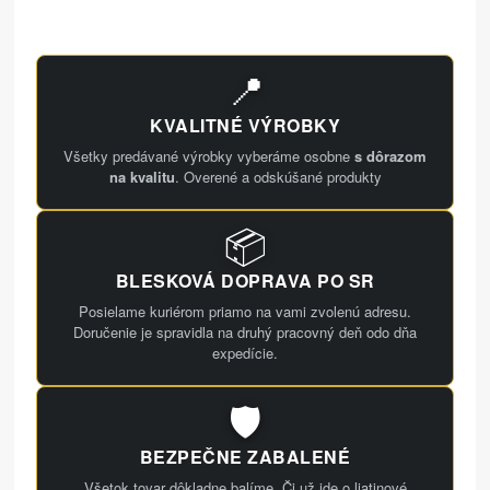
📍
KVALITNÉ VÝROBKY
Všetky predávané výrobky vyberáme osobne
s dôrazom
na kvalitu
. Overené a odskúšané produkty
📦
BLESKOVÁ DOPRAVA PO SR
Posielame kuriérom priamo na vami zvolenú adresu.
Doručenie je spravidla na druhý pracovný deň odo dňa
expedície.
🛡️
BEZPEČNE ZABALENÉ
Všetok tovar dôkladne balíme. Či už ide o liatinové