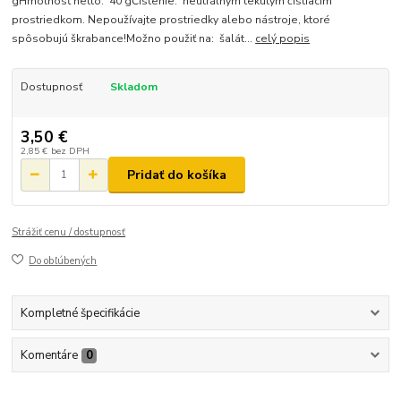
gHmotnosť netto: 40 gČistenie: neutrálnym tekutým čistiacim
prostriedkom. Nepoužívajte prostriedky alebo nástroje, ktoré
spôsobujú škrabance!Možno použiť na: šalát...
celý popis
Dostupnosť
Skladom
3,50 €
2,85 €
bez DPH
Pridať do košíka
Strážiť cenu / dostupnosť
Do obľúbených
Kompletné špecifikácie
Komentáre
0