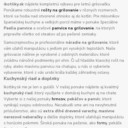
ikotliky.sk
nájdete kompletnú výbavu pre letnú grilovačku.
Ponúkame robustné
rošty na grilovanie
v rôznych rozmeroch,
ktoré sa hodia nad otvorené ohnisko aj do kotlín. Pre milovníkov
španielskej kuchyne a veľkých porcií máme v ponuke špeciálne
Paella panvice
a oceľové
panvice na grilovanie
, na ktorých
pripravíte všetko od steakov až po pečené zemiaky.
Samozrejmosťou je profesionálne
náradie na grilovanie
, ktoré
vám uľahčí manipuláciu s jedlom pri vysokých teplotách. Naše
grilovacie náčinie je vyrobené z odolných materiálov, ktoré
zvládnu náročné podmienky pri ohni. Či už hľadáte klasický rošt na
ryby, alebo masívnu panvicu na chalupu, u nás si vyberiete
vybavenie, ktoré z vás urobí kráľa každej záhradnej oslavy.
Kuchynský riad a doplnky
Ikotliky.sk nie je len o guláši. V našej ponuke nájdete aj kvalitný
kuchynský riad
, ktorý využijete v domácej kuchyni aj na chate.
Vyberte si z našej ponuky
hrncov
, pekáčov a panvíc
, ktoré
vynikajú svojou odolnosťou. Nezabudli sme ani na nevyhnutné
príslušenstvo, ako sú
extra dlhé drevené varechy, masívne
nerezové naberačky
a ďalšie doplnky, ktoré uľahčujú manipuláciu
s horúcimi pokrmmi. Široká ponuka na pečenie, ako
formy
, pekáče