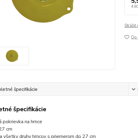
5,
4,80
Strážiť
Do 
etné špecifikácie
tné špecifikácie
á pokrievka na hrnce
 27 cm
a všetky druhy hrncov s priemerom do 27 cm