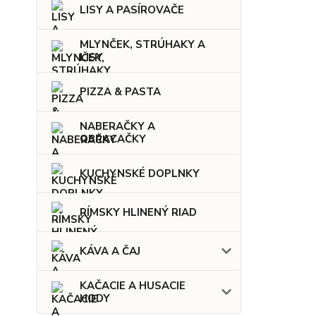
LISY A PASÍROVAČE
MLYNČEK, STRÚHAKY A
LISY
PIZZA & PASTA
NABERAČKY A
OBRACAČKY
KUCHYNSKÉ DOPLNKY
RÍMSKY HLINENÝ RIAD
KÁVA A ČAJ
KAČACIE A HUSACIE
HODY