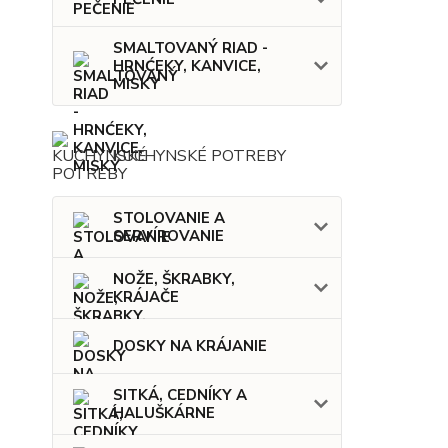
SMALTOVANÝ RIAD -
HRNĆEKY, KANVICE,
MISKY
KUCHYNSKÉ POTREBY
STOLOVANIE A
SERVÍROVANIE
NOŽE, ŠKRABKY,
KRÁJAČE
DOSKY NA KRÁJANIE
SITKÁ, CEDNÍKY A
HALUŠKÁRNE