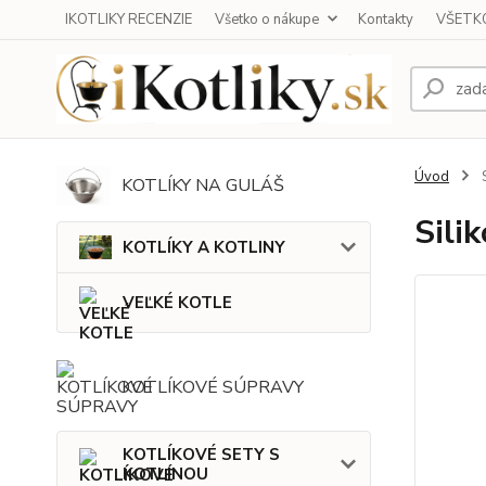
IKOTLIKY RECENZIE
Všetko o nákupe
Kontakty
VŠETKO
Úvod
S
KOTLÍKY NA GULÁŠ
Sili
KOTLÍKY A KOTLINY
VEĽKÉ KOTLE
KOTLÍKOVÉ SÚPRAVY
KOTLÍKOVÉ SETY S
KOTLINOU