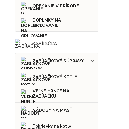
OPEKANIE V PRÍRODE
DOPLNKY NA
GRILOVANIE
ZABÍJAČKA
ZABÍJAČKOVÉ SÚPRAVY
ZABÍJAČKOVÉ KOTLY
VEĽKÉ HRNCE NA
ZABÍJAČKU
NÁDOBY NA MASŤ
Pokrievky na kotly