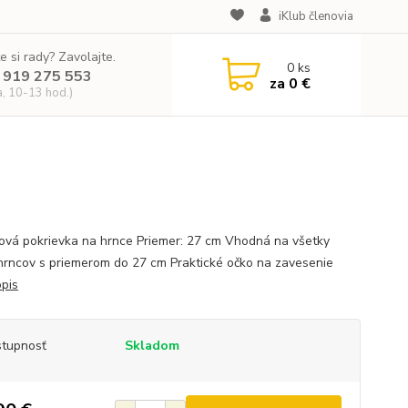
iKlub členovia
e si rady? Zavolajte.
0
ks
 919 275 553
za
0 €
a, 10-13 hod.)
nová pokrievka na hrnce Priemer: 27 cm Vhodná na všetky
hrncov s priemerom do 27 cm Praktické očko na zavesenie
opis
tupnosť
Skladom