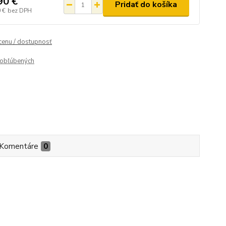
90 €
Pridať do košíka
 €
bez DPH
 cenu / dostupnosť
obľúbených
Komentáre
0