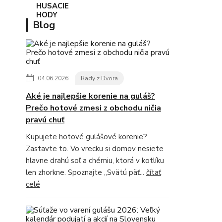
Blog
04.06.2026
Rady z Dvora
Aké je najlepšie korenie na guláš?
Prečo hotové zmesi z obchodu ničia
pravú chuť
Kupujete hotové gulášové korenie?
Zastavte to. Vo vrecku si domov nesiete
hlavne drahú soľ a chémiu, ktorá v kotlíku
len zhorkne. Spoznajte „Svätú päť...
čítať
celé