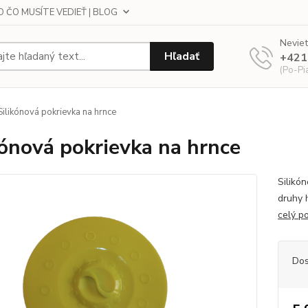
 ČO MUSÍTE VEDIEŤ | BLOG
Neviet
Hľadať
+421
(Po-Pi
ilikónová pokrievka na hrnce
kónová pokrievka na hrnce
Silikó
druhy 
celý p
Dos