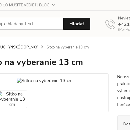
 ČO MUSÍTE VEDIEŤ | BLOG
Neviet
Hľadať
+421
(Po-Pi
KUCHYNSKÉ DOPLNKY
Sitko na vyberanie 13 cm
o na vyberanie 13 cm
Nerezo
prakti
vybera
nástro
horúce
Dos