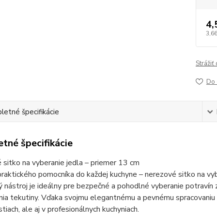
4,
3,66
Strážiť
Do 
etné špecifikácie
tné špecifikácie
sitko na vyberanie jedla – priemer 13 cm
raktického pomocníka do každej kuchyne – nerezové sitko na vy
 nástroj je ideálny pre bezpečné a pohodlné vyberanie potravín 
nia tekutiny. Vďaka svojmu elegantnému a pevnému spracovaniu z 
iach, ale aj v profesionálnych kuchyniach.