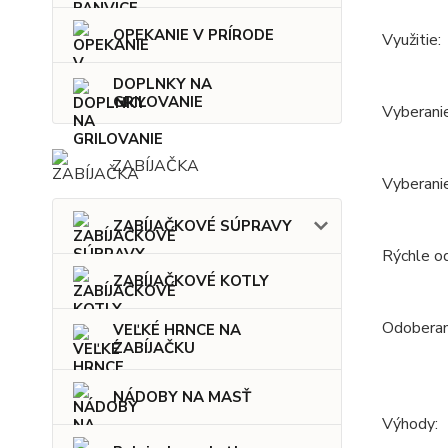
OPEKANIE V PRÍRODE
Využitie:
DOPLNKY NA
GRILOVANIE
Vyberanie
ZABÍJAČKA
Vyberanie
ZABÍJAČKOVÉ SÚPRAVY
Rýchle o
ZABÍJAČKOVÉ KOTLY
Odoberani
VEĽKÉ HRNCE NA
ZABÍJAČKU
NÁDOBY NA MASŤ
Výhody: