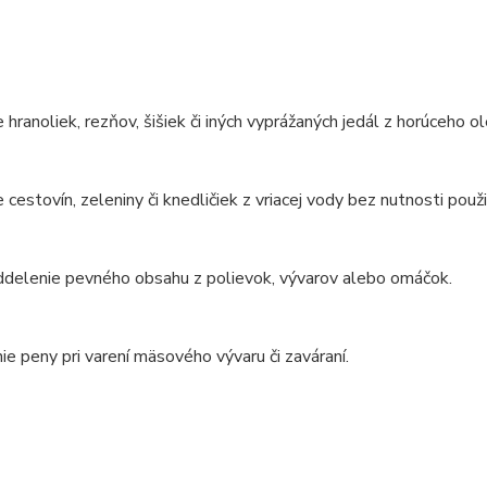
 hranoliek, rezňov, šišiek či iných vyprážaných jedál z horúceho ol
 cestovín, zeleniny či knedličiek z vriacej vody bez nutnosti použi
ddelenie pevného obsahu z polievok, vývarov alebo omáčok.
e peny pri varení mäsového vývaru či zaváraní.