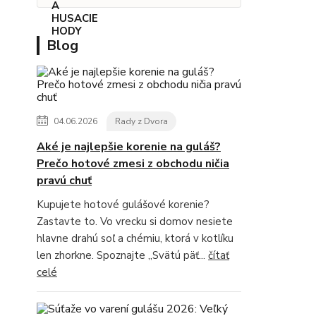
Blog
04.06.2026
Rady z Dvora
Aké je najlepšie korenie na guláš?
Prečo hotové zmesi z obchodu ničia
pravú chuť
Kupujete hotové gulášové korenie?
Zastavte to. Vo vrecku si domov nesiete
hlavne drahú soľ a chémiu, ktorá v kotlíku
len zhorkne. Spoznajte „Svätú päť...
čítať
celé