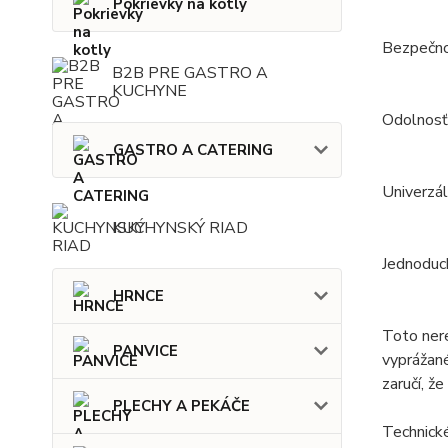
Pokrievky na kotly
Bezpečnos
B2B PRE GASTRO A
KUCHYNE
Odolnosť:
GASTRO A CATERING
Univerzál
KUCHYNSKÝ RIAD
Jednoduch
HRNCE
Toto nere
PANVICE
vyprážané
zaručí, ž
PLECHY A PEKÁČE
Technick