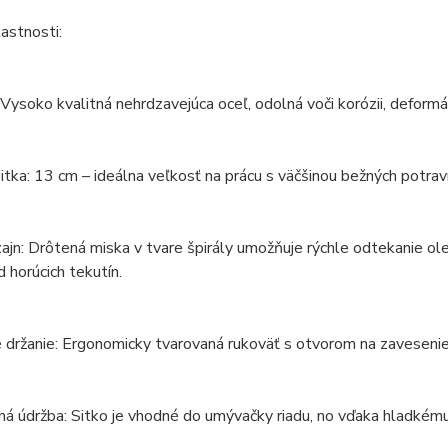
astnosti:
 Vysoko kvalitná nehrdzavejúca oceľ, odolná voči korózii, defor
itka: 13 cm – ideálna veľkosť na prácu s väčšinou bežných potraví
zajn: Drôtená miska v tvare špirály umožňuje rýchle odtekanie ole
 horúcich tekutín.
držanie: Ergonomicky tvarovaná rukoväť s otvorom na zavesenie
á údržba: Sitko je vhodné do umývačky riadu, no vďaka hladkému