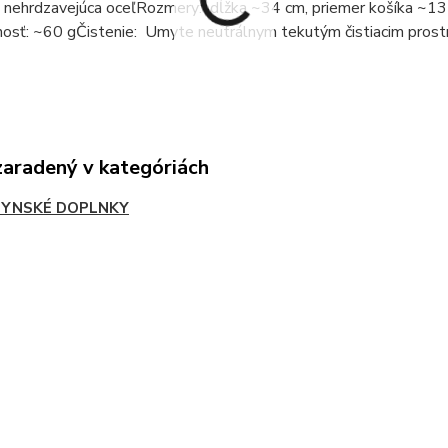
 nehrdzavejúca oceľRozmery: dĺžka ~34 cm, priemer košíka ~13 
sť: ~60 gČistenie: Umyte neutrálnym tekutým čistiacim prostri
zaradený v kategóriách
YNSKÉ DOPLNKY