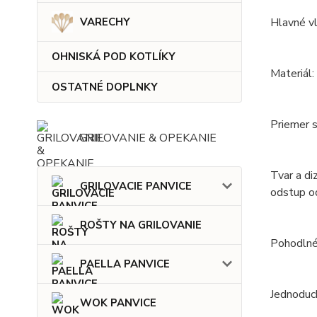
VARECHY
Hlavné vl
OHNISKÁ POD KOTLÍKY
Materiál:
OSTATNÉ DOPLNKY
Priemer s
GRILOVANIE & OPEKANIE
Tvar a di
GRILOVACIE PANVICE
odstup od
ROŠTY NA GRILOVANIE
Pohodlné 
PAELLA PANVICE
Jednoduch
WOK PANVICE