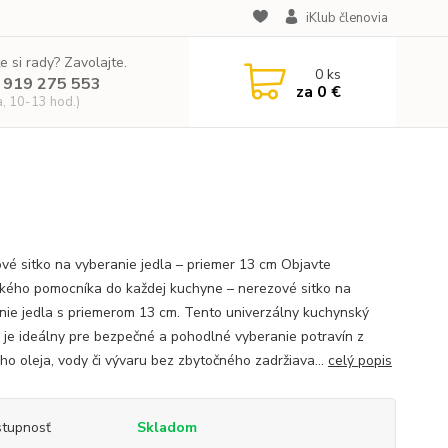
iKlub členovia
e si rady? Zavolajte.
0
ks
 919 275 553
za
0 €
a, 10-13 hod.)
vé sitko na vyberanie jedla – priemer 13 cm Objavte
ckého pomocníka do každej kuchyne – nerezové sitko na
nie jedla s priemerom 13 cm. Tento univerzálny kuchynský
j je ideálny pre bezpečné a pohodlné vyberanie potravín z
ho oleja, vody či vývaru bez zbytočného zadržiava...
celý popis
tupnosť
Skladom