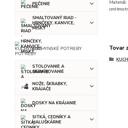
Materiál:
PEČENIE
cmHmotno
SMALTOVANÝ RIAD -
HRNĆEKY, KANVICE,
MISKY
Tovar 
KUCHYNSKÉ POTREBY
KUCH
STOLOVANIE A
SERVÍROVANIE
NOŽE, ŠKRABKY,
KRÁJAČE
DOSKY NA KRÁJANIE
SITKÁ, CEDNÍKY A
HALUŠKÁRNE