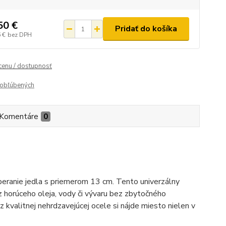
50 €
Pridať do košíka
 €
bez DPH
 cenu / dostupnosť
obľúbených
Komentáre
0
beranie jedla s priemerom 13 cm. Tento univerzálny
z horúceho oleja, vody či vývaru bez zbytočného
kvalitnej nehrdzavejúcej ocele si nájde miesto nielen v