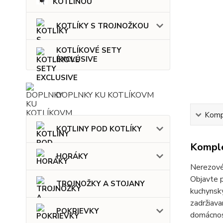
KOTLINOU
KOTLÍKY S TROJNOŽKOU
KOTLÍKOVÉ SETY
EXCLUSIVE
DOPLNKY KU KOTLÍKOVM
Kompl
KOTLINY POD KOTLÍKY
Komple
HORÁKY
Nerezové 
Objavte p
TROJNOŽKY A STOJANY
kuchynský
zadržiava
POKRIEVKY
domácnost