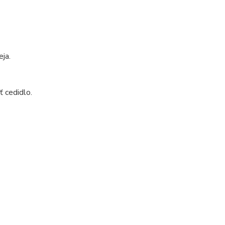
eja.
ť cedidlo.