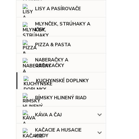
LISY A PASÍROVAČE
MLYNČEK, STRÚHAKY A
LISY
PIZZA & PASTA
NABERAČKY A
OBRACAČKY
KUCHYNSKÉ DOPLNKY
RÍMSKY HLINENÝ RIAD
KÁVA A ČAJ
KAČACIE A HUSACIE
HODY