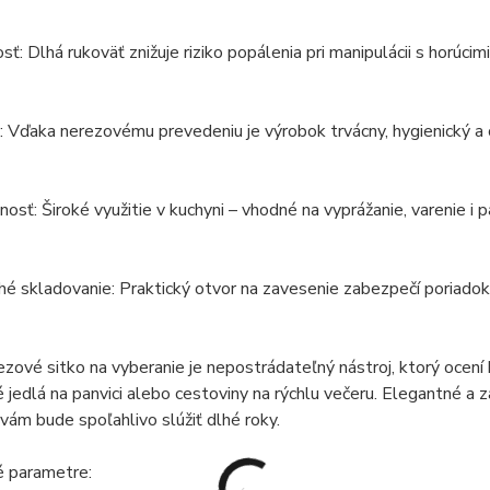
ť: Dlhá rukoväť znižuje riziko popálenia pri manipulácii s horúcimi
 Vďaka nerezovému prevedeniu je výrobok trvácny, hygienický a
nosť: Široké využitie v kuchyni – vhodné na vyprážanie, varenie i p
é skladovanie: Praktický otvor na zavesenie zabezpečí poriadok
zové sitko na vyberanie je nepostrádateľný nástroj, ktorý ocení ka
 jedlá na panvici alebo cestoviny na rýchlu večeru. Elegantné a
e vám bude spoľahlivo slúžiť dlhé roky.
é parametre: