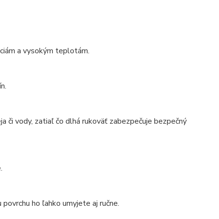
máciám a vysokým teplotám.
n.
ja či vody, zatiaľ čo dlhá rukoväť zabezpečuje bezpečný
.
 povrchu ho ľahko umyjete aj ručne.