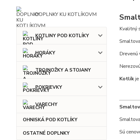
DOPLNKY KU KOTLÍKOVM
Smalt
Kvalitný
KOTLINY POD KOTLÍKY
Smaltovan
HORÁKY
Drevenú 
Nerezovú
TROJNOŽKY A STOJANY
Kotlík
je
POKRIEVKY
VARECHY
Smaltov
Smaltovan
OHNISKÁ POD KOTLÍKY
Sú cenovo
OSTATNÉ DOPLNKY