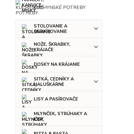
KUCHYNSKÉ POTREBY
STOLOVANIE A
SERVÍROVANIE
NOŽE, ŠKRABKY,
KRÁJAČE
DOSKY NA KRÁJANIE
SITKÁ, CEDNÍKY A
HALUŠKÁRNE
LISY A PASÍROVAČE
MLYNČEK, STRÚHAKY A
LISY
PIZZA & PASTA