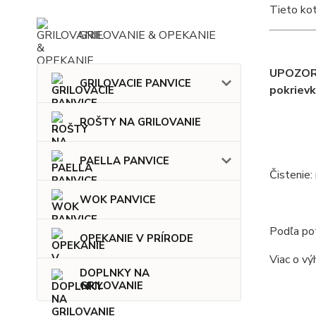
Tieto kotl
GRILOVANIE & OPEKANIE
UPOZORN
GRILOVACIE PANVICE
pokrievk
ROŠTY NA GRILOVANIE
PAELLA PANVICE
Čistenie:
WOK PANVICE
Podľa pot
OPEKANIE V PRÍRODE
Viac o vý
DOPLNKY NA
GRILOVANIE