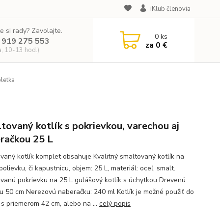
iKlub členovia
e si rady? Zavolajte.
0
ks
 919 275 553
za
0 €
a, 10-13 hod.)
letka
tovaný kotlík s pokrievkou, varechou aj
račkou 25 L
vaný kotlík komplet obsahuje Kvalitný smaltovaný kotlík na
polievku, či kapustnicu, objem: 25 L, materiál: oceľ, smalt.
vanú pokrievku na 25 L gulášový kotlík s úchytkou Drevenú
u 50 cm Nerezovú naberačku: 240 ml Kotlík je možné použiť do
y s priemerom 42 cm, alebo na ...
celý popis