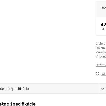
Dos
42
34,
Číslo p
Objem:
Varecha
Vhodný 
Strážiť
Do 
etné špecifikácie
tné špecifikácie