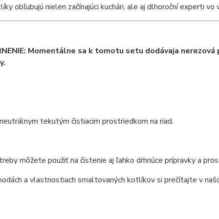
íky obľubujú nielen začínajúci kuchári, ale aj dlhoroční experti vo 
ENIE: Momentálne sa k tomotu setu dodávaja nerezová p
y.
 neutrálnym tekutým čistiacim prostriedkom na riad.
reby môžete použiť na čistenie aj ľahko drhnúce prípravky a pros
hodách a vlastnostiach smaltovaných kotlíkov si prečítajte v n