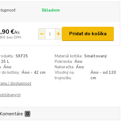
tupnosť
Skladom
,90 €
/
ks
Pridať do košíka
88 €
bez DPH
roduktu:
SKF25
Materiál kotlíka:
Smaltovaný
25 L
Pokrievka:
Áno
:
Áno
Naberačka:
Áno
do kotliny:
Áno - 42 cm
Vhodný na
Áno - od 120
trojnožku:
cm
 cenu / dostupnosť
obľúbených
Komentáre
0