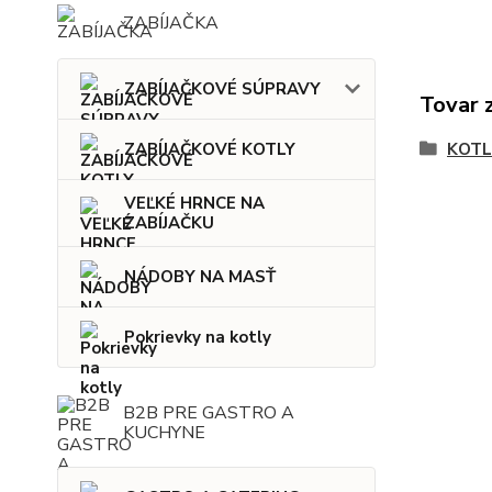
ZABÍJAČKA
ZABÍJAČKOVÉ SÚPRAVY
Tovar 
KOTL
ZABÍJAČKOVÉ KOTLY
VEĽKÉ HRNCE NA
ZABÍJAČKU
NÁDOBY NA MASŤ
Pokrievky na kotly
B2B PRE GASTRO A
KUCHYNE