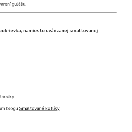
varení gulášu.
okrievka, namiesto uvádzanej smaltovanej
triedky.
ašom blogu
Smaltované kotlíky