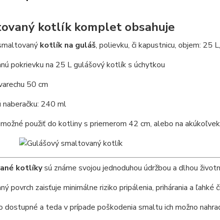
ovaný kotlík komplet obsahuje
 smaltovaný
kotlík na guláš
, polievku, či kapustnicu, objem: 25 L
ú pokrievku na 25 L gulášový kotlík s úchytkou
varechu 50 cm
 naberačku: 240 ml
 možné použiť do kotliny s priemerom 42 cm, alebo na akúkoľvek 
ané kotlíky
sú známe svojou jednoduhou údržbou a dlhou životn
ý povrch zaisťuje minimálne riziko pripálenia, prihárania a ľahké č
 dostupné a teda v prípade poškodenia smaltu ich možno nahradiť