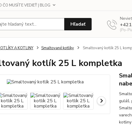
 ČO MUSÍTE VEDIEŤ | BLOG
Neviet
Hľadať
+421
(Po-Pi
KOTLÍKY A KOTLINY
Smaltované kotlíky
Smaltovaný kotlík 25 L komp
tovaný kotlík 25 L kompletka
Smal
nabe
Smalto
guláš, 
Smalto
varech
kotlin