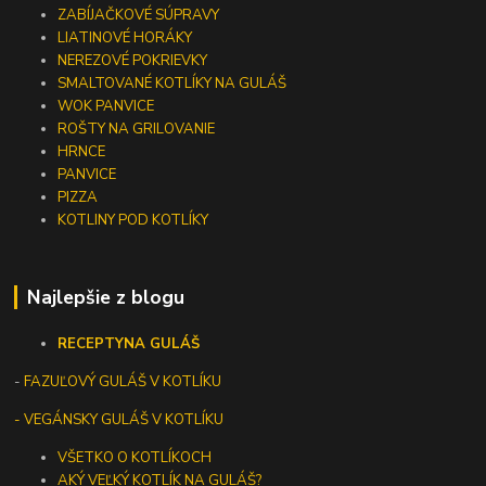
ZABÍJAČKOVÉ SÚPRAVY
LIATINOVÉ HORÁKY
NEREZOVÉ POKRIEVKY
SMALTOVANÉ KOTLÍKY NA GULÁŠ
WOK PANVICE
ROŠTY NA GRILOVANIE
HRNCE
PANVICE
PIZZA
KOTLINY POD KOTLÍKY
Najlepšie z blogu
RECEPTY
NA GULÁŠ
-
FAZUĽOVÝ GULÁŠ V KOTLÍKU
- VEGÁNSKY GULÁŠ V KOTLÍKU
VŠETKO O KOTLÍKOCH
AKÝ VEĽKÝ KOTLÍK NA GULÁŠ?