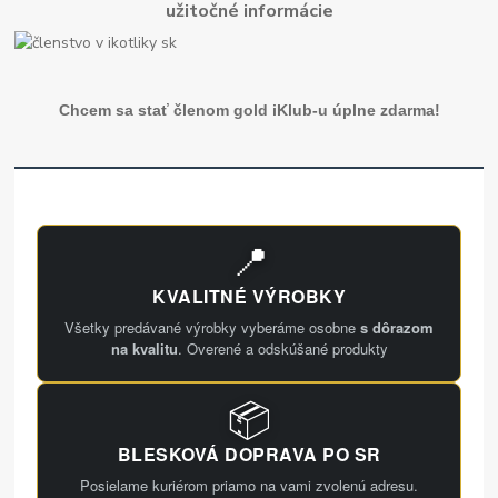
užitočné informácie
Chcem sa stať členom gold iKlub-u úplne zdarma!
📍
KVALITNÉ VÝROBKY
Všetky predávané výrobky vyberáme osobne
s dôrazom
na kvalitu
. Overené a odskúšané produkty
📦
BLESKOVÁ DOPRAVA PO SR
Posielame kuriérom priamo na vami zvolenú adresu.