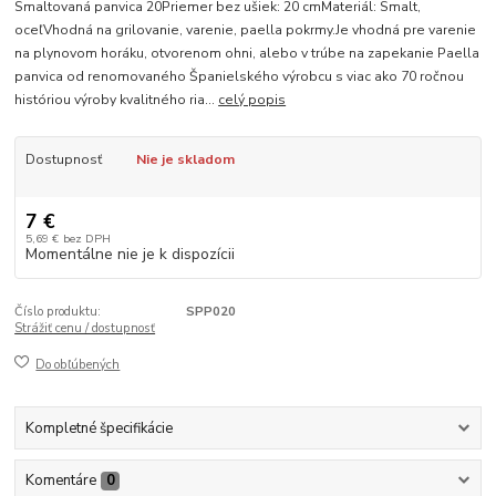
Smaltovaná panvica 20Priemer bez ušiek: 20 cmMateriál: Smalt,
oceľVhodná na grilovanie, varenie, paella pokrmy.Je vhodná pre varenie
na plynovom horáku, otvorenom ohni, alebo v trúbe na zapekanie Paella
panvica od renomovaného Španielského výrobcu s viac ako 70 ročnou
históriou výroby kvalitného ria...
celý popis
Dostupnosť
Nie je skladom
7 €
5,69 €
bez DPH
Momentálne nie je k dispozícii
Číslo produktu:
SPP020
Strážiť cenu / dostupnosť
Do obľúbených
Kompletné špecifikácie
Komentáre
0