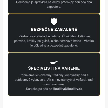
Doručenie je spravidla na druhý pracovný deň odo dňa
expedície.
🛡️
BEZPEČNE ZABALENÉ
Všetok tovar dôkladne balíme. Či už ide o liatinové
panvice, kotlíky na guláš, alebo nerezové hrnce - Všetko
je dôkladne a bezpečné zabalené.
🍳
ŠPECIALISTI NA VARENIE
Ponúkame len overený tradičný kuchynský riad a
outdoorové vybavenie. Ak si neviete vybrať veľkosť, radi
vám poradíme.
Kontaktujte nás na
ikotliky@ikotliky.sk