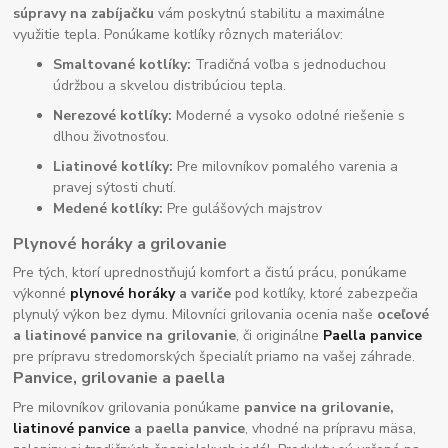
súpravy na zabíjačku
vám poskytnú stabilitu a maximálne
využitie tepla. Ponúkame kotlíky rôznych materiálov:
Smaltované kotlíky:
Tradičná voľba s jednoduchou
údržbou a skvelou distribúciou tepla.
Nerezové kotlíky:
Moderné a vysoko odolné riešenie s
dlhou životnosťou.
Liatinové kotlíky:
Pre milovníkov pomalého varenia a
pravej sýtosti chutí.
Medené kotlíky:
Pre gulášových majstrov
Plynové horáky a grilovanie
Pre tých, ktorí uprednostňujú komfort a čistú prácu, ponúkame
výkonné
plynové horáky
a variče
pod kotlíky, ktoré zabezpečia
plynulý výkon bez dymu. Milovníci grilovania ocenia naše
oceľové
a liatinové panvice na grilovanie
, či originálne
Paella panvice
pre prípravu stredomorských špecialít priamo na vašej záhrade.
Panvice, grilovanie a paella
Pre milovníkov grilovania ponúkame
panvice na grilovanie,
liatinové panvice
a paella panvice
, vhodné na prípravu mäsa,