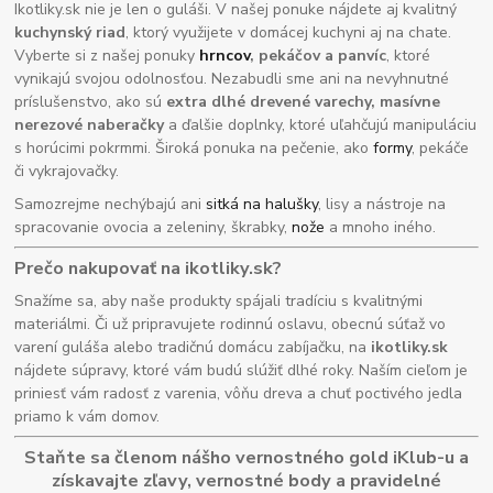
Ikotliky.sk nie je len o guláši. V našej ponuke nájdete aj kvalitný
kuchynský riad
, ktorý využijete v domácej kuchyni aj na chate.
Vyberte si z našej ponuky
hrncov
, pekáčov a panvíc
, ktoré
vynikajú svojou odolnosťou. Nezabudli sme ani na nevyhnutné
príslušenstvo, ako sú
extra dlhé drevené varechy, masívne
nerezové naberačky
a ďalšie doplnky, ktoré uľahčujú manipuláciu
s horúcimi pokrmmi. Široká ponuka na pečenie, ako
formy
, pekáče
či vykrajovačky.
Samozrejme nechýbajú ani
sitká na halušky
, lisy a nástroje na
spracovanie ovocia a zeleniny, škrabky,
nože
a mnoho iného.
Prečo nakupovať na ikotliky.sk?
Snažíme sa, aby naše produkty spájali tradíciu s kvalitnými
materiálmi. Či už pripravujete rodinnú oslavu, obecnú súťaž vo
varení guláša alebo tradičnú domácu zabíjačku, na
ikotliky.sk
nájdete súpravy, ktoré vám budú slúžiť dlhé roky. Naším cieľom je
priniesť vám radosť z varenia, vôňu dreva a chuť poctivého jedla
priamo k vám domov.
Staňte sa členom nášho vernostného gold iKlub-u a
získavajte zľavy, vernostné body a pravidelné