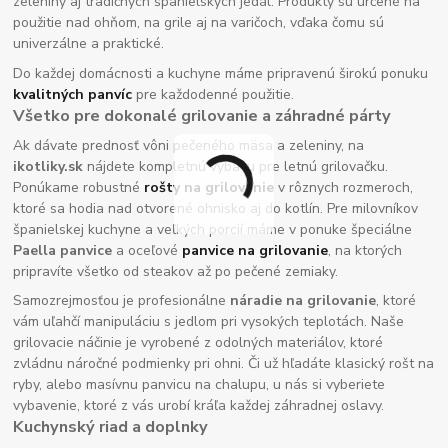
zeleniny aj tradičných španielskych jedál. Produkty sú určené na
použitie nad ohňom, na grile aj na varičoch, vďaka čomu sú
univerzálne a praktické.
Do každej domácnosti a kuchyne máme pripravenú širokú ponuku
kvalitných panvíc
pre každodenné použitie.
Všetko pre dokonalé grilovanie a záhradné párty
Ak dávate prednosť vôni pečeného mäsa a zeleniny, na
ikotliky.sk
nájdete kompletnú výbavu pre letnú grilovačku.
Ponúkame robustné
rošty na grilovanie
v rôznych rozmeroch,
ktoré sa hodia nad otvorené ohnisko aj do kotlín. Pre milovníkov
španielskej kuchyne a veľkých porcií máme v ponuke špeciálne
Paella panvice
a oceľové
panvice na grilovanie
, na ktorých
pripravíte všetko od steakov až po pečené zemiaky.
Samozrejmosťou je profesionálne
náradie na grilovanie
, ktoré
vám uľahčí manipuláciu s jedlom pri vysokých teplotách. Naše
grilovacie náčinie je vyrobené z odolných materiálov, ktoré
zvládnu náročné podmienky pri ohni. Či už hľadáte klasický rošt na
ryby, alebo masívnu panvicu na chalupu, u nás si vyberiete
vybavenie, ktoré z vás urobí kráľa každej záhradnej oslavy.
Kuchynský riad a doplnky