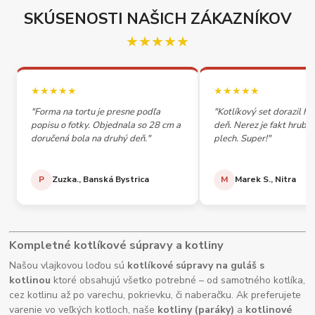
SKÚSENOSTI NAŠICH ZÁKAZNÍKOV
★★★★★
★★★★★
★★★★★
"Forma na tortu je presne podľa
"Kotlíkový set dorazil h
popisu o fotky. Objednala so 28 cm a
deň. Nerez je fakt hrubý,
doručená bola na druhý deň."
plech. Super!"
P
Zuzka., Banská Bystrica
M
Marek S., Nitra
Kompletné kotlíkové súpravy a kotliny
Našou vlajkovou loďou sú
kotlíkové súpravy na guláš s
kotlinou
ktoré obsahujú všetko potrebné – od samotného kotlíka,
cez kotlinu až po varechu, pokrievku, či naberačku. Ak preferujete
varenie vo veľkých kotloch, naše
kotliny (paráky)
a
kotlinové