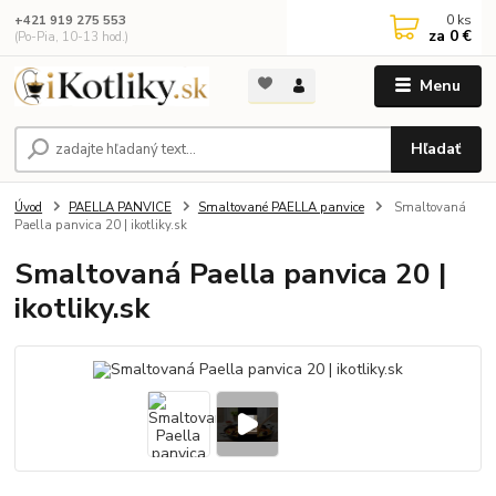
0
ks
+421 919 275 553
za
0 €
(Po-Pia, 10-13 hod.)
Menu
Hľadať
Úvod
PAELLA PANVICE
Smaltované PAELLA panvice
Smaltovaná
Paella panvica 20 | ikotliky.sk
Smaltovaná Paella panvica 20 |
ikotliky.sk