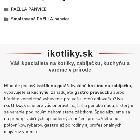
PAELLA PANVICE
Smaltované PAELLA panvice
ikotliky.sk
Váš špecialista na kotlíky, zabíjačku, kuchyňu a
varenie v prírode
Hľadáte poctivý
kotlík na guláš
, kvalitnú
kotlinu na zabíjačku,
vybavujete si
kuchyňu,
zariaďujete
gastro pravádzku
alebo
hľadáte kompletné vybavenie pre vašu letnú grilovačku? Na
ikotliky.sk
sme pre vás pripravili najširšiu ponuku riadu, s ktorým
sa varenie pod holým nebom stane zážitkom. Špecializujeme sa
na predaj tradičných aj moderných riešení pre každého od
poľovníkov, rybárov,
gastro
až po rodiny aj profesionálnych
majstrov varenia.