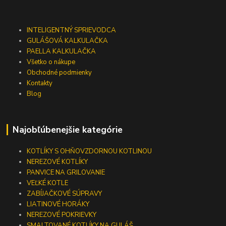
INTELIGENTNÝ SPRIEVODCA
GULÁŠOVÁ KALKULAČKA
PAELLA KALKULAČKA
Všetko o nákupe
Obchodné podmienky
Kontakty
Blog
Najobľúbenejšie kategórie
KOTLÍKY S OHŇOVZDORNOU KOTLINOU
NEREZOVÉ KOTLÍKY
PANVICE NA GRILOVANIE
VEĽKÉ KOTLE
ZABÍJAČKOVÉ SÚPRAVY
LIATINOVÉ HORÁKY
NEREZOVÉ POKRIEVKY
SMALTOVANÉ KOTLÍKY NA GULÁŠ