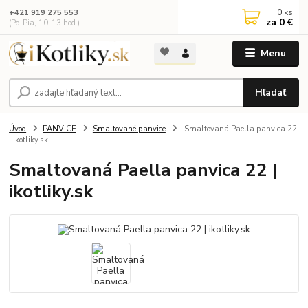
0
ks
+421 919 275 553
za
0 €
(Po-Pia, 10-13 hod.)
Menu
Hľadať
Úvod
PANVICE
Smaltované panvice
Smaltovaná Paella panvica 22
| ikotliky.sk
Smaltovaná Paella panvica 22 |
ikotliky.sk