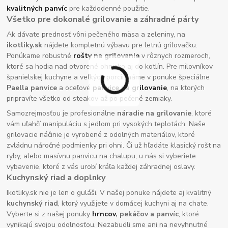
kvalitných panvíc
pre každodenné použitie.
Všetko pre dokonalé grilovanie a záhradné párty
Ak dávate prednosť vôni pečeného mäsa a zeleniny, na
ikotliky.sk
nájdete kompletnú výbavu pre letnú grilovačku.
Ponúkame robustné
rošty na grilovanie
v rôznych rozmeroch,
ktoré sa hodia nad otvorené ohnisko aj do kotlín. Pre milovníkov
španielskej kuchyne a veľkých porcií máme v ponuke špeciálne
Paella panvice
a oceľové
panvice na grilovanie
, na ktorých
pripravíte všetko od steakov až po pečené zemiaky.
Samozrejmosťou je profesionálne
náradie na grilovanie
, ktoré
vám uľahčí manipuláciu s jedlom pri vysokých teplotách. Naše
grilovacie náčinie je vyrobené z odolných materiálov, ktoré
zvládnu náročné podmienky pri ohni. Či už hľadáte klasický rošt na
ryby, alebo masívnu panvicu na chalupu, u nás si vyberiete
vybavenie, ktoré z vás urobí kráľa každej záhradnej oslavy.
Kuchynský riad a doplnky
Ikotliky.sk nie je len o guláši. V našej ponuke nájdete aj kvalitný
kuchynský riad
, ktorý využijete v domácej kuchyni aj na chate.
Vyberte si z našej ponuky
hrncov
, pekáčov a panvíc
, ktoré
vynikajú svojou odolnosťou. Nezabudli sme ani na nevyhnutné