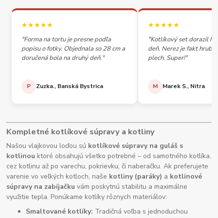
★★★★★
★★★★★
"Forma na tortu je presne podľa
"Kotlíkový set dorazil h
popisu o fotky. Objednala so 28 cm a
deň. Nerez je fakt hrubý,
doručená bola na druhý deň."
plech. Super!"
P
Zuzka., Banská Bystrica
M
Marek S., Nitra
Kompletné kotlíkové súpravy a kotliny
Našou vlajkovou loďou sú
kotlíkové súpravy na guláš s
kotlinou
ktoré obsahujú všetko potrebné – od samotného kotlíka,
cez kotlinu až po varechu, pokrievku, či naberačku. Ak preferujete
varenie vo veľkých kotloch, naše
kotliny (paráky)
a
kotlinové
súpravy na zabíjačku
vám poskytnú stabilitu a maximálne
využitie tepla. Ponúkame kotlíky rôznych materiálov:
Smaltované kotlíky:
Tradičná voľba s jednoduchou