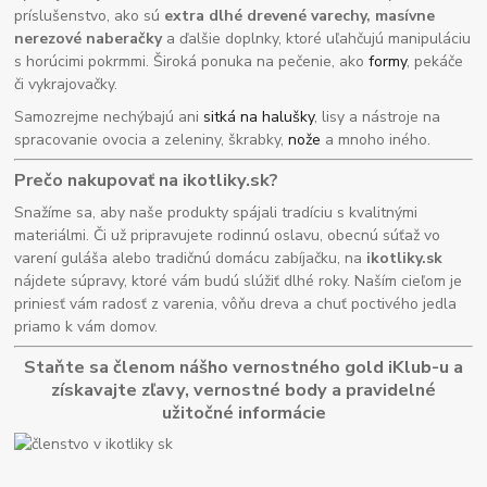
príslušenstvo, ako sú
extra dlhé drevené varechy, masívne
nerezové naberačky
a ďalšie doplnky, ktoré uľahčujú manipuláciu
s horúcimi pokrmmi. Široká ponuka na pečenie, ako
formy
, pekáče
či vykrajovačky.
Samozrejme nechýbajú ani
sitká na halušky
, lisy a nástroje na
spracovanie ovocia a zeleniny, škrabky,
nože
a mnoho iného.
Prečo nakupovať na ikotliky.sk?
Snažíme sa, aby naše produkty spájali tradíciu s kvalitnými
materiálmi. Či už pripravujete rodinnú oslavu, obecnú súťaž vo
varení guláša alebo tradičnú domácu zabíjačku, na
ikotliky.sk
nájdete súpravy, ktoré vám budú slúžiť dlhé roky. Naším cieľom je
priniesť vám radosť z varenia, vôňu dreva a chuť poctivého jedla
priamo k vám domov.
Staňte sa členom nášho vernostného gold iKlub-u a
získavajte zľavy, vernostné body a pravidelné
užitočné informácie