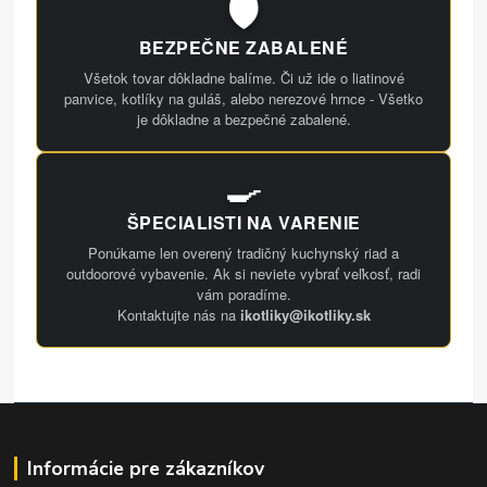
🛡️
BEZPEČNE ZABALENÉ
Všetok tovar dôkladne balíme. Či už ide o liatinové
panvice, kotlíky na guláš, alebo nerezové hrnce - Všetko
je dôkladne a bezpečné zabalené.
🍳
ŠPECIALISTI NA VARENIE
Ponúkame len overený tradičný kuchynský riad a
outdoorové vybavenie. Ak si neviete vybrať veľkosť, radi
vám poradíme.
Kontaktujte nás na
ikotliky@ikotliky.sk
Informácie pre zákazníkov