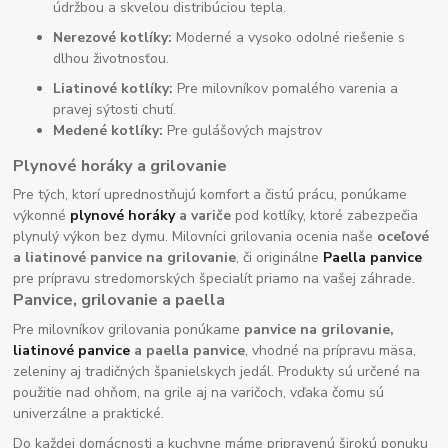
údržbou a skvelou distribúciou tepla.
Nerezové kotlíky:
Moderné a vysoko odolné riešenie s
dlhou životnosťou.
Liatinové kotlíky:
Pre milovníkov pomalého varenia a
pravej sýtosti chutí.
Medené kotlíky:
Pre gulášových majstrov
Plynové horáky a grilovanie
Pre tých, ktorí uprednostňujú komfort a čistú prácu, ponúkame
výkonné
plynové horáky
a variče
pod kotlíky, ktoré zabezpečia
plynulý výkon bez dymu. Milovníci grilovania ocenia naše
oceľové
a liatinové panvice na grilovanie
, či originálne
Paella panvice
pre prípravu stredomorských špecialít priamo na vašej záhrade.
Panvice, grilovanie a paella
Pre milovníkov grilovania ponúkame
panvice na grilovanie,
liatinové panvice
a paella panvice
, vhodné na prípravu mäsa,
zeleniny aj tradičných španielskych jedál. Produkty sú určené na
použitie nad ohňom, na grile aj na varičoch, vďaka čomu sú
univerzálne a praktické.
Do každej domácnosti a kuchyne máme pripravenú širokú ponuku