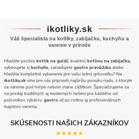
ikotliky.sk
Váš špecialista na kotlíky, zabíjačku, kuchyňu a
varenie v prírode
Hľadáte poctivý
kotlík na guláš
, kvalitnú
kotlinu na zabíjačku,
vybavujete si
kuchyňu,
zariaďujete
gastro pravádzku
alebo
hľadáte kompletné vybavenie pre vašu letnú grilovačku? Na
ikotliky.sk
sme pre vás pripravili najširšiu ponuku riadu, s ktorým
sa varenie pod holým nebom stane zážitkom. Špecializujeme sa
na predaj tradičných aj moderných riešení pre každého od
poľovníkov, rybárov,
gastro
až po rodiny aj profesionálnych
majstrov varenia.
SKÚSENOSTI NAŠICH ZÁKAZNÍKOV
★★★★★