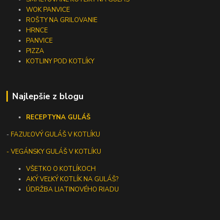
WOK PANVICE
ROŠTY NA GRILOVANIE
HRNCE
PANVICE
PIZZA
KOTLINY POD KOTLÍKY
Najlepšie z blogu
RECEPTY
NA GULÁŠ
-
FAZUĽOVÝ GULÁŠ V KOTLÍKU
- VEGÁNSKY GULÁŠ V KOTLÍKU
VŠETKO O KOTLÍKOCH
AKÝ VEĽKÝ KOTLÍK NA GULÁŠ?
ÚDRŽBA LIATINOVÉHO RIADU