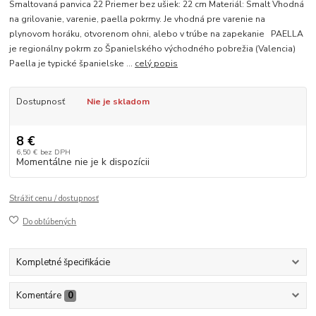
Smaltovaná panvica 22 Priemer bez ušiek: 22 cm Materiál: Smalt Vhodná
na grilovanie, varenie, paella pokrmy. Je vhodná pre varenie na
plynovom horáku, otvorenom ohni, alebo v trúbe na zapekanie PAELLA
je regionálny pokrm zo Španielského východného pobrežia (Valencia)
Paella je typické španielske ...
celý popis
Dostupnosť
Nie je skladom
8 €
6,50 €
bez DPH
Momentálne nie je k dispozícii
Strážiť cenu / dostupnosť
Do obľúbených
Kompletné špecifikácie
Komentáre
0