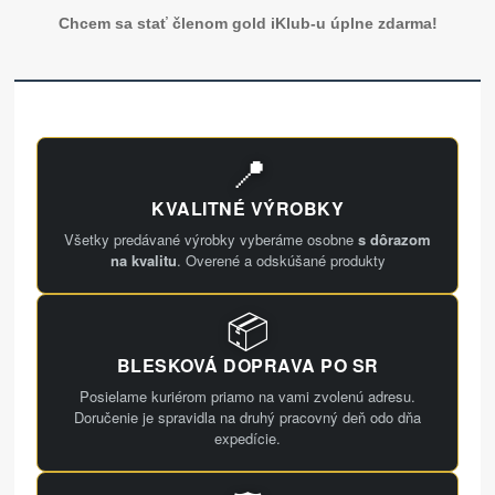
Chcem sa stať členom gold iKlub-u úplne zdarma!
📍
KVALITNÉ VÝROBKY
Všetky predávané výrobky vyberáme osobne
s dôrazom
na kvalitu
. Overené a odskúšané produkty
📦
BLESKOVÁ DOPRAVA PO SR
Posielame kuriérom priamo na vami zvolenú adresu.
Doručenie je spravidla na druhý pracovný deň odo dňa
expedície.