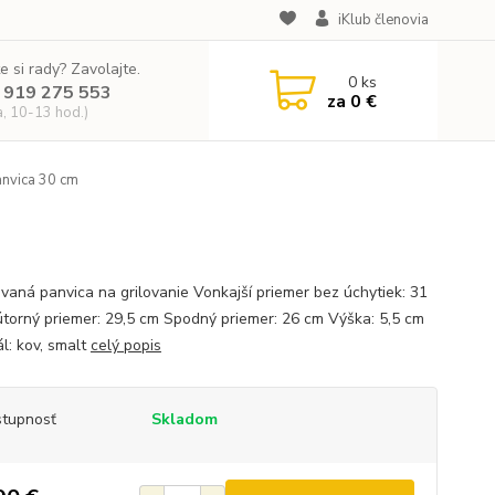
iKlub členovia
e si rady? Zavolajte.
0
ks
 919 275 553
za
0 €
a, 10-13 hod.)
nvica 30 cm
vaná panvica na grilovanie Vonkajší priemer bez úchytiek: 31
torný priemer: 29,5 cm Spodný priemer: 26 cm Výška: 5,5 cm
ál: kov, smalt
celý popis
tupnosť
Skladom