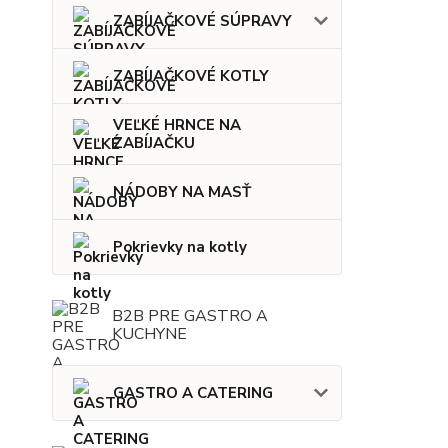
ZABÍJAČKOVÉ SÚPRAVY
ZABÍJAČKOVÉ KOTLY
VEĽKÉ HRNCE NA
ZABÍJAČKU
NÁDOBY NA MASŤ
Pokrievky na kotly
B2B PRE GASTRO A
KUCHYNE
GASTRO A CATERING