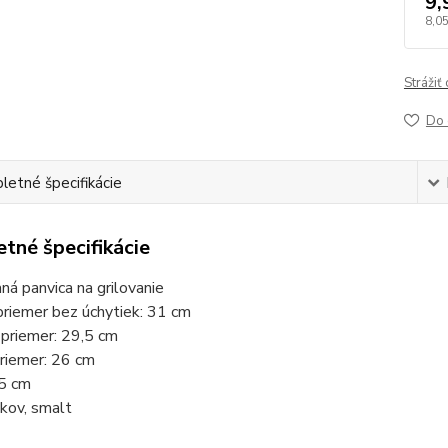
9,
8,05
Strážiť
Do 
etné špecifikácie
tné špecifikácie
á panvica na grilovanie
priemer bez úchytiek: 31 cm
 priemer: 29,5 cm
riemer: 26 cm
,5 cm
 kov, smalt