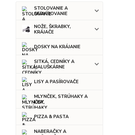
STOLOVANIE A
SERVÍROVANIE
NOŽE, ŠKRABKY,
KRÁJAČE
DOSKY NA KRÁJANIE
SITKÁ, CEDNÍKY A
HALUŠKÁRNE
LISY A PASÍROVAČE
MLYNČEK, STRÚHAKY A
LISY
PIZZA & PASTA
NABERAČKY A