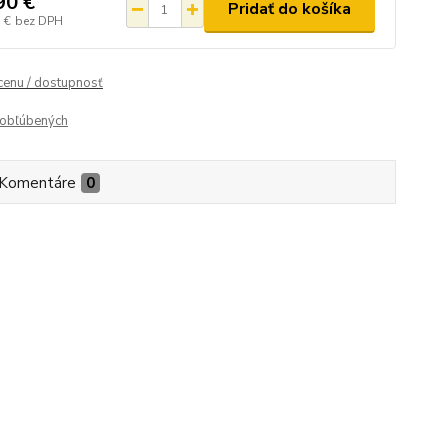
90 €
Pridať do košíka
 €
bez DPH
 cenu / dostupnosť
obľúbených
Komentáre
0