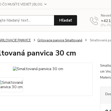
 ČO MUSÍTE VEDIEŤ | BLOG
Neviet
Hľadať
+421
(Po-Pi
GRILOVACIE PANVICE
Grilovacie panvice Smaltované
Smaltovaná pa
tovaná panvica 30 cm
Smalto
cm Vnú
Materi
Dos