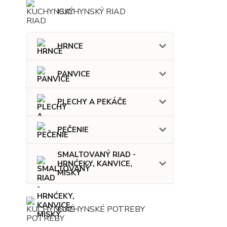
KUCHYNSKÝ RIAD
HRNCE
PANVICE
PLECHY A PEKÁČE
PEČENIE
SMALTOVANÝ RIAD -
HRNĆEKY, KANVICE,
MISKY
KUCHYNSKÉ POTREBY