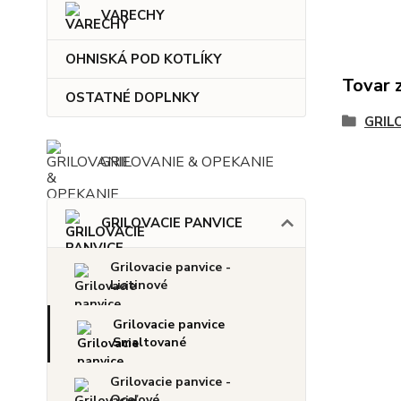
VARECHY
OHNISKÁ POD KOTLÍKY
Tovar 
OSTATNÉ DOPLNKY
GRIL
GRILOVANIE & OPEKANIE
GRILOVACIE PANVICE
Grilovacie panvice -
Liatinové
Grilovacie panvice
Smaltované
Grilovacie panvice -
Oceľové