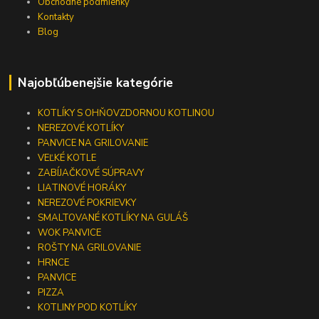
Obchodné podmienky
Kontakty
Blog
Najobľúbenejšie kategórie
KOTLÍKY S OHŇOVZDORNOU KOTLINOU
NEREZOVÉ KOTLÍKY
PANVICE NA GRILOVANIE
VEĽKÉ KOTLE
ZABÍJAČKOVÉ SÚPRAVY
LIATINOVÉ HORÁKY
NEREZOVÉ POKRIEVKY
SMALTOVANÉ KOTLÍKY NA GULÁŠ
WOK PANVICE
ROŠTY NA GRILOVANIE
HRNCE
PANVICE
PIZZA
KOTLINY POD KOTLÍKY