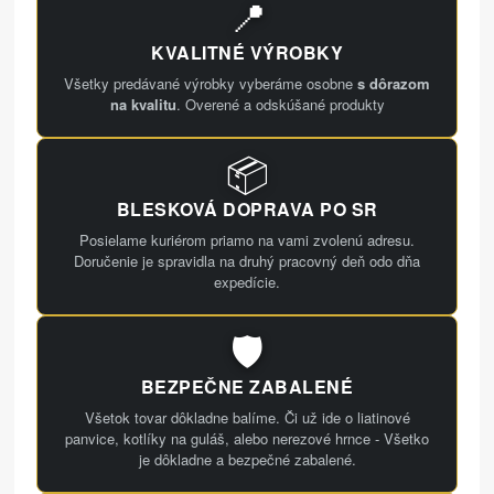
📍
KVALITNÉ VÝROBKY
Všetky predávané výrobky vyberáme osobne
s dôrazom
na kvalitu
. Overené a odskúšané produkty
📦
BLESKOVÁ DOPRAVA PO SR
Posielame kuriérom priamo na vami zvolenú adresu.
Doručenie je spravidla na druhý pracovný deň odo dňa
expedície.
🛡️
BEZPEČNE ZABALENÉ
Všetok tovar dôkladne balíme. Či už ide o liatinové
panvice, kotlíky na guláš, alebo nerezové hrnce - Všetko
je dôkladne a bezpečné zabalené.