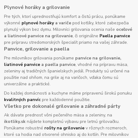
Plynové horáky a grilovanie
Pre tých, ktorí uprednostňujú komfort a čistú prácu, ponúkame
výkonné
plynové horáky
a variče
pod kotlíky, ktoré zabezpečia
plynulý výkon bez dymu. Milovníci grilovania ocenia naše
oceľové
a liatinové panvice na grilovanie
, či originálne
Paella panvice
pre prípravu stredomorských špecialít priamo na vašej záhrade.
Panvice, grilovanie a paella
Pre milovníkov grilovania ponúkame
panvice na grilovanie,
liatinové panvice
a paella panvice
, vhodné na prípravu mäsa,
zeleniny aj tradičných španielskych jedál. Produkty sú určené na
použitie nad ohňom, na grile aj na varičoch, vďaka čomu sú
univerzálne a praktické.
Do každej domácnosti a kuchyne máme pripravenú širokú ponuku
kvalitných panvíc
pre každodenné použitie.
Všetko pre dokonalé grilovanie a záhradné párty
Ak dávate prednosť vôni pečeného mäsa a zeleniny, na
ikotliky.sk
nájdete kompletnú výbavu pre letnú grilovačku.
Ponúkame robustné
rošty na grilovanie
v rôznych rozmeroch,
ktoré sa hodia nad otvorené ohnisko aj do kotlín. Pre milovníkov