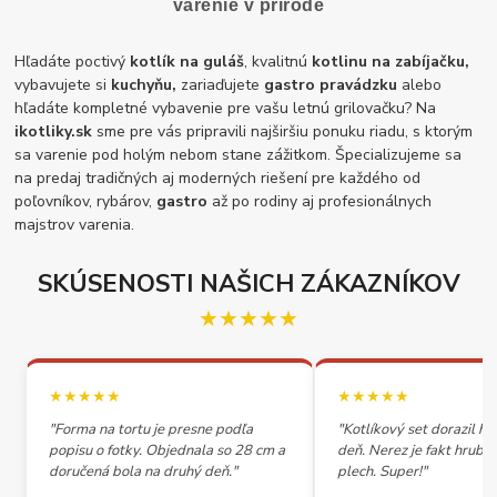
varenie v prírode
Hľadáte poctivý
kotlík na guláš
, kvalitnú
kotlinu na zabíjačku,
vybavujete si
kuchyňu,
zariaďujete
gastro pravádzku
alebo
hľadáte kompletné vybavenie pre vašu letnú grilovačku? Na
ikotliky.sk
sme pre vás pripravili najširšiu ponuku riadu, s ktorým
sa varenie pod holým nebom stane zážitkom. Špecializujeme sa
na predaj tradičných aj moderných riešení pre každého od
poľovníkov, rybárov,
gastro
až po rodiny aj profesionálnych
majstrov varenia.
SKÚSENOSTI NAŠICH ZÁKAZNÍKOV
★★★★★
★★★★★
★★★★★
"Forma na tortu je presne podľa
"Kotlíkový set dorazil h
popisu o fotky. Objednala so 28 cm a
deň. Nerez je fakt hrubý,
doručená bola na druhý deň."
plech. Super!"