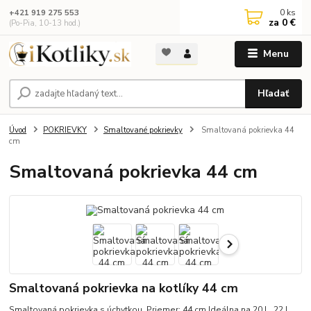
0
ks
+421 919 275 553
za
0 €
(Po-Pia, 10-13 hod.)
Menu
Hľadať
Úvod
POKRIEVKY
Smaltované pokrievky
Smaltovaná pokrievka 44
cm
Smaltovaná pokrievka 44 cm
Smaltovaná pokrievka na kotlíky 44 cm
Smaltovaná pokrievka s úchytkou. Priemer: 44 cm Ideálna na 20 L, 22 L,