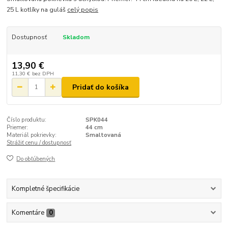
25 L kotlíky na guláš
celý popis
Dostupnosť
Skladom
13,90 €
11,30 €
bez DPH
Pridať do košíka
Číslo produktu:
SPK044
Priemer:
44 cm
Materiál pokrievky:
Smaltovaná
Strážiť cenu / dostupnosť
Do obľúbených
Kompletné špecifikácie
Komentáre
0