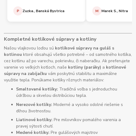
P
Zuzka., Banská Bystrica
M
Marek S., Nitra
Kompletné kotlíkové súpravy a kotliny
Našou vlajkovou loďou sú
kotlíkové súpravy na guláš s
kotlinou
ktoré obsahujú všetko potrebné – od samotného kotlíka,
cez kotlinu až po varechu, pokrievku, či naberačku. Ak preferujete
varenie vo veľkých kotloch, naše
kotliny (paráky)
a
kotlinové
súpravy na zabíjačku
vám poskytnú stabilitu a maximálne
využitie tepla. Ponúkame kotlíky rôznych materiálov:
Smaltované kotlíky:
Tradičná voľba s jednoduchou
údržbou a skvelou distribúciou tepla.
Nerezové kotlíky:
Moderné a vysoko odolné riešenie s
dlhou životnosťou.
Liatinové kotlíky:
Pre milovníkov pomalého varenia a
pravej sýtosti chutí.
Medené kotlíky:
Pre gulášových majstrov