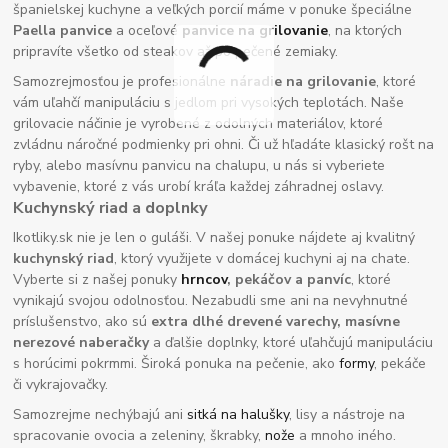
španielskej kuchyne a veľkých porcií máme v ponuke špeciálne
Paella panvice
a oceľové
panvice na grilovanie
, na ktorých
pripravíte všetko od steakov až po pečené zemiaky.
Samozrejmosťou je profesionálne
náradie na grilovanie
, ktoré
vám uľahčí manipuláciu s jedlom pri vysokých teplotách. Naše
grilovacie náčinie je vyrobené z odolných materiálov, ktoré
zvládnu náročné podmienky pri ohni. Či už hľadáte klasický rošt na
ryby, alebo masívnu panvicu na chalupu, u nás si vyberiete
vybavenie, ktoré z vás urobí kráľa každej záhradnej oslavy.
Kuchynský riad a doplnky
Ikotliky.sk nie je len o guláši. V našej ponuke nájdete aj kvalitný
kuchynský riad
, ktorý využijete v domácej kuchyni aj na chate.
Vyberte si z našej ponuky
hrncov
, pekáčov a panvíc
, ktoré
vynikajú svojou odolnosťou. Nezabudli sme ani na nevyhnutné
príslušenstvo, ako sú
extra dlhé drevené varechy, masívne
nerezové naberačky
a ďalšie doplnky, ktoré uľahčujú manipuláciu
s horúcimi pokrmmi. Široká ponuka na pečenie, ako
formy
, pekáče
či vykrajovačky.
Samozrejme nechýbajú ani
sitká na halušky
, lisy a nástroje na
spracovanie ovocia a zeleniny, škrabky,
nože
a mnoho iného.