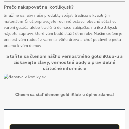
Prečo nakupovať na ikotliky.sk?
Snažíme sa, aby naše produkty spájali tradíciu s kvalitnými
materiálmi. Či už pripravujete rodinnú oslavu, obecnú súťaž vo
varení guláša alebo tradičnú domácu zabíjačku, na
ikotliky.sk
nájdete súpravy, ktoré vám budú slúžiť dlhé roky. Naším cieľom je
priniesť vám radosť z varenia, vôňu dreva a chuť poctivého jedla
priamo k vám domov.
Staňte sa členom nášho vernostného gold iKlub-u a
získavajte zľavy, vernostné body a pravidelné
užitočné informácie
Chcem sa stať členom gold iKlub-u úplne zdarma!