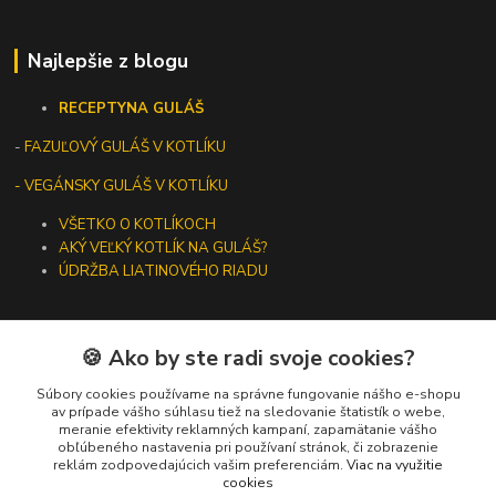
Najlepšie z blogu
RECEPTY
NA GULÁŠ
-
FAZUĽOVÝ GULÁŠ V KOTLÍKU
- VEGÁNSKY GULÁŠ V KOTLÍKU
VŠETKO O KOTLÍKOCH
AKÝ VEĽKÝ KOTLÍK NA GULÁŠ?
ÚDRŽBA LIATINOVÉHO RIADU
🍪 Ako by ste radi svoje cookies?
Kontakty
Súbory cookies používame na správne fungovanie nášho e-shopu
av prípade vášho súhlasu tiež na sledovanie štatistík o webe,
meranie efektivity reklamných kampaní, zapamätanie vášho
+421 919 275 553
obľúbeného nastavenia pri používaní stránok, či zobrazenie
(Po-Pia, 10-13 hod.)
reklám zodpovedajúcich vašim preferenciám.
Viac na využitie
cookies