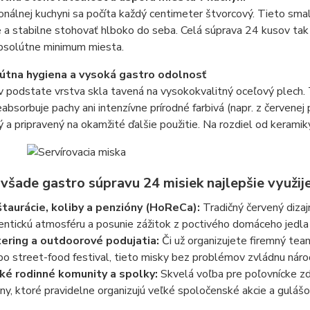
onálnej kuchyni sa počíta každý centimeter štvorcový. Tieto sma
a stabilne stohovať hlboko do seba. Celá súprava 24 kusov tak 
bsolútne minimum miesta.
útna hygiena a vysoká gastro odolnosť
v podstate vrstva skla tavená na vysokokvalitný oceľový plech.
eabsorbuje pachy ani intenzívne prírodné farbivá (napr. z červenej p
ý a pripravený na okamžité ďalšie použitie. Na rozdiel od keramiky
 všade gastro súpravu 24 misiek najlepšie využij
taurácie, koliby a penzióny (HoReCa):
Tradičný červený dizaj
entickú atmosféru a posunie zážitok z poctivého domáceho jedla n
ering a outdoorové podujatia:
Či už organizujete firemný team
bo street-food festival, tieto misky bez problémov zvládnu náro
ké rodinné komunity a spolky:
Skvelá voľba pre poľovnícke zd
iny, ktoré pravidelne organizujú veľké spoločenské akcie a gulá