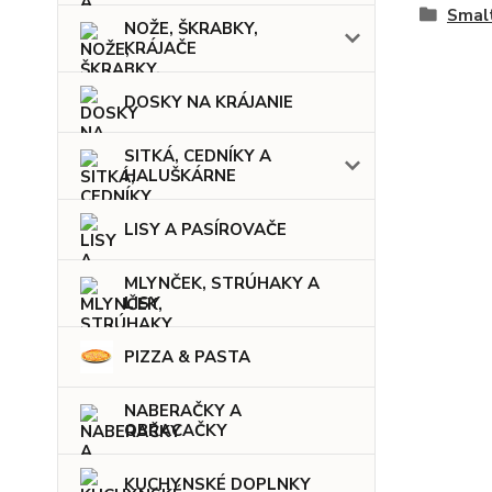
Smal
NOŽE, ŠKRABKY,
KRÁJAČE
DOSKY NA KRÁJANIE
SITKÁ, CEDNÍKY A
HALUŠKÁRNE
LISY A PASÍROVAČE
MLYNČEK, STRÚHAKY A
LISY
PIZZA & PASTA
NABERAČKY A
OBRACAČKY
KUCHYNSKÉ DOPLNKY