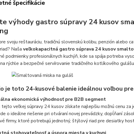
tné špecifikácie
te výhody gastro súpravy 24 kusov smal
ing
re svoju reštauráciu, tradičnú slovenskú kolibu, penzión alebo c
ý riad? Naša
veľkokapacitná gastro súprava 24 kusov smalto
né podmienky profesionálnych kuchýň, kde sa spája potreba vyso
na rýchle a bezpečné servírovanie tradičného kotlíkového gulášu, 
čo je toto 24-kusové balenie ideálnou voľbou pr
málna ekonomická výhodnosť pre B2B segment
ejto veľkej súpravy 24 kusov získate najlepšiu možnú cenu za j
 Ide o ideálne riešenie pri otváraní novej prevádzky, dopĺňaní zá
vé firmy, ktoré potrebujú jednotný, štýlový riad pre desiatky host
ktná stohovateľnosť a úspora miesta v kuchyni