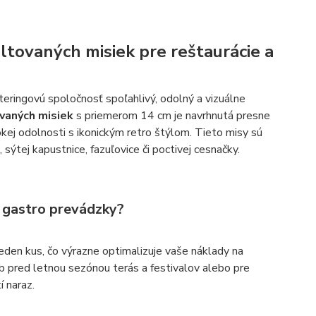
tovaných misiek pre reštaurácie a
ateringovú spoločnosť spoľahlivý, odolný a vizuálne
vaných misiek
s priemerom 14 cm je navrhnutá presne
kej odolnosti s ikonickým retro štýlom. Tieto misy sú
sýtej kapustnice, fazuľovice či poctivej cesnačky.
e gastro prevádzky?
eden kus, čo výrazne optimalizuje vaše náklady na
sob pred letnou sezónou terás a festivalov alebo pre
í naraz.