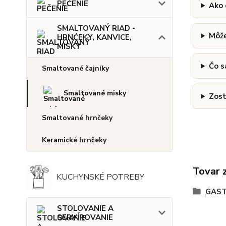
PEČENIE
Ako 
SMALTOVANÝ RIAD -
Môže
HRNĆEKY, KANVICE,
MISKY
Čo s
Smaltované čajníky
Smaltované misky
Zost
Smaltované hrnčeky
Keramické hrnčeky
Tovar 
KUCHYNSKÉ POTREBY
GAST
STOLOVANIE A
SERVÍROVANIE