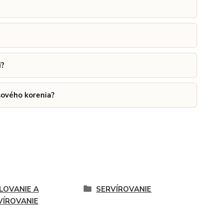
i?
šového korenia?
LOVANIE A
SERVÍROVANIE
VÍROVANIE