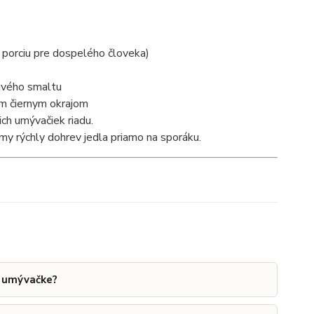
 porciu pre dospelého človeka)
ivého smaltu
ným čiernym okrajom
h umývačiek riadu.
amy rýchly dohrev jedla priamo na sporáku.
o umývačke?