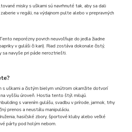
ltované misky s uškami sú navrhnuté tak, aby sa dali
zaberie v regáli, na výdajnom pulte alebo v prepravných
 Tento neporézny povrch neuvoľňuje do jedla žiadne
apriky v guláši či kari). Riad zostáva dokonale čistý,
 sa navyše pri páde neroztriešti.
ete?
n s uškami a čistým bielym vnútrom okamžite dotvorí
a vyššiu úroveň. Hostia tento štýl milujú.
building s varením gulášu, svadbu v prírode, jarmok, trhy
čný prenos a neustálu manipuláciu.
ruženia, hasičské zbory, športové kluby alebo veľké
šové párty pod holým nebom.