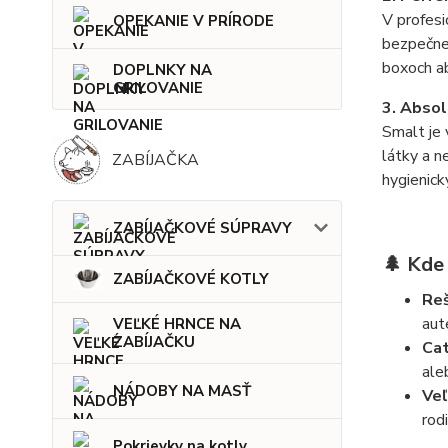
V profesi
OPEKANIE V PRÍRODE
bezpečne 
boxoch a
DOPLNKY NA
GRILOVANIE
3. Absol
Smalt je 
látky a n
ZABÍJAČKA
hygienick
ZABÍJAČKOVÉ SÚPRAVY
🌲 Kde
ZABÍJAČKOVÉ KOTLY
Reš
aut
VEĽKÉ HRNCE NA
ZABÍJAČKU
Cat
ale
NÁDOBY NA MASŤ
Veľ
rod
Pokrievky na kotly