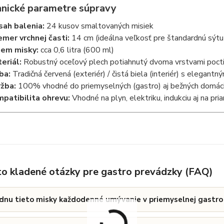
hnické parametre súpravy
ah balenia:
24 kusov smaltovaných misiek
emer vrchnej časti:
14 cm (ideálna veľkosť pre štandardnú sýtu
em misky:
cca 0,6 litra (600 ml)
eriál:
Robustný oceľový plech potiahnutý dvoma vrstvami poct
ba:
Tradičná červená (exteriér) / čistá biela (interiér) s elegant
žba:
100% vhodné do priemyselných (gastro) aj bežných domácic
patibilita ohrevu:
Vhodné na plyn, elektriku, indukciu aj na pri
to kladené otázky pre gastro prevádzky (FAQ)
dnu tieto misky každodenné umývanie v priemyselnej gastr