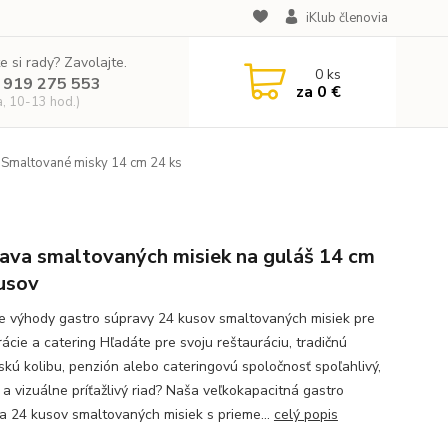
iKlub členovia
e si rady? Zavolajte.
0
ks
 919 275 553
za
0 €
a, 10-13 hod.)
Smaltované misky 14 cm 24 ks
ava smaltovaných misiek na guláš 14 cm
usov
e výhody gastro súpravy 24 kusov smaltovaných misiek pre
rácie a catering Hľadáte pre svoju reštauráciu, tradičnú
skú kolibu, penzión alebo cateringovú spoločnosť spoľahlivý,
 a vizuálne príťažlivý riad? Naša veľkokapacitná gastro
a 24 kusov smaltovaných misiek s prieme...
celý popis