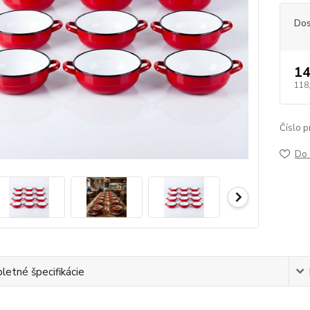
Dos
14
118
Číslo p
Do 
etné špecifikácie