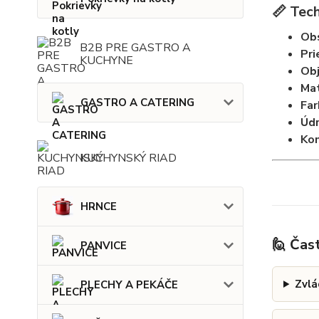
📏 Tec
Obs
B2B PRE GASTRO A
Pri
KUCHYNE
Obj
Mat
GASTRO A CATERING
Far
Údr
Kom
KUCHYNSKÝ RIAD
HRNCE
🙋 Čas
PANVICE
Zvlá
PLECHY A PEKÁČE