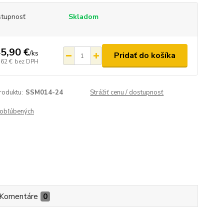
tupnosť
Skladom
5,90 €
/
ks
Pridať do košíka
,62 €
bez DPH
roduktu:
SSM014-24
Strážiť cenu / dostupnosť
obľúbených
Komentáre
0