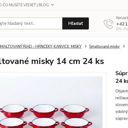
 ČO MUSÍTE VEDIEŤ | BLOG
Neviet
Hľadať
+421
(Po-Pi
SMALTOVANÝ RIAD - HRNĆEKY, KANVICE, MISKY
Smaltované misky
tované misky 14 cm 24 ks
Súpr
24 k
Objavt
reštau
sloven
odolný
súprav