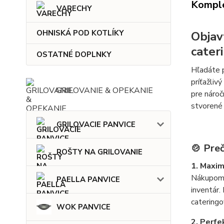
Komple
VARECHY
OHNISKÁ POD KOTLÍKY
Objav
cater
OSTATNÉ DOPLNKY
Hľadáte p
príťažliv
GRILOVANIE & OPEKANIE
pre nároč
stvorené 
GRILOVACIE PANVICE
🍲 Pre
ROŠTY NA GRILOVANIE
1. Maxi
Nákupom t
PAELLA PANVICE
inventár.
cateringo
WOK PANVICE
2. Perfe