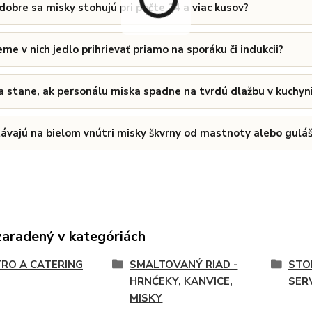
dobre sa misky stohujú pri počte 24 a viac kusov?
me v nich jedlo prihrievať priamo na sporáku či indukcii?
a stane, ak personálu miska spadne na tvrdú dlažbu v kuchyn
ávajú na bielom vnútri misky škvrny od mastnoty alebo gulá
zaradený v kategóriách
RO A CATERING
SMALTOVANÝ RIAD -
STO
HRNĆEKY, KANVICE,
SER
MISKY