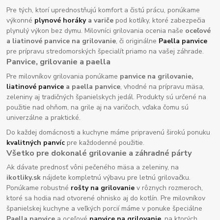
Pre tých, ktorí uprednostňujú komfort a čistú prácu, ponúkame
výkonné
plynové horáky
a variče
pod kotlíky, ktoré zabezpečia
plynulý výkon bez dymu. Milovníci grilovania ocenia naše
oceľové
a liatinové panvice na grilovanie
, či originálne
Paella panvice
pre prípravu stredomorských špecialít priamo na vašej záhrade.
Panvice, grilovanie a paella
Pre milovníkov grilovania ponúkame
panvice na grilovanie,
liatinové panvice
a paella panvice
, vhodné na prípravu mäsa,
zeleniny aj tradičných španielskych jedál. Produkty sú určené na
použitie nad ohňom, na grile aj na varičoch, vďaka čomu sú
univerzálne a praktické.
Do každej domácnosti a kuchyne máme pripravenú širokú ponuku
kvalitných panvíc
pre každodenné použitie.
Všetko pre dokonalé grilovanie a záhradné párty
Ak dávate prednosť vôni pečeného mäsa a zeleniny, na
ikotliky.sk
nájdete kompletnú výbavu pre letnú grilovačku.
Ponúkame robustné
rošty na grilovanie
v rôznych rozmeroch,
ktoré sa hodia nad otvorené ohnisko aj do kotlín. Pre milovníkov
španielskej kuchyne a veľkých porcií máme v ponuke špeciálne
Paella panvice
a oceľové
panvice na grilovanie
, na ktorých