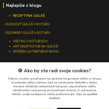
Najlepšie z blogu
RECEPTY
NA GULÁŠ
-
FAZUĽOVÝ GULÁŠ V KOTLÍKU
- VEGÁNSKY GULÁŠ V KOTLÍKU
VŠETKO O KOTLÍKOCH
AKÝ VEĽKÝ KOTLÍK NA GULÁŠ?
ÚDRŽBA LIATINOVÉHO RIADU
🍪 Ako by ste radi svoje cookies?
Kontakty
Súbory cookies používame na správne fungovanie nášho e-shopu
av prípade vášho súhlasu tiež na sledovanie štatistík o webe,
meranie efektivity reklamných kampaní, zapamätanie vášho
+421 919 275 553
obľúbeného nastavenia pri používaní stránok, či zobrazenie
(Po-Pia, 10-13 hod.)
reklám zodpovedajúcich vašim preferenciám.
Viac na využitie
cookies
ikotliky@ikotliky.sk