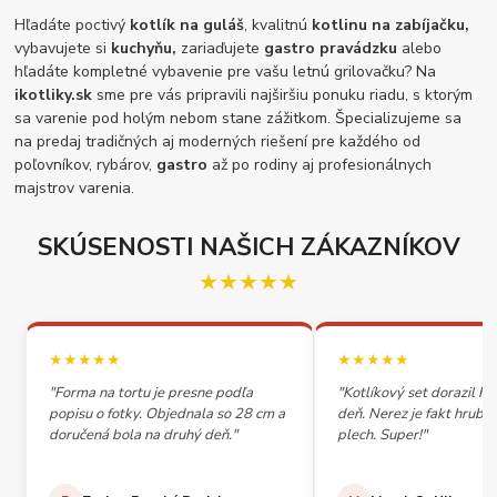
Hľadáte poctivý
kotlík na guláš
, kvalitnú
kotlinu na zabíjačku,
vybavujete si
kuchyňu,
zariaďujete
gastro pravádzku
alebo
hľadáte kompletné vybavenie pre vašu letnú grilovačku? Na
ikotliky.sk
sme pre vás pripravili najširšiu ponuku riadu, s ktorým
sa varenie pod holým nebom stane zážitkom. Špecializujeme sa
na predaj tradičných aj moderných riešení pre každého od
poľovníkov, rybárov,
gastro
až po rodiny aj profesionálnych
majstrov varenia.
SKÚSENOSTI NAŠICH ZÁKAZNÍKOV
★★★★★
★★★★★
★★★★★
"Forma na tortu je presne podľa
"Kotlíkový set dorazil h
popisu o fotky. Objednala so 28 cm a
deň. Nerez je fakt hrubý,
doručená bola na druhý deň."
plech. Super!"