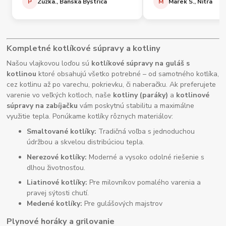
P
Zuzka., Banská Bystrica
M
Marek S., Nitra
Kompletné kotlíkové súpravy a kotliny
Našou vlajkovou loďou sú
kotlíkové súpravy na guláš s
kotlinou
ktoré obsahujú všetko potrebné – od samotného kotlíka,
cez kotlinu až po varechu, pokrievku, či naberačku. Ak preferujete
varenie vo veľkých kotloch, naše
kotliny (paráky)
a
kotlinové
súpravy na zabíjačku
vám poskytnú stabilitu a maximálne
využitie tepla. Ponúkame kotlíky rôznych materiálov:
Smaltované kotlíky:
Tradičná voľba s jednoduchou
údržbou a skvelou distribúciou tepla.
Nerezové kotlíky:
Moderné a vysoko odolné riešenie s
dlhou životnosťou.
Liatinové kotlíky:
Pre milovníkov pomalého varenia a
pravej sýtosti chutí.
Medené kotlíky:
Pre gulášových majstrov
Plynové horáky a grilovanie