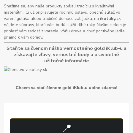
Snažíme sa, aby naše produkty spájali tradíciu s kvalitnými
materiálmi. Či už pripravujete rodinnú oslavu, obecnú súťaž vo
varení guláša alebo tradičnú domácu zabíjačku, na
ikotliky.sk
nájdete súpravy, ktoré vám budú slúžiť dlhé roky. Naším cieľom je
priniesť vám radosť z varenia, vôňu dreva a chuť poctivého jedla
priamo k vám domov.
Staňte sa členom nášho vernostného gold iKlub-u a
získavajte zľavy, vernostné body a pravidelné
užitočné informácie
Chcem sa stať členom gold iKlub-u úplne zdarma!
📍