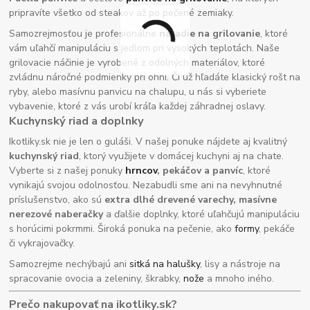
pripravíte všetko od steakov až po pečené zemiaky.
Samozrejmosťou je profesionálne
náradie na grilovanie
, ktoré
vám uľahčí manipuláciu s jedlom pri vysokých teplotách. Naše
grilovacie náčinie je vyrobené z odolných materiálov, ktoré
zvládnu náročné podmienky pri ohni. Či už hľadáte klasický rošt na
ryby, alebo masívnu panvicu na chalupu, u nás si vyberiete
vybavenie, ktoré z vás urobí kráľa každej záhradnej oslavy.
Kuchynský riad a doplnky
Ikotliky.sk nie je len o guláši. V našej ponuke nájdete aj kvalitný
kuchynský riad
, ktorý využijete v domácej kuchyni aj na chate.
Vyberte si z našej ponuky
hrncov
, pekáčov a panvíc
, ktoré
vynikajú svojou odolnosťou. Nezabudli sme ani na nevyhnutné
príslušenstvo, ako sú
extra dlhé drevené varechy, masívne
nerezové naberačky
a ďalšie doplnky, ktoré uľahčujú manipuláciu
s horúcimi pokrmmi. Široká ponuka na pečenie, ako
formy
, pekáče
či vykrajovačky.
Samozrejme nechýbajú ani
sitká na halušky
, lisy a nástroje na
spracovanie ovocia a zeleniny, škrabky,
nože
a mnoho iného.
Prečo nakupovať na ikotliky.sk?