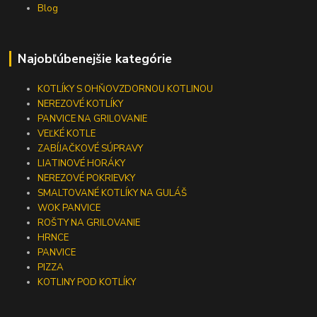
Blog
Najobľúbenejšie kategórie
KOTLÍKY S OHŇOVZDORNOU KOTLINOU
NEREZOVÉ KOTLÍKY
PANVICE NA GRILOVANIE
VEĽKÉ KOTLE
ZABÍJAČKOVÉ SÚPRAVY
LIATINOVÉ HORÁKY
NEREZOVÉ POKRIEVKY
SMALTOVANÉ KOTLÍKY NA GULÁŠ
WOK PANVICE
ROŠTY NA GRILOVANIE
HRNCE
PANVICE
PIZZA
KOTLINY POD KOTLÍKY