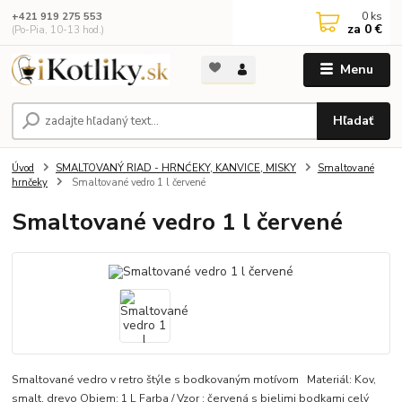
0
ks
+421 919 275 553
za
0 €
(Po-Pia, 10-13 hod.)
Menu
Hľadať
Úvod
SMALTOVANÝ RIAD - HRNĆEKY, KANVICE, MISKY
Smaltované
hrnčeky
Smaltované vedro 1 l červené
Smaltované vedro 1 l červené
Smaltované vedro v retro štýle s bodkovaným motívom Materiál: Kov,
smalt, drevo Objem: 1 L Farba / Vzor : červená s bielimi bodkami
celý