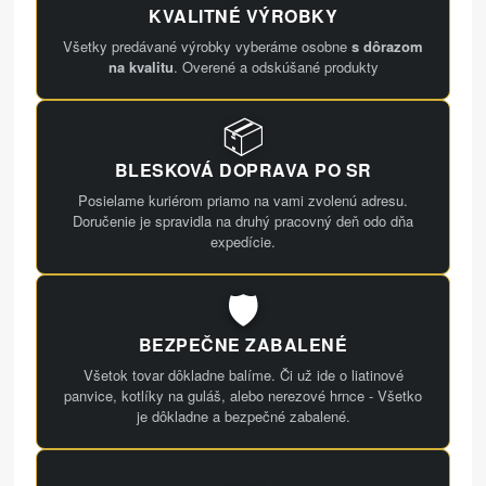
KVALITNÉ VÝROBKY
Všetky predávané výrobky vyberáme osobne
s dôrazom
na kvalitu
. Overené a odskúšané produkty
📦
BLESKOVÁ DOPRAVA PO SR
Posielame kuriérom priamo na vami zvolenú adresu.
Doručenie je spravidla na druhý pracovný deň odo dňa
expedície.
🛡️
BEZPEČNE ZABALENÉ
Všetok tovar dôkladne balíme. Či už ide o liatinové
panvice, kotlíky na guláš, alebo nerezové hrnce - Všetko
je dôkladne a bezpečné zabalené.
🍳