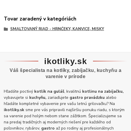
Tovar zaradený v kategóriách
SMALTOVANÝ RIAD - HRNĆEKY, KANVICE, MISKY
ikotliky.sk
Váš špecialista na kotlíky, zabíjačku, kuchyňu a
varenie v prírode
Hľadáte poctivý
kotlík na guláš
, kvalitnú
kotlinu na zabíjačku,
vybavujete si
kuchyňu,
zariaďujete
gastro pravádzku
alebo
hľadáte kompletné vybavenie pre vašu letnú grilovačku? Na
ikotliky.sk
sme pre vás pripravili najširšiu ponuku riadu, s ktorým
sa varenie pod holým nebom stane zážitkom. Špecializujeme sa
na predaj tradičných aj moderných riešení pre každého od
poľovníkov, rybárov,
gastro
až po rodiny aj profesionálnych