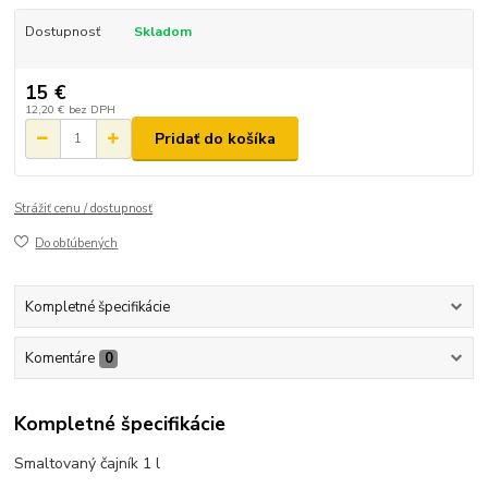
Dostupnosť
Skladom
15 €
12,20 €
bez DPH
Pridať do košíka
Strážiť cenu / dostupnosť
Do obľúbených
Kompletné špecifikácie
Komentáre
0
Kompletné špecifikácie
Smaltovaný čajník 1 l