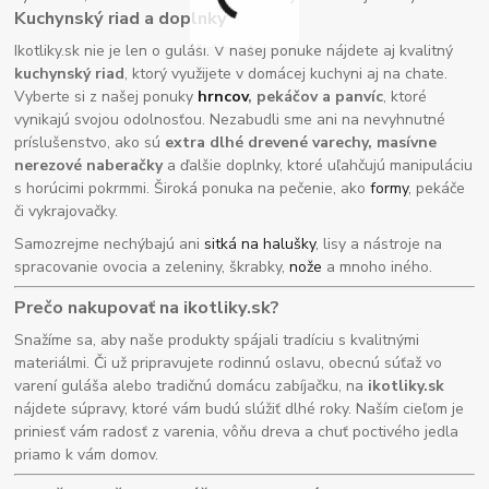
Kuchynský riad a doplnky
Ikotliky.sk nie je len o guláši. V našej ponuke nájdete aj kvalitný
kuchynský riad
, ktorý využijete v domácej kuchyni aj na chate.
Vyberte si z našej ponuky
hrncov
, pekáčov a panvíc
, ktoré
vynikajú svojou odolnosťou. Nezabudli sme ani na nevyhnutné
príslušenstvo, ako sú
extra dlhé drevené varechy, masívne
nerezové naberačky
a ďalšie doplnky, ktoré uľahčujú manipuláciu
s horúcimi pokrmmi. Široká ponuka na pečenie, ako
formy
, pekáče
či vykrajovačky.
Samozrejme nechýbajú ani
sitká na halušky
, lisy a nástroje na
spracovanie ovocia a zeleniny, škrabky,
nože
a mnoho iného.
Prečo nakupovať na ikotliky.sk?
Snažíme sa, aby naše produkty spájali tradíciu s kvalitnými
materiálmi. Či už pripravujete rodinnú oslavu, obecnú súťaž vo
varení guláša alebo tradičnú domácu zabíjačku, na
ikotliky.sk
nájdete súpravy, ktoré vám budú slúžiť dlhé roky. Naším cieľom je
priniesť vám radosť z varenia, vôňu dreva a chuť poctivého jedla
priamo k vám domov.