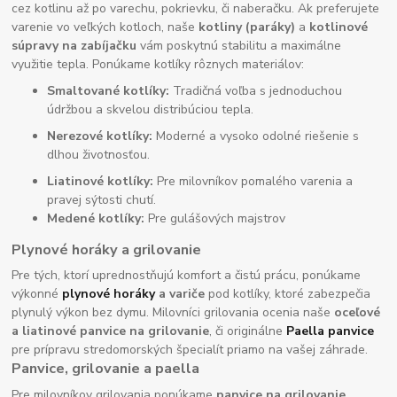
cez kotlinu až po varechu, pokrievku, či naberačku. Ak preferujete
varenie vo veľkých kotloch, naše
kotliny (paráky)
a
kotlinové
súpravy na zabíjačku
vám poskytnú stabilitu a maximálne
využitie tepla. Ponúkame kotlíky rôznych materiálov:
Smaltované kotlíky:
Tradičná voľba s jednoduchou
údržbou a skvelou distribúciou tepla.
Nerezové kotlíky:
Moderné a vysoko odolné riešenie s
dlhou životnosťou.
Liatinové kotlíky:
Pre milovníkov pomalého varenia a
pravej sýtosti chutí.
Medené kotlíky:
Pre gulášových majstrov
Plynové horáky a grilovanie
Pre tých, ktorí uprednostňujú komfort a čistú prácu, ponúkame
výkonné
plynové horáky
a variče
pod kotlíky, ktoré zabezpečia
plynulý výkon bez dymu. Milovníci grilovania ocenia naše
oceľové
a liatinové panvice na grilovanie
, či originálne
Paella panvice
pre prípravu stredomorských špecialít priamo na vašej záhrade.
Panvice, grilovanie a paella
Pre milovníkov grilovania ponúkame
panvice na grilovanie,