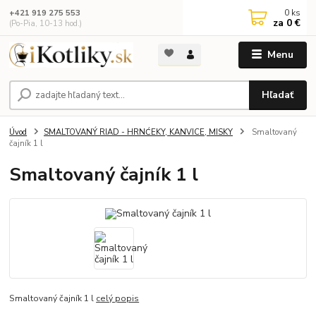
0
ks
+421 919 275 553
za
0 €
(Po-Pia, 10-13 hod.)
Menu
Hľadať
Úvod
SMALTOVANÝ RIAD - HRNĆEKY, KANVICE, MISKY
Smaltovaný
čajník 1 l
Smaltovaný čajník 1 l
Smaltovaný čajník 1 l
celý popis