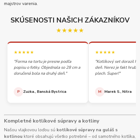
majstrov varenia.
SKÚSENOSTI NAŠICH ZÁKAZNÍKOV
★★★★★
★★★★★
★★★★★
"Forma na tortu je presne podľa
"Kotlíkový set dorazil h
popisu o fotky. Objednala so 28 cm a
deň. Nerez je fakt hrubý,
doručená bola na druhý deň."
plech. Super!"
P
Zuzka., Banská Bystrica
M
Marek S., Nitra
Kompletné kotlíkové súpravy a kotliny
Našou vlajkovou loďou sú
kotlíkové súpravy na guláš s
kotlinou
ktoré obsahujú všetko potrebné – od samotného kotlíka,