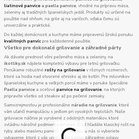
liatinové panvice
a paella panvice
, vhodné na prípravu mäsa,
zeleniny aj tradičných španielskych jedál. Produkty sú určené na
použitie nad ohňom, na grile aj na varičoch, vďaka čomu sú
univerzálne a praktické.
Do každej domácnosti a kuchyne máme pripravenú širokú ponuku
kvalitných panvíc
pre každodenné použitie.
Všetko pre dokonalé grilovanie a záhradné párty
Ak dávate prednosť vôni pečeného mäsa a zeleniny, na
ikotliky.sk
nájdete kompletnú výbavu pre letnú grilovačku.
Ponúkame robustné
rošty na grilovanie
v rôznych rozmeroch,
ktoré sa hodia nad otvorené ohnisko aj do kotlín. Pre milovníkov
španielskej kuchyne a veľkých porcií máme v ponuke špeciálne
Paella panvice
a oceľové
panvice na grilovanie
, na ktorých
pripravíte všetko od steakov až po pečené zemiaky.
Samozrejmosťou je profesionálne
náradie na grilovanie
, ktoré
vám uľahčí manipuláciu s jedlom pri vysokých teplotách. Naše
grilovacie náčinie je vyrobené z odolných materiálov, ktoré
zvládnu náročné podmienky pri ohni. Či už hľadáte klasický rošt na
ryby, alebo masívnu panvicu na chalupu, u nás si vyberiete
vybavenie, ktoré z vás urobí kráľa každej záhradnej oslavy.