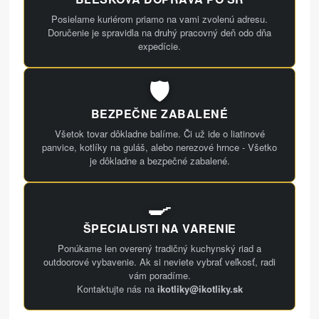
Posielame kuriérom priamo na vami zvolenú adresu.
Doručenie je spravidla na druhý pracovný deň odo dňa
expedície.
🛡️
BEZPEČNE ZABALENÉ
Všetok tovar dôkladne balíme. Či už ide o liatinové
panvice, kotlíky na guláš, alebo nerezové hrnce - Všetko
je dôkladne a bezpečné zabalené.
🍳
ŠPECIALISTI NA VARENIE
Ponúkame len overený tradičný kuchynský riad a
outdoorové vybavenie. Ak si neviete vybrať veľkosť, radi
vám poradíme.
Kontaktujte nás na
ikotliky@ikotliky.sk