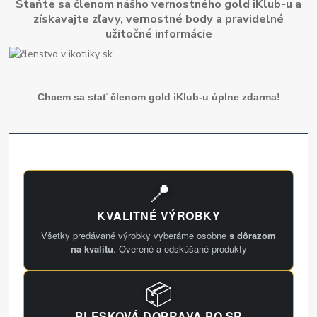
Staňte sa členom nášho vernostného gold iKlub-u a
získavajte zľavy, vernostné body a pravidelné
užitočné informácie
Chcem sa stať členom gold iKlub-u úplne zdarma!
📍
KVALITNÉ VÝROBKY
Všetky predávané výrobky vyberáme osobne
s dôrazom
na kvalitu
. Overené a odskúšané produkty
📦
BLESKOVÁ DOPRAVA PO SR