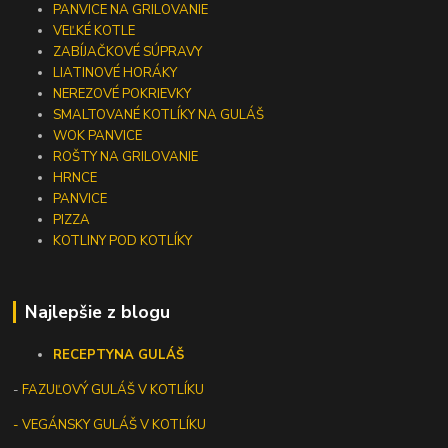
PANVICE NA GRILOVANIE
VEĽKÉ KOTLE
ZABÍJAČKOVÉ SÚPRAVY
LIATINOVÉ HORÁKY
NEREZOVÉ POKRIEVKY
SMALTOVANÉ KOTLÍKY NA GULÁŠ
WOK PANVICE
ROŠTY NA GRILOVANIE
HRNCE
PANVICE
PIZZA
KOTLINY POD KOTLÍKY
Najlepšie z blogu
RECEPTY
NA GULÁŠ
-
FAZUĽOVÝ GULÁŠ V KOTLÍKU
- VEGÁNSKY GULÁŠ V KOTLÍKU