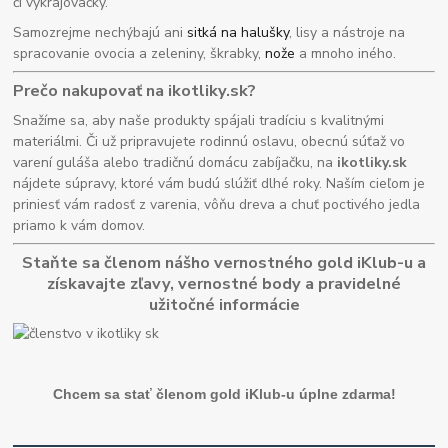
či vykrajovačky.
Samozrejme nechýbajú ani
sitká na halušky
, lisy a nástroje na
spracovanie ovocia a zeleniny, škrabky,
nože
a mnoho iného.
Prečo nakupovať na ikotliky.sk?
Snažíme sa, aby naše produkty spájali tradíciu s kvalitnými
materiálmi. Či už pripravujete rodinnú oslavu, obecnú súťaž vo
varení guláša alebo tradičnú domácu zabíjačku, na
ikotliky.sk
nájdete súpravy, ktoré vám budú slúžiť dlhé roky. Naším cieľom je
priniesť vám radosť z varenia, vôňu dreva a chuť poctivého jedla
priamo k vám domov.
Staňte sa členom nášho vernostného gold iKlub-u a
získavajte zľavy, vernostné body a pravidelné
užitočné informácie
Chcem sa stať členom gold iKlub-u úplne zdarma!