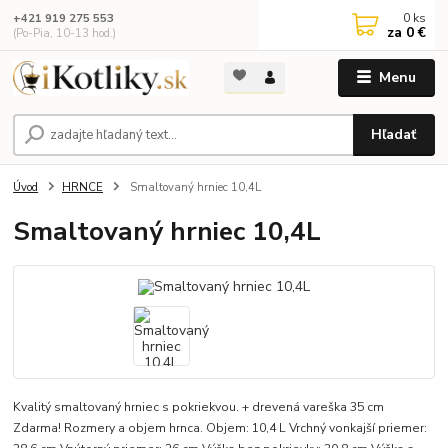
0
ks
+421 919 275 553
za
0 €
(Po-Pia, 10-13 hod.)
Menu
Hľadať
Úvod
HRNCE
Smaltovaný hrniec 10,4L
Smaltovaný hrniec 10,4L
Kvalitý smaltovaný hrniec s pokriekvou. + drevená vareška 35 cm
Zdarma! Rozmery a objem hrnca. Objem: 10,4 L Vrchný vonkajší priemer: