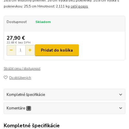
28,6 cm Vnútorný priemer: 26 cm Výška bez pokrievky: 20,8 cm Výška s
pokrievkou: 25,5 cm Hmotnosť: 2,111 kg
celý popis
Dostupnosť
Skladom
27,90 €
22,68 €
bez DPH
Pridať do košíka
Strážiť cenu / dostupnosť
Do obľúbených
Kompletné špecifikácie
Komentáre
0
Kompletné špecifikácie