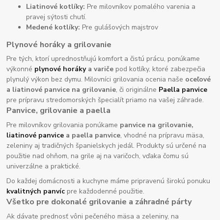
Liatinové kotlíky:
Pre milovníkov pomalého varenia a
pravej sýtosti chutí.
Medené kotlíky:
Pre gulášových majstrov
Plynové horáky a grilovanie
Pre tých, ktorí uprednostňujú komfort a čistú prácu, ponúkame
výkonné
plynové horáky
a variče
pod kotlíky, ktoré zabezpečia
plynulý výkon bez dymu. Milovníci grilovania ocenia naše
oceľové
a liatinové panvice na grilovanie
, či originálne
Paella panvice
pre prípravu stredomorských špecialít priamo na vašej záhrade.
Panvice, grilovanie a paella
Pre milovníkov grilovania ponúkame
panvice na grilovanie,
liatinové panvice
a paella panvice
, vhodné na prípravu mäsa,
zeleniny aj tradičných španielskych jedál. Produkty sú určené na
použitie nad ohňom, na grile aj na varičoch, vďaka čomu sú
univerzálne a praktické.
Do každej domácnosti a kuchyne máme pripravenú širokú ponuku
kvalitných panvíc
pre každodenné použitie.
Všetko pre dokonalé grilovanie a záhradné párty
Ak dávate prednosť vôni pečeného mäsa a zeleniny, na