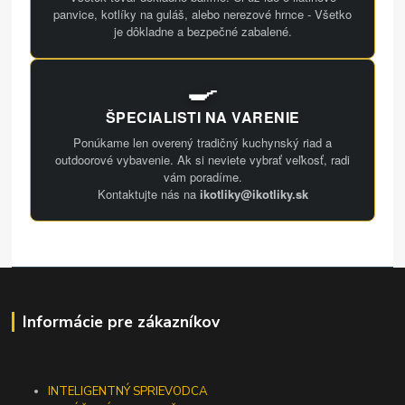
panvice, kotlíky na guláš, alebo nerezové hrnce - Všetko
je dôkladne a bezpečné zabalené.
🍳
ŠPECIALISTI NA VARENIE
Ponúkame len overený tradičný kuchynský riad a
outdoorové vybavenie. Ak si neviete vybrať veľkosť, radi
vám poradíme.
Kontaktujte nás na
ikotliky@ikotliky.sk
Informácie pre zákazníkov
INTELIGENTNÝ SPRIEVODCA