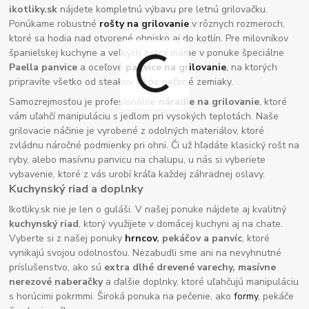
ikotliky.sk
nájdete kompletnú výbavu pre letnú grilovačku.
Ponúkame robustné
rošty na grilovanie
v rôznych rozmeroch,
ktoré sa hodia nad otvorené ohnisko aj do kotlín. Pre milovníkov
španielskej kuchyne a veľkých porcií máme v ponuke špeciálne
Paella panvice
a oceľové
panvice na grilovanie
, na ktorých
pripravíte všetko od steakov až po pečené zemiaky.
Samozrejmosťou je profesionálne
náradie na grilovanie
, ktoré
vám uľahčí manipuláciu s jedlom pri vysokých teplotách. Naše
grilovacie náčinie je vyrobené z odolných materiálov, ktoré
zvládnu náročné podmienky pri ohni. Či už hľadáte klasický rošt na
ryby, alebo masívnu panvicu na chalupu, u nás si vyberiete
vybavenie, ktoré z vás urobí kráľa každej záhradnej oslavy.
Kuchynský riad a doplnky
Ikotliky.sk nie je len o guláši. V našej ponuke nájdete aj kvalitný
kuchynský riad
, ktorý využijete v domácej kuchyni aj na chate.
Vyberte si z našej ponuky
hrncov
, pekáčov a panvíc
, ktoré
vynikajú svojou odolnosťou. Nezabudli sme ani na nevyhnutné
príslušenstvo, ako sú
extra dlhé drevené varechy, masívne
nerezové naberačky
a ďalšie doplnky, ktoré uľahčujú manipuláciu
s horúcimi pokrmmi. Široká ponuka na pečenie, ako
formy
, pekáče