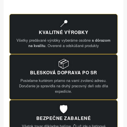
📍
KVALITNÉ VÝROBKY
Všetky predávané výrobky vyberáme osobne
s dôrazom
na kvalitu
. Overené a odskúšané produkty
📦
BLESKOVÁ DOPRAVA PO SR
Posielame kuriérom priamo na vami zvolenú adresu.
Doručenie je spravidla na druhý pracovný deň odo dňa
expedície.
🛡️
BEZPEČNE ZABALENÉ
Všetok tovar dôkladne balíme. Či už ide o liatinové