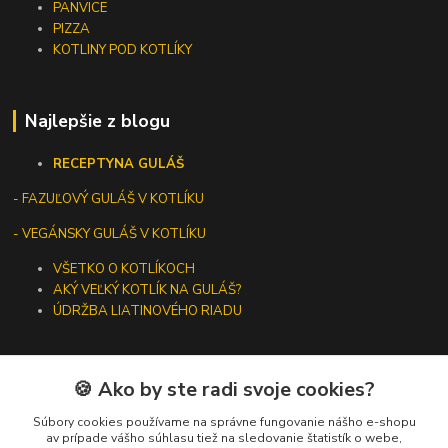
PANVICE
PIZZA
KOTLINY POD KOTLÍKY
Najlepšie z blogu
RECEPTY
NA GULÁŠ
-
FAZUĽOVÝ GULÁŠ V KOTLÍKU
- VEGÁNSKY GULÁŠ V KOTLÍKU
VŠETKO O KOTLÍKOCH
AKÝ VEĽKÝ KOTLÍK NA GULÁŠ?
ÚDRŽBA LIATINOVÉHO RIADU
🍪 Ako by ste radi svoje cookies?
Kontakty
Súbory cookies používame na správne fungovanie nášho e-shopu
av prípade vášho súhlasu tiež na sledovanie štatistík o webe,