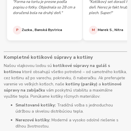
"Forma na tortu je presne podľa
"Kotlíkový set dorazil h
popisu o fotky. Objednala so 28 cm a
deň. Nerez je fakt hrubý,
doručená bola na druhý deň."
plech. Super!"
P
Zuzka., Banská Bystrica
M
Marek S., Nitra
Kompletné kotlíkové súpravy a kotliny
Našou vlajkovou loďou sú
kotlíkové súpravy na guláš s
kotlinou
ktoré obsahujú všetko potrebné – od samotného kotlíka,
cez kotlinu až po varechu, pokrievku, či naberačku. Ak preferujete
varenie vo veľkých kotloch, naše
kotliny (paráky)
a
kotlinové
súpravy na zabíjačku
vám poskytnú stabilitu a maximálne
využitie tepla. Ponúkame kotlíky rôznych materiálov:
Smaltované kotlíky:
Tradičná voľba s jednoduchou
údržbou a skvelou distribúciou tepla.
Nerezové kotlíky:
Moderné a vysoko odolné riešenie s
dlhou životnosťou.