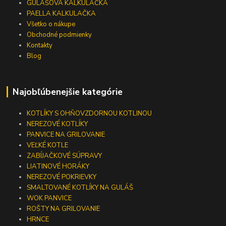
GULÁŠOVÁ KALKULAČKA
PAELLA KALKULAČKA
Všetko o nákupe
Obchodné podmienky
Kontakty
Blog
Najobľúbenejšie kategórie
KOTLÍKY S OHŇOVZDORNOU KOTLINOU
NEREZOVÉ KOTLÍKY
PANVICE NA GRILOVANIE
VEĽKÉ KOTLE
ZABÍJAČKOVÉ SÚPRAVY
LIATINOVÉ HORÁKY
NEREZOVÉ POKRIEVKY
SMALTOVANÉ KOTLÍKY NA GULÁŠ
WOK PANVICE
ROŠTY NA GRILOVANIE
HRNCE