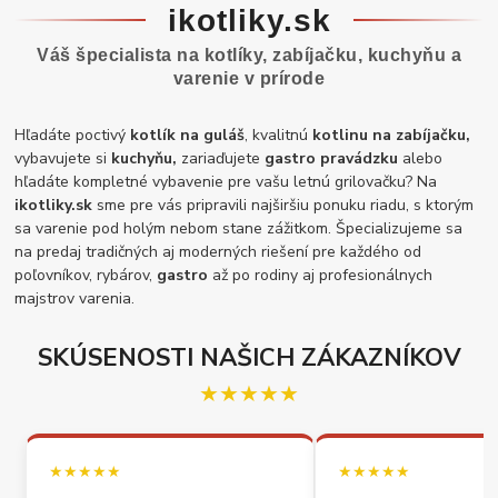
ikotliky.sk
Váš špecialista na kotlíky, zabíjačku, kuchyňu a
varenie v prírode
Hľadáte poctivý
kotlík na guláš
, kvalitnú
kotlinu na zabíjačku,
vybavujete si
kuchyňu,
zariaďujete
gastro pravádzku
alebo
hľadáte kompletné vybavenie pre vašu letnú grilovačku? Na
ikotliky.sk
sme pre vás pripravili najširšiu ponuku riadu, s ktorým
sa varenie pod holým nebom stane zážitkom. Špecializujeme sa
na predaj tradičných aj moderných riešení pre každého od
poľovníkov, rybárov,
gastro
až po rodiny aj profesionálnych
majstrov varenia.
SKÚSENOSTI NAŠICH ZÁKAZNÍKOV
★★★★★
★★★★★
★★★★★