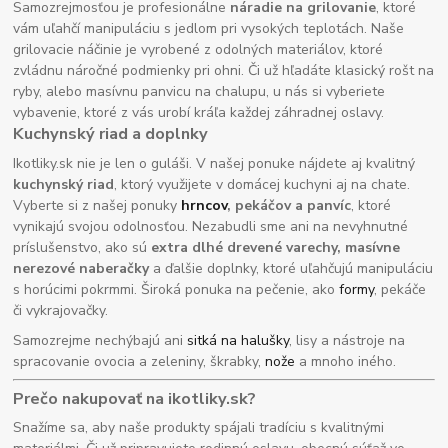
Samozrejmosťou je profesionálne
náradie na grilovanie
, ktoré
vám uľahčí manipuláciu s jedlom pri vysokých teplotách. Naše
grilovacie náčinie je vyrobené z odolných materiálov, ktoré
zvládnu náročné podmienky pri ohni. Či už hľadáte klasický rošt na
ryby, alebo masívnu panvicu na chalupu, u nás si vyberiete
vybavenie, ktoré z vás urobí kráľa každej záhradnej oslavy.
Kuchynský riad a doplnky
Ikotliky.sk nie je len o guláši. V našej ponuke nájdete aj kvalitný
kuchynský riad
, ktorý využijete v domácej kuchyni aj na chate.
Vyberte si z našej ponuky
hrncov
, pekáčov a panvíc
, ktoré
vynikajú svojou odolnosťou. Nezabudli sme ani na nevyhnutné
príslušenstvo, ako sú
extra dlhé drevené varechy, masívne
nerezové naberačky
a ďalšie doplnky, ktoré uľahčujú manipuláciu
s horúcimi pokrmmi. Široká ponuka na pečenie, ako
formy
, pekáče
či vykrajovačky.
Samozrejme nechýbajú ani
sitká na halušky
, lisy a nástroje na
spracovanie ovocia a zeleniny, škrabky,
nože
a mnoho iného.
Prečo nakupovať na ikotliky.sk?
Snažíme sa, aby naše produkty spájali tradíciu s kvalitnými