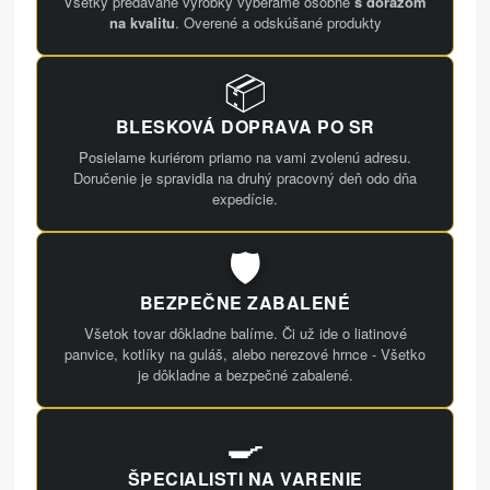
Všetky predávané výrobky vyberáme osobne
s dôrazom
na kvalitu
. Overené a odskúšané produkty
📦
BLESKOVÁ DOPRAVA PO SR
Posielame kuriérom priamo na vami zvolenú adresu.
Doručenie je spravidla na druhý pracovný deň odo dňa
expedície.
🛡️
BEZPEČNE ZABALENÉ
Všetok tovar dôkladne balíme. Či už ide o liatinové
panvice, kotlíky na guláš, alebo nerezové hrnce - Všetko
je dôkladne a bezpečné zabalené.
🍳
ŠPECIALISTI NA VARENIE