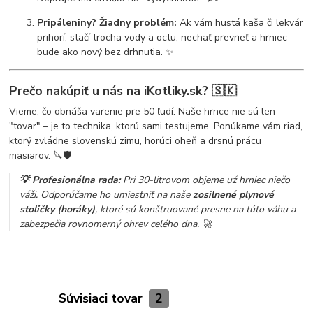
Pripáleniny? Žiadny problém:
Ak vám hustá kaša či lekvár
prihorí, stačí trocha vody a octu, nechať prevrieť a hrniec
bude ako nový bez drhnutia. ✨
Prečo nakúpiť u nás na iKotliky.sk?
🇸🇰
Vieme, čo obnáša varenie pre 50 ľudí. Naše hrnce nie sú len
"tovar" – je to technika, ktorú sami testujeme. Ponúkame vám riad,
ktorý zvládne slovenskú zimu, horúci oheň a drsnú prácu
mäsiarov. 🔪🛡️
💡 Profesionálna rada:
Pri 30-litrovom objeme už hrniec niečo
váži. Odporúčame ho umiestniť na naše
zosilnené plynové
stoličky (horáky)
, ktoré sú konštruované presne na túto váhu a
zabezpečia rovnomerný ohrev celého dna. 🚀
Súvisiaci tovar
2