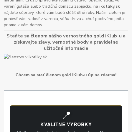
materiálmi. Či už pripravujete rodinnú oslavu, obecnú súťaž vo
varení guláša alebo tradičnú domácu zabíjačku, na
ikotliky.sk
nájdete súpravy, ktoré vám budú slúžiť dlhé roky. Naším cieľom je
priniesť vám radosť z varenia, vôňu dreva a chuť poctivého jedla
priamo k vám domov.
Staňte sa členom nášho vernostného gold iKlub-u a
získavajte zľavy, vernostné body a pravidelné
užitočné informácie
Chcem sa stať členom gold iKlub-u úplne zdarma!
📍
KVALITNÉ VÝROBKY