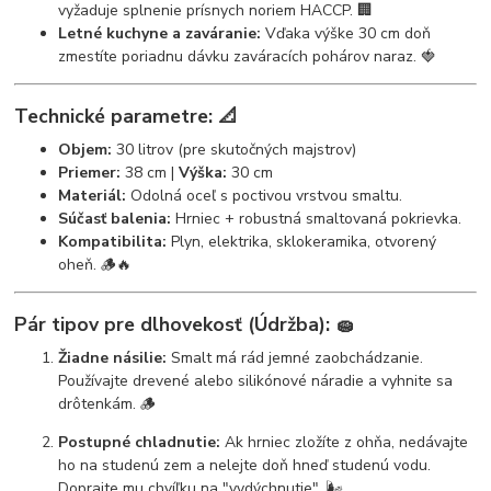
vyžaduje splnenie prísnych noriem HACCP. 🏢
Letné kuchyne a zaváranie:
Vďaka výške 30 cm doň
zmestíte poriadnu dávku zaváracích pohárov naraz. 🍓
Technické parametre:
📐
Objem:
30 litrov (pre skutočných majstrov)
Priemer:
38 cm |
Výška:
30 cm
Materiál:
Odolná oceľ s poctivou vrstvou smaltu.
Súčasť balenia:
Hrniec + robustná smaltovaná pokrievka.
Kompatibilita:
Plyn, elektrika, sklokeramika, otvorený
oheň. 🪵🔥
Pár tipov pre dlhovekosť (Údržba):
🧽
Žiadne násilie:
Smalt má rád jemné zaobchádzanie.
Používajte drevené alebo silikónové náradie a vyhnite sa
drôtenkám. 🪵
Postupné chladnutie:
Ak hrniec zložíte z ohňa, nedávajte
ho na studenú zem a nelejte doň hneď studenú vodu.
Doprajte mu chvíľku na "vydýchnutie". 🌬️