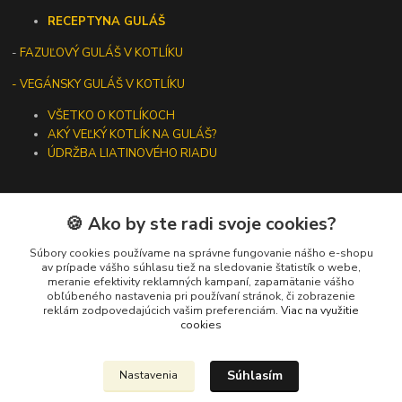
RECEPTY
NA GULÁŠ
-
FAZUĽOVÝ GULÁŠ V KOTLÍKU
- VEGÁNSKY GULÁŠ V KOTLÍKU
VŠETKO O KOTLÍKOCH
AKÝ VEĽKÝ KOTLÍK NA GULÁŠ?
ÚDRŽBA LIATINOVÉHO RIADU
🍪 Ako by ste radi svoje cookies?
Kontakty
Súbory cookies používame na správne fungovanie nášho e-shopu
av prípade vášho súhlasu tiež na sledovanie štatistík o webe,
meranie efektivity reklamných kampaní, zapamätanie vášho
+421 919 275 553
obľúbeného nastavenia pri používaní stránok, či zobrazenie
(Po-Pia, 10-13 hod.)
reklám zodpovedajúcich vašim preferenciám.
Viac na využitie
cookies
ikotliky@ikotliky.sk
Súhlasím
Nastavenia