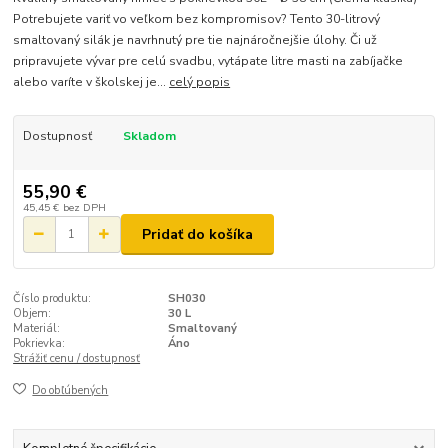
Potrebujete variť vo veľkom bez kompromisov? Tento 30-litrový
smaltovaný silák je navrhnutý pre tie najnáročnejšie úlohy. Či už
pripravujete vývar pre celú svadbu, vytápate litre masti na zabíjačke
alebo varíte v školskej je...
celý popis
Dostupnosť
Skladom
55,90 €
45,45 €
bez DPH
Pridať do košíka
Číslo produktu:
SH030
Objem:
30 L
Materiál:
Smaltovaný
Pokrievka:
Áno
Strážiť cenu / dostupnosť
Do obľúbených