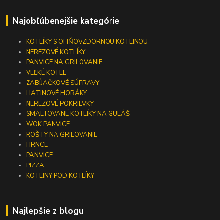
Najobľúbenejšie kategórie
KOTLÍKY S OHŇOVZDORNOU KOTLINOU
NEREZOVÉ KOTLÍKY
PANVICE NA GRILOVANIE
VEĽKÉ KOTLE
ZABÍJAČKOVÉ SÚPRAVY
LIATINOVÉ HORÁKY
NEREZOVÉ POKRIEVKY
SMALTOVANÉ KOTLÍKY NA GULÁŠ
WOK PANVICE
ROŠTY NA GRILOVANIE
HRNCE
PANVICE
PIZZA
KOTLINY POD KOTLÍKY
Najlepšie z blogu