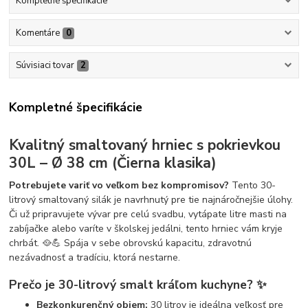
Kompletné špecifikácie
Komentáre
0
Súvisiaci tovar
2
Kompletné špecifikácie
Kvalitný smaltovaný hrniec s pokrievkou
30L – Ø 38 cm (Čierna klasika)
Potrebujete variť vo veľkom bez kompromisov?
Tento 30-
litrový smaltovaný silák je navrhnutý pre tie najnáročnejšie úlohy.
Či už pripravujete vývar pre celú svadbu, vytápate litre masti na
zabíjačke alebo varíte v školskej jedálni, tento hrniec vám kryje
chrbát. 🥘💪 Spája v sebe obrovskú kapacitu, zdravotnú
nezávadnosť a tradíciu, ktorá nestarne.
Prečo je 30-litrový smalt kráľom kuchyne?
✨
Bezkonkurenčný objem:
30 litrov je ideálna veľkosť pre