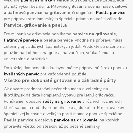
výkonné
plynové horáky
a variče
pod kotlíky, ktoré zabezpečia
plynulý výkon bez dymu. Milovníci grilovania ocenia naše
oceľové
a liatinové panvice na grilovanie
, či originálne
Paella panvice
pre prípravu stredomorských špecialít priamo na vašej záhrade.
Panvice, grilovanie a paella
Pre milovníkov grilovania ponúkame
panvice na grilovanie,
liatinové panvice
a paella panvice
, vhodné na prípravu mäsa,
zeleniny aj tradičných španielskych jedál. Produkty sú určené na
použitie nad ohňom, na grile aj na varičoch, vďaka čomu sú
univerzálne a praktické.
Do každej domácnosti a kuchyne máme pripravenú širokú ponuku
kvalitných panvíc
pre každodenné použitie.
Všetko pre dokonalé grilovanie a záhradné párty
Ak dávate prednosť vôni pečeného mäsa a zeleniny, na
ikotliky.sk
nájdete kompletnú výbavu pre letnú grilovačku.
Ponúkame robustné
rošty na grilovanie
v rôznych rozmeroch,
ktoré sa hodia nad otvorené ohnisko aj do kotlín. Pre milovníkov
španielskej kuchyne a veľkých porcií máme v ponuke špeciálne
Paella panvice
a oceľové
panvice na grilovanie
, na ktorých
pripravíte všetko od steakov až po pečené zemiaky.