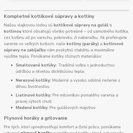
Kompletné kotlíkové súpravy a kotliny
Našou vlajkovou loďou sú
kotlíkové súpravy na guláš s
kotlinou
ktoré obsahujú všetko potrebné – od samotného kotlíka,
cez kotlinu až po varechu, pokrievku, či naberačku. Ak preferujete
varenie vo veľkých kotloch, naše
kotliny (paráky)
a
kotlinové
súpravy na zabíjačku
vám poskytnú stabilitu a maximálne
využitie tepla. Ponúkame kotlíky rôznych materiálov:
Smaltované kotlíky:
Tradičná voľba s jednoduchou
údržbou a skvelou distribúciou tepla.
Nerezové kotlíky:
Moderné a vysoko odolné riešenie s
dlhou životnosťou.
Liatinové kotlíky:
Pre milovníkov pomalého varenia a
pravej sýtosti chutí.
Medené kotlíky:
Pre gulášových majstrov
Plynové horáky a grilovanie
Pre tých, ktorí uprednostňujú komfort a čistú prácu, ponúkame