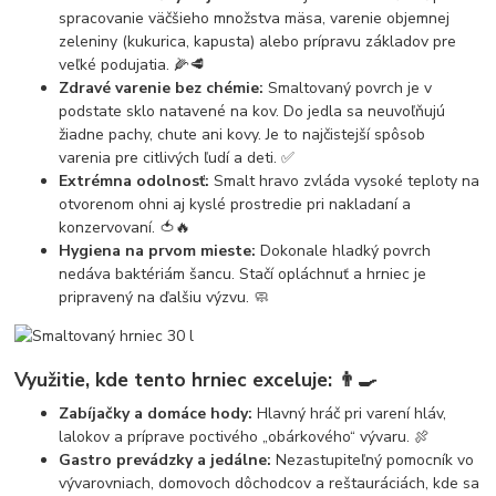
spracovanie väčšieho množstva mäsa, varenie objemnej
zeleniny (kukurica, kapusta) alebo prípravu základov pre
veľké podujatia. 🌽🥩
Zdravé varenie bez chémie:
Smaltovaný povrch je v
podstate sklo natavené na kov. Do jedla sa neuvoľňujú
žiadne pachy, chute ani kovy. Je to najčistejší spôsob
varenia pre citlivých ľudí a deti. ✅
Extrémna odolnosť:
Smalt hravo zvláda vysoké teploty na
otvorenom ohni aj kyslé prostredie pri nakladaní a
konzervovaní. 🍅🔥
Hygiena na prvom mieste:
Dokonale hladký povrch
nedáva baktériám šancu. Stačí opláchnuť a hrniec je
pripravený na ďalšiu výzvu. 🧼
Využitie, kde tento hrniec exceluje:
👨‍🍳
Zabíjačky a domáce hody:
Hlavný hráč pri varení hláv,
lalokov a príprave poctivého „obárkového“ vývaru. 🍖
Gastro prevádzky a jedálne:
Nezastupiteľný pomocník vo
vývarovniach, domovoch dôchodcov a reštauráciách, kde sa