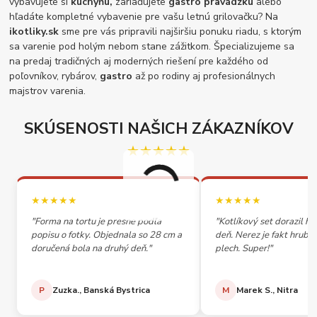
vybavujete si
kuchyňu,
zariaďujete
gastro pravádzku
alebo
hľadáte kompletné vybavenie pre vašu letnú grilovačku? Na
ikotliky.sk
sme pre vás pripravili najširšiu ponuku riadu, s ktorým
sa varenie pod holým nebom stane zážitkom. Špecializujeme sa
na predaj tradičných aj moderných riešení pre každého od
poľovníkov, rybárov,
gastro
až po rodiny aj profesionálnych
majstrov varenia.
SKÚSENOSTI NAŠICH ZÁKAZNÍKOV
★★★★★
★★★★★
★★★★★
"Forma na tortu je presne podľa
"Kotlíkový set dorazil h
popisu o fotky. Objednala so 28 cm a
deň. Nerez je fakt hrubý,
doručená bola na druhý deň."
plech. Super!"
P
Zuzka., Banská Bystrica
M
Marek S., Nitra