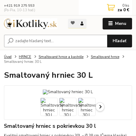
0
ks
+421 919 275 553
za
0 €
(Po-Pia, 10-13 hod.)
Menu
Hľadať
Úvod
HRNCE
Smaltované hrnce a kastróle
Smaltované hrnce
Smaltovaný hrniec 30 L
Smaltovaný hrniec 30 L
Smaltovaný hrniec s pokrievkou 30 l
Kvalitný smaltovaný hrniec s pokrievkou 30L – Ø 38 cm (Čierna klasika)