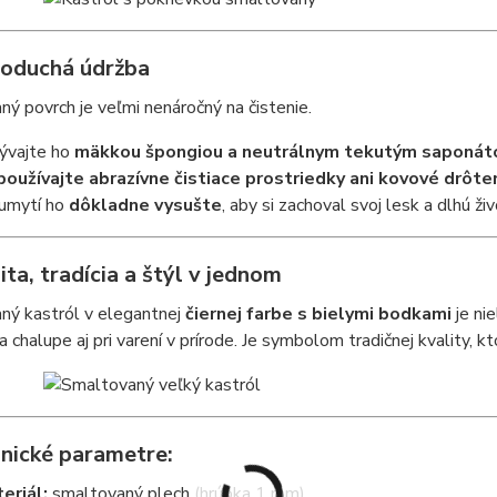
noduchá údržba
ý povrch je veľmi nenáročný na čistenie.
vajte ho
mäkkou špongiou a neutrálnym tekutým saponá
oužívajte abrazívne čistiace prostriedky ani kovové drôte
umytí ho
dôkladne vysušte
, aby si zachoval svoj lesk a dlhú ži
ita, tradícia a štýl v jednom
ný kastról v elegantnej
čiernej farbe s bielymi bodkami
je nie
na chalupe aj pri varení v prírode. Je symbolom tradičnej kvality, k
nické parametre:
eriál:
smaltovaný plech (hrúbka 1 mm)