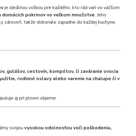
ov
je ideálnou voľbou pre každého, kto rád varí vo väčšom
ých domácich pokrmov vo veľkom množstve
. Jeho
ky zároveň, takže dokonale zapadne do každej kuchyne,
ov, gulášov, cestovín, kompótov, či zaváranie ovocia
užitie, rodinné oslavy alebo varenie na chalupe či v
puluje aj pri plnom objeme.
známy svojou
vysokou odolnosťou voči poškodeniu,