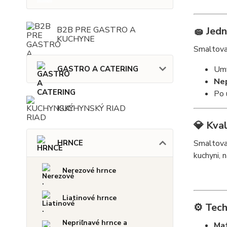
🧽
Jed
B2B PRE GASTRO A
KUCHYNE
Smaltovan
Umý
GASTRO A CATERING
Nep
Po 
KUCHYNSKÝ RIAD
💎
Kval
Smaltova
HRNCE
kuchyni, 
Nerezové hrnce
Liatinové hrnce
⚙️
Tech
Nepriľnavé hrnce a
Mat