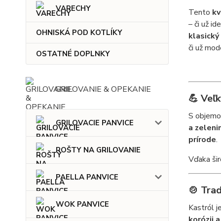
VARECHY
Tento
kv
– či už id
OHNISKÁ POD KOTLÍKY
klasický
či už mod
OSTATNÉ DOPLNKY
GRILOVANIE & OPEKANIE
💪
Veľk
S objem
GRILOVACIE PANVICE
a zeleni
prírode
.
ROŠTY NA GRILOVANIE
Vďaka ši
PAELLA PANVICE
🍲
Trad
WOK PANVICE
Kastról j
korózii 