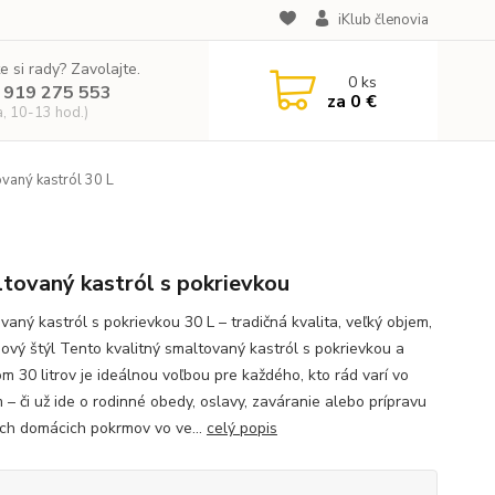
iKlub členovia
e si rady? Zavolajte.
0
ks
 919 275 553
za
0 €
a, 10-13 hod.)
vaný kastról 30 L
tovaný kastról s pokrievkou
vaný kastról s pokrievkou 30 L – tradičná kvalita, veľký objem,
ový štýl Tento kvalitný smaltovaný kastról s pokrievkou a
m 30 litrov je ideálnou voľbou pre každého, kto rád varí vo
 – či už ide o rodinné obedy, oslavy, zaváranie alebo prípravu
ch domácich pokrmov vo ve...
celý popis