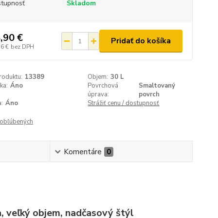
tupnosť
Skladom
,90 €
Pridať do košíka
76 €
bez DPH
roduktu:
13389
Objem:
30 L
ka:
Áno
Povrchová
Smaltovaný
úprava:
povrch
a:
Áno
Strážiť cenu / dostupnosť
obľúbených
Komentáre
0
a, veľký objem, nadčasový štýl