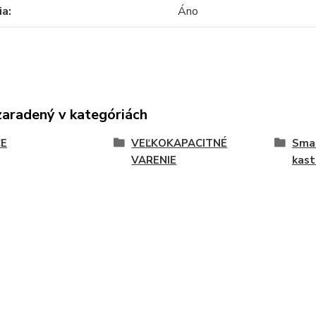
ia
Áno
zaradený v kategóriách
E
VEĽKOKAPACITNÉ
Smal
VARENIE
kast