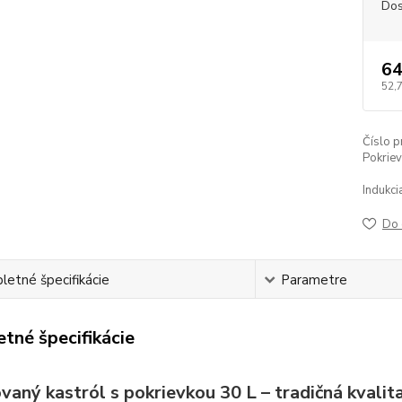
Dos
64
52,
Číslo p
Pokriev
Indukci
Do 
etné špecifikácie
Parametre
tné špecifikácie
aný kastról s pokrievkou 30 L – tradičná kvalit