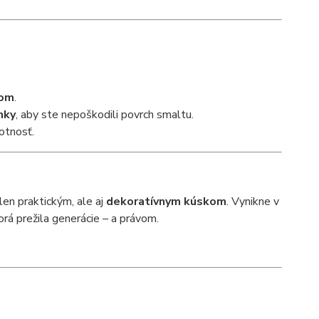
tom
.
nky
, aby ste nepoškodili povrch smaltu.
votnosť.
len praktickým, ale aj
dekoratívnym kúskom
. Vynikne v
torá prežila generácie – a právom.