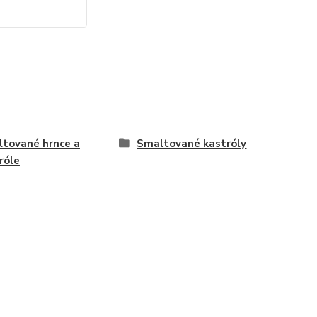
tované hrnce a
Smaltované kastróly
róle