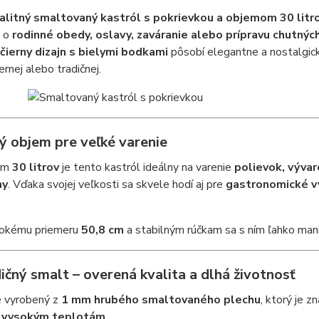
alitný smaltovaný kastról s pokrievkou a objemom 30
litr
e o
rodinné obedy, oslavy, zaváranie alebo prípravu chutn
 čierny dizajn s bielymi bodkami
pôsobí elegantne a nostalgic
ernej alebo tradičnej.
ý objem pre veľké varenie
om
30 litrov
je tento kastról ideálny na varenie
polievok, vývar
ny
. Vďaka svojej veľkosti sa skvele hodí aj pre
gastronomické vy
rokému priemeru
50,8 cm
a stabilným rúčkam sa s ním ľahko mani
ičný smalt – overená kvalita a dlhá životnosť
e vyrobený z
1 mm hrubého smaltovaného plechu
, ktorý je 
a vysokým teplotám
.