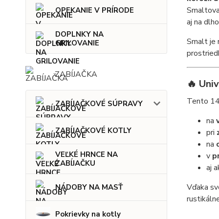
Smaltova
OPEKANIE V PRÍRODE
aj na dlh
DOPLNKY NA
Smalt je
GRILOVANIE
prostried
ZABÍJAČKA
🔥
Univ
Tento 14-
ZABÍJAČKOVÉ SÚPRAVY
na
ZABÍJAČKOVÉ KOTLY
pri
na
VEĽKÉ HRNCE NA
v
p
ZABÍJAČKU
aj 
Vďaka svo
NÁDOBY NA MASŤ
rustikáln
Pokrievky na kotly