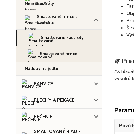
kastróly
Far
Ob
Smaltované hrnce a
Pri
kastróle
Šír
Výš
Smaltované kastróly
Smaltované hrnce
🌿
Pre 
Nádoby na jedlo
Ak hľadá
vysokú k
PANVICE
PLECHY A PEKÁČE
Param
PEČENIE
Povrc
SMALTOVANÝ RIAD -