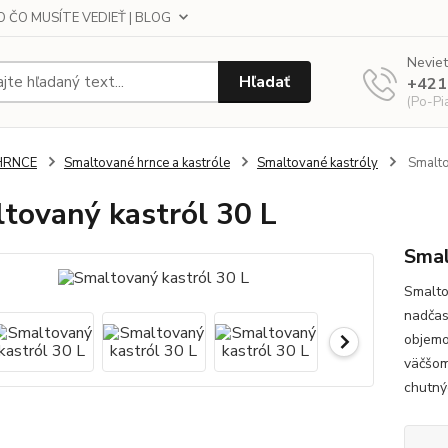
 ČO MUSÍTE VEDIEŤ | BLOG
Neviet
Hľadať
+421
(Po-Pi
HRNCE
Smaltované hrnce a kastróle
Smaltované kastróly
Smalto
tovaný kastról 30 L
Smal
Smalto
nadčas
objemo
väčšom
chutný