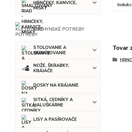
HRNĆEKY, KANVICE,
Indukc
MISKY
KUCHYNSKÉ POTREBY
Tovar 
STOLOVANIE A
SERVÍROVANIE
HRNC
NOŽE, ŠKRABKY,
KRÁJAČE
DOSKY NA KRÁJANIE
SITKÁ, CEDNÍKY A
HALUŠKÁRNE
LISY A PASÍROVAČE