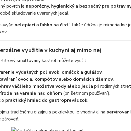
ný povrch je
neporézny, hygienický a bezpečný pre potravin
odobé skladovanie uvarených jedál.
 navyše
nelepiaci a ľahko sa čistí
, takže údržba je mimoriadne j
kov.
erzálne využitie v kuchyni aj mimo nej
litrový smaltovaný kastról môžete využiť:
varenie výdatných polievok, omáčok a gulášov
,
zaváraní ovocia, kompótov alebo domácich džemov
,
ohrev väčšieho množstva vody alebo jedla
pri rodinných stret
rírode na varenie nad ohňom
(pri šetrnom používaní),
ako
praktický hrniec do gastroprevádzok
.
jmu tradičnému dizajnu s pokrievkou je vhodný aj na
servírovan
e zároveň.