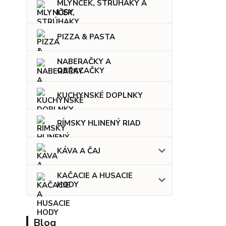
MLYNČEK, STRÚHAKY A
LISY
PIZZA & PASTA
NABERAČKY A
OBRACAČKY
KUCHYNSKÉ DOPLNKY
RÍMSKY HLINENÝ RIAD
KÁVA A ČAJ
KAČACIE A HUSACIE
HODY
Blog