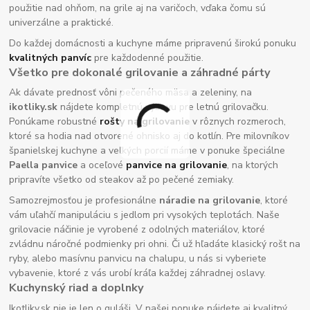
použitie nad ohňom, na grile aj na varičoch, vďaka čomu sú
univerzálne a praktické.
Do každej domácnosti a kuchyne máme pripravenú širokú ponuku
kvalitných panvíc
pre každodenné použitie.
Všetko pre dokonalé grilovanie a záhradné párty
Ak dávate prednosť vôni pečeného mäsa a zeleniny, na
ikotliky.sk
nájdete kompletnú výbavu pre letnú grilovačku.
Ponúkame robustné
rošty na grilovanie
v rôznych rozmeroch,
ktoré sa hodia nad otvorené ohnisko aj do kotlín. Pre milovníkov
španielskej kuchyne a veľkých porcií máme v ponuke špeciálne
Paella panvice
a oceľové
panvice na grilovanie
, na ktorých
pripravíte všetko od steakov až po pečené zemiaky.
Samozrejmosťou je profesionálne
náradie na grilovanie
, ktoré
vám uľahčí manipuláciu s jedlom pri vysokých teplotách. Naše
grilovacie náčinie je vyrobené z odolných materiálov, ktoré
zvládnu náročné podmienky pri ohni. Či už hľadáte klasický rošt na
ryby, alebo masívnu panvicu na chalupu, u nás si vyberiete
vybavenie, ktoré z vás urobí kráľa každej záhradnej oslavy.
Kuchynský riad a doplnky
Ikotliky.sk nie je len o guláši. V našej ponuke nájdete aj kvalitný