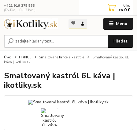
0
ks
+421 919 275 553
za
0 €
(Po-Pia, 10-13 hod.)
Menu
Hľadať
Úvod
HRNCE
Smaltované hrnce a kastróle
Smaltovaný kastról 6L
káva | ikotliky.sk
Smaltovaný kastról 6L káva |
ikotliky.sk