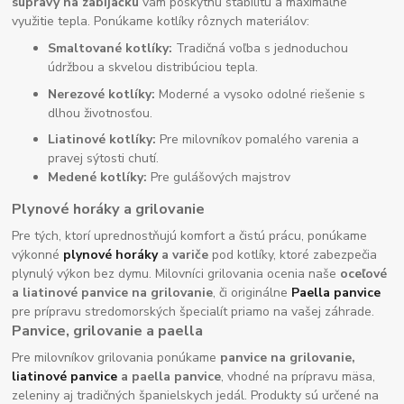
súpravy na zabíjačku
vám poskytnú stabilitu a maximálne
využitie tepla. Ponúkame kotlíky rôznych materiálov:
Smaltované kotlíky:
Tradičná voľba s jednoduchou
údržbou a skvelou distribúciou tepla.
Nerezové kotlíky:
Moderné a vysoko odolné riešenie s
dlhou životnosťou.
Liatinové kotlíky:
Pre milovníkov pomalého varenia a
pravej sýtosti chutí.
Medené kotlíky:
Pre gulášových majstrov
Plynové horáky a grilovanie
Pre tých, ktorí uprednostňujú komfort a čistú prácu, ponúkame
výkonné
plynové horáky
a variče
pod kotlíky, ktoré zabezpečia
plynulý výkon bez dymu. Milovníci grilovania ocenia naše
oceľové
a liatinové panvice na grilovanie
, či originálne
Paella panvice
pre prípravu stredomorských špecialít priamo na vašej záhrade.
Panvice, grilovanie a paella
Pre milovníkov grilovania ponúkame
panvice na grilovanie,
liatinové panvice
a paella panvice
, vhodné na prípravu mäsa,
zeleniny aj tradičných španielskych jedál. Produkty sú určené na