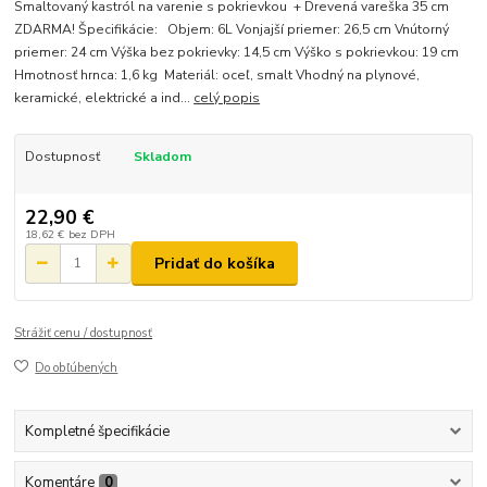
Smaltovaný kastról na varenie s pokrievkou + Drevená vareška 35 cm
ZDARMA! Špecifikácie: Objem: 6L Vonjajší priemer: 26,5 cm Vnútorný
priemer: 24 cm Výška bez pokrievky: 14,5 cm Výško s pokrievkou: 19 cm
Hmotnosť hrnca: 1,6 kg Materiál: oceľ, smalt Vhodný na plynové,
keramické, elektrické a ind...
celý popis
Dostupnosť
Skladom
22,90 €
18,62 €
bez DPH
Pridať do košíka
Strážiť cenu / dostupnosť
Do obľúbených
Kompletné špecifikácie
Komentáre
0