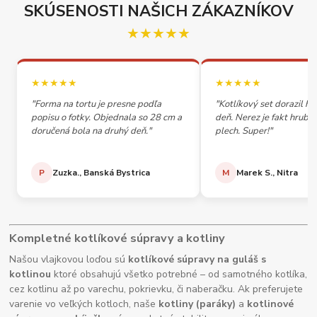
SKÚSENOSTI NAŠICH ZÁKAZNÍKOV
★★★★★
★★★★★
★★★★★
"Forma na tortu je presne podľa
"Kotlíkový set dorazil h
popisu o fotky. Objednala so 28 cm a
deň. Nerez je fakt hrubý,
doručená bola na druhý deň."
plech. Super!"
P
Zuzka., Banská Bystrica
M
Marek S., Nitra
Kompletné kotlíkové súpravy a kotliny
Našou vlajkovou loďou sú
kotlíkové súpravy na guláš s
kotlinou
ktoré obsahujú všetko potrebné – od samotného kotlíka,
cez kotlinu až po varechu, pokrievku, či naberačku. Ak preferujete
varenie vo veľkých kotloch, naše
kotliny (paráky)
a
kotlinové