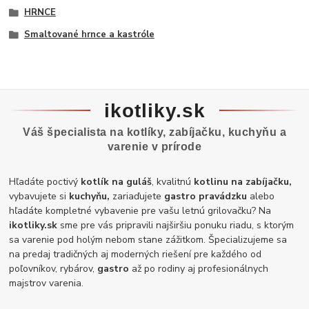
HRNCE
Smaltované hrnce a kastróle
ikotliky.sk
Váš špecialista na kotlíky, zabíjačku, kuchyňu a
varenie v prírode
Hľadáte poctivý
kotlík na guláš
, kvalitnú
kotlinu na zabíjačku,
vybavujete si
kuchyňu,
zariaďujete
gastro pravádzku
alebo
hľadáte kompletné vybavenie pre vašu letnú grilovačku? Na
ikotliky.sk
sme pre vás pripravili najširšiu ponuku riadu, s ktorým
sa varenie pod holým nebom stane zážitkom. Špecializujeme sa
na predaj tradičných aj moderných riešení pre každého od
poľovníkov, rybárov,
gastro
až po rodiny aj profesionálnych
majstrov varenia.