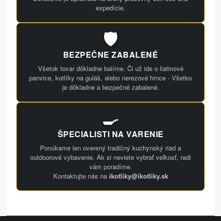
expedície.
🛡️
BEZPEČNE ZABALENÉ
Všetok tovar dôkladne balíme. Či už ide o liatinové
panvice, kotlíky na guláš, alebo nerezové hrnce - Všetko
je dôkladne a bezpečné zabalené.
🍳
ŠPECIALISTI NA VARENIE
Ponúkame len overený tradičný kuchynský riad a
outdoorové vybavenie. Ak si neviete vybrať veľkosť, radi
vám poradíme.
Kontaktujte nás na
ikotliky@ikotliky.sk