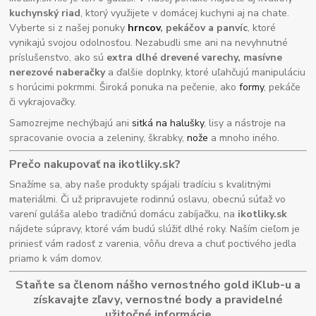
kuchynský riad
, ktorý využijete v domácej kuchyni aj na chate.
Vyberte si z našej ponuky
hrncov
, pekáčov a panvíc
, ktoré
vynikajú svojou odolnosťou. Nezabudli sme ani na nevyhnutné
príslušenstvo, ako sú
extra dlhé drevené varechy, masívne
nerezové naberačky
a ďalšie doplnky, ktoré uľahčujú manipuláciu
s horúcimi pokrmmi. Široká ponuka na pečenie, ako
formy
, pekáče
či vykrajovačky.
Samozrejme nechýbajú ani
sitká na halušky
, lisy a nástroje na
spracovanie ovocia a zeleniny, škrabky,
nože
a mnoho iného.
Prečo nakupovať na ikotliky.sk?
Snažíme sa, aby naše produkty spájali tradíciu s kvalitnými
materiálmi. Či už pripravujete rodinnú oslavu, obecnú súťaž vo
varení guláša alebo tradičnú domácu zabíjačku, na
ikotliky.sk
nájdete súpravy, ktoré vám budú slúžiť dlhé roky. Naším cieľom je
priniesť vám radosť z varenia, vôňu dreva a chuť poctivého jedla
priamo k vám domov.
Staňte sa členom nášho vernostného gold iKlub-u a
získavajte zľavy, vernostné body a pravidelné
užitočné informácie