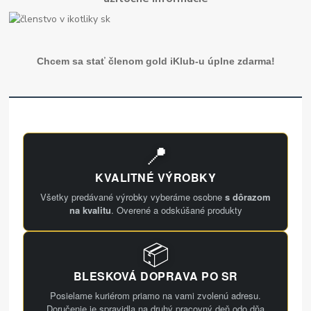
Chcem sa stať členom gold iKlub-u úplne zdarma!
📍
KVALITNÉ VÝROBKY
Všetky predávané výrobky vyberáme osobne
s dôrazom
na kvalitu
. Overené a odskúšané produkty
📦
BLESKOVÁ DOPRAVA PO SR
Posielame kuriérom priamo na vami zvolenú adresu.
Doručenie je spravidla na druhý pracovný deň odo dňa