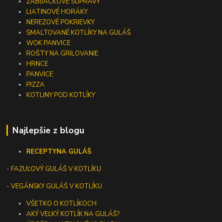
ZABÍJAČKOVÉ SÚPRAVY
LIATINOVÉ HORÁKY
NEREZOVÉ POKRIEVKY
SMALTOVANÉ KOTLÍKY NA GULÁŠ
WOK PANVICE
ROŠTY NA GRILOVANIE
HRNCE
PANVICE
PIZZA
KOTLINY POD KOTLÍKY
Najlepšie z blogu
RECEPTY
NA GULÁŠ
-
FAZUĽOVÝ GULÁŠ V KOTLÍKU
- VEGÁNSKY GULÁŠ V KOTLÍKU
VŠETKO O KOTLÍKOCH
AKÝ VEĽKÝ KOTLÍK NA GULÁŠ?