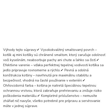
Výhody tejto súpravy:✔ Vysokokvalitný smaltovaný povrch –
kotlík aj mini kotlíky sú chránené smaltom, ktorý zaručuje odolnosť
voči kyselinám, neabsorbuje pachy ani chute a ľahko sa čistí.✔
Efektívne varenie – vďaka perfektnej tepelnej vodivosti kotlíka sa
jedlo pripravuje rovnomerne a rýchlo.✔ Pevná a odolná
konštrukcia kotliny – navrhnutá pre maximálnu stabilitu a
bezpečnosť, vhodná na časté používanie v exteriéri.✔
Ohňovzdorná farba – kotlina je natretá špeciálnou tepelnou
ochrannou vrstvou, ktorá zabraňuje prehrievaniu a znižuje riziko
poškodenia materiálu.✔ Kompletné príslušenstvo – nemusíte
zháňať nič navyše, všetko potrebné pre prípravu a servírovanie
máte v jednej súprave.