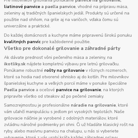
Pre milovníkov grilovania ponúkame
panvice na grilovanie,
liatinové panvice
a paella panvice
, vhodné na prípravu mäsa,
zeleniny aj tradičných španielskych jedál. Produkty sú určené na
použitie nad ohňom, na grile aj na varičoch, vďaka čomu sú
univerzálne a praktické.
Do každej domácnosti a kuchyne máme pripravenú širokú ponuku
kvalitných panvíc
pre každodenné použitie.
Všetko pre dokonalé grilovanie a záhradné párty
Ak dávate prednosť vôni pečeného mäsa a zeleniny, na
ikotliky.sk
nájdete kompletnú výbavu pre letnú grilovačku.
Ponúkame robustné
rošty na grilovanie
v rôznych rozmeroch,
ktoré sa hodia nad otvorené ohnisko aj do kotlín. Pre milovníkov
španielskej kuchyne a veľkých porcií máme v ponuke špeciálne
Paella panvice
a oceľové
panvice na grilovanie
, na ktorých
pripravíte všetko od steakov až po pečené zemiaky.
Samozrejmosťou je profesionálne
náradie na grilovanie
, ktoré
vám uľahčí manipuláciu s jedlom pri vysokých teplotách. Naše
grilovacie náčinie je vyrobené z odolných materiálov, ktoré
zvládnu náročné podmienky pri ohni. Či už hľadáte klasický rošt na
ryby, alebo masívnu panvicu na chalupu, u nás si vyberiete
vybavenie, ktoré z vás urobí kráľa každej záhradnej oslavy.