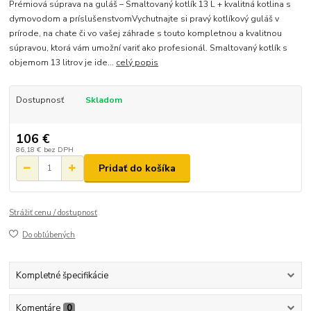
Prémiová súprava na guláš – Smaltovaný kotlík 13 L + kvalitná kotlina s
dymovodom a príslušenstvomVychutnajte si pravý kotlíkový guláš v
prírode, na chate či vo vašej záhrade s touto kompletnou a kvalitnou
súpravou, ktorá vám umožní variť ako profesionál. Smaltovaný kotlík s
objemom 13 litrov je ide...
celý popis
Dostupnosť
Skladom
106 €
86,18 €
bez DPH
Pridať do košíka
Strážiť cenu / dostupnosť
Do obľúbených
Kompletné špecifikácie
Komentáre
0