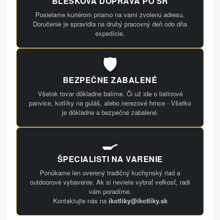
BLESKOVÁ DOPRAVA PO SR
Posielame kuriérom priamo na vami zvolenú adresu.
Doručenie je spravidla na druhý pracovný deň odo dňa
expedície.
🛡️
BEZPEČNE ZABALENÉ
Všetok tovar dôkladne balíme. Či už ide o liatinové
panvice, kotlíky na guláš, alebo nerezové hrnce - Všetko
je dôkladne a bezpečné zabalené.
🍳
ŠPECIALISTI NA VARENIE
Ponúkame len overený tradičný kuchynský riad a
outdoorové vybavenie. Ak si neviete vybrať veľkosť, radi
vám poradíme.
Kontaktujte nás na
ikotliky@ikotliky.sk