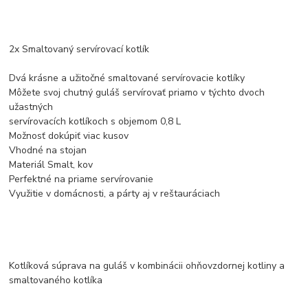
2x Smaltovaný servírovací kotlík
Dvá krásne a užitočné smaltované servírovacie kotlíky
Môžete svoj chutný guláš servírovať priamo v týchto dvoch
užastných
servírovacích kotlíkoch s objemom 0,8 L
Možnosť dokúpiť viac kusov
Vhodné na stojan
Materiál Smalt, kov
Perfektné na priame servírovanie
Využitie v domácnosti, a párty aj v reštauráciach
Kotlíková súprava na guláš v kombinácii ohňovzdornej kotliny a
smaltovaného kotlíka