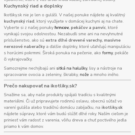
Kuchynský riad a doplnky
Ikotliky.sk nie je len o guláši. V našej ponuke nájdete aj kvalitný
kuchynský riad
, ktorý využijete v domácej kuchyni aj na chate.
Vyberte si z našej ponuky
hrncov
, pekáčov a panvíc
, ktoré
vynikajú svojou odolnosťou. Nezabudli sme ani na nevyhnutné
príslušenstvo, ako sú
extra dlhé drevené varechy, masívne
nerezové naberačky
a ďalšie doplnky, ktoré uľahčujú manipuláciu
s horúcimi pokrmmi. Široká ponuka na pečenie, ako
formy
, pekáče
či vykrajovačky.
Samozrejme nechýbajú ani
sitká na halušky
, lisy a nástroje na
spracovanie ovocia a zeleniny, škrabky,
nože
a mnoho iného.
Prečo nakupovať na ikotliky.sk?
Snažíme sa, aby naše produkty spájali tradíciu s kvalitnými
materiálmi. Či už pripravujete rodinnú oslavu, obecnú súťaž vo
varení guláša alebo tradičnú domácu zabíjačku, na
ikotliky.sk
nájdete súpravy, ktoré vám budú slúžiť dlhé roky. Naším cieľom je
priniesť vám radosť z varenia, vôňu dreva a chuť poctivého jedla
priamo k vám domov.