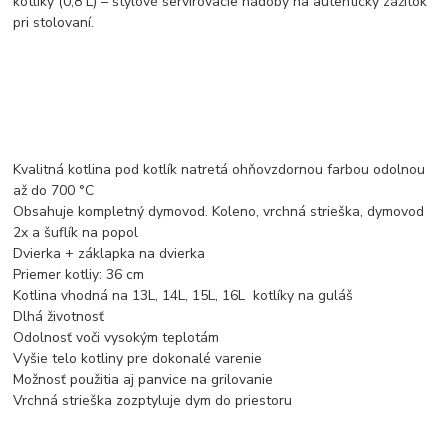
kotlíky (0,8 L) – štýlové servírovacie nádoby na autentický zážitok
pri stolovaní.
Kvalitná kotlina pod kotlík natretá ohňovzdornou farbou odolnou
až do 700 °C
Obsahuje kompletný dymovod. Koleno, vrchná strieška, dymovod
2x a šuflík na popol
Dvierka + záklapka na dvierka
Priemer kotliy: 36 cm
Kotlina vhodná na 13L, 14L, 15L, 16L kotlíky na guláš
Dlhá životnosť
Odolnosť voči vysokým teplotám
Vyšie telo kotliny pre dokonalé varenie
Možnosť použitia aj panvice na grilovanie
Vrchná strieška zozptyluje dym do priestoru