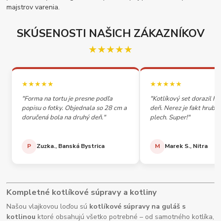
majstrov varenia.
SKÚSENOSTI NAŠICH ZÁKAZNÍKOV
★★★★★
★★★★★
★★★★★
"Forma na tortu je presne podľa
"Kotlíkový set dorazil h
popisu o fotky. Objednala so 28 cm a
deň. Nerez je fakt hrubý,
doručená bola na druhý deň."
plech. Super!"
P
Zuzka., Banská Bystrica
M
Marek S., Nitra
Kompletné kotlíkové súpravy a kotliny
Našou vlajkovou loďou sú
kotlíkové súpravy na guláš s
kotlinou
ktoré obsahujú všetko potrebné – od samotného kotlíka,