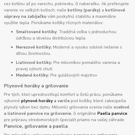
cez kotlinu až po varechu, pokrievku, či naberačku. Ak preferujete
varenie vo veľkých kotloch, naše
kotliny (paráky)
a
kotlinové
súpravy na zabíjačku
vám poskytnú stabilitu a maximálne
využitie tepla. Ponúkame kotlíky rôznych materiálov:
Smaltované kotlíky:
Tradičná voľba s jednoduchou
údržbou a skvelou distribúciou tepla.
Nerezové kotlíky:
Moderné a vysoko odolné riešenie s
dlhou životnosťou.
Liatinové kotlíky:
Pre milovníkov pomalého varenia a
pravej sýtosti chutí.
Medené kotlíky:
Pre gulášových majstrov
Plynové horáky a grilovanie
Pre tých, ktorí uprednostňujú komfort a čistú prácu, ponúkame
výkonné
plynové horáky
a variče
pod kotlíky, ktoré zabezpečia
plynulý výkon bez dymu. Milovníci grilovania ocenia naše
oceľové
a liatinové panvice na grilovanie
, či originálne
Paella panvice
pre prípravu stredomorských špecialít priamo na vašej záhrade.
Panvice, grilovanie a paella