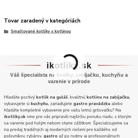
Tovar zaradený v kategóriách
Smaltované kotlíky s kotlinou
ikotliky.sk
Váš špecialista na kotlíky, zabíjačku, kuchyňu a
varenie v prírode
Hľadáte poctivý
kotlík na guláš
, kvalitnú
kotlinu na zabíjačku,
vybavujete si
kuchyňu,
zariaďujete
gastro pravádzku
alebo
hľadáte kompletné vybavenie pre vašu letnú grilovačku? Na
ikotliky.sk
sme pre vás pripravili najširšiu ponuku riadu, s ktorým
sa varenie pod holým nebom stane zážitkom. Špecializujeme sa
na predaj tradičných aj moderných riešení pre každého od
poľovníkov, rybárov,
gastro
až po rodiny aj profesionálnych