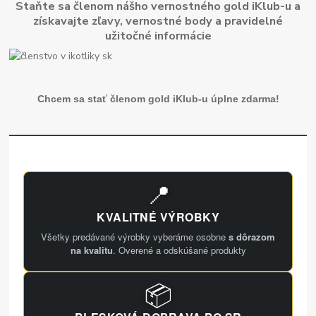
Staňte sa členom nášho vernostného gold iKlub-u a
získavajte zľavy, vernostné body a pravidelné
užitočné informácie
Chcem sa stať členom gold iKlub-u úplne zdarma!
📍
KVALITNÉ VÝROBKY
Všetky predávané výrobky vyberáme osobne
s dôrazom
na kvalitu
. Overené a odskúšané produkty
📦