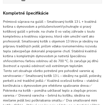
Kompletné špecifikácie
Prémiová súprava na guláš – Smaltovaný kotlík 13 L + kvalitná
kotlina s dymovodom a príslušenstvomVychutnajte si pravý
kotlíkový guláš v prírode, na chate či vo vašej záhrade s touto
kompletnou a kvalitnou súpravou, ktorá vám umožní variť ako
profesionál. Smaltovaný kotlík s objemom 13 litrov je ideálny na
prípravu tradičných jedál, pričom vďaka rovnomernému rozvodu
tepla zabezpečuje dokonalé prepojenie chutí. Stabilná kvalitná
kotlina s kompletným dymovodom je natretá špeciálnou
ohňovzdornou farbou odolnou až do 700 °C, čo zaručuje jej dlhú
životnosť a vysokú odolnosť voči extrémnym teplotám.
Tento set obsahuje všetko potrebné pre pohodlné varenie aj
servírovanie:✅ Smaltovaný kotlík 13 L – ideálny na guláš, polievky,
perkelt a iné tradičné jedlá.✅ Kvalitná oceľová kotlina – stabilná
konštrukcia s dymovodom pre efektívne spaľovanie dreva.✅
Pokrievka na kotlík – pomáha udržiavať teplo a zlepšuje proces
varenia.✅ Drevená varecha – šetrná ku kotlíku, ideálna na
miešanie jedál bez poškriabania smaltu.✅ Dva smaltované mini