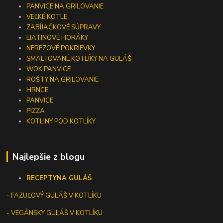
PANVICE NA GRILOVANIE
VEĽKÉ KOTLE
ZABÍJAČKOVÉ SÚPRAVY
LIATINOVÉ HORÁKY
NEREZOVÉ POKRIEVKY
SMALTOVANÉ KOTLÍKY NA GULÁŠ
WOK PANVICE
ROŠTY NA GRILOVANIE
HRNCE
PANVICE
PIZZA
KOTLINY POD KOTLÍKY
Najlepšie z blogu
RECEPTY
NA GULÁŠ
-
FAZUĽOVÝ GULÁŠ V KOTLÍKU
- VEGÁNSKY GULÁŠ V KOTLÍKU