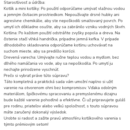
Starostlivosť a údržba:
Kotlík a mini kotlíky: Po použití odporúčame umývať vlažnou vodou
a jemným čistiacim prostriedkom. Nepoužívajte drsné hubky ani
agresívne chemikálie, aby ste nepoškodili smaltovaný povrch. Po
umytí ich dôkladne osušte, aby sa zabránilo vzniku vodných škvŕn.
Kotlina: Po každom použití odstráňte zvyšky popola a dreva. Na
čistenie stačí vlhká handrička, prípadne jemná kefka. V prípade
dlhodobého skladovania odporúčame kotlinu uchovávať na
suchom mieste, aby sa predišlo korózii.
Drevená varecha: Umývajte ručne teplou vodou a mydlom, bez
dlhého namáčania vo vode, aby sa nepoškodila. Po umytí ju
nechajte prirodzene vyschnúť.
Prečo si vybrať práve túto súpravu?
Táto kompletná a praktická sada vám umožní naplno si užiť
varenie na otvorenom ohni bez kompromisov. Vďaka odolným
materiálom, špičkovému spracovaniu a premyslenému dizajnu
bude každé varenie pohodlné a efektívne. Či už pripravujete guláš
pre rodinu, priateľov alebo veľkú spoločnosť, s touto súpravou
máte zaručený dokonalý výsledok.
Urobte si radosť a zažite pravú atmosféru kotlíkového varenia s
týmto prémiovým setom!