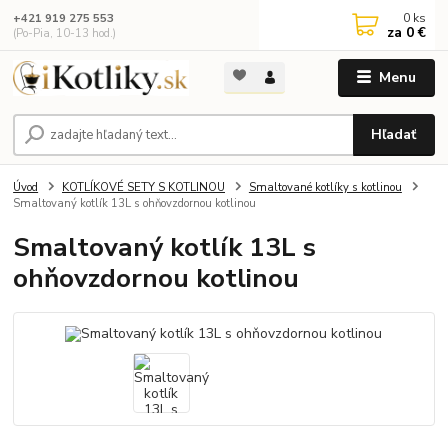
0
ks
+421 919 275 553
za
0 €
(Po-Pia, 10-13 hod.)
Menu
Hľadať
Úvod
KOTLÍKOVÉ SETY S KOTLINOU
Smaltované kotlíky s kotlinou
Smaltovaný kotlík 13L s ohňovzdornou kotlinou
Smaltovaný kotlík 13L s
ohňovzdornou kotlinou