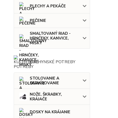
PLECHY A PEKÁČE
PEČENIE
SMALTOVANÝ RIAD -
HRNĆEKY, KANVICE,
MISKY
KUCHYNSKÉ POTREBY
STOLOVANIE A
SERVÍROVANIE
NOŽE, ŠKRABKY,
KRÁJAČE
DOSKY NA KRÁJANIE