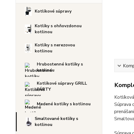
Kotlíkové súpravy
Kotlíky s ohňovzdonou
kotlinou
Kotlíky s nerezovou
kotlinou
Hrubostenné kotlíky s
Kompl
kotlinou
Kotlíkové súpravy GRILL
Komple
PÁRTY
Kotlíková
Súprava o
Medené kotlíky s kotlinou
prenášani
Smaltovan
Smaltované kotlíky s
kotlinou
Súprava 