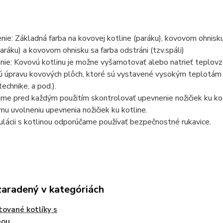
ie: Základná farba na kovovej kotline (paráku), kovovom ohnisku 
paráku) a kovovom ohnisku sa farba odstráni (tzv.spáli)
ie: Kovovú kotlinu je možne vyšamotovať alebo natrieť teplovzd
 úpravu kovových plôch, ktoré sú vystavené vysokým teplotám (ko
technike, a pod.).
e pred každým použitím skontrolovať upevnenie nožičiek ku kotli
u uvolneniu upevnenia nožičiek ku kotline.
ulácii s kotlinou odporúčame používať bezpečnostné rukavice.
zaradený v kategóriách
ované kotlíky s
nou