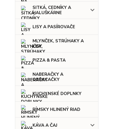
SITKÁ, CEDNÍKY A
HALUŠKÁRNE
LISY A PASÍROVAČE
MLYNČEK, STRÚHAKY A
LISY
PIZZA & PASTA
NABERAČKY A
OBRACAČKY
KUCHYNSKÉ DOPLNKY
RÍMSKY HLINENÝ RIAD
KÁVA A ČAJ