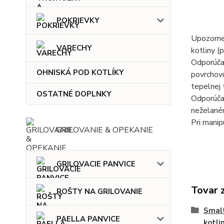
POKRIEVKY
Upozornen
VARECHY
kotliny (
Odporúčan
OHNISKÁ POD KOTLÍKY
povrchovú
tepelnej 
OSTATNÉ DOPLNKY
Odporúčam
neželaném
Pri manip
GRILOVANIE & OPEKANIE
GRILOVACIE PANVICE
Tovar 
ROŠTY NA GRILOVANIE
Smalt
PAELLA PANVICE
kotli