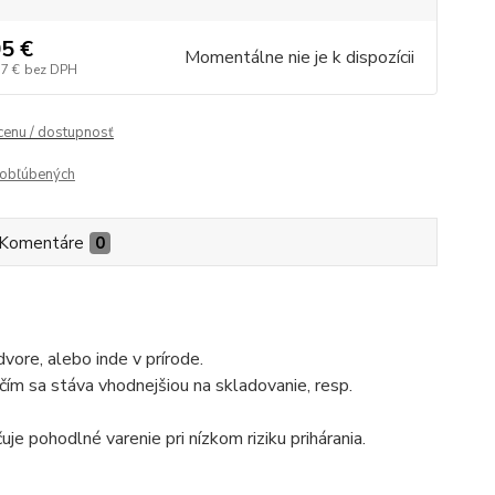
5 €
Momentálne nie je k dispozícii
37 €
bez DPH
 cenu / dostupnosť
obľúbených
Komentáre
0
dvore, alebo inde v prírode.
ím sa stáva vhodnejšiou na skladovanie, resp.
e pohodlné varenie pri nízkom riziku prihárania.