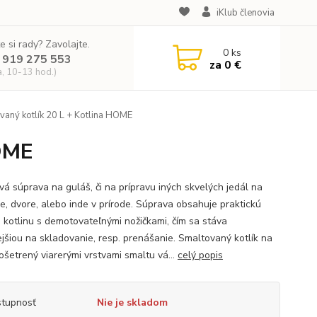
iKlub členovia
e si rady? Zavolajte.
0
ks
 919 275 553
za
0 €
a, 10-13 hod.)
aný kotlík 20 L + Kotlina HOME
HOME
vá súprava na guláš, či na prípravu iných skvelých jedál na
e, dvore, alebo inde v prírode. Súprava obsahuje praktickú
 kotlinu s demotovateľnými nožičkami, čím sa stáva
jšiou na skladovanie, resp. prenášanie. Smaltovaný kotlík na
ošetrený viarerými vrstvami smaltu vá...
celý popis
tupnosť
Nie je skladom