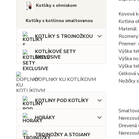
Kotlíky s ohniskom
Kovová k
Kotlíky s kotlinou smaltovanou
Kotlina o
Materiál:
Rozmery:
KOTLÍKY S TROJNOŽKOU
Priemer:
Výška tel
KOTLÍKOVÉ SETY
EXCLUSIVE
Výška nož
Výška tel
Celková 
DOPLNKY KU KOTLÍKOVM
Nožičky 
KOTLINY POD KOTLÍKY
Smaltovan
HORÁKY
Nerezová 
Drevená 
Nerezová
TROJNOŽKY A STOJANY