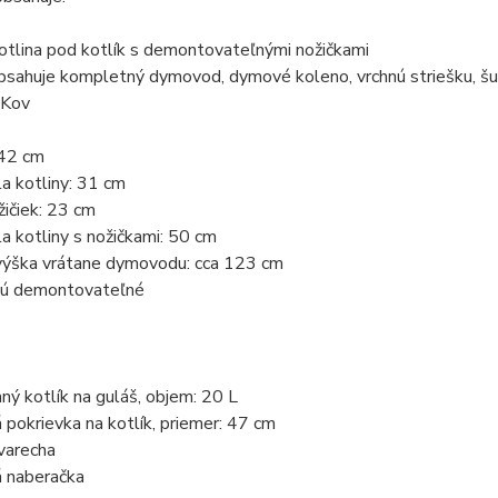
otlina pod kotlík s demontovateľnými nožičkami
bsahuje kompletný dymovod, dymové koleno, vrchnú striešku, šuf
 Kov
 42 cm
a kotliny: 31 cm
ičiek: 23 cm
a kotliny s nožičkami: 50 cm
výška vrátane dymovodu: cca 123 cm
sú demontovateľné
ý kotlík na guláš, objem: 20 L
pokrievka na kotlík, priemer: 47 cm
varecha
 naberačka