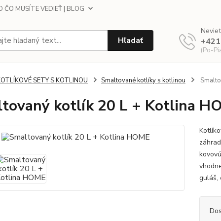
 ČO MUSÍTE VEDIEŤ | BLOG
Neviet
Hľadať
+421
(Po-Pi
KOTLÍKOVÉ SETY S KOTLINOU
Smaltované kotlíky s kotlinou
Smaltov
tovaný kotlík 20 L + Kotlina 
Kotlíko
záhrad
kovovú
vhodne
guláš, 
Dos