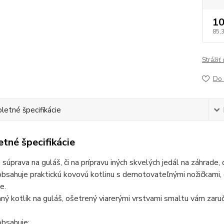
10
85,
Strážiť
Do 
etné špecifikácie
tné špecifikácie
 súprava na guláš, či na prípravu iných skvelých jedál na záhrade, 
bsahuje praktickú kovovú kotlinu s demotovateľnými nožičkami, č
e.
ý kotlík na guláš, ošetrený viarerými vrstvami smaltu vám zaručuj
obsahuje: