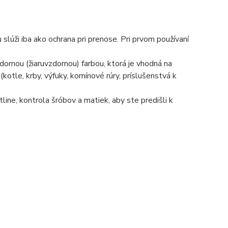
slúži iba ako ochrana pri prenose. Pri prvom používaní
ornou (žiaruvzdornou) farbou, ktorá je vhodná na
tle, krby, výfuky, komínové rúry, príslušenstvá k
ne, kontrola šróbov a matiek, aby ste predišli k