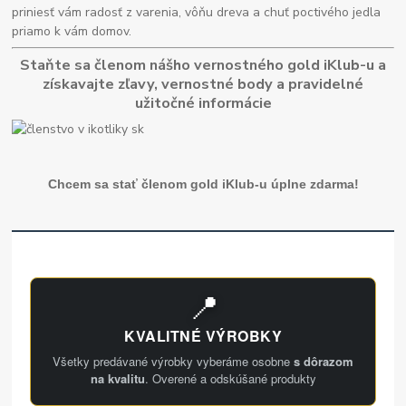
priniesť vám radosť z varenia, vôňu dreva a chuť poctivého jedla
priamo k vám domov.
Staňte sa členom nášho vernostného gold iKlub-u a
získavajte zľavy, vernostné body a pravidelné
užitočné informácie
Chcem sa stať členom gold iKlub-u úplne zdarma!
📍
KVALITNÉ VÝROBKY
Všetky predávané výrobky vyberáme osobne
s dôrazom
na kvalitu
. Overené a odskúšané produkty