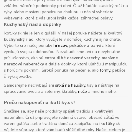
zvládnu náročné podmienky pri ohni. Či už hľadáte klasický rošt na
ryby, alebo masívnu panvicu na chalupu, u nás si vyberiete
vybavenie, ktoré z vás urobí kráľa každej záhradnej oslavy.
Kuchynský riad a doplnky
Ikotliky.sk nie je len o guláši. V našej ponuke nájdete aj kvalitný
kuchynský riad
, ktorý využijete v domácej kuchyni aj na chate.
Vyberte si z našej ponuky
hrncov
, pekáčov a panvíc
, ktoré
vynikajú svojou odolnosťou. Nezabudli sme ani na nevyhnutné
príslušenstvo, ako sú
extra dlhé drevené varechy, masívne
nerezové naberačky
a ďalšie doplnky, ktoré uľahčujú manipuláciu
s horúcimi pokrmmi. Široká ponuka na pečenie, ako
formy
, pekáče
či vykrajovačky.
Samozrejme nechýbajú ani
sitká na halušky
, lisy a nástroje na
spracovanie ovocia a zeleniny, škrabky,
nože
a mnoho iného.
Prečo nakupovať na ikotliky.sk?
Snažíme sa, aby naše produkty spájali tradíciu s kvalitnými
materiálmi. Či už pripravujete rodinnú oslavu, obecnú súťaž vo
varení guláša alebo tradičnú domácu zabíjačku, na
ikotliky.sk
nájdete súpravy, ktoré vám budú slúžiť dlhé roky. Naším cieľom je