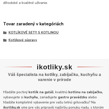
dlhodobé a kvalitné užívanie.
Tovar zaradený v kategóriách
KOTLÍKOVÉ SETY S KOTLINOU
Kotlíkové súpravy
ikotliky.sk
Váš špecialista na kotlíky, zabíjačku, kuchyňu a
varenie v prírode
Hľadáte poctivý
kotlík na guláš
, kvalitnú
kotlinu na zabíjačku,
vybavujete si
kuchyňu,
zariaďujete
gastro pravádzku
alebo
hľadáte kompletné vybavenie pre vašu letnú grilovačku? Na
ikotliky.sk
sme pre vás pripravili najširšiu ponuku riadu, s ktorým