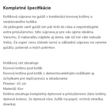
Kompletné špecifikácie
Kotlíková súprava na guláš v kombinácii kovovej kotliny a
smaltovaného kotlíka.
Ak plánujete variť guláš len pár krát do roka a nepotrebujete
extra príslušenstvo, táto súprava je pre vás úplne ideálna.
Varechu, či naberačku nájdete aj doma, tak nič iné vám nebude
treba. Za super cenu získate lacnú a základnú súpravu na varenie
gulášu, polievok a iných pokrmov.
Kotlíkový set obsahuje:
Kovovú kotlinu pod kotlík
Kovová kotlina pod kotlík s demontovateľnými nožičkami aj
úchytkami pre lepší prevoz a skladovanie
Priemer: 42 cm
Materiál: Kov
Kotlina obsahuje kompletný dymovod a príslušenstvo (telo kotliny,
dymové koleno, 2x dymová rúra, šuflík na popol, vrchná strieška,
dvierka)