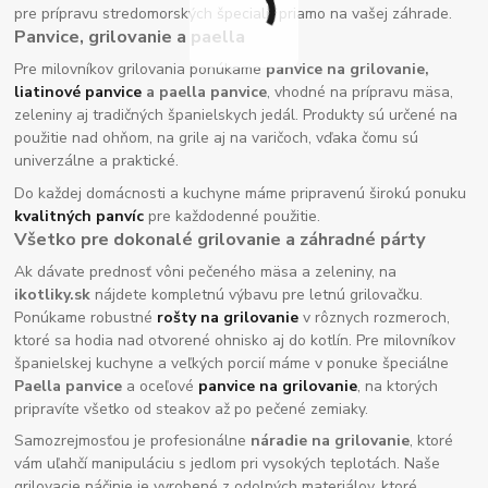
pre prípravu stredomorských špecialít priamo na vašej záhrade.
Panvice, grilovanie a paella
Pre milovníkov grilovania ponúkame
panvice na grilovanie,
liatinové panvice
a paella panvice
, vhodné na prípravu mäsa,
zeleniny aj tradičných španielskych jedál. Produkty sú určené na
použitie nad ohňom, na grile aj na varičoch, vďaka čomu sú
univerzálne a praktické.
Do každej domácnosti a kuchyne máme pripravenú širokú ponuku
kvalitných panvíc
pre každodenné použitie.
Všetko pre dokonalé grilovanie a záhradné párty
Ak dávate prednosť vôni pečeného mäsa a zeleniny, na
ikotliky.sk
nájdete kompletnú výbavu pre letnú grilovačku.
Ponúkame robustné
rošty na grilovanie
v rôznych rozmeroch,
ktoré sa hodia nad otvorené ohnisko aj do kotlín. Pre milovníkov
španielskej kuchyne a veľkých porcií máme v ponuke špeciálne
Paella panvice
a oceľové
panvice na grilovanie
, na ktorých
pripravíte všetko od steakov až po pečené zemiaky.
Samozrejmosťou je profesionálne
náradie na grilovanie
, ktoré
vám uľahčí manipuláciu s jedlom pri vysokých teplotách. Naše
grilovacie náčinie je vyrobené z odolných materiálov, ktoré