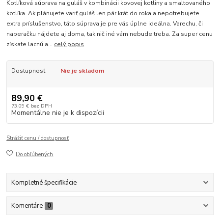
Kotlíková súprava na guláš v kombinácii kovovej kotliny a smaltovaného
kotlíka. Ak plánujete variť guláš len pár krát do roka a nepotrebujete
extra príslušenstvo, táto súprava je pre vás úplne ideálna. Varechu, či
naberačku nájdete aj doma, tak nič iné vám nebude treba. Za super cenu
získate lacnú a...
celý popis
Dostupnosť
Nie je skladom
89,90 €
73,09 €
bez DPH
Momentálne nie je k dispozícii
Strážiť cenu / dostupnosť
Do obľúbených
Kompletné špecifikácie
Komentáre
0