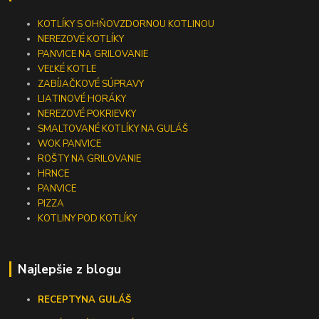
KOTLÍKY S OHŇOVZDORNOU KOTLINOU
NEREZOVÉ KOTLÍKY
PANVICE NA GRILOVANIE
VEĽKÉ KOTLE
ZABÍJAČKOVÉ SÚPRAVY
LIATINOVÉ HORÁKY
NEREZOVÉ POKRIEVKY
SMALTOVANÉ KOTLÍKY NA GULÁŠ
WOK PANVICE
ROŠTY NA GRILOVANIE
HRNCE
PANVICE
PIZZA
KOTLINY POD KOTLÍKY
Najlepšie z blogu
RECEPTY
NA GULÁŠ