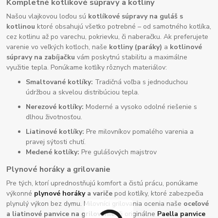
Kompletné kotlíkové súpravy a kotliny
Našou vlajkovou loďou sú
kotlíkové súpravy na guláš s
kotlinou
ktoré obsahujú všetko potrebné – od samotného kotlíka,
cez kotlinu až po varechu, pokrievku, či naberačku. Ak preferujete
varenie vo veľkých kotloch, naše
kotliny (paráky)
a
kotlinové
súpravy na zabíjačku
vám poskytnú stabilitu a maximálne
využitie tepla. Ponúkame kotlíky rôznych materiálov:
Smaltované kotlíky:
Tradičná voľba s jednoduchou
údržbou a skvelou distribúciou tepla.
Nerezové kotlíky:
Moderné a vysoko odolné riešenie s
dlhou životnosťou.
Liatinové kotlíky:
Pre milovníkov pomalého varenia a
pravej sýtosti chutí.
Medené kotlíky:
Pre gulášových majstrov
Plynové horáky a grilovanie
Pre tých, ktorí uprednostňujú komfort a čistú prácu, ponúkame
výkonné
plynové horáky
a variče
pod kotlíky, ktoré zabezpečia
plynulý výkon bez dymu. Milovníci grilovania ocenia naše
oceľové
a liatinové panvice na grilovanie
, či originálne
Paella panvice