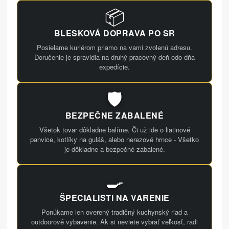
📦
BLESKOVÁ DOPRAVA PO SR
Posielame kuriérom priamo na vami zvolenú adresu.
Doručenie je spravidla na druhý pracovný deň odo dňa
expedície.
🛡️
BEZPEČNE ZABALENÉ
Všetok tovar dôkladne balíme. Či už ide o liatinové
panvice, kotlíky na guláš, alebo nerezové hrnce - Všetko
je dôkladne a bezpečné zabalené.
🍳
ŠPECIALISTI NA VARENIE
Ponúkame len overený tradičný kuchynský riad a
outdoorové vybavenie. Ak si neviete vybrať veľkosť, radi