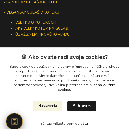
-
FAZUĽOVÝ GULÁŠ V KOTLÍKU
- VEGÁNSKY GULÁŠ V KOTLÍKU
VŠETKO O KOTLÍKOCH
AKÝ VEĽKÝ KOTLÍK NA GULÁŠ?
ÚDRŽBA LIATINOVÉHO RIADU
🍪 Ako by ste radi svoje cookies?
Kontakty
Súbory cookies používame na správne fungovanie nášho e-shopu
av prípade vášho súhlasu tiež na sledovanie štatistík o webe,
meranie efektivity reklamných kampaní, zapamätanie vášho
+421 919 275 553
obľúbeného nastavenia pri používaní stránok, či zobrazenie
(Po-Pia, 10-13 hod.)
reklám zodpovedajúcich vašim preferenciám.
Viac na využitie
cookies
ikotliky@ikotliky.sk
Súhlasím
Nastavenia
Súhlas môžete odmietnuť
tu
.
Vytvorené na
Eshop-rychlo.sk