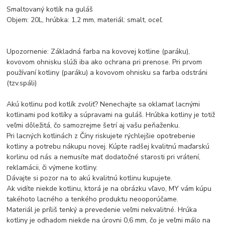
Smaltovaný kotlík na guláš
Objem: 20L, hrúbka: 1,2 mm, materiál: smalt, oceľ.
Upozornenie: Základná farba na kovovej kotline (paráku),
kovovom ohnisku slúži iba ako ochrana pri prenose. Pri prvom
používaní kotliny (paráku) a kovovom ohnisku sa farba odstráni
(tzv.spáli)
Akú kotlinu pod kotlík zvoliť? Nenechajte sa oklamať lacnými
kotlinami pod kotlíky a súpravami na guláš. Hrúbka kotliny je totiž
veľmi dôležitá, čo samozrejme šetrí aj vašu peňaženku.
Pri lacných kotlinách z Číny riskujete rýchlejšie opotrebenie
kotliny a potrebu nákupu novej. Kúpte radšej kvalitnú maďarskú
korlinu od nás a nemusíte mať dodatočné starosti pri vrátení,
reklamácii, či výmene kotliny.
Dávajte si pozor na to akú kvalitnú kotlinu kupujete.
Ak vidíte niekde kotlinu, ktorá je na obrázku vľavo, MY vám kúpu
takéhoto lacného a tenkého produktu neooporúčame.
Materiál je príliš tenký a prevedenie veľmi nekvalitné. Hrúka
kotliny je odhadom niekde na úrovni 0,6 mm, čo je veľmi málo na