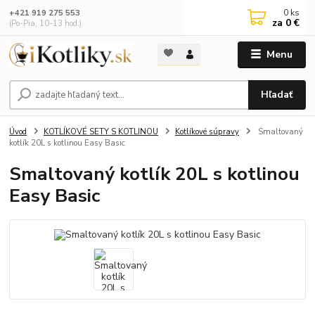
0
ks
+421 919 275 553
za
0 €
(Po-Pia, 10-13 hod.)
Menu
Hľadať
Úvod
KOTLÍKOVÉ SETY S KOTLINOU
Kotlíkové súpravy
Smaltovaný
kotlík 20L s kotlinou Easy Basic
Smaltovaný kotlík 20L s kotlinou
Easy Basic