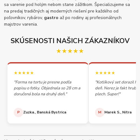
sa varenie pod holým nebom stane zážitkom. Špecializujeme sa
na predaj tradičných aj moderných riešení pre každého od
poľovníkov, rybárov,
gastro
až po rodiny aj profesionálnych
majstrov varenia.
SKÚSENOSTI NAŠICH ZÁKAZNÍKOV
★★★★★
★★★★★
★★★★★
"Forma na tortu je presne podľa
"Kotlíkový set dorazil h
popisu o fotky. Objednala so 28 cm a
deň. Nerez je fakt hrubý,
doručená bola na druhý deň."
plech. Super!"
P
Zuzka., Banská Bystrica
M
Marek S., Nitra