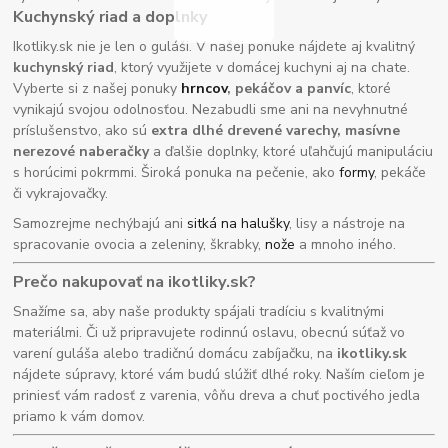
Kuchynský riad a doplnky
Ikotliky.sk nie je len o guláši. V našej ponuke nájdete aj kvalitný
kuchynský riad
, ktorý využijete v domácej kuchyni aj na chate.
Vyberte si z našej ponuky
hrncov
, pekáčov a panvíc
, ktoré
vynikajú svojou odolnosťou. Nezabudli sme ani na nevyhnutné
príslušenstvo, ako sú
extra dlhé drevené varechy, masívne
nerezové naberačky
a ďalšie doplnky, ktoré uľahčujú manipuláciu
s horúcimi pokrmmi. Široká ponuka na pečenie, ako
formy
, pekáče
či vykrajovačky.
Samozrejme nechýbajú ani
sitká na halušky
, lisy a nástroje na
spracovanie ovocia a zeleniny, škrabky,
nože
a mnoho iného.
Prečo nakupovať na ikotliky.sk?
Snažíme sa, aby naše produkty spájali tradíciu s kvalitnými
materiálmi. Či už pripravujete rodinnú oslavu, obecnú súťaž vo
varení guláša alebo tradičnú domácu zabíjačku, na
ikotliky.sk
nájdete súpravy, ktoré vám budú slúžiť dlhé roky. Naším cieľom je
priniesť vám radosť z varenia, vôňu dreva a chuť poctivého jedla
priamo k vám domov.