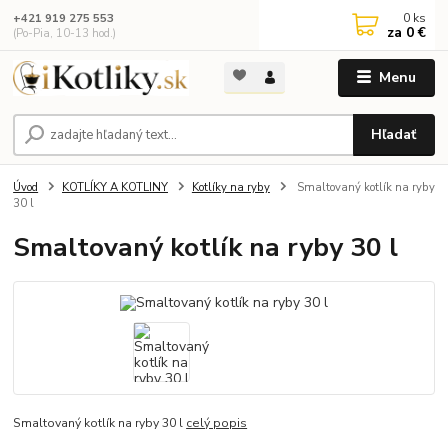
0
ks
+421 919 275 553
za
0 €
(Po-Pia, 10-13 hod.)
Menu
Hľadať
Úvod
KOTLÍKY A KOTLINY
Kotlíky na ryby
Smaltovaný kotlík na ryby
30 l
Smaltovaný kotlík na ryby 30 l
Smaltovaný kotlík na ryby 30 l
celý popis