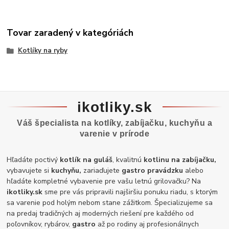
Tovar zaradený v kategóriách
Kotlíky na ryby
ikotliky.sk
Váš špecialista na kotlíky, zabíjačku, kuchyňu a
varenie v prírode
Hľadáte poctivý
kotlík na guláš
, kvalitnú
kotlinu na zabíjačku,
vybavujete si
kuchyňu,
zariaďujete
gastro pravádzku
alebo
hľadáte kompletné vybavenie pre vašu letnú grilovačku? Na
ikotliky.sk
sme pre vás pripravili najširšiu ponuku riadu, s ktorým
sa varenie pod holým nebom stane zážitkom. Špecializujeme sa
na predaj tradičných aj moderných riešení pre každého od
poľovníkov, rybárov,
gastro
až po rodiny aj profesionálnych