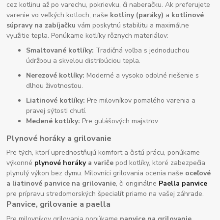
cez kotlinu až po varechu, pokrievku, či naberačku. Ak preferujete
varenie vo veľkých kotloch, naše
kotliny (paráky)
a
kotlinové
súpravy na zabíjačku
vám poskytnú stabilitu a maximálne
využitie tepla. Ponúkame kotlíky rôznych materiálov:
Smaltované kotlíky:
Tradičná voľba s jednoduchou
údržbou a skvelou distribúciou tepla.
Nerezové kotlíky:
Moderné a vysoko odolné riešenie s
dlhou životnosťou.
Liatinové kotlíky:
Pre milovníkov pomalého varenia a
pravej sýtosti chutí.
Medené kotlíky:
Pre gulášových majstrov
Plynové horáky a grilovanie
Pre tých, ktorí uprednostňujú komfort a čistú prácu, ponúkame
výkonné
plynové horáky
a variče
pod kotlíky, ktoré zabezpečia
plynulý výkon bez dymu. Milovníci grilovania ocenia naše
oceľové
a liatinové panvice na grilovanie
, či originálne
Paella panvice
pre prípravu stredomorských špecialít priamo na vašej záhrade.
Panvice, grilovanie a paella
Pre milovníkov grilovania ponúkame
panvice na grilovanie,