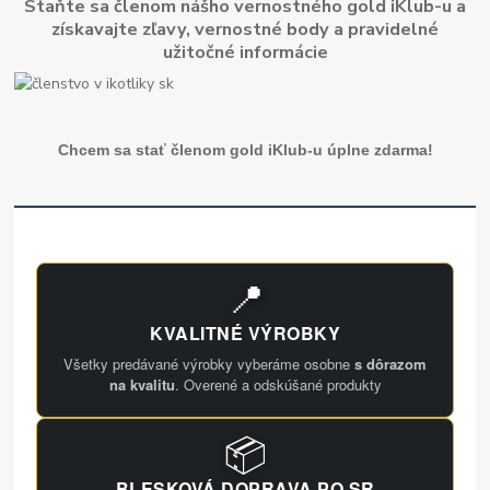
Staňte sa členom nášho vernostného gold iKlub-u a
získavajte zľavy, vernostné body a pravidelné
užitočné informácie
Chcem sa stať členom gold iKlub-u úplne zdarma!
📍
KVALITNÉ VÝROBKY
Všetky predávané výrobky vyberáme osobne
s dôrazom
na kvalitu
. Overené a odskúšané produkty
📦
BLESKOVÁ DOPRAVA PO SR