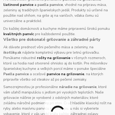
liatinové panvice
a paella panvice
, vhodné na prípravu mäsa,
zeleniny aj tradičných španielskych jedál. Produkty sú určené na
použitie nad ohňom, na grile aj na varičoch, vďaka čomu sú
univerzálne a praktické.
Do každej domácnosti a kuchyne máme pripravenú širokú ponuku
kvalitných panvíc
pre každodenné použitie.
Všetko pre dokonalé grilovanie a záhradné párty
Ak dávate prednosť vôni pečeného mäsa a zeleniny, na
ikotliky.sk
nájdete kompletnú výbavu pre letnú grilovačku.
Ponúkame robustné
rošty na grilovanie
v rôznych rozmeroch,
ktoré sa hodia nad otvorené ohnisko aj do kotlín. Pre milovníkov
španielskej kuchyne a veľkých porcií máme v ponuke špeciálne
Paella panvice
a oceľové
panvice na grilovanie
, na ktorých
pripravíte všetko od steakov až po pečené zemiaky.
Samozrejmosťou je profesionálne
náradie na grilovanie
, ktoré
vám uľahčí manipuláciu s jedlom pri vysokých teplotách. Naše
grilovacie náčinie je vyrobené z odolných materiálov, ktoré
zvládnu náročné podmienky pri ohni. Či už hľadáte klasický rošt na
ryby, alebo masívnu panvicu na chalupu, u nás si vyberiete
vybavenie, ktoré z vás urobí kráľa každej záhradnej oslavy.