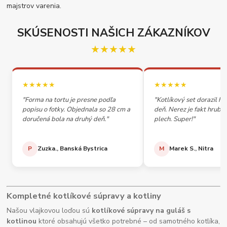
majstrov varenia.
SKÚSENOSTI NAŠICH ZÁKAZNÍKOV
★★★★★
★★★★★
★★★★★
"Forma na tortu je presne podľa
"Kotlíkový set dorazil h
popisu o fotky. Objednala so 28 cm a
deň. Nerez je fakt hrubý,
doručená bola na druhý deň."
plech. Super!"
P
Zuzka., Banská Bystrica
M
Marek S., Nitra
Kompletné kotlíkové súpravy a kotliny
Našou vlajkovou loďou sú
kotlíkové súpravy na guláš s
kotlinou
ktoré obsahujú všetko potrebné – od samotného kotlíka,