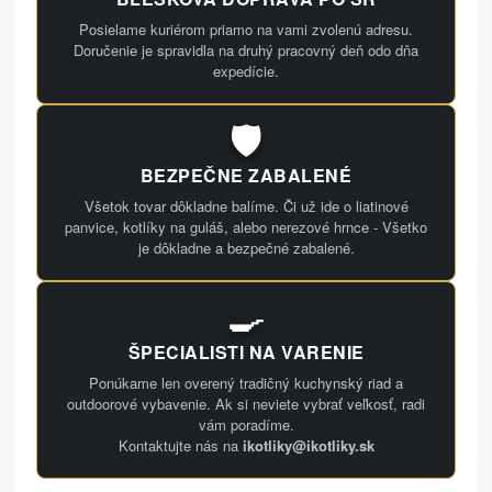
Posielame kuriérom priamo na vami zvolenú adresu.
Doručenie je spravidla na druhý pracovný deň odo dňa
expedície.
🛡️
BEZPEČNE ZABALENÉ
Všetok tovar dôkladne balíme. Či už ide o liatinové
panvice, kotlíky na guláš, alebo nerezové hrnce - Všetko
je dôkladne a bezpečné zabalené.
🍳
ŠPECIALISTI NA VARENIE
Ponúkame len overený tradičný kuchynský riad a
outdoorové vybavenie. Ak si neviete vybrať veľkosť, radi
vám poradíme.
Kontaktujte nás na
ikotliky@ikotliky.sk