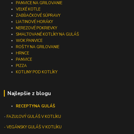
PANVICE NA GRILOVANIE
VEĽKÉ KOTLE
ZABÍJAČKOVÉ SÚPRAVY
LIATINOVÉ HORÁKY
NEREZOVÉ POKRIEVKY
SMALTOVANÉ KOTLÍKY NA GULÁŠ
WOK PANVICE
ROŠTY NA GRILOVANIE
HRNCE
PANVICE
PIZZA
KOTLINY POD KOTLÍKY
Najlepšie z blogu
RECEPTY
NA GULÁŠ
-
FAZUĽOVÝ GULÁŠ V KOTLÍKU
- VEGÁNSKY GULÁŠ V KOTLÍKU