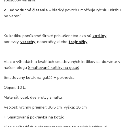
spôsobov varenia.
✔
Jednoduché čistenie
– hladký povrch umožňuje rýchlu údržbu
po varení.
Ku kotlíku ponúkamé široké prislušenstvo ako sú
kotliny
,
porievky,
varechy
, naberačky, alebo
trojnožky
Viac o výhodách a kvalitách smaltovaných kotlíkov sa dozviete v
našom blogu
Smaltované kotlíky na guláš
Smaltovaný kotlík na guláš + pokrievka.
Objem: 10 L.
Materiál: oceľ, dve vrstvy smaltu.
Veľkosť: vrchný priemer: 36,5 cm, výška: 16 cm.
+ Smaltovaná pokrievka na kotlík