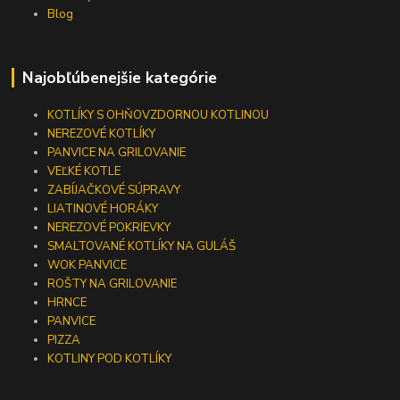
Blog
Najobľúbenejšie kategórie
KOTLÍKY S OHŇOVZDORNOU KOTLINOU
NEREZOVÉ KOTLÍKY
PANVICE NA GRILOVANIE
VEĽKÉ KOTLE
ZABÍJAČKOVÉ SÚPRAVY
LIATINOVÉ HORÁKY
NEREZOVÉ POKRIEVKY
SMALTOVANÉ KOTLÍKY NA GULÁŠ
WOK PANVICE
ROŠTY NA GRILOVANIE
HRNCE
PANVICE
PIZZA
KOTLINY POD KOTLÍKY