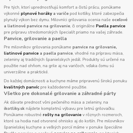
Pre tých, ktorí uprednostňujú komfort a čistú prácu, ponúkame
výkonné
plynové horáky
a variče
pod kotlíky, ktoré zabezpečia
plynulý výkon bez dymu. Milovníci grilovania ocenia naše
oceľové
a liatinové panvice na grilovanie
, či originálne
Paella panvice
pre prípravu stredomorských špecialít priamo na vašej záhrade.
Panvice, grilovanie a paella
Pre milovníkov grilovania ponúkame
panvice na grilovanie,
liatinové panvice
a paella panvice
, vhodné na prípravu mäsa,
zeleniny aj tradičných španielskych jedál. Produkty sú určené na
použitie nad ohňom, na grile aj na varičoch, vďaka čomu sú
univerzálne a praktické.
Do každej domácnosti a kuchyne máme pripravenú širokú ponuku
kvalitných panvíc
pre každodenné použitie.
Všetko pre dokonalé grilovanie a záhradné párty
Ak dávate prednosť vôni pečeného mäsa a zeleniny, na
ikotliky.sk
nájdete kompletnú výbavu pre letnú grilovačku.
Ponúkame robustné
rošty na grilovanie
v rôznych rozmeroch,
ktoré sa hodia nad otvorené ohnisko aj do kotlín. Pre milovníkov
španielskej kuchyne a veľkých porcií máme v ponuke špeciálne