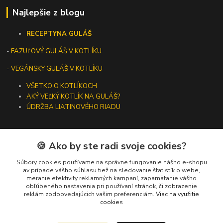
Najlepšie z blogu
RECEPTY
NA GULÁŠ
-
FAZUĽOVÝ GULÁŠ V KOTLÍKU
- VEGÁNSKY GULÁŠ V KOTLÍKU
VŠETKO O KOTLÍKOCH
AKÝ VEĽKÝ KOTLÍK NA GULÁŠ?
ÚDRŽBA LIATINOVÉHO RIADU
🍪 Ako by ste radi svoje cookies?
Kontakty
Súbory cookies používame na správne fungovanie nášho e-shopu
av prípade vášho súhlasu tiež na sledovanie štatistík o webe,
meranie efektivity reklamných kampaní, zapamätanie vášho
+421 919 275 553
obľúbeného nastavenia pri používaní stránok, či zobrazenie
(Po-Pia, 10-13 hod.)
reklám zodpovedajúcich vašim preferenciám.
Viac na využitie
cookies
ikotliky@ikotliky.sk