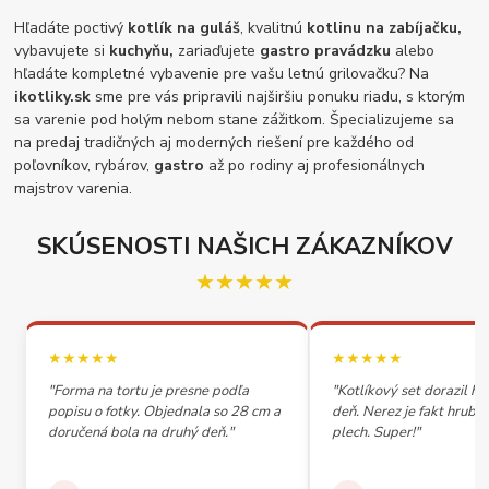
Hľadáte poctivý
kotlík na guláš
, kvalitnú
kotlinu na zabíjačku,
vybavujete si
kuchyňu,
zariaďujete
gastro pravádzku
alebo
hľadáte kompletné vybavenie pre vašu letnú grilovačku? Na
ikotliky.sk
sme pre vás pripravili najširšiu ponuku riadu, s ktorým
sa varenie pod holým nebom stane zážitkom. Špecializujeme sa
na predaj tradičných aj moderných riešení pre každého od
poľovníkov, rybárov,
gastro
až po rodiny aj profesionálnych
majstrov varenia.
SKÚSENOSTI NAŠICH ZÁKAZNÍKOV
★★★★★
★★★★★
★★★★★
"Forma na tortu je presne podľa
"Kotlíkový set dorazil h
popisu o fotky. Objednala so 28 cm a
deň. Nerez je fakt hrubý,
doručená bola na druhý deň."
plech. Super!"