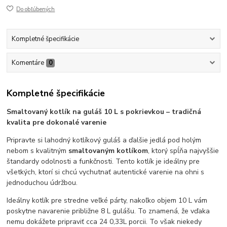
Do obľúbených
Kompletné špecifikácie
Komentáre
0
Kompletné špecifikácie
Smaltovaný kotlík na guláš 10 L s pokrievkou – tradičná
kvalita pre dokonalé varenie
Pripravte si lahodný kotlíkový guláš a ďalšie jedlá pod holým
nebom s kvalitným
smaltovaným kotlíkom
, ktorý spĺňa najvyššie
štandardy odolnosti a funkčnosti. Tento kotlík je ideálny pre
všetkých, ktorí si chcú vychutnať autentické varenie na ohni s
jednoduchou údržbou.
Ideálny kotlík pre stredne veľké párty, nakoľko objem 10 L vám
poskytne navarenie približne 8 L gulášu. To znamená, že vďaka
nemu dokážete pripraviť cca 24 0,33L porcii. To však niekedy