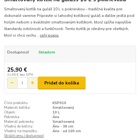
Smaltovaný kotlík na guláš 10 L s pokrievkou – tradičná kvalita pre
dokonalé varenie Pripravte si lahodný kotlíkový guláš a ďalšie jedlá pod
holým nebom s kvalitným smaltovaným kotlíkom, ktorý spĺňa najvyššie
štandardy odolnosti a funkčnosti. Tento kotlík je ideálny pre všetkých,
ktorí si chcú vychu...
celý popis
Dostupnosť
Skladom
25,90 €
21,06 €
bez DPH
Pridať do košíka
Číslo produktu:
KSP010
Materiál kotlíka:
Smaltovaný
Objem:
10 L
Pokrievka:
Áno
Materiál pokrievky:
Smaltovaná
Vhodný do kotliny:
Áno - 36 cm
Vhodný na trojnožku:
Áno - od 100 cm
Strážiť cenu / dostupnosť