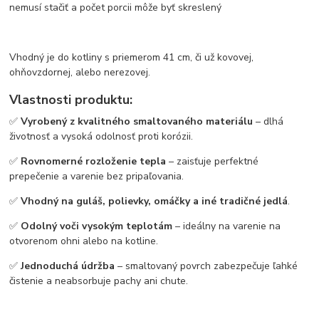
nemusí stačiť a počet porcii môže byť skreslený
Vhodný je do kotliny s priemerom 41 cm, či už kovovej,
ohňovzdornej, alebo nerezovej.
Vlastnosti produktu:
✅
Vyrobený z kvalitného smaltovaného materiálu
– dlhá
životnosť a vysoká odolnosť proti korózii.
✅
Rovnomerné rozloženie tepla
– zaisťuje perfektné
prepečenie a varenie bez pripaľovania.
✅
Vhodný na guláš, polievky, omáčky a iné tradičné jedlá
.
✅
Odolný voči vysokým teplotám
– ideálny na varenie na
otvorenom ohni alebo na kotline.
✅
Jednoduchá údržba
– smaltovaný povrch zabezpečuje ľahké
čistenie a neabsorbuje pachy ani chute.