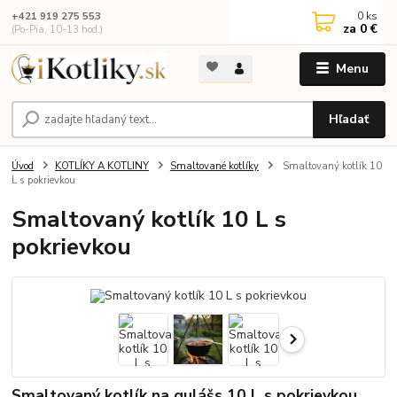
0
ks
+421 919 275 553
za
0 €
(Po-Pia, 10-13 hod.)
Menu
Hľadať
Úvod
KOTLÍKY A KOTLINY
Smaltované kotlíky
Smaltovaný kotlík 10
L s pokrievkou
Smaltovaný kotlík 10 L s
pokrievkou
Smaltovaný kotlík na gulášs 10 L s pokrievkou