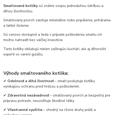
Smaltované kotlíky
sú známe svojou jednoduhou údržbou a
dlhou životnosťou.
Smaltovaný povrch zaisťuje minimálne riziko pripálenia, prihárania
a ľahké čistenie.
Sú cenovo dostupné a teda v prípade poškodenia smaltu ich
možno nahradiť bez väčšej investície.
Tieto kotlíky obľubujú nielen začínajúci kuchári, ale aj dlhoroční
experti vo varení gulášu.
Výhody smaltovaného kotlíka:
✔
Odolnosť a dlhá životnosť
– smalt poskytuje kotlíku
vynikajúcu ochranu pred hrdzou a poškodením.
✔
Zdravotná nezávadnosť
– smaltovaný povrch je bezpečný pre
prípravu potravín, neuvoľňuje škodlivé látky.
✔
Všestranné využitie
– vhodný na rôzne druhy jedál a