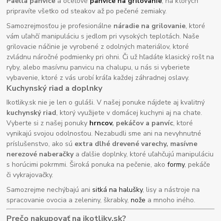
Paella panvice
a oceľové
panvice na grilovanie
, na ktorých
pripravíte všetko od steakov až po pečené zemiaky.
Samozrejmosťou je profesionálne
náradie na grilovanie
, ktoré
vám uľahčí manipuláciu s jedlom pri vysokých teplotách. Naše
grilovacie náčinie je vyrobené z odolných materiálov, ktoré
zvládnu náročné podmienky pri ohni. Či už hľadáte klasický rošt na
ryby, alebo masívnu panvicu na chalupu, u nás si vyberiete
vybavenie, ktoré z vás urobí kráľa každej záhradnej oslavy.
Kuchynský riad a doplnky
Ikotliky.sk nie je len o guláši. V našej ponuke nájdete aj kvalitný
kuchynský riad
, ktorý využijete v domácej kuchyni aj na chate.
Vyberte si z našej ponuky
hrncov
, pekáčov a panvíc
, ktoré
vynikajú svojou odolnosťou. Nezabudli sme ani na nevyhnutné
príslušenstvo, ako sú
extra dlhé drevené varechy, masívne
nerezové naberačky
a ďalšie doplnky, ktoré uľahčujú manipuláciu
s horúcimi pokrmmi. Široká ponuka na pečenie, ako
formy
, pekáče
či vykrajovačky.
Samozrejme nechýbajú ani
sitká na halušky
, lisy a nástroje na
spracovanie ovocia a zeleniny, škrabky,
nože
a mnoho iného.
Prečo nakupovať na ikotliky.sk?