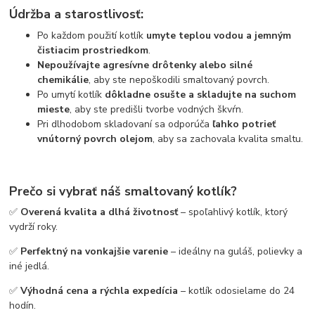
Údržba a starostlivosť:
Po každom použití kotlík
umyte teplou vodou a jemným
čistiacim prostriedkom
.
Nepoužívajte agresívne drôtenky alebo silné
chemikálie
, aby ste nepoškodili smaltovaný povrch.
Po umytí kotlík
dôkladne osušte a skladujte na suchom
mieste
, aby ste predišli tvorbe vodných škvŕn.
Pri dlhodobom skladovaní sa odporúča
ľahko potrieť
vnútorný povrch olejom
, aby sa zachovala kvalita smaltu.
Prečo si vybrať náš smaltovaný kotlík?
✅
Overená kvalita a dlhá životnosť
– spoľahlivý kotlík, ktorý
vydrží roky.
✅
Perfektný na vonkajšie varenie
– ideálny na guláš, polievky a
iné jedlá.
✅
Výhodná cena a rýchla expedícia
– kotlík odosielame do 24
hodín.