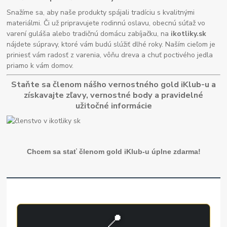
Snažíme sa, aby naše produkty spájali tradíciu s kvalitnými
materiálmi. Či už pripravujete rodinnú oslavu, obecnú súťaž vo
varení guláša alebo tradičnú domácu zabíjačku, na
ikotliky.sk
nájdete súpravy, ktoré vám budú slúžiť dlhé roky. Naším cieľom je
priniesť vám radosť z varenia, vôňu dreva a chuť poctivého jedla
priamo k vám domov.
Staňte sa členom nášho vernostného gold iKlub-u a
získavajte zľavy, vernostné body a pravidelné
užitočné informácie
Chcem sa stať členom gold iKlub-u úplne zdarma!
📍