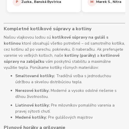
P
Zuzka., Banská Bystrica
M
Marek S., Nitra
Kompletné kotlíkové súpravy a kotliny
Našou vlajkovou loďou sú
kotlíkové súpravy na guláš s
kotlinou
ktoré obsahujú všetko potrebné – od samotného kotlíka,
cez kotlinu až po varechu, pokrievku, či naberačku. Ak preferujete
varenie vo veľkých kotloch, naše
kotliny (paráky)
a
kotlinové
súpravy na zabíjačku
vám poskytnú stabilitu a maximálne
využitie tepla. Ponúkame kotlíky rôznych materiálov:
Smaltované kotlíky:
Tradičná voľba s jednoduchou
údržbou a skvelou distribúciou tepla.
Nerezové kotlíky:
Moderné a vysoko odolné riešenie s
dlhou životnosťou.
Liatinové kotlíky:
Pre milovníkov pomalého varenia a
pravej sýtosti chutí.
Medené kotlíky:
Pre gulášových majstrov
Plynové horáky a grilovanie