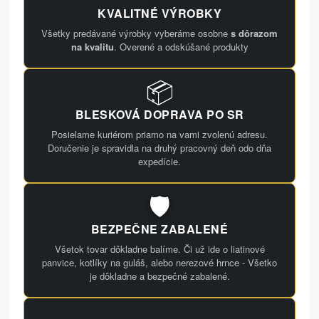
KVALITNÉ VÝROBKY
Všetky predávané výrobky vyberáme osobne
s dôrazom
na kvalitu
. Overené a odskúšané produkty
📦
BLESKOVÁ DOPRAVA PO SR
Posielame kuriérom priamo na vami zvolenú adresu.
Doručenie je spravidla na druhý pracovný deň odo dňa
expedície.
🛡️
BEZPEČNE ZABALENÉ
Všetok tovar dôkladne balíme. Či už ide o liatinové
panvice, kotlíky na guláš, alebo nerezové hrnce - Všetko
je dôkladne a bezpečné zabalené.