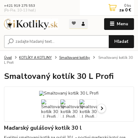
0
ks
+421 919 275 553
za
0 €
(Po-Pia, 10-13 hod.)
Menu
Hľadať
Úvod
KOTLÍKY A KOTLINY
Smaltované kotlíky
Smaltovaný kotlík 30
L Profi
Smaltovaný kotlík 30 L Profi
Maďarský gulášový kotlík 30 l
Kvalitný smaltovaný kotlík na guláš 30 L – poctivý maďarský kotol pre