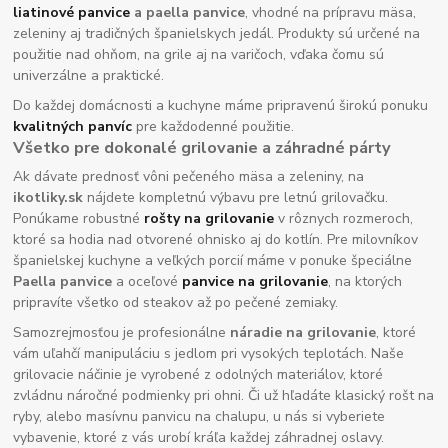
liatinové panvice
a paella panvice
, vhodné na prípravu mäsa,
zeleniny aj tradičných španielskych jedál. Produkty sú určené na
použitie nad ohňom, na grile aj na varičoch, vďaka čomu sú
univerzálne a praktické.
Do každej domácnosti a kuchyne máme pripravenú širokú ponuku
kvalitných panvíc
pre každodenné použitie.
Všetko pre dokonalé grilovanie a záhradné párty
Ak dávate prednosť vôni pečeného mäsa a zeleniny, na
ikotliky.sk
nájdete kompletnú výbavu pre letnú grilovačku.
Ponúkame robustné
rošty na grilovanie
v rôznych rozmeroch,
ktoré sa hodia nad otvorené ohnisko aj do kotlín. Pre milovníkov
španielskej kuchyne a veľkých porcií máme v ponuke špeciálne
Paella panvice
a oceľové
panvice na grilovanie
, na ktorých
pripravíte všetko od steakov až po pečené zemiaky.
Samozrejmosťou je profesionálne
náradie na grilovanie
, ktoré
vám uľahčí manipuláciu s jedlom pri vysokých teplotách. Naše
grilovacie náčinie je vyrobené z odolných materiálov, ktoré
zvládnu náročné podmienky pri ohni. Či už hľadáte klasický rošt na
ryby, alebo masívnu panvicu na chalupu, u nás si vyberiete
vybavenie, ktoré z vás urobí kráľa každej záhradnej oslavy.