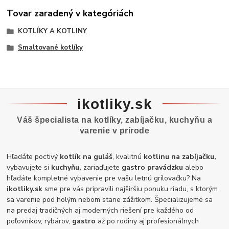
Tovar zaradený v kategóriách
KOTLÍKY A KOTLINY
Smaltované kotlíky
ikotliky.sk
Váš špecialista na kotlíky, zabíjačku, kuchyňu a
varenie v prírode
Hľadáte poctivý
kotlík na guláš
, kvalitnú
kotlinu na zabíjačku,
vybavujete si
kuchyňu,
zariaďujete
gastro pravádzku
alebo
hľadáte kompletné vybavenie pre vašu letnú grilovačku? Na
ikotliky.sk
sme pre vás pripravili najširšiu ponuku riadu, s ktorým
sa varenie pod holým nebom stane zážitkom. Špecializujeme sa
na predaj tradičných aj moderných riešení pre každého od
poľovníkov, rybárov,
gastro
až po rodiny aj profesionálnych