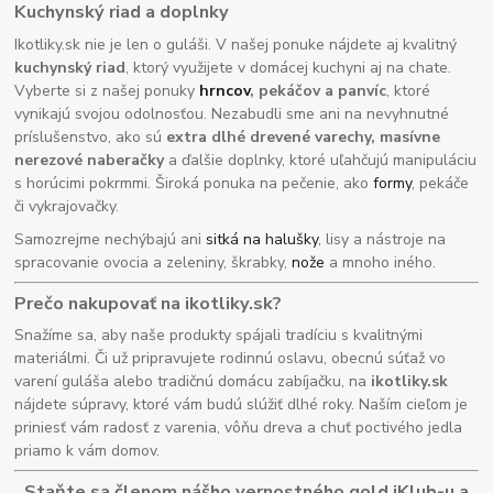
Kuchynský riad a doplnky
Ikotliky.sk nie je len o guláši. V našej ponuke nájdete aj kvalitný
kuchynský riad
, ktorý využijete v domácej kuchyni aj na chate.
Vyberte si z našej ponuky
hrncov
, pekáčov a panvíc
, ktoré
vynikajú svojou odolnosťou. Nezabudli sme ani na nevyhnutné
príslušenstvo, ako sú
extra dlhé drevené varechy, masívne
nerezové naberačky
a ďalšie doplnky, ktoré uľahčujú manipuláciu
s horúcimi pokrmmi. Široká ponuka na pečenie, ako
formy
, pekáče
či vykrajovačky.
Samozrejme nechýbajú ani
sitká na halušky
, lisy a nástroje na
spracovanie ovocia a zeleniny, škrabky,
nože
a mnoho iného.
Prečo nakupovať na ikotliky.sk?
Snažíme sa, aby naše produkty spájali tradíciu s kvalitnými
materiálmi. Či už pripravujete rodinnú oslavu, obecnú súťaž vo
varení guláša alebo tradičnú domácu zabíjačku, na
ikotliky.sk
nájdete súpravy, ktoré vám budú slúžiť dlhé roky. Naším cieľom je
priniesť vám radosť z varenia, vôňu dreva a chuť poctivého jedla
priamo k vám domov.
Staňte sa členom nášho vernostného gold iKlub-u a