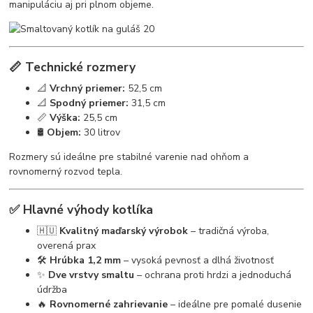
manipuláciu aj pri plnom objeme.
📏 Technické rozmery
📐
Vrchný priemer:
52,5 cm
📐
Spodný priemer:
31,5 cm
📏
Výška:
25,5 cm
🛢️
Objem:
30 litrov
Rozmery sú ideálne pre stabilné varenie nad ohňom a
rovnomerný rozvod tepla.
✅ Hlavné výhody kotlíka
🇭🇺
Kvalitný maďarský výrobok
– tradičná výroba,
overená prax
🛠️
Hrúbka 1,2 mm
– vysoká pevnosť a dlhá životnosť
✨
Dve vrstvy smaltu
– ochrana proti hrdzi a jednoduchá
údržba
🔥
Rovnomerné zahrievanie
– ideálne pre pomalé dusenie