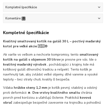
Kompletné špecifikácie
Komentáre
0
Kompletné špecifikácie
Kvalitný smaltovaný kotlík na guláš 30 L – poctivý maďarský
kotol pre veľké akcie 🇭🇺🍲
Ak varíte vo veľkom a nechcete kompromisy, tento
smaltovaný
kotlík na guláš s objemom 30 litrov
je presne pre vás. Ide o
kvalitný maďarský výrobok
, pochádzajúci z krajiny, kde má
kotlíkový guláš dlhoročnú tradíciu a rešpekt. Tento kotlík je
navrhnutý tak, aby zvládol veľké objemy, dlhé varenie a vysoké
teploty – bez straty chuti, kvality či bezpečia.
Vďaka
hrúbke steny 1,2 mm
je kotlík pevný, stabilný a odolný
proti deformácii 🔥.
Dve vrstvy kvalitného smaltu
chránia
povrch pred koróziou a uľahčujú čistenie. Praktická
kovová
obruč
zabezpečuje bezpečné zavesenie na trojnožku a pohodlnú