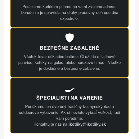
Posielame kuriérom priamo na vami zvolenú adresu.
Doručenie je spravidla na druhý pracovný deň odo dňa
expedície.
🛡️
BEZPEČNE ZABALENÉ
Všetok tovar dôkladne balíme. Či už ide o liatinové
panvice, kotlíky na guláš, alebo nerezové hrnce - Všetko
je dôkladne a bezpečné zabalené.
🍳
ŠPECIALISTI NA VARENIE
Ponúkame len overený tradičný kuchynský riad a
outdoorové vybavenie. Ak si neviete vybrať veľkosť, radi
vám poradíme.
Kontaktujte nás na
ikotliky@ikotliky.sk