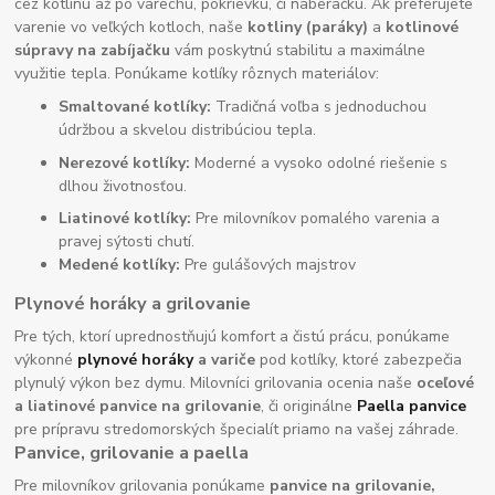
cez kotlinu až po varechu, pokrievku, či naberačku. Ak preferujete
varenie vo veľkých kotloch, naše
kotliny (paráky)
a
kotlinové
súpravy na zabíjačku
vám poskytnú stabilitu a maximálne
využitie tepla. Ponúkame kotlíky rôznych materiálov:
Smaltované kotlíky:
Tradičná voľba s jednoduchou
údržbou a skvelou distribúciou tepla.
Nerezové kotlíky:
Moderné a vysoko odolné riešenie s
dlhou životnosťou.
Liatinové kotlíky:
Pre milovníkov pomalého varenia a
pravej sýtosti chutí.
Medené kotlíky:
Pre gulášových majstrov
Plynové horáky a grilovanie
Pre tých, ktorí uprednostňujú komfort a čistú prácu, ponúkame
výkonné
plynové horáky
a variče
pod kotlíky, ktoré zabezpečia
plynulý výkon bez dymu. Milovníci grilovania ocenia naše
oceľové
a liatinové panvice na grilovanie
, či originálne
Paella panvice
pre prípravu stredomorských špecialít priamo na vašej záhrade.
Panvice, grilovanie a paella
Pre milovníkov grilovania ponúkame
panvice na grilovanie,