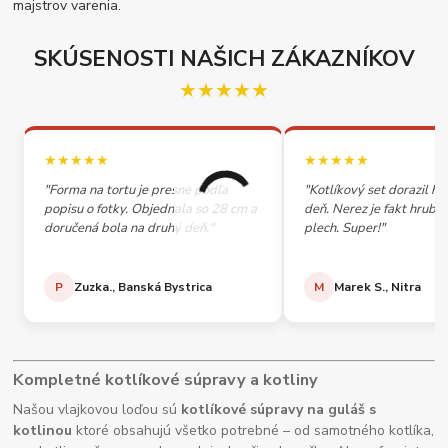
majstrov varenia.
SKÚSENOSTI NAŠICH ZÁKAZNÍKOV
★★★★★
★★★★★
★★★★★
"Forma na tortu je presne podľa
"Kotlíkový set dorazil h
popisu o fotky. Objednala so 28 cm a
deň. Nerez je fakt hrubý,
doručená bola na druhý deň."
plech. Super!"
P
Zuzka., Banská Bystrica
M
Marek S., Nitra
Kompletné kotlíkové súpravy a kotliny
Našou vlajkovou loďou sú
kotlíkové súpravy na guláš s
kotlinou
ktoré obsahujú všetko potrebné – od samotného kotlíka,