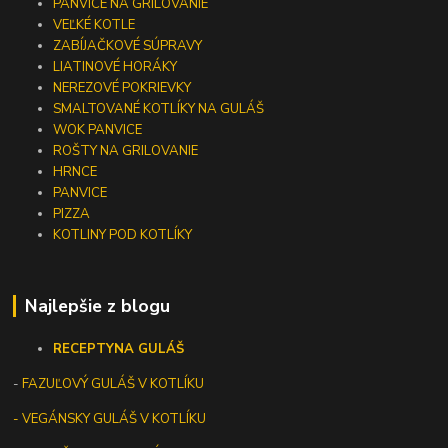
PANVICE NA GRILOVANIE
VEĽKÉ KOTLE
ZABÍJAČKOVÉ SÚPRAVY
LIATINOVÉ HORÁKY
NEREZOVÉ POKRIEVKY
SMALTOVANÉ KOTLÍKY NA GULÁŠ
WOK PANVICE
ROŠTY NA GRILOVANIE
HRNCE
PANVICE
PIZZA
KOTLINY POD KOTLÍKY
Najlepšie z blogu
RECEPTY
NA GULÁŠ
-
FAZUĽOVÝ GULÁŠ V KOTLÍKU
- VEGÁNSKY GULÁŠ V KOTLÍKU