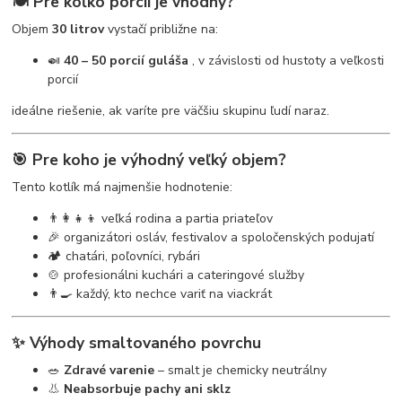
🍽️ Pre koľko porcií je vhodný?
Objem
30 litrov
vystačí približne na:
🍛
40 – 50 porcií guláša
, v závislosti od hustoty a veľkosti
porcií
ideálne riešenie, ak varíte pre väčšiu skupinu ľudí naraz.
🎯 Pre koho je výhodný veľký objem?
Tento kotlík má najmenšie hodnotenie:
👨‍👩‍👧‍👦 veľká rodina a partia priateľov
🎉 organizátori osláv, festivalov a spoločenských podujatí
🏕️ chatári, poľovníci, rybári
🍲 profesionálni kuchári a cateringové služby
👨‍🍳 každý, kto nechce variť na viackrát
✨ Výhody smaltovaného povrchu
🥗
Zdravé varenie
– smalt je chemicky neutrálny
👃
Neabsorbuje pachy ani sklz