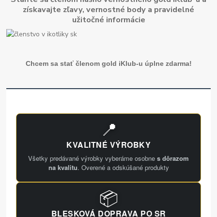
získavajte zľavy, vernostné body a pravidelné
užitočné informácie
Chcem sa stať členom gold iKlub-u úplne zdarma!
📍
KVALITNÉ VÝROBKY
Všetky predávané výrobky vyberáme osobne
s dôrazom
na kvalitu
. Overené a odskúšané produkty
📦
BLESKOVÁ DOPRAVA PO SR