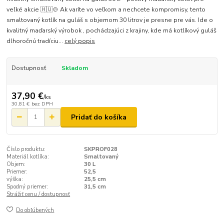
veľké akcie 🇭🇺🍲 Ak varíte vo veľkom a nechcete kompromisy, tento
smaltovaný kotlík na guláš s objemom 30 litrov je presne pre vás. Ide o
kvalitný maďarský výrobok , pochádzajúci z krajiny, kde má kotlíkový guláš
dlhoročnú tradíciu...
celý popis
Dostupnosť
Skladom
37,90 €
/
ks
30,81 €
bez DPH
Pridať do košíka
Číslo produktu:
SKPROF028
Materiál kotlíka:
Smaltovaný
Objem:
30 L
Priemer:
52,5
výška:
25,5 cm
Spodný priemer:
31,5 cm
Strážiť cenu / dostupnosť
Do obľúbených