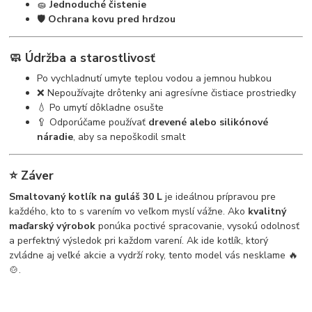
🧽
Jednoduché čistenie
🛡️
Ochrana kovu pred hrdzou
🧼 Údržba a starostlivosť
Po vychladnutí umyte teplou vodou a jemnou hubkou
❌ Nepoužívajte drôtenky ani agresívne čistiace prostriedky
💧 Po umytí dôkladne osušte
🥄 Odporúčame používať
drevené alebo silikónové
náradie
, aby sa nepoškodil smalt
⭐ Záver
Smaltovaný kotlík na guláš 30 L
je ideálnou prípravou pre
každého, kto to s varením vo veľkom myslí vážne. Ako
kvalitný
maďarský výrobok
ponúka poctivé spracovanie, vysokú odolnosť
a perfektný výsledok pri každom varení. Ak ide kotlík, ktorý
zvládne aj veľké akcie a vydrží roky, tento model vás nesklame 🔥
🍲.