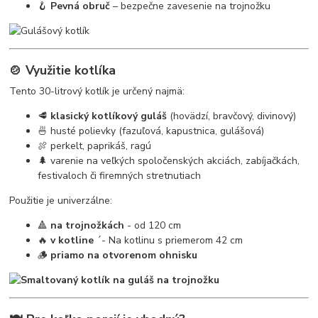
🪝
Pevná obruč
– bezpečne zavesenie na trojnožku
🍲 Využitie kotlíka
Tento 30-litrový kotlík je určený najmä:
🥩
klasický kotlíkový guláš
(hovädzí, bravčový, divinový)
🍜 husté polievky (fazuľová, kapustnica, gulášová)
🍖 perkelt, paprikáš, ragú
🌲 varenie na veľkých spoločenských akciách, zabíjačkách,
festivaloch či firemných stretnutiach
Použitie je univerzálne:
🔺
na trojnožkách
- od 120 cm
🔥
v kotline
´- Na kotlinu s priemerom 42 cm
🪵
priamo na otvorenom ohnisku