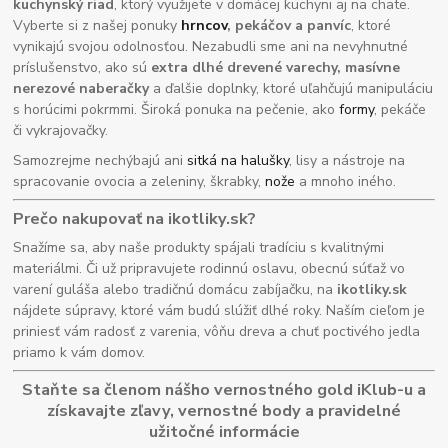
kuchynský riad
, ktorý využijete v domácej kuchyni aj na chate.
Vyberte si z našej ponuky
hrncov
, pekáčov a panvíc
, ktoré
vynikajú svojou odolnosťou. Nezabudli sme ani na nevyhnutné
príslušenstvo, ako sú
extra dlhé drevené varechy, masívne
nerezové naberačky
a ďalšie doplnky, ktoré uľahčujú manipuláciu
s horúcimi pokrmmi. Široká ponuka na pečenie, ako
formy
, pekáče
či vykrajovačky.
Samozrejme nechýbajú ani
sitká na halušky
, lisy a nástroje na
spracovanie ovocia a zeleniny, škrabky,
nože
a mnoho iného.
Prečo nakupovať na ikotliky.sk?
Snažíme sa, aby naše produkty spájali tradíciu s kvalitnými
materiálmi. Či už pripravujete rodinnú oslavu, obecnú súťaž vo
varení guláša alebo tradičnú domácu zabíjačku, na
ikotliky.sk
nájdete súpravy, ktoré vám budú slúžiť dlhé roky. Naším cieľom je
priniesť vám radosť z varenia, vôňu dreva a chuť poctivého jedla
priamo k vám domov.
Staňte sa členom nášho vernostného gold iKlub-u a
získavajte zľavy, vernostné body a pravidelné
užitočné informácie