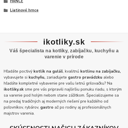
HRNCE
Liatinové hrnce
ikotliky.sk
Váš špecialista na kotlíky, zabíjačku, kuchyňu a
varenie v prírode
Hľadáte poctivý
kotlík na guláš
, kvalitnú
kotlinu na zabíjačku,
vybavujete si
kuchyňu,
zariaďujete
gastro pravádzku
alebo
hľadáte kompletné vybavenie pre vašu letnú grilovačku? Na
ikotliky.sk
sme pre vás pripravili najširšiu ponuku riadu, s ktorým
sa varenie pod holým nebom stane zážitkom. Špecializujeme sa
na predaj tradičných aj moderných riešení pre každého od
poľovníkov, rybárov,
gastro
až po rodiny aj profesionálnych
majstrov varenia.