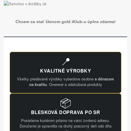
Chcem sa stať členom gold iKlub-u úplne zdarma!
📍
KVALITNÉ VÝROBKY
Všetky predávané výrobky vyberáme osobne
s dôrazom
na kvalitu
. Overené a odskúšané produkty
📦
BLESKOVÁ DOPRAVA PO SR
Posielame kuriérom priamo na vami zvolenú adresu.
Doručenie je spravidla na druhý pracovný deň odo dňa