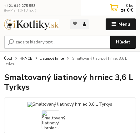
0
ks
+421 919 275 553
za
0 €
(Po-Pia, 10-13 hod.)
Menu
Hľadať
Úvod
HRNCE
Liatinové hrnce
Smaltovaný liatinový hrniec 3,6 L
Tyrkys
Smaltovaný liatinový hrniec 3,6 L
Tyrkys