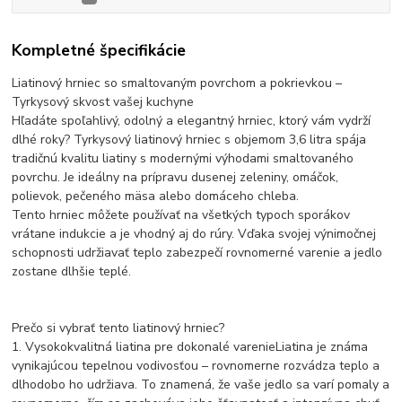
Kompletné špecifikácie
Liatinový hrniec so smaltovaným povrchom a pokrievkou –
Tyrkysový skvost vašej kuchyne
Hľadáte spoľahlivý, odolný a elegantný hrniec, ktorý vám vydrží
dlhé roky? Tyrkysový liatinový hrniec s objemom 3,6 litra spája
tradičnú kvalitu liatiny s modernými výhodami smaltovaného
povrchu. Je ideálny na prípravu dusenej zeleniny, omáčok,
polievok, pečeného mäsa alebo domáceho chleba.
Tento hrniec môžete používať na všetkých typoch sporákov
vrátane indukcie a je vhodný aj do rúry. Vďaka svojej výnimočnej
schopnosti udržiavať teplo zabezpečí rovnomerné varenie a jedlo
zostane dlhšie teplé.
Prečo si vybrať tento liatinový hrniec?
1. Vysokokvalitná liatina pre dokonalé varenieLiatina je známa
vynikajúcou tepelnou vodivosťou – rovnomerne rozvádza teplo a
dlhodobo ho udržiava. To znamená, že vaše jedlo sa varí pomaly a