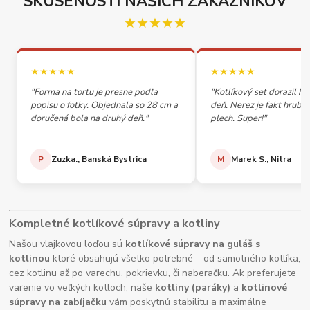
SKÚSENOSTI NAŠICH ZÁKAZNÍKOV
★★★★★
★★★★★
★★★★★
"Forma na tortu je presne podľa
"Kotlíkový set dorazil h
popisu o fotky. Objednala so 28 cm a
deň. Nerez je fakt hrubý,
doručená bola na druhý deň."
plech. Super!"
P
Zuzka., Banská Bystrica
M
Marek S., Nitra
Kompletné kotlíkové súpravy a kotliny
Našou vlajkovou loďou sú
kotlíkové súpravy na guláš s
kotlinou
ktoré obsahujú všetko potrebné – od samotného kotlíka,
cez kotlinu až po varechu, pokrievku, či naberačku. Ak preferujete
varenie vo veľkých kotloch, naše
kotliny (paráky)
a
kotlinové
súpravy na zabíjačku
vám poskytnú stabilitu a maximálne