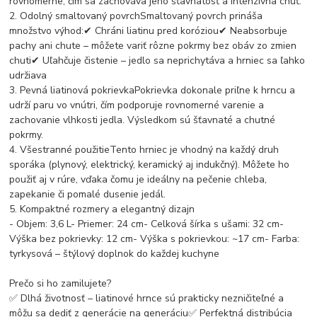
rovnomerne, čím sa zachováva jeho šťavnatosť a intenzívna chuť.
2. Odolný smaltovaný povrchSmaltovaný povrch prináša
množstvo výhod:✔ Chráni liatinu pred koróziou✔ Neabsorbuje
pachy ani chute – môžete variť rôzne pokrmy bez obáv zo zmien
chuti✔ Uľahčuje čistenie – jedlo sa neprichytáva a hrniec sa ľahko
udržiava
3. Pevná liatinová pokrievkaPokrievka dokonale priľne k hrncu a
udrží paru vo vnútri, čím podporuje rovnomerné varenie a
zachovanie vlhkosti jedla. Výsledkom sú šťavnaté a chutné
pokrmy.
4. Všestranné použitieTento hrniec je vhodný na každý druh
sporáka (plynový, elektrický, keramický aj indukčný). Môžete ho
použiť aj v rúre, vďaka čomu je ideálny na pečenie chleba,
zapekanie či pomalé dusenie jedál.
5. Kompaktné rozmery a elegantný dizajn
- Objem: 3,6 L- Priemer: 24 cm- Celková šírka s ušami: 32 cm-
Výška bez pokrievky: 12 cm- Výška s pokrievkou: ~17 cm- Farba:
tyrkysová – štýlový doplnok do každej kuchyne
Prečo si ho zamilujete?
✅ Dlhá životnosť – liatinové hrnce sú prakticky nezničiteľné a
môžu sa dediť z generácie na generáciu✅ Perfektná distribúcia