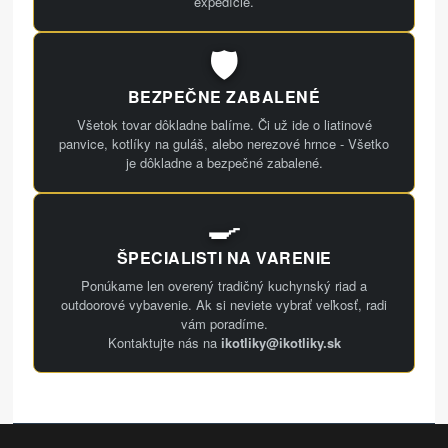
expedície.
🛡️
BEZPEČNE ZABALENÉ
Všetok tovar dôkladne balíme. Či už ide o liatinové
panvice, kotlíky na guláš, alebo nerezové hrnce - Všetko
je dôkladne a bezpečné zabalené.
🍳
ŠPECIALISTI NA VARENIE
Ponúkame len overený tradičný kuchynský riad a
outdoorové vybavenie. Ak si neviete vybrať veľkosť, radi
vám poradíme.
Kontaktujte nás na
ikotliky@ikotliky.sk