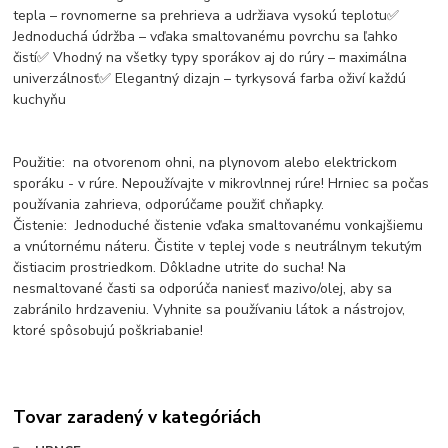
tepla – rovnomerne sa prehrieva a udržiava vysokú teplotu✅
Jednoduchá údržba – vďaka smaltovanému povrchu sa ľahko
čistí✅ Vhodný na všetky typy sporákov aj do rúry – maximálna
univerzálnosť✅ Elegantný dizajn – tyrkysová farba oživí každú
kuchyňu
Použitie: na otvorenom ohni, na plynovom alebo elektrickom
sporáku - v rúre. Nepoužívajte v mikrovlnnej rúre! Hrniec sa počas
používania zahrieva, odporúčame použiť chňapky.
Čistenie: Jednoduché čistenie vďaka smaltovanému vonkajšiemu
a vnútornému náteru. Čistite v teplej vode s neutrálnym tekutým
čistiacim prostriedkom. Dôkladne utrite do sucha! Na
nesmaltované časti sa odporúča naniesť mazivo/olej, aby sa
zabránilo hrdzaveniu. Vyhnite sa používaniu látok a nástrojov,
ktoré spôsobujú poškriabanie!
Tovar zaradený v kategóriách