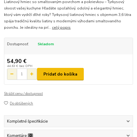
Liatinový hrniec so smaltovaným povrchom a pokrievkou – Tyrkysový
skvost vašej kuchyne Hľadáte spoľahlivý, odolný a elegantný hrniec,
ktorý vám vydrží dlhé roky? Tyrkysový liatinový hrniec s objemom 3,6 litra
spája tradičnú kvalitu liatiny s modernými výhodami smaltovaného
povrchu. Je ideálny na prí...
celý popis
Dostupnosť
Skladom
54,90 €
44,63 €
bez DPH
Pridať do košíka
Strážiť cenu / dostupnosť
Do obľúbených
Kompletné špecifikácie
Komentáre
0