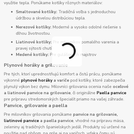
využitie tepla. Ponúkame kotlíky rôznych materiálov:
Smaltované kotlíky:
Tradičná voľba s jednoduchou
údržbou a skvelou distribúciou tepla.
Nerezové kotlíky:
Moderné a vysoko odolné riešenie s
dlhou životnosťou.
Liatinové kotlíky:
Pre milovníkov pomalého varenia a
pravej sýtosti chutí.
Medené kotlíky:
Pre gulášových majstrov
Plynové horáky a grilovanie
Pre tých, ktorí uprednostňujú komfort a čistú prácu, ponúkame
výkonné
plynové horáky
a variče
pod kotlíky, ktoré zabezpečia
plynulý výkon bez dymu. Milovníci grilovania ocenia naše
oceľové
a liatinové panvice na grilovanie
, či originálne
Paella panvice
pre prípravu stredomorských špecialít priamo na vašej záhrade.
Panvice, grilovanie a paella
Pre milovníkov grilovania ponúkame
panvice na grilovanie,
liatinové panvice
a paella panvice
, vhodné na prípravu mäsa,
zeleniny aj tradičných španielskych jedál. Produkty sú určené na
použitie nad ohňom, na grile aj na varičoch, vďaka čomu sú