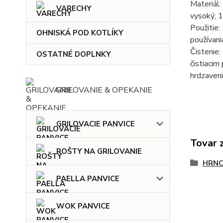
Materiál:
VARECHY
vysoký; 
Použitie:
OHNISKÁ POD KOTLÍKY
používani
Čistenie:
OSTATNÉ DOPLNKY
čistiacim
hrdzaveni
GRILOVANIE & OPEKANIE
GRILOVACIE PANVICE
Tovar 
ROŠTY NA GRILOVANIE
HRNC
PAELLA PANVICE
WOK PANVICE