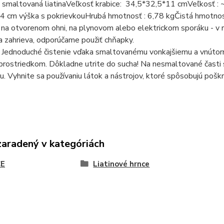
 smaltovaná liatinaVeľkosť krabice: 34,5*32,5*11 cmVeľkosť : 
14 cm výška s pokrievkouHrubá hmotnosť : 6,78 kgČistá hmotno
 na otvorenom ohni, na plynovom alebo elektrickom sporáku - v rú
a zahrieva, odporúčame použiť chňapky.
 Jednoduché čistenie vďaka smaltovanému vonkajšiemu a vnútorn
 prostriedkom. Dôkladne utrite do sucha! Na nesmaltované časti 
u. Vyhnite sa používaniu látok a nástrojov, ktoré spôsobujú poškr
zaradený v kategóriách
E
Liatinové hrnce