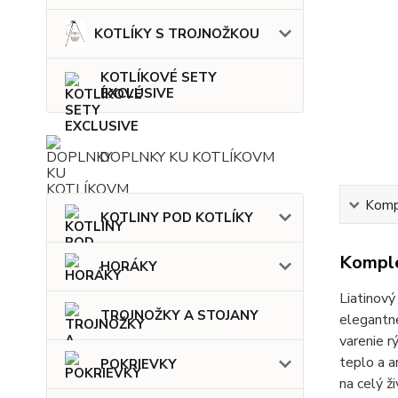
KOTLÍKY S TROJNOŽKOU
KOTLÍKOVÉ SETY
EXCLUSIVE
DOPLNKY KU KOTLÍKOVM
Kompl
KOTLINY POD KOTLÍKY
Komple
HORÁKY
Liatinový
TROJNOŽKY A STOJANY
elegantne
varenie r
teplo a a
POKRIEVKY
na celý ži