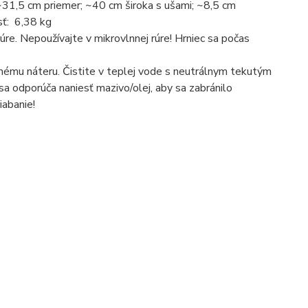
~31,5 cm priemer; ~40 cm široka s ušami; ~8,5 cm
sť: 6,38 kg
re. Nepoužívajte v mikrovlnnej rúre! Hrniec sa počas
ému náteru. Čistite v teplej vode s neutrálnym tekutým
sa odporúča naniesť mazivo/olej, aby sa zabránilo
iabanie!