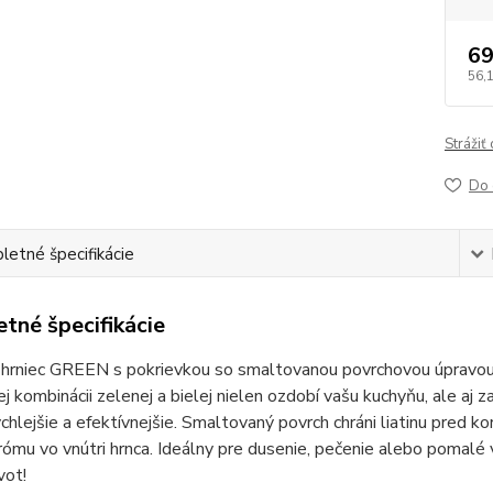
69
56,
Strážiť
Do 
etné špecifikácie
tné špecifikácie
 hrniec GREEN s pokrievkou so smaltovanou povrchovou úpravou 
j kombinácii zelenej a bielej nielen ozdobí vašu kuchyňu, ale aj
ýchlejšie a efektívnejšie. Smaltovaný povrch chráni liatinu pred ko
rómu vo vnútri hrnca. Ideálny pre dusenie, pečenie alebo pomalé 
vot!