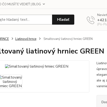
 ČO MUSÍTE VEDIEŤ | BLOG
Neviet
Hľadať
+421
(Po-Pi
HRNCE
Liatinové hrnce
Smaltovaný liatinový hrniec GREEN
tovaný liatinový hrniec GREEN
Liatin
úpravo
elegan
ale aj
varenie
Dos