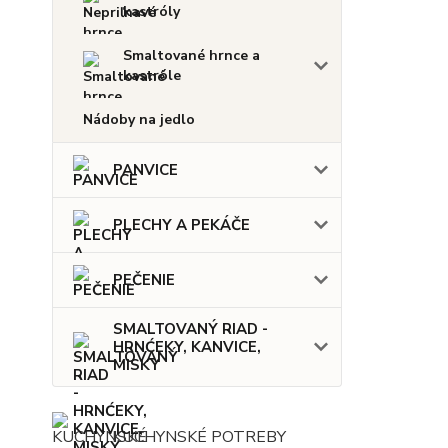
kastróly
Smaltované hrnce a
kastróle
Nádoby na jedlo
PANVICE
PLECHY A PEKÁČE
PEČENIE
SMALTOVANÝ RIAD -
HRNĆEKY, KANVICE,
MISKY
KUCHYNSKÉ POTREBY