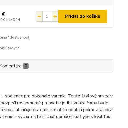
 €
Pridať do košíka
10 €
bez DPH
 cenu / dostupnosť
obľúbených
Komentáre
0
– spojenec pre dokonalé varenie! Tento štýlový hrniec v
 zabezpečí rovnomerné prehriatie jedla, vďaka čomu bude
róziou a uľahčuje čistenie, zatiaľ čo odolná pokrievka udrží
varenie – vychutnajte si chuť domácej kuchyne s kvalitou