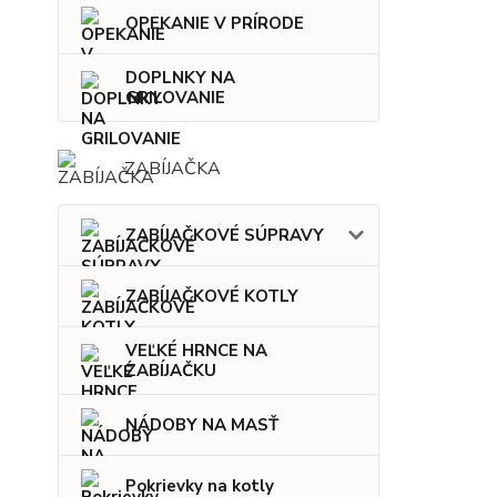
OPEKANIE V PRÍRODE
DOPLNKY NA
GRILOVANIE
ZABÍJAČKA
ZABÍJAČKOVÉ SÚPRAVY
ZABÍJAČKOVÉ KOTLY
VEĽKÉ HRNCE NA
ZABÍJAČKU
NÁDOBY NA MASŤ
Pokrievky na kotly