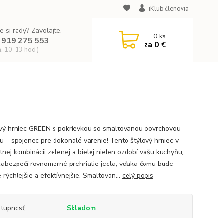
iKlub členovia
e si rady? Zavolajte.
0
ks
 919 275 553
za
0 €
a, 10-13 hod.)
ový hrniec GREEN s pokrievkou so smaltovanou povrchovou
u – spojenec pre dokonalé varenie! Tento štýlový hrniec v
tnej kombinácii zelenej a bielej nielen ozdobí vašu kuchyňu,
 zabezpečí rovnomerné prehriatie jedla, vďaka čomu bude
 rýchlejšie a efektívnejšie. Smaltovan...
celý popis
tupnosť
Skladom