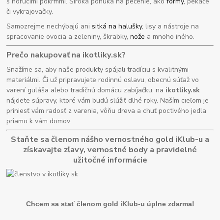
s horúcimi pokrmmi. Široká ponuka na pečenie, ako
formy
, pekáče
či vykrajovačky.
Samozrejme nechýbajú ani
sitká na halušky
, lisy a nástroje na
spracovanie ovocia a zeleniny, škrabky,
nože
a mnoho iného.
Prečo nakupovať na ikotliky.sk?
Snažíme sa, aby naše produkty spájali tradíciu s kvalitnými
materiálmi. Či už pripravujete rodinnú oslavu, obecnú súťaž vo
varení guláša alebo tradičnú domácu zabíjačku, na
ikotliky.sk
nájdete súpravy, ktoré vám budú slúžiť dlhé roky. Naším cieľom je
priniesť vám radosť z varenia, vôňu dreva a chuť poctivého jedla
priamo k vám domov.
Staňte sa členom nášho vernostného gold iKlub-u a
získavajte zľavy, vernostné body a pravidelné
užitočné informácie
Chcem sa stať členom gold iKlub-u úplne zdarma!