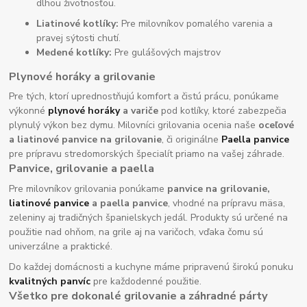
dlhou životnosťou.
Liatinové kotlíky:
Pre milovníkov pomalého varenia a
pravej sýtosti chutí.
Medené kotlíky:
Pre gulášových majstrov
Plynové horáky a grilovanie
Pre tých, ktorí uprednostňujú komfort a čistú prácu, ponúkame
výkonné
plynové horáky
a variče
pod kotlíky, ktoré zabezpečia
plynulý výkon bez dymu. Milovníci grilovania ocenia naše
oceľové
a liatinové panvice na grilovanie
, či originálne
Paella panvice
pre prípravu stredomorských špecialít priamo na vašej záhrade.
Panvice, grilovanie a paella
Pre milovníkov grilovania ponúkame
panvice na grilovanie,
liatinové panvice
a paella panvice
, vhodné na prípravu mäsa,
zeleniny aj tradičných španielskych jedál. Produkty sú určené na
použitie nad ohňom, na grile aj na varičoch, vďaka čomu sú
univerzálne a praktické.
Do každej domácnosti a kuchyne máme pripravenú širokú ponuku
kvalitných panvíc
pre každodenné použitie.
Všetko pre dokonalé grilovanie a záhradné párty