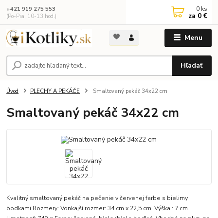
0
ks
+421 919 275 553
za
0 €
(Po-Pia, 10-13 hod.)
Menu
Hľadať
Úvod
PLECHY A PEKÁČE
Smaltovaný pekáč 34x22 cm
Smaltovaný pekáč 34x22 cm
Kvalitný smaltovaný pekáč na pečenie v červenej farbe s bielimy
bodkami Rozmery: Vonkajší rozmer: 34 cm x 22,5 cm. Výška : 7 cm.