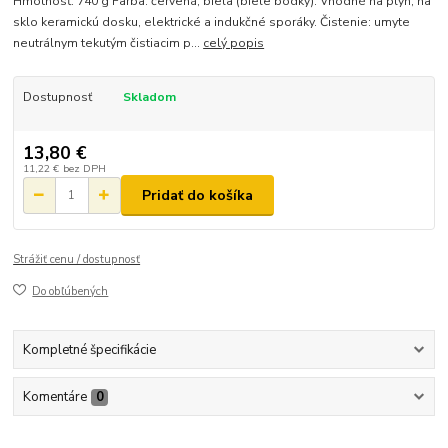
Hmotnosť: 740 g Farba: červená, biela (biele bodky). Vhodné na plyn, na
sklo keramickú dosku, elektrické a indukčné sporáky. Čistenie: umyte
neutrálnym tekutým čistiacim p...
celý popis
Dostupnosť
Skladom
13,80 €
11,22 €
bez DPH
Pridať do košíka
Strážiť cenu / dostupnosť
Do obľúbených
Kompletné špecifikácie
Komentáre
0