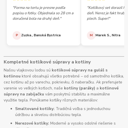
"Forma na tortu je presne podľa
"Kotlíkový set dorazil h
popisu o fotky. Objednala so 28 cm a
deň. Nerez je fakt hrubý,
doručená bola na druhý deň."
plech. Super!"
P
Zuzka., Banská Bystrica
M
Marek S., Nitra
Kompletné kotlíkové súpravy a kotliny
Našou vlajkovou loďou sú
kotlíkové súpravy na guláš s
kotlinou
ktoré obsahujú všetko potrebné – od samotného kotlíka,
cez kotlinu až po varechu, pokrievku, či naberačku. Ak preferujete
varenie vo veľkých kotloch, naše
kotliny (paráky)
a
kotlinové
súpravy na zabíjačku
vám poskytnú stabilitu a maximálne
využitie tepla. Ponúkame kotlíky rôznych materiálov:
Smaltované kotlíky:
Tradičná voľba s jednoduchou
údržbou a skvelou distribúciou tepla.
Nerezové kotlíky:
Moderné a vysoko odolné riešenie s