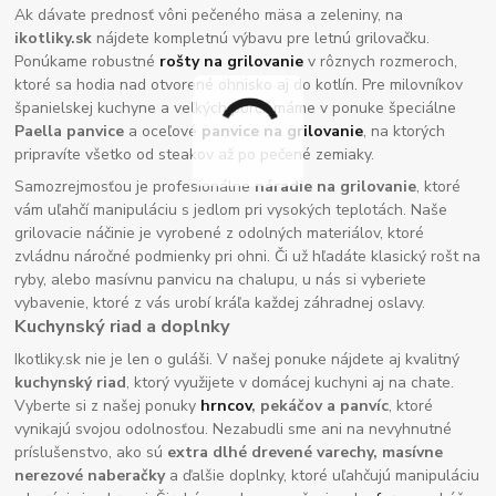
Ak dávate prednosť vôni pečeného mäsa a zeleniny, na
ikotliky.sk
nájdete kompletnú výbavu pre letnú grilovačku.
Ponúkame robustné
rošty na grilovanie
v rôznych rozmeroch,
ktoré sa hodia nad otvorené ohnisko aj do kotlín. Pre milovníkov
španielskej kuchyne a veľkých porcií máme v ponuke špeciálne
Paella panvice
a oceľové
panvice na grilovanie
, na ktorých
pripravíte všetko od steakov až po pečené zemiaky.
Samozrejmosťou je profesionálne
náradie na grilovanie
, ktoré
vám uľahčí manipuláciu s jedlom pri vysokých teplotách. Naše
grilovacie náčinie je vyrobené z odolných materiálov, ktoré
zvládnu náročné podmienky pri ohni. Či už hľadáte klasický rošt na
ryby, alebo masívnu panvicu na chalupu, u nás si vyberiete
vybavenie, ktoré z vás urobí kráľa každej záhradnej oslavy.
Kuchynský riad a doplnky
Ikotliky.sk nie je len o guláši. V našej ponuke nájdete aj kvalitný
kuchynský riad
, ktorý využijete v domácej kuchyni aj na chate.
Vyberte si z našej ponuky
hrncov
, pekáčov a panvíc
, ktoré
vynikajú svojou odolnosťou. Nezabudli sme ani na nevyhnutné
príslušenstvo, ako sú
extra dlhé drevené varechy, masívne
nerezové naberačky
a ďalšie doplnky, ktoré uľahčujú manipuláciu