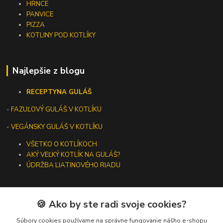
HRNCE
PANVICE
PIZZA
KOTLINY POD KOTLÍKY
Najlepšie z blogu
RECEPTY
NA GULÁŠ
-
FAZUĽOVÝ GULÁŠ V KOTLÍKU
- VEGÁNSKY GULÁŠ V KOTLÍKU
VŠETKO O KOTLÍKOCH
AKÝ VEĽKÝ KOTLÍK NA GULÁŠ?
ÚDRŽBA LIATINOVÉHO RIADU
🍪 Ako by ste radi svoje cookies?
Kontakty
Súbory cookies používame na správne fungovanie nášho e-shopu