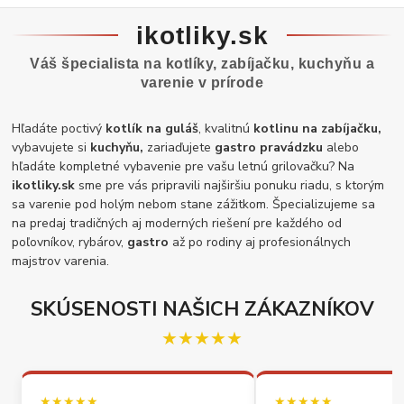
ikotliky.sk
Váš špecialista na kotlíky, zabíjačku, kuchyňu a
varenie v prírode
Hľadáte poctivý
kotlík na guláš
, kvalitnú
kotlinu na zabíjačku,
vybavujete si
kuchyňu,
zariaďujete
gastro pravádzku
alebo
hľadáte kompletné vybavenie pre vašu letnú grilovačku? Na
ikotliky.sk
sme pre vás pripravili najširšiu ponuku riadu, s ktorým
sa varenie pod holým nebom stane zážitkom. Špecializujeme sa
na predaj tradičných aj moderných riešení pre každého od
poľovníkov, rybárov,
gastro
až po rodiny aj profesionálnych
majstrov varenia.
SKÚSENOSTI NAŠICH ZÁKAZNÍKOV
★★★★★
★★★★★
★★★★★