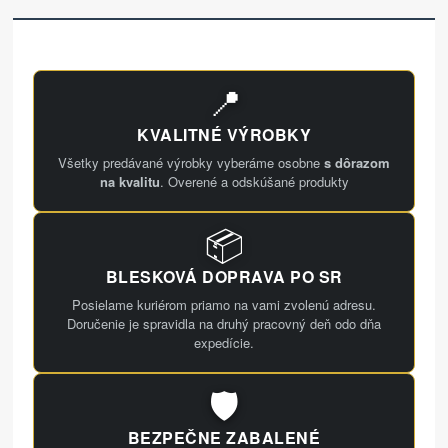
📍
KVALITNÉ VÝROBKY
Všetky predávané výrobky vyberáme osobne
s dôrazom
na kvalitu
. Overené a odskúšané produkty
📦
BLESKOVÁ DOPRAVA PO SR
Posielame kuriérom priamo na vami zvolenú adresu.
Doručenie je spravidla na druhý pracovný deň odo dňa
expedície.
🛡️
BEZPEČNE ZABALENÉ