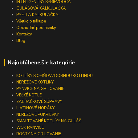
INTELIGENTNÝ SPRIEVODCA
GULÁŠOVÁ KALKULAČKA
PAELLA KALKULAČKA
Všetko o nákupe
Obchodné podmienky
Kontakty
Blog
Najobľúbenejšie kategórie
KOTLÍKY S OHŇOVZDORNOU KOTLINOU
NEREZOVÉ KOTLÍKY
PANVICE NA GRILOVANIE
VEĽKÉ KOTLE
ZABÍJAČKOVÉ SÚPRAVY
LIATINOVÉ HORÁKY
NEREZOVÉ POKRIEVKY
SMALTOVANÉ KOTLÍKY NA GULÁŠ
WOK PANVICE
ROŠTY NA GRILOVANIE