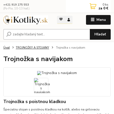
0
ks
+421 919 275 553
za
0 €
(Po-Pia, 10-13 hod.)
Menu
Hľadať
Úvod
TROJNOŽKY A STOJANY
Trojnožka s navijakom
Trojnožka s navijakom
Trojnožka s poistnou kladkou
Špecialny stojan s poistnou kladkou na kotlík, alebo na grilovaciu