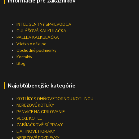
Informácie pre zákazníkov
INTELIGENTNÝ SPRIEVODCA
GULÁŠOVÁ KALKULAČKA
PAELLA KALKULAČKA
Všetko o nákupe
Obchodné podmienky
Kontakty
Blog
Najobľúbenejšie kategórie
KOTLÍKY S OHŇOVZDORNOU KOTLINOU
NEREZOVÉ KOTLÍKY
PANVICE NA GRILOVANIE
VEĽKÉ KOTLE
ZABÍJAČKOVÉ SÚPRAVY
LIATINOVÉ HORÁKY
NEREZOVÉ POKRIEVKY