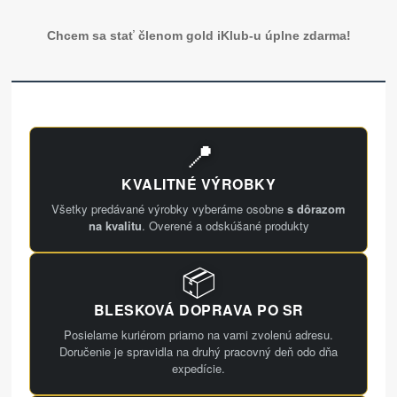
Chcem sa stať členom gold iKlub-u úplne zdarma!
📍
KVALITNÉ VÝROBKY
Všetky predávané výrobky vyberáme osobne
s dôrazom
na kvalitu
. Overené a odskúšané produkty
📦
BLESKOVÁ DOPRAVA PO SR
Posielame kuriérom priamo na vami zvolenú adresu.
Doručenie je spravidla na druhý pracovný deň odo dňa
expedície.