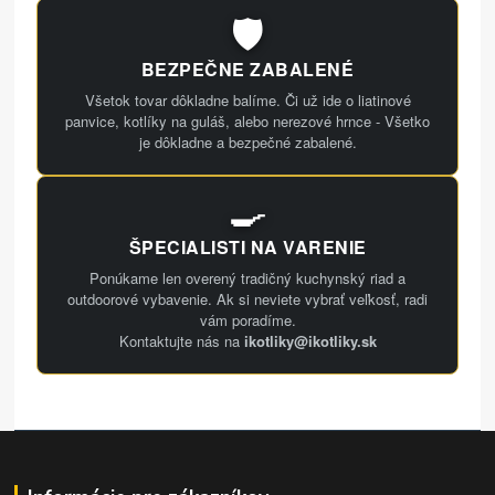
🛡️
BEZPEČNE ZABALENÉ
Všetok tovar dôkladne balíme. Či už ide o liatinové
panvice, kotlíky na guláš, alebo nerezové hrnce - Všetko
je dôkladne a bezpečné zabalené.
🍳
ŠPECIALISTI NA VARENIE
Ponúkame len overený tradičný kuchynský riad a
outdoorové vybavenie. Ak si neviete vybrať veľkosť, radi
vám poradíme.
Kontaktujte nás na
ikotliky@ikotliky.sk