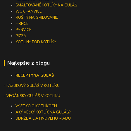
SMALTOVANÉ KOTLÍKY NA GULÁŠ
WOK PANVICE
ROŠTY NA GRILOVANIE
HRNCE
PANVICE
PIZZA
KOTLINY POD KOTLÍKY
Najlepšie z blogu
RECEPTY
NA GULÁŠ
-
FAZUĽOVÝ GULÁŠ V KOTLÍKU
- VEGÁNSKY GULÁŠ V KOTLÍKU
VŠETKO O KOTLÍKOCH
AKÝ VEĽKÝ KOTLÍK NA GULÁŠ?
ÚDRŽBA LIATINOVÉHO RIADU