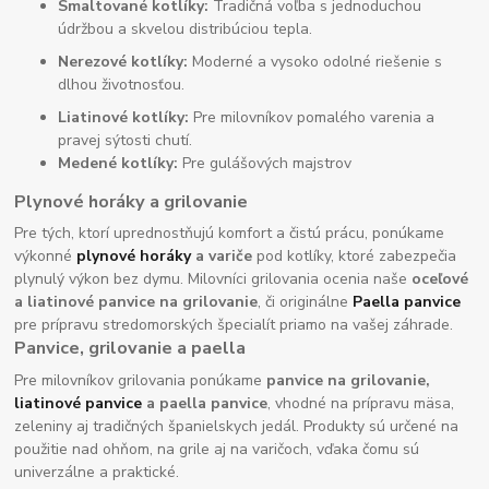
Smaltované kotlíky:
Tradičná voľba s jednoduchou
údržbou a skvelou distribúciou tepla.
Nerezové kotlíky:
Moderné a vysoko odolné riešenie s
dlhou životnosťou.
Liatinové kotlíky:
Pre milovníkov pomalého varenia a
pravej sýtosti chutí.
Medené kotlíky:
Pre gulášových majstrov
Plynové horáky a grilovanie
Pre tých, ktorí uprednostňujú komfort a čistú prácu, ponúkame
výkonné
plynové horáky
a variče
pod kotlíky, ktoré zabezpečia
plynulý výkon bez dymu. Milovníci grilovania ocenia naše
oceľové
a liatinové panvice na grilovanie
, či originálne
Paella panvice
pre prípravu stredomorských špecialít priamo na vašej záhrade.
Panvice, grilovanie a paella
Pre milovníkov grilovania ponúkame
panvice na grilovanie,
liatinové panvice
a paella panvice
, vhodné na prípravu mäsa,
zeleniny aj tradičných španielskych jedál. Produkty sú určené na
použitie nad ohňom, na grile aj na varičoch, vďaka čomu sú
univerzálne a praktické.