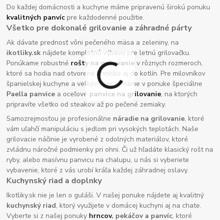
Do každej domácnosti a kuchyne máme pripravenú širokú ponuku
kvalitných panvíc
pre každodenné použitie.
Všetko pre dokonalé grilovanie a záhradné párty
Ak dávate prednosť vôni pečeného mäsa a zeleniny, na
ikotliky.sk
nájdete kompletnú výbavu pre letnú grilovačku.
Ponúkame robustné
rošty na grilovanie
v rôznych rozmeroch,
ktoré sa hodia nad otvorené ohnisko aj do kotlín. Pre milovníkov
španielskej kuchyne a veľkých porcií máme v ponuke špeciálne
Paella panvice
a oceľové
panvice na grilovanie
, na ktorých
pripravíte všetko od steakov až po pečené zemiaky.
Samozrejmosťou je profesionálne
náradie na grilovanie
, ktoré
vám uľahčí manipuláciu s jedlom pri vysokých teplotách. Naše
grilovacie náčinie je vyrobené z odolných materiálov, ktoré
zvládnu náročné podmienky pri ohni. Či už hľadáte klasický rošt na
ryby, alebo masívnu panvicu na chalupu, u nás si vyberiete
vybavenie, ktoré z vás urobí kráľa každej záhradnej oslavy.
Kuchynský riad a doplnky
Ikotliky.sk nie je len o guláši. V našej ponuke nájdete aj kvalitný
kuchynský riad
, ktorý využijete v domácej kuchyni aj na chate.
Vyberte si z našej ponuky
hrncov
, pekáčov a panvíc
, ktoré