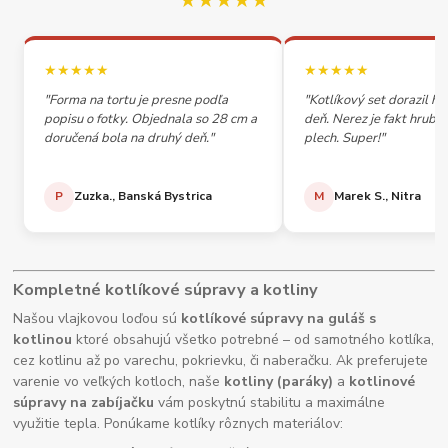
★★★★★
★★★★★
★★★★★
"Forma na tortu je presne podľa
"Kotlíkový set dorazil h
popisu o fotky. Objednala so 28 cm a
deň. Nerez je fakt hrubý,
doručená bola na druhý deň."
plech. Super!"
P
Zuzka., Banská Bystrica
M
Marek S., Nitra
Kompletné kotlíkové súpravy a kotliny
Našou vlajkovou loďou sú
kotlíkové súpravy na guláš s
kotlinou
ktoré obsahujú všetko potrebné – od samotného kotlíka,
cez kotlinu až po varechu, pokrievku, či naberačku. Ak preferujete
varenie vo veľkých kotloch, naše
kotliny (paráky)
a
kotlinové
súpravy na zabíjačku
vám poskytnú stabilitu a maximálne
využitie tepla. Ponúkame kotlíky rôznych materiálov: