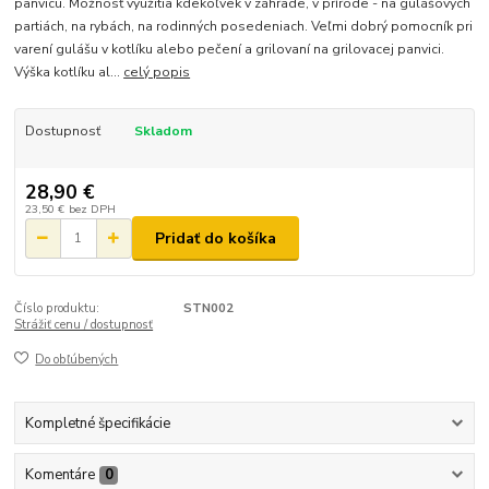
panvicu. Možnosť využitia kdekoľvek v záhrade, v prírode - na gulášových
partiách, na rybách, na rodinných posedeniach. Veľmi dobrý pomocník pri
varení gulášu v kotlíku alebo pečení a grilovaní na grilovacej panvici.
Výška kotlíku al...
celý popis
Dostupnosť
Skladom
28,90 €
23,50 €
bez DPH
Pridať do košíka
Číslo produktu:
STN002
Strážiť cenu / dostupnosť
Do obľúbených
Kompletné špecifikácie
Komentáre
0