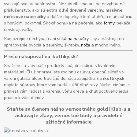
vynikajú svojou odolnosťou. Nezabudli sme ani na nevyhnutné
príslušenstvo, ako sú
extra dlhé drevené varechy, masívne
nerezové naberačky
a ďalšie doplnky, ktoré uľahčujú manipuláciu
s horúcimi pokrmmi. Široká ponuka na pečenie, ako
formy
, pekáče
či vykrajovačky.
Samozrejme nechýbajú ani
sitká na halušky
, lisy a nástroje na
spracovanie ovocia a zeleniny, škrabky,
nože
a mnoho iného.
Prečo nakupovať na ikotliky.sk?
Snažíme sa, aby naše produkty spájali tradíciu s kvalitnými
materiálmi. Či už pripravujete rodinnú oslavu, obecnú súťaž vo
varení guláša alebo tradičnú domácu zabíjačku, na
ikotliky.sk
nájdete súpravy, ktoré vám budú slúžiť dlhé roky. Naším cieľom je
priniesť vám radosť z varenia, vôňu dreva a chuť poctivého jedla
priamo k vám domov.
Staňte sa členom nášho vernostného gold iKlub-u a
získavajte zľavy, vernostné body a pravidelné
užitočné informácie