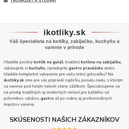
TROJNOŽKY A STOJANY
ikotliky.sk
Váš špecialista na kotlíky, zabíjačku, kuchyňu a
varenie v prírode
Hľadáte poctivý
kotlík na guláš
, kvalitnú
kotlinu na zabíjačku,
vybavujete si
kuchyňu,
zariaďujete
gastro pravádzku
alebo
hľadáte kompletné vybavenie pre vašu letnú grilovačku? Na
ikotliky.sk
sme pre vás pripravili najširšiu ponuku riadu, s ktorým
sa varenie pod holým nebom stane zážitkom. Špecializujeme sa
na predaj tradičných aj moderných riešení pre každého od
poľovníkov, rybárov,
gastro
až po rodiny aj profesionálnych
majstrov varenia.
SKÚSENOSTI NAŠICH ZÁKAZNÍKOV