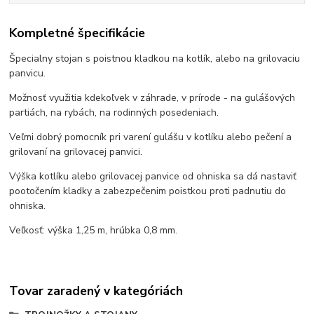
Kompletné špecifikácie
Špecialny stojan s poistnou kladkou na kotlík, alebo na grilovaciu
panvicu.
Možnosť využitia kdekoľvek v záhrade, v prírode - na gulášových
partiách, na rybách, na rodinných posedeniach.
Veľmi dobrý pomocník pri varení gulášu v kotlíku alebo pečení a
grilovaní na grilovacej panvici.
Výška kotlíku alebo grilovacej panvice od ohniska sa dá nastaviť
pootočením kladky a zabezpečenim poistkou proti padnutiu do
ohniska.
Veľkosť: výška 1,25 m, hrúbka 0,8 mm.
Tovar zaradený v kategóriách